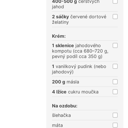
400-500 g
čerstvých
jahod
2 sáčky
červené dortové
želatiny
Krém:
1 sklenice
jahodového
kompotu (cca 680–720 g,
pevný podíl cca 350 g)
1
vanilkový pudink (nebo
jahodový)
200 g
másla
4 lžíce
cukru moučka
Na ozdobu:
šlehačka
máta