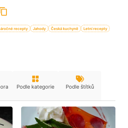
áročné recepty
Jahody
Česká kuchyně
Letní recepty
tora
Podle kategorie
Podle štítků