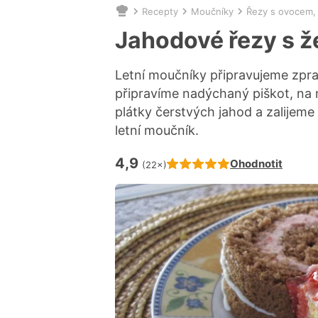
Recepty
Moučníky
Řezy s ovocem,
Nacházíte
se
Jahodové řezy s ž
zde:
Letní moučníky připravujeme zprav
připravíme nadýchaný piškot, na
plátky čerstvých jahod a zalijeme
letní moučník.
4,9
Hodnocení receptu je
Ohodnotit
(22×)