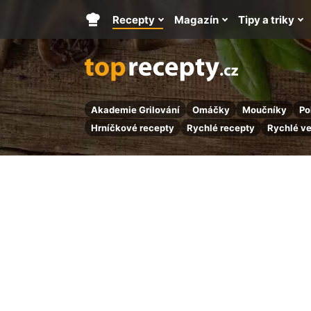
Recepty
Magazín
Tipy a triky
Hlavní
stránka
Akademie Grilování
Omáčky
Moučníky
Po
Hrníčkové recepty
Rychlé recepty
Rychlé v