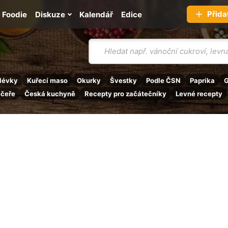
Přida
Foodie
Diskuze
Kalendář
Edice
Vyhledávání
lévky
Kuřecí maso
Okurky
Švestky
Podle ČSN
Paprika
G
ečeře
Česká kuchyně
Recepty pro začátečníky
Levné recepty