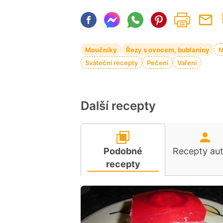
Moučníky
Řezy s ovocem, bublaniny
N
Sváteční recepty
Pečení
Vaření
Další recepty
Podobné
Recepty au
recepty