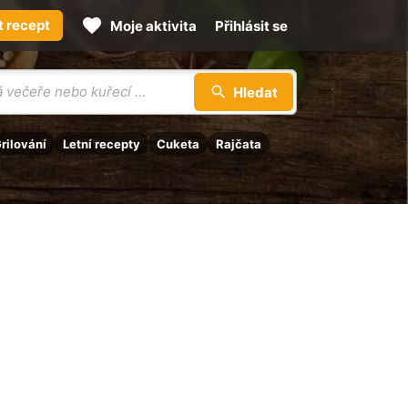
t recept
Moje aktivita
Přihlásit se
Hledat
rilování
Letní recepty
Cuketa
Rajčata