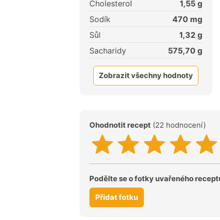
Cholesterol
1,55
g
Sodík
470
mg
Sůl
1,32
g
Sacharidy
575,70
g
Zobrazit všechny hodnoty
Ohodnotit recept
(22 hodnocení)
Podělte se o fotky uvařeného recept
Přidat fotku