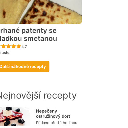
rhané patenty se
ladkou smetanou
Recept ještě nebyl hodnocen
4,7
irusha
Další náhodné recepty
Nejnovější recepty
Nepečený
ostružinový dort
Přidáno před 1 hodinou