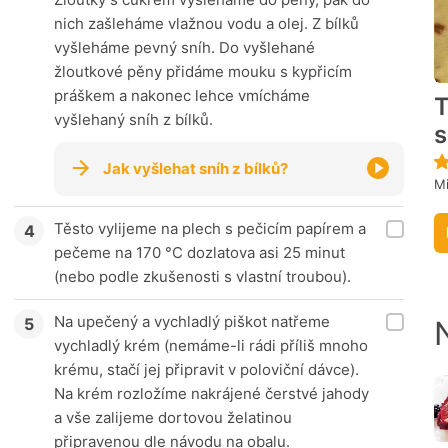
nich zašleháme vlažnou vodu a olej. Z bílků
vyšleháme pevný sníh. Do vyšlehané
žloutkové pěny přidáme mouku s kypřicím
práškem a nakonec lehce vmícháme
T
vyšlehaný sníh z bílků.
s
Jak vyšlehat sníh z bílků?
M
Těsto vylijeme na plech s pečicím papírem a
pečeme na 170 °C dozlatova asi 25 minut
(nebo podle zkušenosti s vlastní troubou).
Na upečený a vychladlý piškot natřeme
vychladlý krém (nemáme-li rádi příliš mnoho
krému, stačí jej připravit v poloviční dávce).
Na krém rozložíme nakrájené čerstvé jahody
a vše zalijeme dortovou želatinou
připravenou dle návodu na obalu.