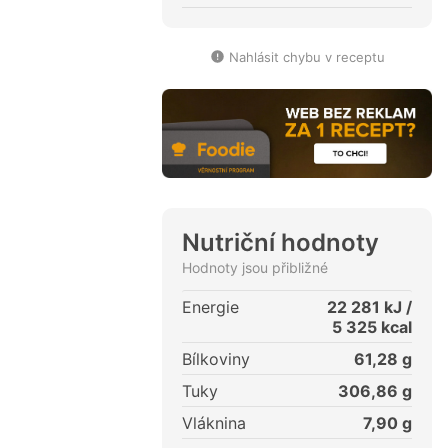
Nahlásit chybu v receptu
Nutriční hodnoty
Hodnoty jsou přibližné
Energie
22 281
kJ /
5 325
kcal
Bílkoviny
61,28
g
Tuky
306,86
g
Vláknina
7,90
g