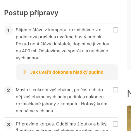
Postup přípravy
Slijeme šťávu z kompotu, rozmícháme v ní
pudinkový prášek a uvaříme hustý pudink.
Pokud není šťávy dostatek, doplníme ji vodou
na 400 ml. Odstavíme ze sporáku a necháme
vychladnout.
Jak uvařit dokonale hladký pudink
Máslo s cukrem vyšleháme, po částech do
něj zašleháme vychladlý pudink a nakonec
rozmačkané jahody z kompotu. Hotový krém
necháme v chladu.
Připravíme korpus. Oddělíme žloutky a bílky.
Žloutky s cukrem vyšleháme do pěny, pak do