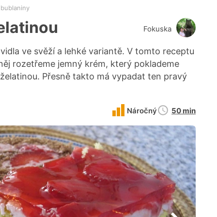
 bublaniny
elatinou
Fokuska
idla ve svěží a lehké variantě. V tomto receptu
 něj rozetřeme jemný krém, který poklademe
 želatinou. Přesně takto má vypadat ten pravý
Doba
Náročný
50 min
přípravy