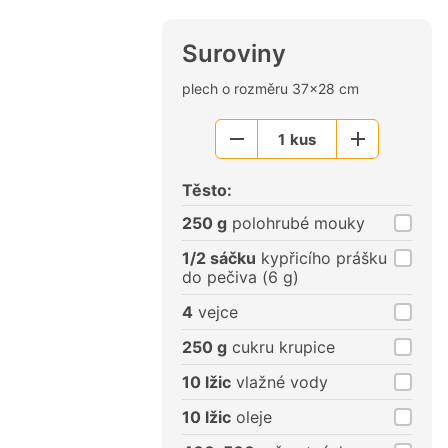
Suroviny
plech o rozměru 37x28 cm
1
kus
Menší
Větší
porce
porce
Těsto:
250 g
polohrubé mouky
1/2 sáčku
kypřicího prášku
do pečiva (6 g)
4
vejce
250 g
cukru krupice
10 lžic
vlažné vody
10 lžic
oleje