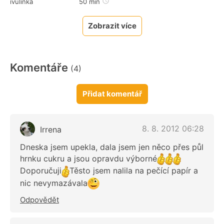
ivulinka
50 min
Zobrazit více
Komentáře
(4)
Přidat komentář
8. 8. 2012 06:28
Irrena
Dneska jsem upekla, dala jsem jen něco přes půl
hrnku cukru a jsou opravdu výborné
Doporučuji
Těsto jsem nalila na pečící papír a
nic nevymazávala
Odpovědět