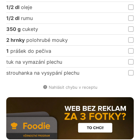
1/2 dl
oleje
1/2 dl
rumu
350 g
cukety
2 hrnky
polohrubé mouky
1
prášek do pečiva
tuk na vymazání plechu
strouhanka na vysypání plechu
Nahlásit chybu v receptu