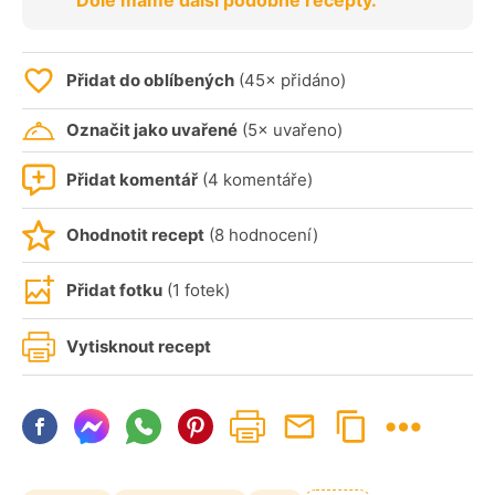
Dole máme další podobné recepty.
Přidat do oblíbených
(45× přidáno)
Označit jako uvařené
(5× uvařeno)
Přidat komentář
(4 komentáře)
Ohodnotit recept
(8 hodnocení)
Přidat fotku
(1 fotek)
Vytisknout recept