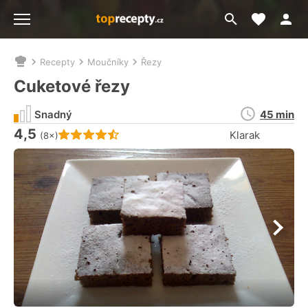
Moje akt
Přejít
Menu
na
vyhledávání
Recepty
Moučníky
Řezy
Nacházíte
se
Cuketové řezy
zde:
Doba
Snadný
45 min
přípravy
4,5
Hodnocení receptu je
Klarak
(8×)