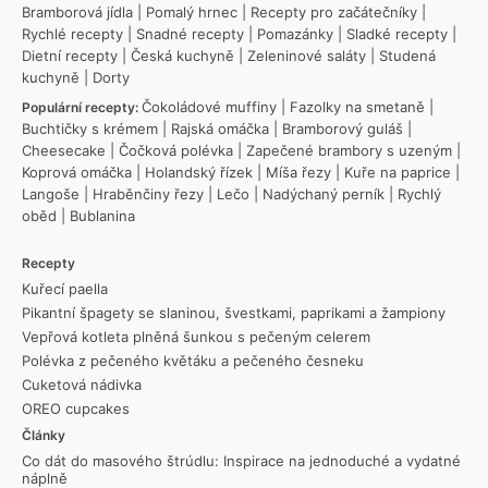
Bramborová jídla
|
Pomalý hrnec
|
Recepty pro začátečníky
|
Rychlé recepty
|
Snadné recepty
|
Pomazánky
|
Sladké recepty
|
Dietní recepty
|
Česká kuchyně
|
Zeleninové saláty
|
Studená
kuchyně
|
Dorty
Čokoládové muffiny
|
Fazolky na smetaně
|
Populární recepty:
Buchtičky s krémem
|
Rajská omáčka
|
Bramborový guláš
|
Cheesecake
|
Čočková polévka
|
Zapečené brambory s uzeným
|
Koprová omáčka
|
Holandský řízek
|
Míša řezy
|
Kuře na paprice
|
Langoše
|
Hraběnčiny řezy
|
Lečo
|
Nadýchaný perník
|
Rychlý
oběd
|
Bublanina
Recepty
Kuřecí paella
Pikantní špagety se slaninou, švestkami, paprikami a žampiony
Vepřová kotleta plněná šunkou s pečeným celerem
Polévka z pečeného květáku a pečeného česneku
Cuketová nádivka
OREO cupcakes
Články
Co dát do masového štrúdlu: Inspirace na jednoduché a vydatné
náplně