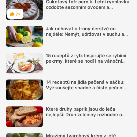
Cuketový fofr perník: Letní rychlovku
ozdobte sezonním ovocem a
máslovou drobenkou
7×
Hodnocení
Jak uchovat citrony čerstvé co
nejdéle: Nemýt, udržovat v suchu a
sledovat jednu důležitou věc
15 receptů z ryb: Inspirujte se rybími
pokrmy, které se hodí i na vánoční
hostinu
14 receptů na jídla pečená v sáčku:
Vyzkoušejte snadné a čisté pečení
plné chuti
Které druhy paprik jsou do leča
nejlepší: Druh zeleniny rozhodne o
výsledné chuti víc, než si myslíme
Mražený tvarohový krém v létě