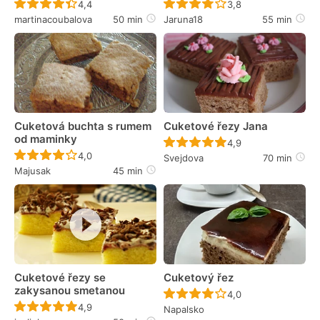
Recept ještě nebyl hodnocen
Recept ještě nebyl 
4,4
3,8
martinacoubalova
50 min
Jaruna18
55 min
Cuketová buchta s rumem
Cuketové řezy Jana
od maminky
Recept ještě nebyl 
4,9
Recept ještě nebyl hodnocen
4,0
Svejdova
70 min
Majusak
45 min
Cuketové řezy se
Cuketový řez
zakysanou smetanou
Recept ještě nebyl 
4,0
Recept ještě nebyl hodnocen
4,9
Napalsko