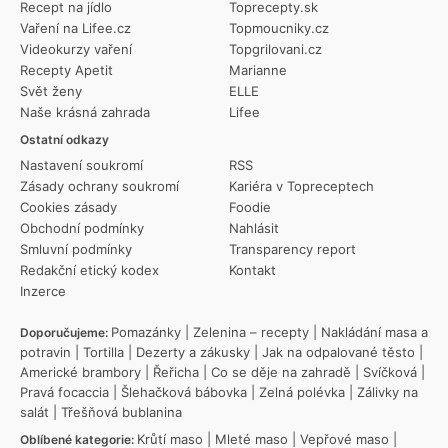
Recept na jídlo
Toprecepty.sk
Vaření na Lifee.cz
Topmoucniky.cz
Videokurzy vaření
Topgrilovani.cz
Recepty Apetit
Marianne
Svět ženy
ELLE
Naše krásná zahrada
Lifee
Ostatní odkazy
Nastavení soukromí
RSS
Zásady ochrany soukromí
Kariéra v Topreceptech
Cookies zásady
Foodie
Obchodní podmínky
Nahlásit
Smluvní podmínky
Transparency report
Redakční etický kodex
Kontakt
Inzerce
Pomazánky
|
Zelenina – recepty
|
Nakládání masa a
Doporučujeme:
potravin
|
Tortilla
|
Dezerty a zákusky
|
Jak na odpalované těsto
|
Americké brambory
|
Řeřicha
|
Co se děje na zahradě
|
Svíčková
|
Pravá focaccia
|
Šlehačková bábovka
|
Zelná polévka
|
Zálivky na
salát
|
Třešňová bublanina
Krůtí maso
|
Mleté maso
|
Vepřové maso
|
Oblíbené kategorie: