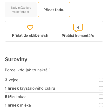
Tady může být
Přidat fotku
vaše fotka :)
4
Přidat do oblíbených
Přečíst komentáře
Suroviny
Porce: kdo jak to nakrájí
3
vejce
1 hrnek
krystalového cukru
5 lžic
kakaa
1 hrnek
mléka