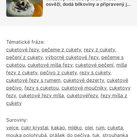
osvěží, dodá bílkoviny a připravený je
během chvilky
Tématické fráze:
cuketové řezy
,
pečeme z cukety
,
rezy z cukety
,
pečení z cukety
,
výborné cuketové řezy
,
pečeme s
cuketou
,
cuketové míša řezy
,
cuketové pečení
,
míša
řezy z cukety
,
pečivo z cukety
,
rezy s cukety
,
cuketové řezy s rumem
,
cuketové dezerty
,
cuketové
pečivo
,
řezy s cuketou
,
cuketové moučníky
,
cuketovy
řezy
,
cuketové řezy míša
,
cuketovéřezy
,
řezy míša z
cukety
Suroviny:
vejce
,
cukr krystal
,
kakao
,
mléko
,
olej
,
rum
,
cuketa
,
mouka polohrubá
,
prášek do pečiva
,
tuk
,
strouhanka