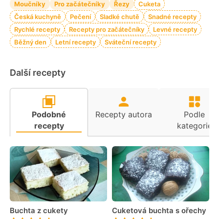
Moučníky
Pro začátečníky
Řezy
Cuketa
Česká kuchyně
Pečení
Sladké chutě
Snadné recepty
Rychlé recepty
Recepty pro začátečníky
Levné recepty
Běžný den
Letní recepty
Sváteční recepty
Další recepty
Podobné
Recepty autora
Podle
recepty
kategorie
Buchta z cukety
Cuketová buchta s ořechy