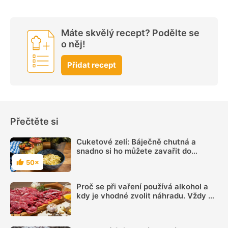
Máte skvělý recept? Podělte se
o něj!
Přidat recept
Přečtěte si
Cuketové zelí: Báječně chutná a
snadno si ho můžete zavařit do
zásoby na zimu
50×
Hodnocení
Proč se při vaření používá alkohol a
kdy je vhodné zvolit náhradu. Vždy se
totiž neodpaří