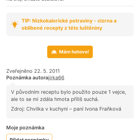
TIP: Nízkokalorické potraviny - cizrna a
oblíbené recepty z této luštěniny
Mám hotovo!
Zveřejněno 22. 5. 2011
Poznámka autora
jirka66
V původním receptu bylo použito pouze 1 vejce,
ale to se mi zdála hmota příliš suchá.
Zdroj: Chvilka v kuchyni – paní Ivona Fraňková
Moje poznámka
Přidat poznámku