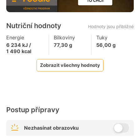
Nutriční hodnoty
Hodnoty jsou přibližné
Energie
Bílkoviny
Tuky
6 234
kJ /
77,30
g
56,00
g
1 490
kcal
Zobrazit všechny hodnoty
Postup přípravy
Nezhasínat obrazovku