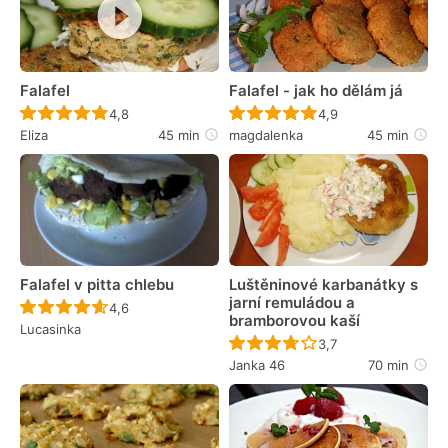
Falafel
Falafel - jak ho dělám já
Recept ještě nebyl hodnocen
Recept ještě nebyl 
4,8
4,9
Eliza
45 min
magdalenka
45 min
Falafel v pitta chlebu
Luštěninové karbanátky s
jarní remuládou a
Recept ještě nebyl hodnocen
4,6
bramborovou kaší
Lucasinka
Recept ještě nebyl 
3,7
Janka 46
70 min