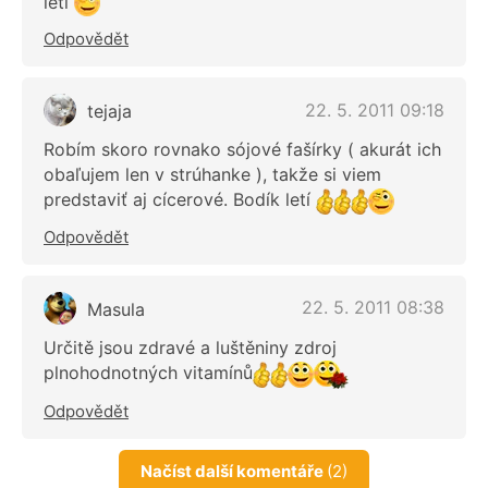
leti
Odpovědět
22. 5. 2011 09:18
tejaja
Robím skoro rovnako sójové fašírky ( akurát ich
obaľujem len v strúhanke ), takže si viem
predstaviť aj cícerové. Bodík letí
Odpovědět
22. 5. 2011 08:38
Masula
Určitě jsou zdravé a luštěniny zdroj
plnohodnotných vitamínů
Odpovědět
Načíst další komentáře
(2)