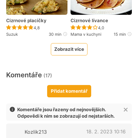
Cizrnové placičky
Cizrnové lívance
Recept ještě nebyl hodnocen
Recept ještě nebyl 
4,8
4,0
Suzuk
30 min
Mama v kuchyni
15 min
Zobrazit více
Komentáře
(17)
Přidat komentář
Komentáře jsou řazeny od nejnovějších.
Odpovědi k nim se zobrazují od nejstarších.
18. 2. 2023 10:16
Kozlik213