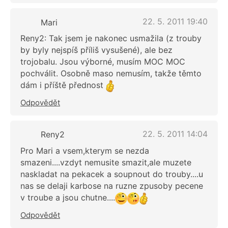
22. 5. 2011 19:40
Mari
Reny2: Tak jsem je nakonec usmažila (z trouby
by byly nejspíš příliš vysušené), ale bez
trojobalu. Jsou výborné, musím MOC MOC
pochválit. Osobně maso nemusím, takže těmto
dám i příště přednost
Odpovědět
22. 5. 2011 14:04
Reny2
Pro Mari a vsem,kterym se nezda
smazeni....vzdyt nemusite smazit,ale muzete
naskladat na pekacek a soupnout do trouby....u
nas se delaji karbose na ruzne zpusoby pecene
v troube a jsou chutne....
Odpovědět