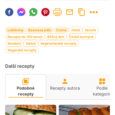
Luštěniny
Bezmasá jídla
Cizrna
Oběd
Večeře
Recepty do 100 korun
Běžný den
Česká kuchyně
Smažení
Vaření
Vegetariánské recepty
Veganské recepty
Další recepty
Podobné
Recepty autora
Podle
recepty
kategorie