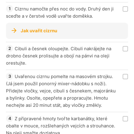
Cizrnu namočte přes noc do vody. Druhý den ji
sceďte a v čerstvé vodě uvařte doměkka.
Jak uvařit cizrnu
Cibuli a česnek oloupejte. Cibuli nakrájejte na
drobno česnek prolisujte a obojí na pánvi na oleji
orestujte.
Uvařenou cizrnu pomelte na masovém strojku.
(Já jsem použil ponorný mixer-nádobku s noži).
Přidejte vločky, vejce, cibuli s česnekem, majoránku
a bylinky. Osolte, opepřete a propracujte. Hmotu
nechejte asi 20 minut stát, aby vločky změkly.
Z připravené hmoty tvořte karbanátky, které
obalte v mouce, rozšlehaných vejcích a strouhance.
Na oleji smažte dozlatova.