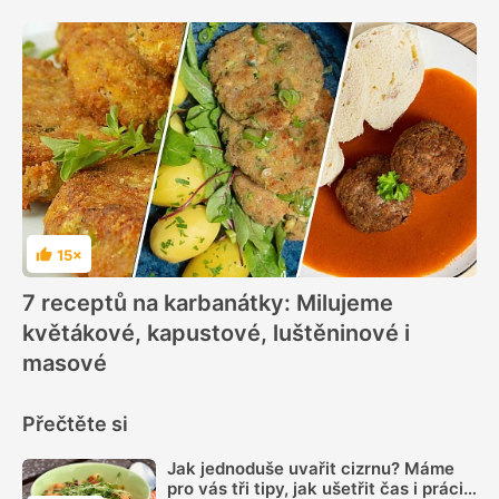
15×
Hodnocení
7 receptů na karbanátky: Milujeme
květákové, kapustové, luštěninové i
masové
Přečtěte si
Jak jednoduše uvařit cizrnu? Máme
pro vás tři tipy, jak ušetřit čas i práci