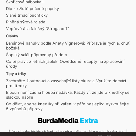
Skořicová bábovka II
Dip ze žluté pečené papriky
Slané trhací buchtičky
Plněná sýrová roláda
Vepřové á la falešný “Stroganoff“
Články
Banánové nanuky podle Anety Vignerová: Příprava je rychlá, chuť
božská
Šopský salát připravený předem
Co připravit z letních jablek: Osvědčené recepty na zpracování
úrody
Tipy a triky
Zachraňte žloutnoucí a zasychající listy okurek. Využijte domácí
prostředky
Blboun není žádná hloupá nadávka: Každý ví, že jde o knedlíky se
sladkou náplní
Co dělat, aby se knedlíky při vaření v páře neslepily: Vyzkoušejte
5 způsobů přípravy
Šíření obsahu těchto stránek je bez písemného souhlasu autorů zakázáno. |
Copyright © 2026 Toprecepty.cz