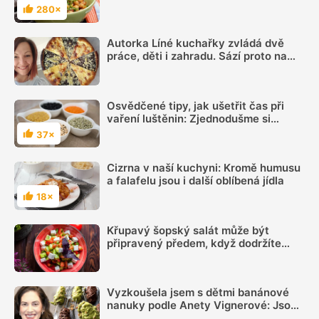
při vaření oblíbené luštěniny
280×
Hodnocení
Autorka Líné kuchařky zvládá dvě
práce, děti i zahradu. Sází proto na
jednoduchá jídla, ale umí i poctivé
frgále
Osvědčené tipy, jak ušetřit čas při
vaření luštěnin: Zjednodušme si
přípravu těchto zdravých potravin a
37×
Hodnocení
konzumujme je častěji
Cizrna v naší kuchyni: Kromě humusu
a falafelu jsou i další oblíbená jídla
18×
Hodnocení
Křupavý šopský salát může být
připravený předem, když dodržíte
správný postup
Vyzkoušela jsem s dětmi banánové
nanuky podle Anety Vignerové: Jsou
tak dobré, že do konce léta jiné dělat