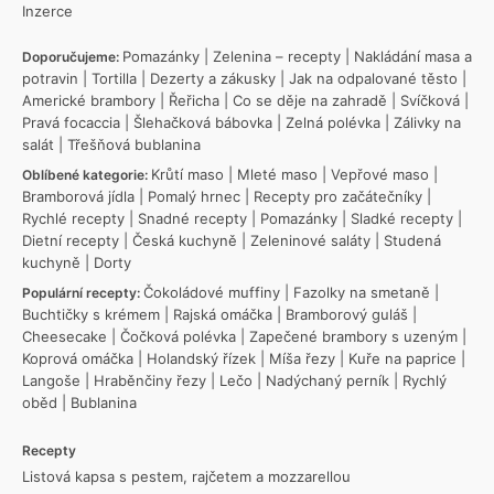
Inzerce
Pomazánky
|
Zelenina – recepty
|
Nakládání masa a
Doporučujeme:
potravin
|
Tortilla
|
Dezerty a zákusky
|
Jak na odpalované těsto
|
Americké brambory
|
Řeřicha
|
Co se děje na zahradě
|
Svíčková
|
Pravá focaccia
|
Šlehačková bábovka
|
Zelná polévka
|
Zálivky na
salát
|
Třešňová bublanina
Krůtí maso
|
Mleté maso
|
Vepřové maso
|
Oblíbené kategorie:
Bramborová jídla
|
Pomalý hrnec
|
Recepty pro začátečníky
|
Rychlé recepty
|
Snadné recepty
|
Pomazánky
|
Sladké recepty
|
Dietní recepty
|
Česká kuchyně
|
Zeleninové saláty
|
Studená
kuchyně
|
Dorty
Čokoládové muffiny
|
Fazolky na smetaně
|
Populární recepty:
Buchtičky s krémem
|
Rajská omáčka
|
Bramborový guláš
|
Cheesecake
|
Čočková polévka
|
Zapečené brambory s uzeným
|
Koprová omáčka
|
Holandský řízek
|
Míša řezy
|
Kuře na paprice
|
Langoše
|
Hraběnčiny řezy
|
Lečo
|
Nadýchaný perník
|
Rychlý
oběd
|
Bublanina
Recepty
Listová kapsa s pestem, rajčetem a mozzarellou