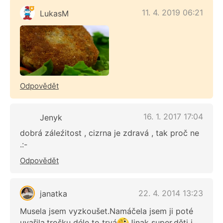
11. 4. 2019 06:21
LukasM
Odpovědět
16. 1. 2017 17:04
Jenyk
dobrá záleźitost , cizrna je zdravá , tak proč ne
.:-
Odpovědět
22. 4. 2014 13:23
janatka
Musela jsem vyzkoušet.Namáčela jsem ji poté
uvařila,trošku déle to trvá
Jinak super,děti i