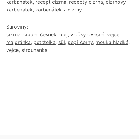
karbanatek
,
recept cizrna
,
recepty cizrna
,
cizrnovy
karbenatek
,
karbenátek z cizrny
Suroviny:
cizrna
,
cibule
,
česnek
,
olej
,
vločky ovesné
,
vejce
,
majoránka
,
petrželka
,
sůl
,
pepř černý
,
mouka hladká
,
vejce
,
strouhanka