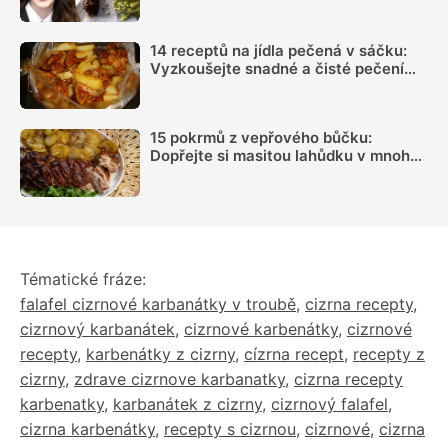
nebudete
14 receptů na jídla pečená v sáčku:
Vyzkoušejte snadné a čisté pečení
plné chuti
15 pokrmů z vepřového bůčku:
Dopřejte si masitou lahůdku v mnoha
podobách
Tématické fráze:
falafel cizrnové karbanátky v troubě
,
cizrna recepty
,
cizrnový karbanátek
,
cizrnové karbenátky
,
cizrnové
recepty
,
karbenátky z cizrny
,
cízrna recept
,
recepty z
cizrny
,
zdrave cizrnove karbanatky
,
cizrna recepty
karbenatky
,
karbanátek z cizrny
,
cizrnový falafel
,
cizrna karbenátky
,
recepty s cizrnou
,
cizrnové
,
cizrna