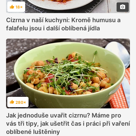
18×
Hodnocení
Cizrna v naší kuchyni: Kromě humusu a
falafelu jsou i další oblíbená jídla
280×
Hodnocení
Jak jednoduše uvařit cizrnu? Máme pro
vás tři tipy, jak ušetřit čas i práci při vaření
oblíbené luštěniny