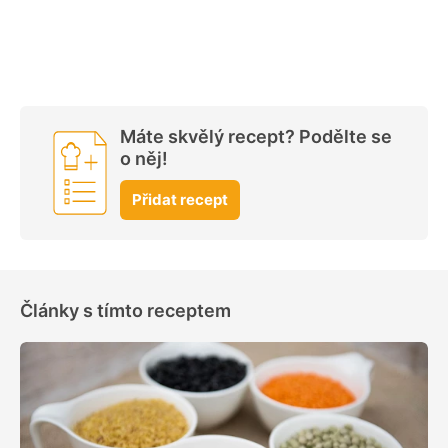
Máte skvělý recept? Podělte se
o něj!
Přidat recept
Články s tímto receptem