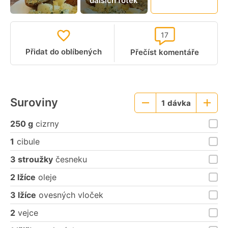
dalších fotek
video
17
Přidat do oblíbených
Přečíst komentáře
Suroviny
1
dávka
Menší
Větší
porce
porce
250 g
cizrny
1
cibule
3 stroužky
česneku
2 lžíce
oleje
3 lžíce
ovesných vloček
2
vejce