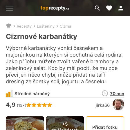
Moje akt
Přejít
Menu
na
vyhledávání
Recepty
Luštěniny
Cizrna
Nacházíte
se
Cizrnové karbanátky
zde:
Výborné karbanátky vonící česnekem a
majoránkou na kterých si pochutná celá rodina.
Jako přílohu můžete zvolit vařené brambory a
zeleninový salát. Kdo by měl pocit, že mu zde
přeci jen něco chybí, může přidat na talíř
dresing ze špetky soli, jogurtu a česneku.
Doba
Středně náročný
70 min
přípravy
4,9
Hodnocení receptu je
jirka66
(15×)
Připn
+5
Přidat fotku