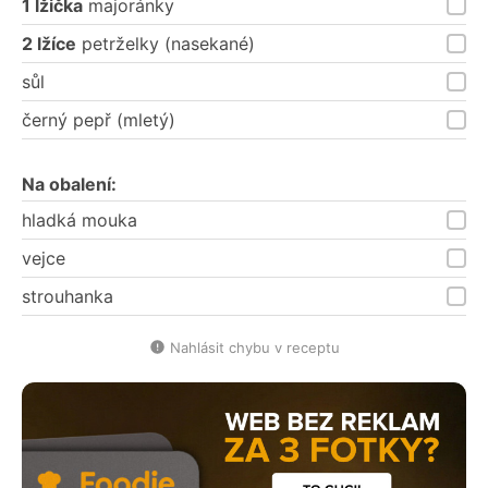
1 lžička
majoránky
2 lžíce
petrželky (nasekané)
sůl
černý pepř (mletý)
Na obalení:
hladká mouka
vejce
strouhanka
Nahlásit chybu v receptu