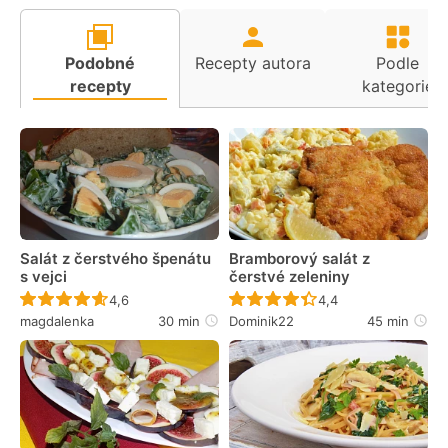
Podobné
Recepty autora
Podle
recepty
kategorie
Salát z čerstvého špenátu
Bramborový salát z
s vejci
čerstvé zeleniny
Recept ještě nebyl hodnocen
Recept ještě nebyl 
4,6
4,4
magdalenka
30 min
Dominik22
45 min