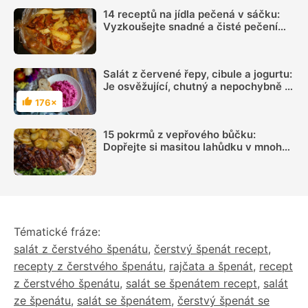
14 receptů na jídla pečená v sáčku:
Vyzkoušejte snadné a čisté pečení
plné chuti
Salát z červené řepy, cibule a jogurtu:
Je osvěžující, chutný a nepochybně i
zdravý
176×
Hodnocení
15 pokrmů z vepřového bůčku:
Dopřejte si masitou lahůdku v mnoha
podobách
Tématické fráze:
salát z čerstvého špenátu
,
čerstvý špenát recept
,
recepty z čerstvého špenátu
,
rajčata a špenát
,
recept
z čerstvého špenátu
,
salát se špenátem recept
,
salát
ze špenátu
,
salát se špenátem
,
čerstvý špenát se