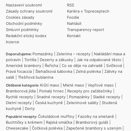
Nastavení soukromí
RSS
Zásady ochrany soukromí
Kariéra v Topreceptech
Cookies zásady
Foodie
Obchodní podmínky
Nahlásit
Smluvní podmínky
Transparency report
Redakční etický kodex
Kontakt
Inzerce
Pomazánky
|
Zelenina – recepty
|
Nakládání masa a
Doporučujeme:
potravin
|
Tortilla
|
Dezerty a zákusky
|
Jak na odpalované těsto
|
Americké brambory
|
Řeřicha
|
Co se děje na zahradě
|
Svíčková
|
Pravá focaccia
|
Šlehačková bábovka
|
Zelná polévka
|
Zálivky na
salát
|
Třešňová bublanina
Krůtí maso
|
Mleté maso
|
Vepřové maso
|
Oblíbené kategorie:
Bramborová jídla
|
Pomalý hrnec
|
Recepty pro začátečníky
|
Rychlé recepty
|
Snadné recepty
|
Pomazánky
|
Sladké recepty
|
Dietní recepty
|
Česká kuchyně
|
Zeleninové saláty
|
Studená
kuchyně
|
Dorty
Čokoládové muffiny
|
Fazolky na smetaně
|
Populární recepty:
Buchtičky s krémem
|
Rajská omáčka
|
Bramborový guláš
|
Cheesecake
|
Čočková polévka
|
Zapečené brambory s uzeným
|