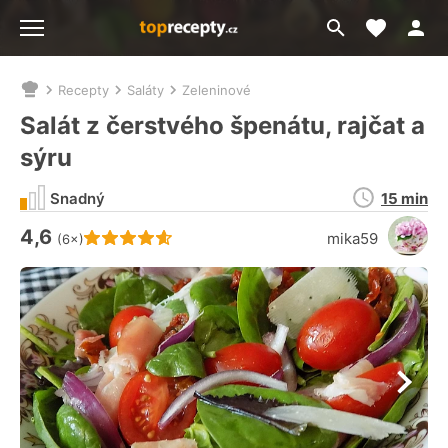
Moje akt
Přejít
Menu
na
vyhledávání
Recepty
Saláty
Zeleninové
Nacházíte
se
Salát z čerstvého špenátu, rajčat a
zde:
sýru
Doba
Snadný
15 min
přípravy
4,6
Hodnocení receptu je
mika59
(6×)