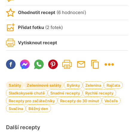
Ohodnotit recept
(6 hodnocení)
Přidat fotku
(2 fotek)
Vytisknout recept
Saláty
Zeleninové saláty
Bylinky
Zelenina
Rajčata
Sladkokyselé chutě
Snadné recepty
Rychlé recepty
Recepty pro začátečníky
Recepty do 30 minut
Večeře
Svačina
Běžný den
Další recepty