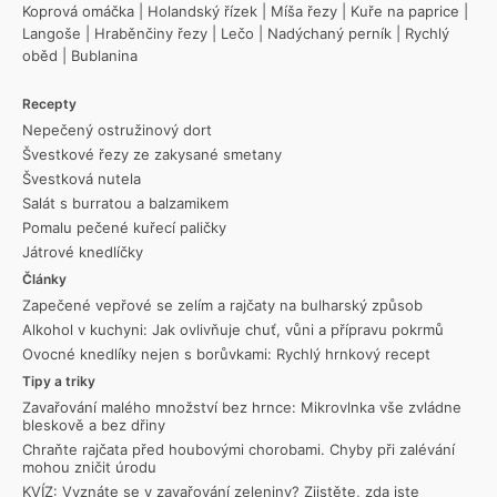
Koprová omáčka
|
Holandský řízek
|
Míša řezy
|
Kuře na paprice
|
Langoše
|
Hraběnčiny řezy
|
Lečo
|
Nadýchaný perník
|
Rychlý
oběd
|
Bublanina
Recepty
Nepečený ostružinový dort
Švestkové řezy ze zakysané smetany
Švestková nutela
Salát s burratou a balzamikem
Pomalu pečené kuřecí paličky
Játrové knedlíčky
Články
Zapečené vepřové se zelím a rajčaty na bulharský způsob
Alkohol v kuchyni: Jak ovlivňuje chuť, vůni a přípravu pokrmů
Ovocné knedlíky nejen s borůvkami: Rychlý hrnkový recept
Tipy a triky
Zavařování malého množství bez hrnce: Mikrovlnka vše zvládne
bleskově a bez dřiny
Chraňte rajčata před houbovými chorobami. Chyby při zalévání
mohou zničit úrodu
KVÍZ: Vyznáte se v zavařování zeleniny? Zjistěte, zda jste