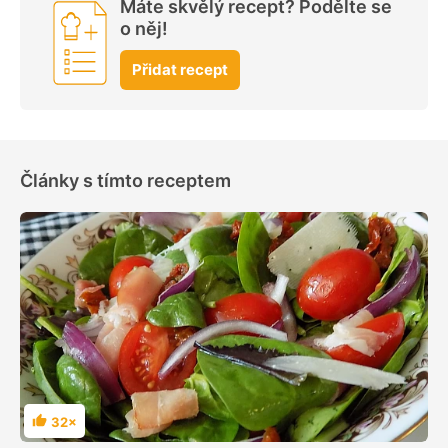
Máte skvělý recept? Podělte se
o něj!
Přidat recept
Články s tímto receptem
32×
Hodnocení