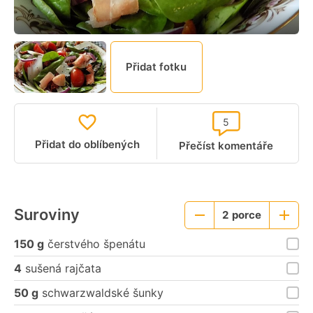
Přidat fotku
5
Přidat do oblíbených
Přečíst komentáře
Suroviny
2
porce
Menší
Větší
porce
porce
150 g
čerstvého špenátu
4
sušená rajčata
50 g
schwarzwaldské šunky