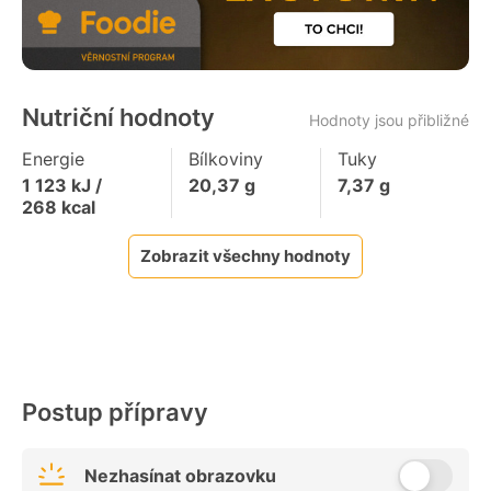
Nutriční hodnoty
Hodnoty jsou přibližné
Energie
Bílkoviny
Tuky
1 123
kJ /
20,37
g
7,37
g
268
kcal
Zobrazit všechny hodnoty
Postup přípravy
Nezhasínat obrazovku