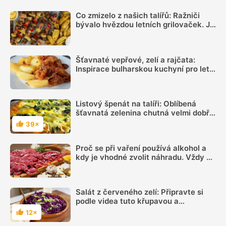
Co zmizelo z našich talířů: Ražniči
bývalo hvězdou letních grilovaček. Je
čas si ho opět připomenout
Šťavnaté vepřové, zelí a rajčata:
Inspirace bulharskou kuchyní pro letní
oběd z jednoho pekáčku
Listový špenát na talíři: Oblíbená
šťavnatá zelenina chutná velmi dobře
a dá se připravit na mnoho způsobů
39×
Hodnocení
Proč se při vaření používá alkohol a
kdy je vhodné zvolit náhradu. Vždy se
totiž neodpaří
Salát z červeného zelí: Připravte si
podle videa tuto křupavou a
osvěžující přílohu
12×
Hodnocení