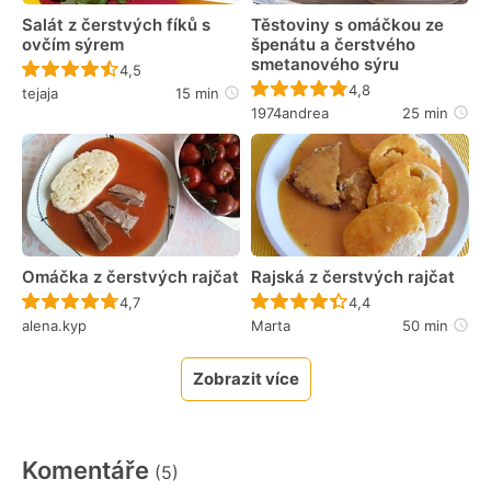
Salát z čerstvých fíků s
Těstoviny s omáčkou ze
ovčím sýrem
špenátu a čerstvého
smetanového sýru
Recept ještě nebyl hodnocen
4,5
Recept ještě nebyl 
4,8
tejaja
15 min
1974andrea
25 min
Omáčka z čerstvých rajčat
Rajská z čerstvých rajčat
Recept ještě nebyl hodnocen
Recept ještě nebyl 
4,7
4,4
alena.kyp
Marta
50 min
Zobrazit více
Komentáře
(5)