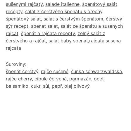
sušenými rajčaty
,
salade italienne
,
špenátový salát
recepty
,
salát z čerstvého špenátu s ořechy
,
špenátový salát
,
salat s čerstvým špenátom
,
čerstvý
sýr recept
,
spenat salat
,
salát ze špenátu a susenych
rajcat
,
špenát a rajčata recepty
,
zelný salát z
čerstvého a rajčat
,
salat baby spenat,rajcata,susena
rajcata
Suroviny:
špenát čerstvý
,
rajče sušené
,
šunka schwarzwaldská
,
rajče cherry
,
cibule červená
,
parmazán
,
ocet
balsamiko
,
cukr
,
sůl
,
pepř
,
olej olivový