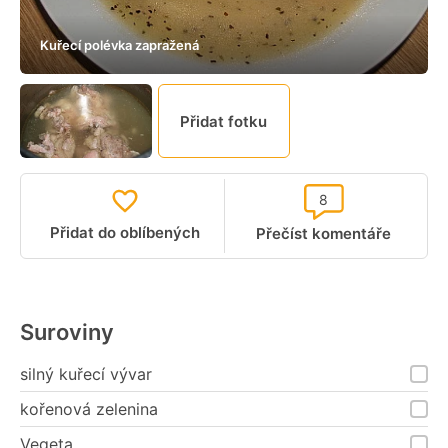
Kuřecí polévka zapražená
Přidat fotku
8
Přidat do oblíbených
Přečíst komentáře
Suroviny
silný kuřecí vývar
kořenová zelenina
Vegeta