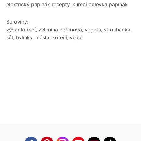
elektrický papinák recepty
,
kuřecí polevka papiňák
Suroviny:
vývar kuřecí
,
zelenina kořenová
,
vegeta
,
strouhanka
,
sůl
,
bylinky
,
máslo
,
koření
,
vejce