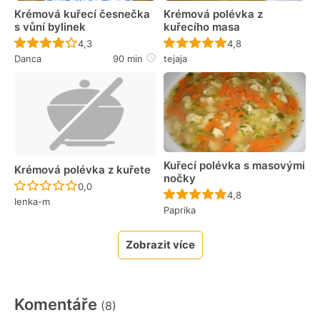
Krémová kuřecí česnečka
Krémová polévka z
s vůní bylinek
kuřecího masa
Recept ještě nebyl hodnocen
Recept ještě nebyl 
4,3
4,8
Danca
90 min
tejaja
Kuřecí polévka s masovými
Krémová polévka z kuřete
nočky
Recept ještě nebyl hodnocen
0,0
Recept ještě nebyl 
4,8
lenka-m
Paprika
Zobrazit více
Komentáře
(8)