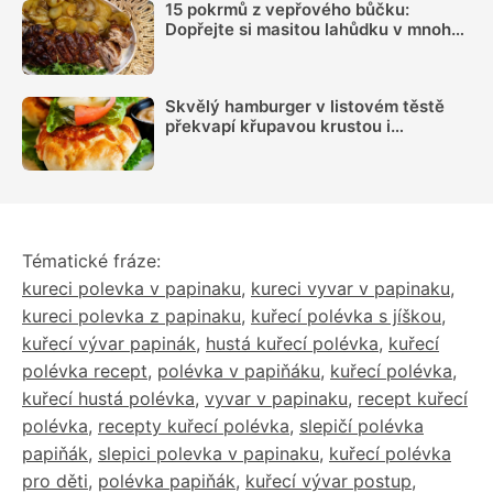
15 pokrmů z vepřového bůčku:
Dopřejte si masitou lahůdku v mnoha
podobách
Skvělý hamburger v listovém těstě
překvapí křupavou krustou i
jednodušším servírováním
Tématické fráze:
kureci polevka v papinaku
,
kureci vyvar v papinaku
,
kureci polevka z papinaku
,
kuřecí polévka s jíškou
,
kuřecí vývar papinák
,
hustá kuřecí polévka
,
kuřecí
polévka recept
,
polévka v papiňáku
,
kuřecí polévka
,
kuřecí hustá polévka
,
vyvar v papinaku
,
recept kuřecí
polévka
,
recepty kuřecí polévka
,
slepičí polévka
papiňák
,
slepici polevka v papinaku
,
kuřecí polévka
pro děti
,
polévka papiňák
,
kuřecí vývar postup
,