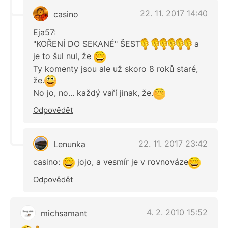
22. 11. 2017 14:40
casino
Eja57:
"KOŘENÍ DO SEKANÉ" ŠEST
a
je to šul nul, že
Ty komenty jsou ale už skoro 8 roků staré,
že.
No jo, no... každý vaří jinak, že.
Odpovědět
22. 11. 2017 23:42
Lenunka
casino:
jojo, a vesmír je v rovnováze
Odpovědět
4. 2. 2010 15:52
michsamant