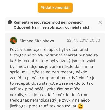
Přidat komentář
Komentáře jsou řazeny od nejnovějších.
Odpovědi k nim se zobrazují od nejstarších.
22. 11. 2017 20:53
Simona Skolakova
Když vezmete,že receptík byl vložen před
8lety,tak se to tak podrobně tenkrát nebralo,za
každý receptík,který byl vložený jsme tu všici
byli moc rádi,dnes je vaření někde dál a mne
spíše udivuje,že se na tyto recepty někdo
zaměří a pitvá je dopodrobna i když vidí,že je
to receptík dosti starý.Ale zase někdo to tak
vaří,tak proč nééé,vyzkoušet se může
cokoliv,zase je pravda,že někdo dnešnímu
trendu tak nefandí,každý je zvyklý na něco
jiného,tak proč to až tak odsuzovat