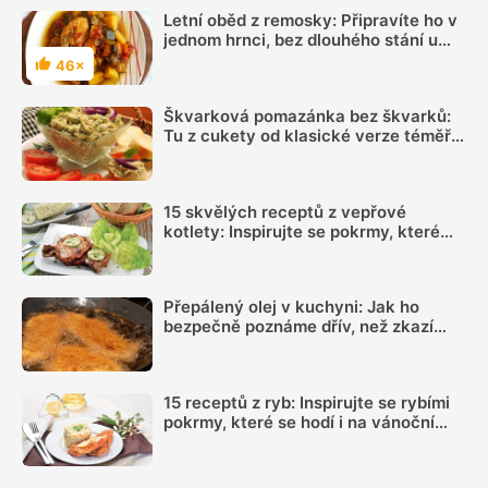
Letní oběd z remosky: Připravíte ho v
jednom hrnci, bez dlouhého stání u
sporáku
46×
Hodnocení
Škvarková pomazánka bez škvarků:
Tu z cukety od klasické verze téměř
nerozeznáte
15 skvělých receptů z vepřové
kotlety: Inspirujte se pokrmy, které
vás nezklamou
Přepálený olej v kuchyni: Jak ho
bezpečně poznáme dřív, než zkazí
celé jídlo
15 receptů z ryb: Inspirujte se rybími
pokrmy, které se hodí i na vánoční
hostinu