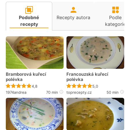
Podobné
Recepty autora
Podle
recepty
kategorie
Bramborová kuřecí
Francouzská kuřecí
polévka
polévka
Recept ještě nebyl hodnocen
Recept ještě nebyl 
4,8
5,0
1974andrea
70 min
toprecepty.cz
50 min