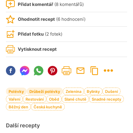
Přidat komentář
(8 komentářů)
Ohodnotit recept
(6 hodnocení)
Přidat fotku
(2 fotek)
Vytisknout recept
Polévky
Drůbeží polévky
Zelenina
Bylinky
Dušení
Vaření
Restování
Oběd
Slané chutě
Snadné recepty
Běžný den
Česká kuchyně
Další recepty