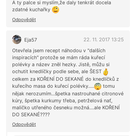
A ty palce si myslím,že daly tenkrát docela
zdatné kuchařky
Odpovědět
22. 11. 2017 13:25
Eja57
Otevřela jsem recept náhodou v "dalších
inspiracích" protože se mám ráda kuřecí
polévky a název zněl hezky. Jistě, můžu si
ochutit knedlíčky podle sebe, ale ŠEST
celkem za KOŘENÍ DO SEKANÉ do knedlíčků z
kuřecího masa do kuřecí polévky.....
tomu
nějak nerozumím...špetka nastrouhané citronové
kúry, špetka kurkumy třeba, petrželová nať,
maličko utřeného česneku možná....ale KOŘENÍ
DO SEKANÉ????
Odpovědět