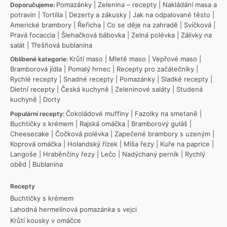
Pomazánky
|
Zelenina – recepty
|
Nakládání masa a
Doporučujeme:
potravin
|
Tortilla
|
Dezerty a zákusky
|
Jak na odpalované těsto
|
Americké brambory
|
Řeřicha
|
Co se děje na zahradě
|
Svíčková
|
Pravá focaccia
|
Šlehačková bábovka
|
Zelná polévka
|
Zálivky na
salát
|
Třešňová bublanina
Krůtí maso
|
Mleté maso
|
Vepřové maso
|
Oblíbené kategorie:
Bramborová jídla
|
Pomalý hrnec
|
Recepty pro začátečníky
|
Rychlé recepty
|
Snadné recepty
|
Pomazánky
|
Sladké recepty
|
Dietní recepty
|
Česká kuchyně
|
Zeleninové saláty
|
Studená
kuchyně
|
Dorty
Čokoládové muffiny
|
Fazolky na smetaně
|
Populární recepty:
Buchtičky s krémem
|
Rajská omáčka
|
Bramborový guláš
|
Cheesecake
|
Čočková polévka
|
Zapečené brambory s uzeným
|
Koprová omáčka
|
Holandský řízek
|
Míša řezy
|
Kuře na paprice
|
Langoše
|
Hraběnčiny řezy
|
Lečo
|
Nadýchaný perník
|
Rychlý
oběd
|
Bublanina
Recepty
Buchtičky s krémem
Lahodná hermelínová pomazánka s vejci
Krůtí kousky v omáčce