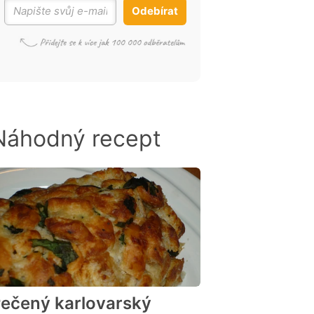
Odebírat
Náhodný recept
ečený karlovarský