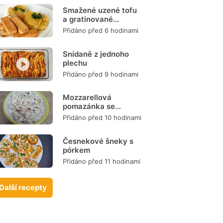
Smažené uzené tofu
a gratinované
brambory
Přidáno před 6 hodinami
Snídaně z jednoho
plechu
Přidáno před 9 hodinami
Mozzarellová
pomazánka se
šunkou
Přidáno před 10 hodinami
Česnekové šneky s
pórkem
Přidáno před 11 hodinami
Další recepty