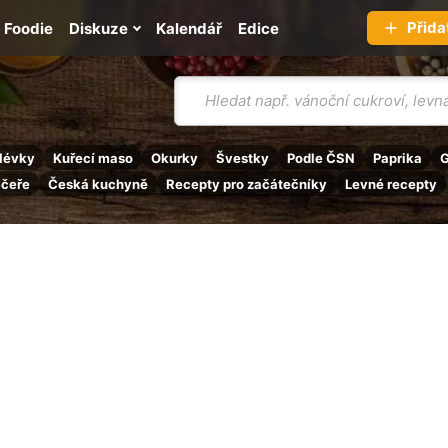
Přida
Foodie
Diskuze
Kalendář
Edice
Vyhledávání
lévky
Kuřecí maso
Okurky
Švestky
Podle ČSN
Paprika
G
ečeře
Česká kuchyně
Recepty pro začátečníky
Levné recepty