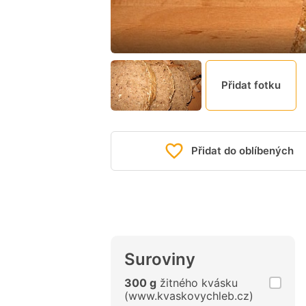
Přidat fotku
Přidat do oblíbených
Suroviny
300 g
žitného kvásku
(www.kvaskovychleb.cz)