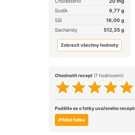
Cholesterol
20
mg
Sodík
6,77
g
Sůl
16,00
g
Sacharidy
512,35
g
Zobrazit všechny hodnoty
Ohodnotit recept
(7 hodnocení)
Podělte se o fotky uvařeného recept
Přidat fotku