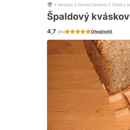
Recepty
Domácí pekárna
Chléb z p
Nacházíte
se
Špaldový kváskov
zde:
4,7
Hodnocení receptu je
Ohodnotit
(7×)