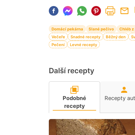
Domácí pekárna
Slané pečivo
Chléb z
Večeře
Snadné recepty
Běžný den
S
Pečení
Levné recepty
Další recepty
Podobné
Recepty au
recepty