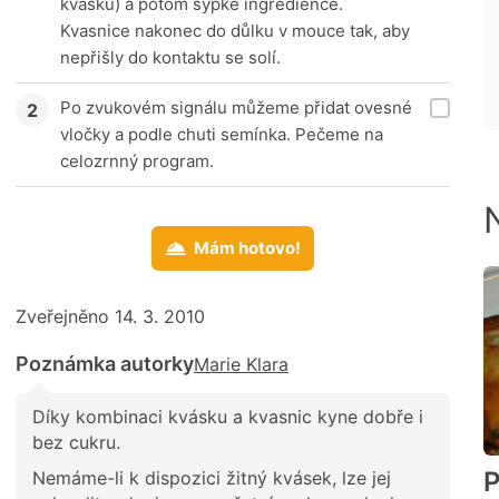
kvásku) a potom sypké ingredience.
Kvasnice nakonec do důlku v mouce tak, aby
nepřišly do kontaktu se solí.
Po zvukovém signálu můžeme přidat ovesné
vločky a podle chuti semínka. Pečeme na
celozrnný program.
Mám hotovo!
Zveřejněno 14. 3. 2010
Poznámka autorky
Marie Klara
Díky kombinaci kvásku a kvasnic kyne dobře i
bez cukru.
P
Nemáme-li k dispozici žitný kvásek, lze jej