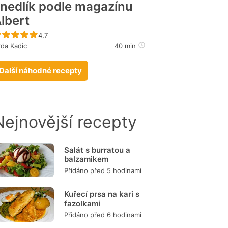
nedlík podle magazínu
lbert
Recept ještě nebyl hodnocen
4,7
rda Kadic
40 min
Další náhodné recepty
Nejnovější recepty
Salát s burratou a
balzamikem
Přidáno před 5 hodinami
Kuřecí prsa na kari s
fazolkami
Přidáno před 6 hodinami