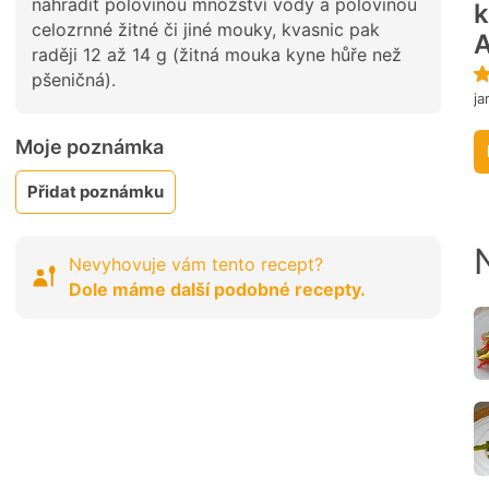
nahradit polovinou množství vody a polovinou
k
celozrnné žitné či jiné mouky, kvasnic pak
A
raději 12 až 14 g (žitná mouka kyne hůře než
pšeničná).
ja
Moje poznámka
Přidat poznámku
Nevyhovuje vám tento recept?
Dole máme další podobné recepty.