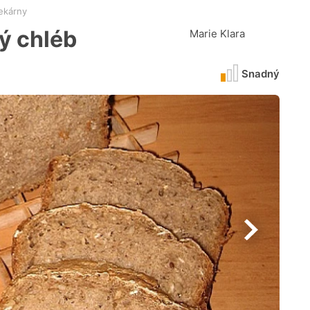
ekárny
ý chléb
Marie Klara
Snadný