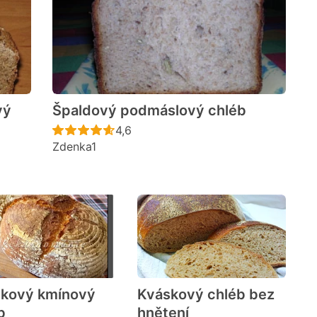
vý
Špaldový podmáslový chléb
Recept ještě nebyl hodnocen
4,6
Zdenka1
cen
kový kmínový
Kváskový chléb bez
b
hnětení