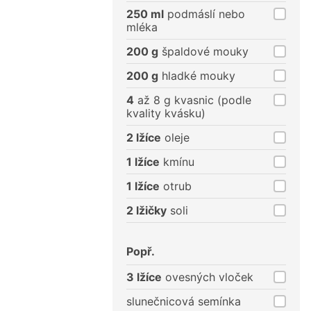
250 ml
podmáslí nebo
mléka
200 g
špaldové mouky
200 g
hladké mouky
4
až 8 g kvasnic (podle
kvality kvásku)
2 lžíce
oleje
1 lžíce
kmínu
1 lžíce
otrub
2 lžičky
soli
Popř.
3 lžíce
ovesných vloček
slunečnicová semínka