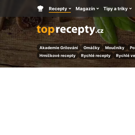
Recepty
Magazín
Tipy a triky
Hlavní
stránka
Akademie Grilování
Omáčky
Moučníky
Po
Hrníčkové recepty
Rychlé recepty
Rychlé v