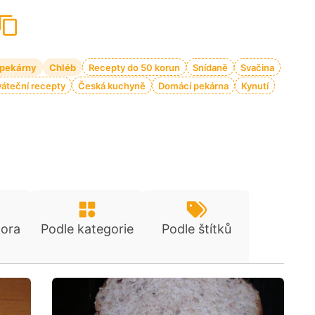
 pekárny
Chléb
Recepty do 50 korun
Snídaně
Svačina
váteční recepty
Česká kuchyně
Domácí pekárna
Kynutí
tora
Podle kategorie
Podle štítků