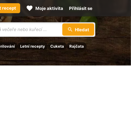
t recept
Moje aktivita
Přihlásit se
Hledat
rilování
Letní recepty
Cuketa
Rajčata