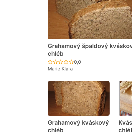
Grahamový špaldový kvásko
chléb
Recept ještě nebyl hodno
0,0
Marie Klara
Grahamový kváskový
Kvás
chléb
chlé