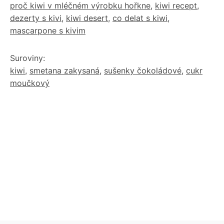
proč kiwi v mléčném výrobku hořkne
,
kiwi recept
,
dezerty s kivi
,
kiwi desert
,
co delat s kiwi
,
mascarpone s kivim
Suroviny:
kiwi
,
smetana zakysaná
,
sušenky čokoládové
,
cukr
moučkový