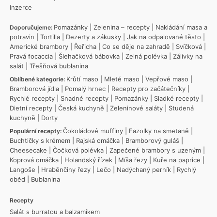
Inzerce
Pomazánky
|
Zelenina – recepty
|
Nakládání masa a
Doporučujeme:
potravin
|
Tortilla
|
Dezerty a zákusky
|
Jak na odpalované těsto
|
Americké brambory
|
Řeřicha
|
Co se děje na zahradě
|
Svíčková
|
Pravá focaccia
|
Šlehačková bábovka
|
Zelná polévka
|
Zálivky na
salát
|
Třešňová bublanina
Krůtí maso
|
Mleté maso
|
Vepřové maso
|
Oblíbené kategorie:
Bramborová jídla
|
Pomalý hrnec
|
Recepty pro začátečníky
|
Rychlé recepty
|
Snadné recepty
|
Pomazánky
|
Sladké recepty
|
Dietní recepty
|
Česká kuchyně
|
Zeleninové saláty
|
Studená
kuchyně
|
Dorty
Čokoládové muffiny
|
Fazolky na smetaně
|
Populární recepty:
Buchtičky s krémem
|
Rajská omáčka
|
Bramborový guláš
|
Cheesecake
|
Čočková polévka
|
Zapečené brambory s uzeným
|
Koprová omáčka
|
Holandský řízek
|
Míša řezy
|
Kuře na paprice
|
Langoše
|
Hraběnčiny řezy
|
Lečo
|
Nadýchaný perník
|
Rychlý
oběd
|
Bublanina
Recepty
Salát s burratou a balzamikem