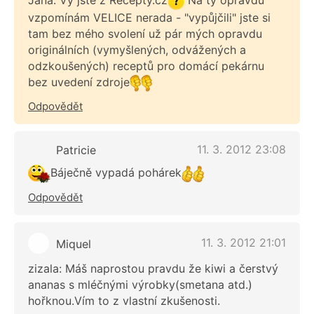
Jana: Vy jste z Recepty.cz
Na ty opravdu
vzpomínám VELICE nerada - "vypůjčili" jste si
tam bez mého svolení už pár mých opravdu
originálních (vymyšlených, odvážených a
odzkoušených) receptů pro domácí pekárnu
bez uvedení zdroje
Odpovědět
11. 3. 2012 23:08
Patricie
Báječně vypadá pohárek
Odpovědět
11. 3. 2012 21:01
Miquel
zizala: Máš naprostou pravdu že kiwi a čerstvý
ananas s mléčnými výrobky(smetana atd.)
hořknou.Vím to z vlastní zkušenosti.