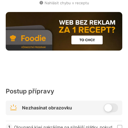
Nahlásit chybu v receptu
Postup přípravy
Nezhasínat obrazovku
Oloupaná kiwi nakrájíme na silnější plátky, pokud