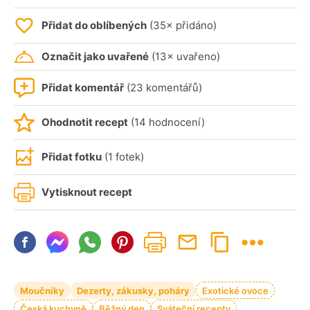
Přidat do oblíbených
(35× přidáno)
Označit jako uvařené
(13× uvařeno)
Přidat komentář
(23 komentářů)
Ohodnotit recept
(14 hodnocení)
Přidat fotku
(1 fotek)
Vytisknout recept
Moučníky
Dezerty, zákusky, poháry
Exotické ovoce
Česká kuchyně
Běžný den
Sváteční recepty