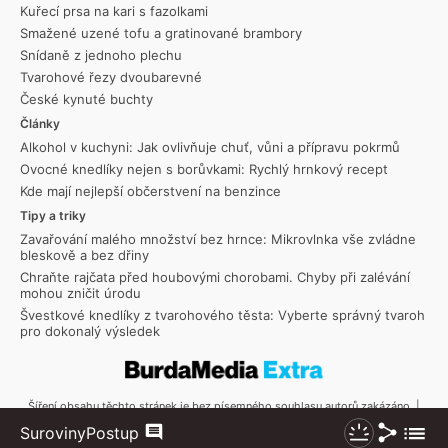
Kuřecí prsa na kari s fazolkami
Smažené uzené tofu a gratinované brambory
Snídaně z jednoho plechu
Tvarohové řezy dvoubarevné
České kynuté buchty
Články
Alkohol v kuchyni: Jak ovlivňuje chuť, vůni a přípravu pokrmů
Ovocné knedlíky nejen s borůvkami: Rychlý hrnkový recept
Kde mají nejlepší občerstvení na benzince
Tipy a triky
Zavařování malého množství bez hrnce: Mikrovlnka vše zvládne
bleskově a bez dřiny
Chraňte rajčata před houbovými chorobami. Chyby při zalévání
mohou zničit úrodu
Švestkové knedlíky z tvarohového těsta: Vyberte správný tvaroh
pro dokonalý výsledek
Šíření obsahu těchto stránek je bez písemného souhlasu autorů zakázáno. |
Copyright © 2026 Toprecepty.cz
Sdílet
Zobraz
Suroviny
Postup
Komentáře
Nezhasínat