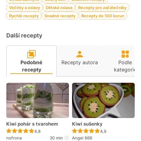
Večírky a oslavy
Dětská oslava
Recepty pro začátečníky
Rychlé recepty
Snadné recepty
Recepty do 100 korun
Další recepty
Podobné
Recepty autora
Podle
recepty
kategorie
Kiwi pohár s tvarohem
Kiwi sušenky
Recept ještě nebyl hodnocen
Recept ještě nebyl 
4,8
4,9
nofrona
30 min
Angel 666