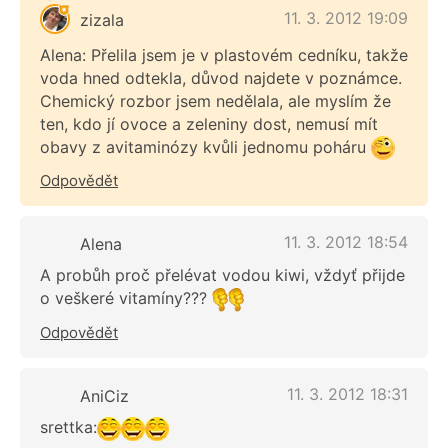
11. 3. 2012 19:09
zizala
Alena: Přelila jsem je v plastovém cedníku, takže
voda hned odtekla, důvod najdete v poznámce.
Chemický rozbor jsem nedělala, ale myslím že
ten, kdo jí ovoce a zeleniny dost, nemusí mít
obavy z avitaminózy kvůli jednomu poháru
Odpovědět
11. 3. 2012 18:54
Alena
A probůh proč přelévat vodou kiwi, vždyť přijde
o veškeré vitamíny???
Odpovědět
11. 3. 2012 18:31
AniCiz
srettka: