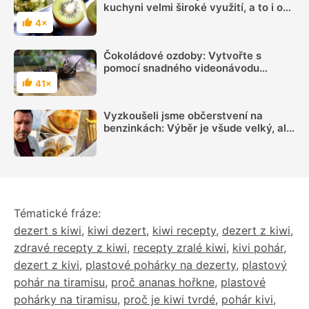
kuchyni velmi široké využití, a to i o
Vánocích
4×
Hodnocení
Čokoládové ozdoby: Vytvořte s
pomocí snadného videonávodu
jedinečné sladké dekorace
41×
Hodnocení
Vyzkoušeli jsme občerstvení na
benzinkách: Výběr je všude velký, ale
sázka na sekanou za 69 Kč se
rozhodně vyplatí
Tématické fráze:
dezert s kiwi
,
kiwi dezert
,
kiwi recepty
,
dezert z kiwi
,
zdravé recepty z kiwi
,
recepty zralé kiwi
,
kivi pohár
,
dezert z kivi
,
plastové pohárky na dezerty
,
plastový
pohár na tiramisu
,
proč ananas hořkne
,
plastové
pohárky na tiramisu
,
proč je kiwi tvrdé
,
pohár kivi
,