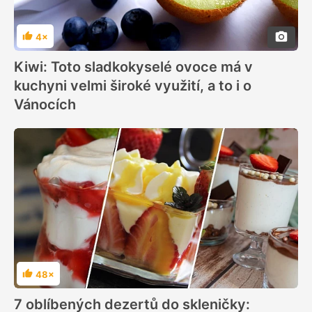
4×
Hodnocení
Kiwi: Toto sladkokyselé ovoce má v
kuchyni velmi široké využití, a to i o
Vánocích
48×
Hodnocení
7 oblíbených dezertů do skleničky: