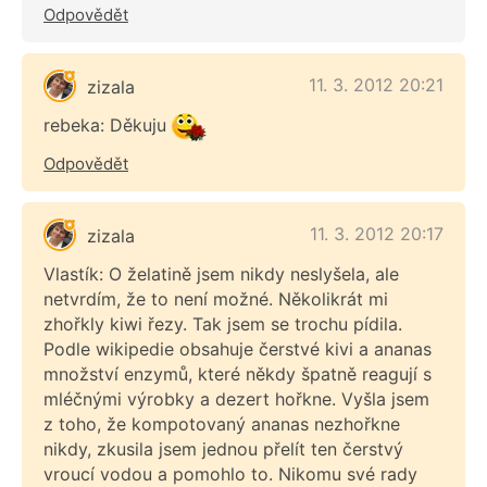
Odpovědět
11. 3. 2012 20:21
zizala
rebeka: Děkuju
Odpovědět
11. 3. 2012 20:17
zizala
Vlastík: O želatině jsem nikdy neslyšela, ale
netvrdím, že to není možné. Několikrát mi
zhořkly kiwi řezy. Tak jsem se trochu pídila.
Podle wikipedie obsahuje čerstvé kivi a ananas
množství enzymů, které někdy špatně reagují s
mléčnými výrobky a dezert hořkne. Vyšla jsem
z toho, že kompotovaný ananas nezhořkne
nikdy, zkusila jsem jednou přelít ten čerstvý
vroucí vodou a pomohlo to. Nikomu své rady