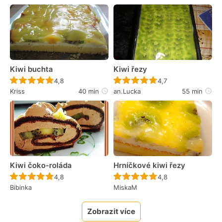
Kiwi buchta
Kiwi řezy
Recept ještě nebyl hodnocen
Recept ještě nebyl 
4,8
4,7
Kriss
40 min
an.Lucka
55 min
Kiwi čoko-roláda
Hrníčkové kiwi řezy
Recept ještě nebyl hodnocen
Recept ještě nebyl 
4,8
4,8
Bibinka
MiskaM
Zobrazit více