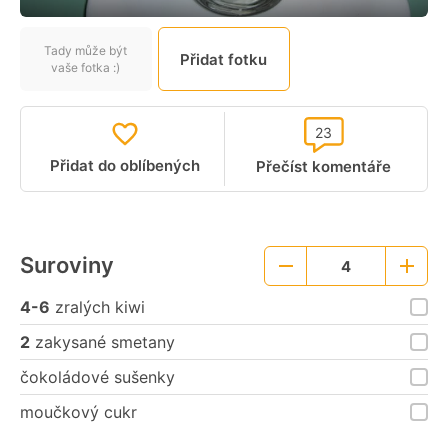
Tady může být
Přidat fotku
vaše fotka :)
23
Přidat do oblíbených
Přečíst komentáře
Suroviny
4
Menší
Větší
porce
porce
4-6
zralých kiwi
2
zakysané smetany
čokoládové sušenky
moučkový cukr