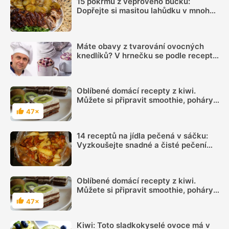
15 pokrmů z vepřového bůčku:
Dopřejte si masitou lahůdku v mnoha
podobách
Máte obavy z tvarování ovocných
knedlíků? V hrnečku se podle receptu
knedlíkového mistra vždy povedou
Oblíbené domácí recepty z kiwi.
Můžete si připravit smoothie, poháry,
zmrzliny, řezy, rolády i marmelády
47×
Hodnocení
14 receptů na jídla pečená v sáčku:
Vyzkoušejte snadné a čisté pečení
plné chuti
Oblíbené domácí recepty z kiwi.
Můžete si připravit smoothie, poháry,
zmrzliny, řezy, rolády i marmelády
47×
Hodnocení
Kiwi: Toto sladkokyselé ovoce má v