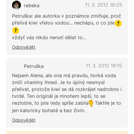
11. 3. 2012 19:25
rebeka
Petruška: ale autorka v poznámce zmiňuje, proč
přelívá kiwi vřelou vodou... nechápu, o co jde
vždyť vás nikdo nenutí dělat to...
Odpovědět
11. 3. 2012 19:15
Petruška
Nejsem Alena, ale ona má pravdu, horká voda
zničí vitamíny ihned. Je to úplný nesmysl
přelívat, protože kiwi se dá rozkrájet nadrobno i
tvrdé. Ten originál je mnohem lepší, to se
nezlobte, to jste tedy spíše zabila
Takhle je to
jen kaloricky bohaté a bez živin.
Odpovědět