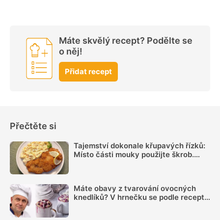
Máte skvělý recept? Podělte se
o něj!
Přidat recept
Přečtěte si
Tajemství dokonale křupavých řízků:
Místo části mouky použijte škrob.
Důležitý je ale poměr
Máte obavy z tvarování ovocných
knedlíků? V hrnečku se podle receptu
knedlíkového mistra vždy povedou