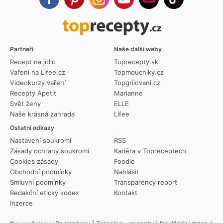
Partneři
Naše další weby
Recept na jídlo
Toprecepty.sk
Vaření na Lifee.cz
Topmoucniky.cz
Videokurzy vaření
Topgrilovani.cz
Recepty Apetit
Marianne
Svět ženy
ELLE
Naše krásná zahrada
Lifee
Ostatní odkazy
Nastavení soukromí
RSS
Zásady ochrany soukromí
Kariéra v Topreceptech
Cookies zásady
Foodie
Obchodní podmínky
Nahlásit
Smluvní podmínky
Transparency report
Redakční etický kodex
Kontakt
Inzerce