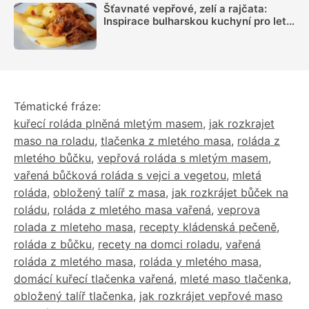
Šťavnaté vepřové, zelí a rajčata:
Inspirace bulharskou kuchyní pro letní
oběd z jednoho pekáčku
Tématické fráze:
kuřecí roláda plněná mletým masem
,
jak rozkrajet
maso na roladu
,
tlačenka z mletého masa
,
roláda z
mletého bůčku
,
vepřová roláda s mletým masem
,
vařená bůčková roláda s vejci a vegetou
,
mletá
roláda
,
obložený talíř z masa
,
jak rozkrájet bůček na
roládu
,
roláda z mletého masa vařená
,
veprova
rolada z mleteho masa
,
recepty kládenská pečeně
,
roláda z bůčku
,
recety na domci roladu
,
vařená
roláda z mletého masa
,
roláda y mletého masa
,
domácí kuřecí tlačenka vařená
,
mleté maso tlačenka
,
obložený talíř tlačenka
,
jak rozkrájet vepřové maso