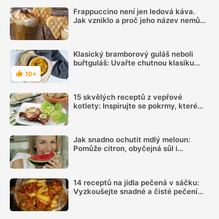
Frappuccino není jen ledová káva.
Jak vzniklo a proč jeho název nemůže
používat každá kavárna
Klasický bramborový guláš neboli
buřtguláš: Uvařte chutnou klasiku
trampských ohňů
10×
Hodnocení
15 skvělých receptů z vepřové
kotlety: Inspirujte se pokrmy, které
vás nezklamou
Jak snadno ochutit mdlý meloun:
Pomůže citron, obyčejná sůl i
kombinace několika dalších surovin
14 receptů na jídla pečená v sáčku:
Vyzkoušejte snadné a čisté pečení
plné chuti