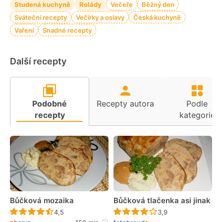
Studená kuchyně
Rolády
Večeře
Běžný den
Sváteční recepty
Večírky a oslavy
Česká kuchyně
Vaření
Snadné recepty
Další recepty
Podobné
Recepty autora
Podle
recepty
kategorie
Bůčková mozaika
Bůčková tlačenka asi jinak
Recept ještě nebyl hodnocen
Recept ještě nebyl 
4,5
3,9