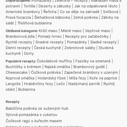
Pomazánky
|
Zelenina – recepty
|
Nakládání masa a
Doporučujeme:
potravin
|
Tortilla
|
Dezerty a zákusky
|
Jak na odpalované těsto
|
Americké brambory
|
Řeřicha
|
Co se děje na zahradě
|
Svíčková
|
Pravá focaccia
|
Šlehačková bábovka
|
Zelná polévka
|
Zálivky na
salát
|
Třešňová bublanina
Krůtí maso
|
Mleté maso
|
Vepřové maso
|
Oblíbené kategorie:
Bramborová jídla
|
Pomalý hrnec
|
Recepty pro začátečníky
|
Rychlé recepty
|
Snadné recepty
|
Pomazánky
|
Sladké recepty
|
Dietní recepty
|
Česká kuchyně
|
Zeleninové saláty
|
Studená
kuchyně
|
Dorty
Čokoládové muffiny
|
Fazolky na smetaně
|
Populární recepty:
Buchtičky s krémem
|
Rajská omáčka
|
Bramborový guláš
|
Cheesecake
|
Čočková polévka
|
Zapečené brambory s uzeným
|
Koprová omáčka
|
Holandský řízek
|
Míša řezy
|
Kuře na paprice
|
Langoše
|
Hraběnčiny řezy
|
Lečo
|
Nadýchaný perník
|
Rychlý
oběd
|
Bublanina
Recepty
Babiččina polévka ze sušených hub
Sýrová pomazánka s cuketou
Čočkové ragú s kuřecím masem