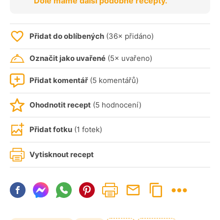
Dole máme další podobné recepty.
Přidat do oblíbených
(36× přidáno)
Označit jako uvařené
(5× uvařeno)
Přidat komentář
(5 komentářů)
Ohodnotit recept
(5 hodnocení)
Přidat fotku
(1 fotek)
Vytisknout recept