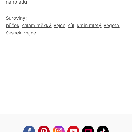
na roládu
Suroviny:
bůček
,
salám měkký
,
vejce
,
sůl
,
kmín mletý
,
vegeta
,
česnek
,
vejce