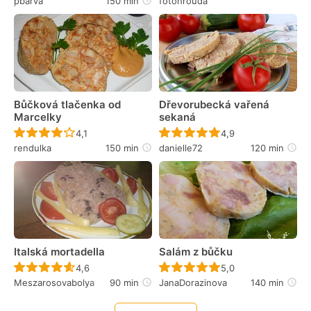
pbarva
150 min
fotohrouda
Bůčková tlačenka od
Dřevorubecká vařená
Marcelky
sekaná
Recept ještě nebyl hodnocen
Recept ještě nebyl 
4,1
4,9
rendulka
150 min
danielle72
120 min
Italská mortadella
Salám z bůčku
Recept ještě nebyl hodnocen
Recept ještě nebyl 
4,6
5,0
Meszarosovabolya
90 min
JanaDorazinova
140 min