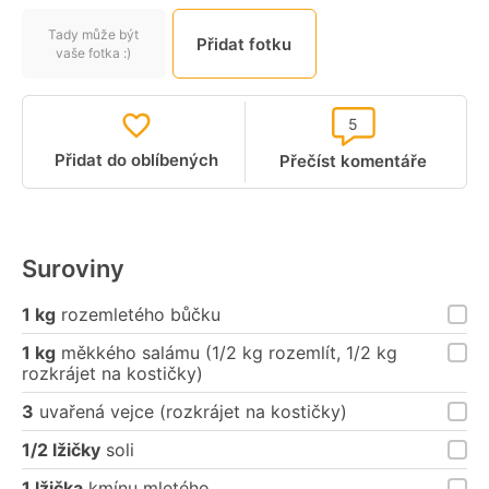
Tady může být
Přidat fotku
vaše fotka :)
5
Přidat do oblíbených
Přečíst komentáře
Suroviny
1 kg
rozemletého bůčku
1 kg
měkkého salámu (1/2 kg rozemlít, 1/2 kg
rozkrájet na kostičky)
3
uvařená vejce (rozkrájet na kostičky)
1/2 lžičky
soli
1 lžička
kmínu mletého