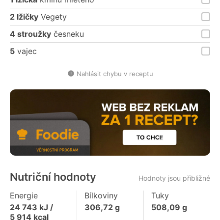
2 lžičky
Vegety
4 stroužky
česneku
5
vajec
Nahlásit chybu v receptu
Nutriční hodnoty
Hodnoty jsou přibližné
Energie
Bílkoviny
Tuky
24 743
kJ /
306,72
g
508,09
g
5 914
kcal