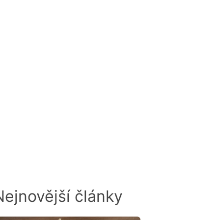
odnocen
Nejnovější články