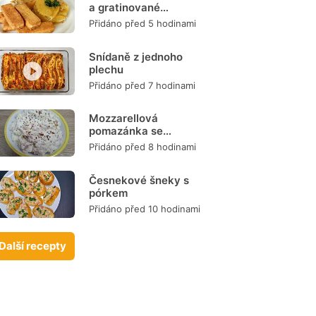
a gratinované
brambory
Přidáno před 5 hodinami
Snídaně z jednoho
plechu
Přidáno před 7 hodinami
Mozzarellová
pomazánka se
šunkou
Přidáno před 8 hodinami
Česnekové šneky s
pórkem
Přidáno před 10 hodinami
Další recepty