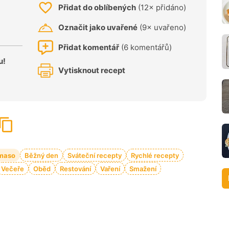
Přidat do oblíbených
(12× přidáno)
Označit jako uvařené
(9× uvařeno)
Přidat komentář
(6 komentářů)
u!
Vytisknout recept
 maso
Běžný den
Sváteční recepty
Rychlé recepty
Večeře
Oběd
Restování
Vaření
Smažení