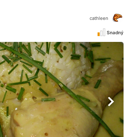
cathleen
Snadný