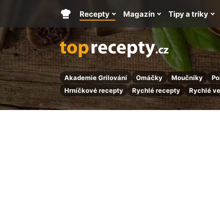
Recepty
Magazín
Tipy a triky
Hlavní
stránka
Akademie Grilování
Omáčky
Moučníky
Po
Hrníčkové recepty
Rychlé recepty
Rychlé v