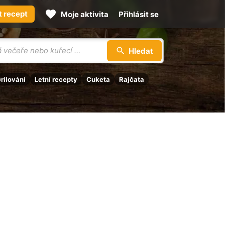
t recept
Moje aktivita
Přihlásit se
Hledat
rilování
Letní recepty
Cuketa
Rajčata