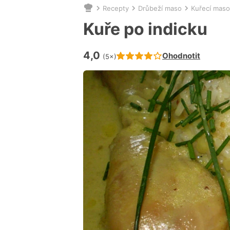
Recepty
Drůbeží maso
Kuřecí maso
Nacházíte
se
Kuře po indicku
zde:
4,0
Hodnocení receptu je
Ohodnotit
(5×)