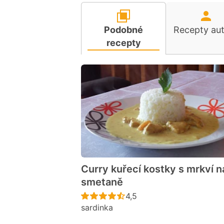
Podobné
Recepty au
recepty
Curry kuřecí kostky s mrkví n
smetaně
Recept ještě nebyl hodno
4,5
sardinka