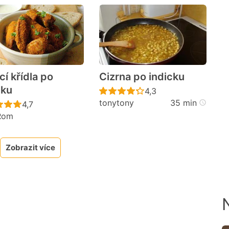
cí křídla po
Cizrna po indicku
cku
cen
Recept ještě nebyl h
4,3
tonytony
35 min
Recept ještě nebyl hodnocen
4,7
Rom
Zobrazit více