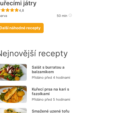
uřecími játry
Recept ještě nebyl hodnocen
4,8
arva
50 min
Další náhodné recepty
Nejnovější recepty
Salát s burratou a
balzamikem
Přidáno před 4 hodinami
Kuřecí prsa na kari s
fazolkami
Přidáno před 5 hodinami
Smažené uzené tofu