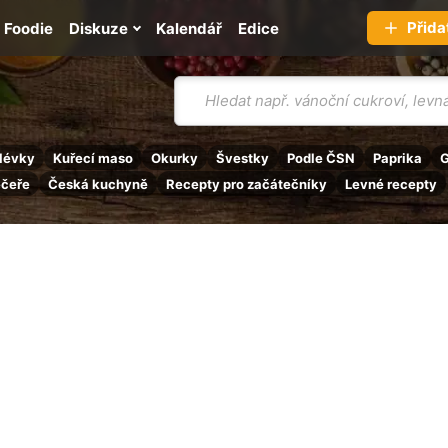
Přida
Foodie
Diskuze
Kalendář
Edice
Vyhledávání
lévky
Kuřecí maso
Okurky
Švestky
Podle ČSN
Paprika
G
ečeře
Česká kuchyně
Recepty pro začátečníky
Levné recepty