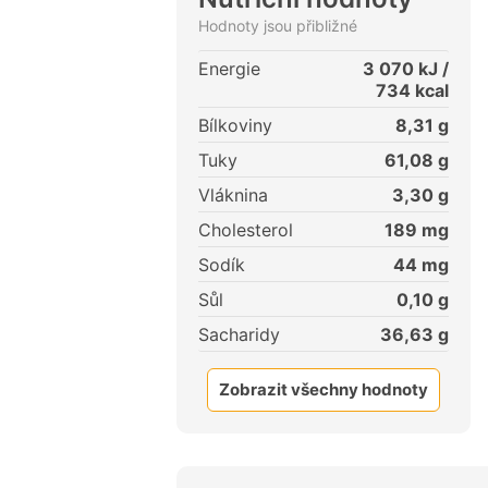
Hodnoty jsou přibližné
Energie
3 070
kJ /
734
kcal
Bílkoviny
8,31
g
Tuky
61,08
g
Vláknina
3,30
g
Cholesterol
189
mg
Sodík
44
mg
Sůl
0,10
g
Sacharidy
36,63
g
Zobrazit všechny hodnoty