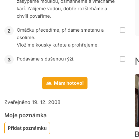
zasypeme moukou, osmahneme a vmícháme
karí. Zalijeme vodou, dobře rozšleháme a
chvíli povaříme.
Omáčku přecedíme, přidáme smetanu a
osolíme.
Vložíme kousky kuřete a prohřejeme.
Podáváme s dušenou rýží.
Mám hotovo!
Zveřejněno 19. 12. 2008
Moje poznámka
Přidat poznámku
B