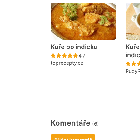
Kuře po indicku
Kuře
indi
Recept ještě nebyl hodno
4,7
toprecepty.cz
Ruby
Komentáře
(6)