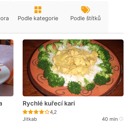
tora
Podle kategorie
Podle štítků
a
Rychlé kuřecí kari
Recept ještě nebyl hodnocen
4,2
Jitkab
40 min
cen