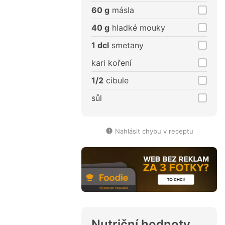
60 g
másla
40 g
hladké mouky
1 dcl
smetany
kari koření
1/2
cibule
sůl
Nahlásit chybu v receptu
Nutriční hodnoty