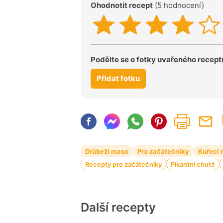
Ohodnotit recept
(5 hodnocení)
Podělte se o fotky uvařeného recept
Přidat fotku
Drůbeží maso
Pro začátečníky
Kuřecí
Recepty pro začátečníky
Pikantní chutě
Další recepty