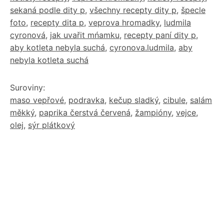
sekaná podle dity p
,
všechny recepty dity p
,
špecle
foto
,
recepty dita p
,
veprova hromadky
,
ludmila
cyronová
,
jak uvařit mńamku
,
recepty paní dity p
,
aby kotleta nebyla suchá
,
cyronova.ludmila
,
aby
nebyla kotleta suchá
Suroviny:
maso vepřové
,
podravka
,
kečup sladký
,
cibule
,
salám
měkký
,
paprika čerstvá červená
,
žampióny
,
vejce
,
olej
,
sýr plátkový