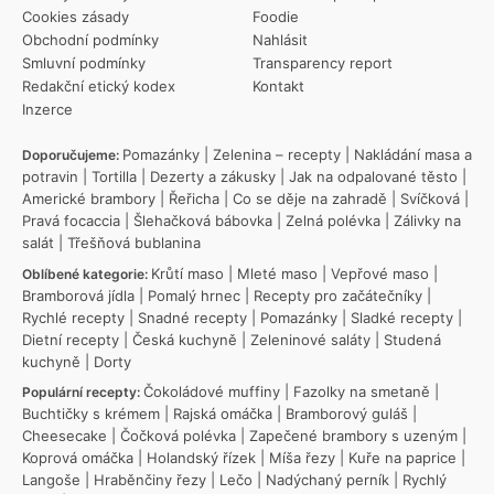
Cookies zásady
Foodie
Obchodní podmínky
Nahlásit
Smluvní podmínky
Transparency report
Redakční etický kodex
Kontakt
Inzerce
Pomazánky
|
Zelenina – recepty
|
Nakládání masa a
Doporučujeme:
potravin
|
Tortilla
|
Dezerty a zákusky
|
Jak na odpalované těsto
|
Americké brambory
|
Řeřicha
|
Co se děje na zahradě
|
Svíčková
|
Pravá focaccia
|
Šlehačková bábovka
|
Zelná polévka
|
Zálivky na
salát
|
Třešňová bublanina
Krůtí maso
|
Mleté maso
|
Vepřové maso
|
Oblíbené kategorie:
Bramborová jídla
|
Pomalý hrnec
|
Recepty pro začátečníky
|
Rychlé recepty
|
Snadné recepty
|
Pomazánky
|
Sladké recepty
|
Dietní recepty
|
Česká kuchyně
|
Zeleninové saláty
|
Studená
kuchyně
|
Dorty
Čokoládové muffiny
|
Fazolky na smetaně
|
Populární recepty:
Buchtičky s krémem
|
Rajská omáčka
|
Bramborový guláš
|
Cheesecake
|
Čočková polévka
|
Zapečené brambory s uzeným
|
Koprová omáčka
|
Holandský řízek
|
Míša řezy
|
Kuře na paprice
|
Langoše
|
Hraběnčiny řezy
|
Lečo
|
Nadýchaný perník
|
Rychlý