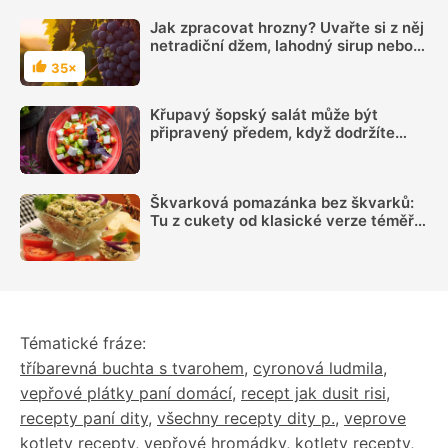
Jak zpracovat hrozny? Uvařte si z něj
netradiční džem, lahodný sirup nebo
připravte kandované hrozny
35×
Hodnocení
Křupavý šopský salát může být
připravený předem, když dodržíte
správný postup
Škvarková pomazánka bez škvarků:
Tu z cukety od klasické verze téměř
nerozeznáte
Tématické fráze:
tříbarevná buchta s tvarohem
,
cyronová ludmila
,
vepřové plátky paní domácí
,
recept jak dusit risi
,
recepty paní dity
,
všechny recepty dity p.
,
veprove
kotlety recepty
,
vepřové hromádky
,
kotlety recepty
,