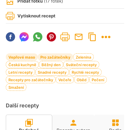
Přidat fotku
(17 fotek)
Vytisknout recept
Vepřové maso
Pro začátečníky
Zelenina
Česká kuchyně
Běžný den
Sváteční recepty
Letní recepty
Snadné recepty
Rychlé recepty
Recepty pro začátečníky
Večeře
Oběd
Pečení
Smažení
Další recepty