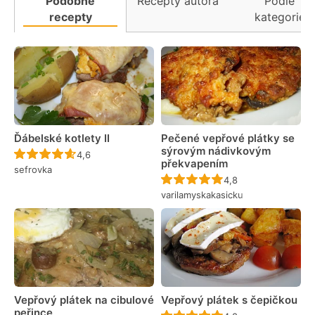
Podobné
Recepty autora
Podle
recepty
kategorie
Ďábelské kotlety II
Pečené vepřové plátky se
sýrovým nádivkovým
Recept ještě nebyl hodnocen
4,6
překvapením
sefrovka
Recept ještě nebyl 
4,8
varilamyskakasicku
Vepřový plátek na cibulové
Vepřový plátek s čepičkou
peřince