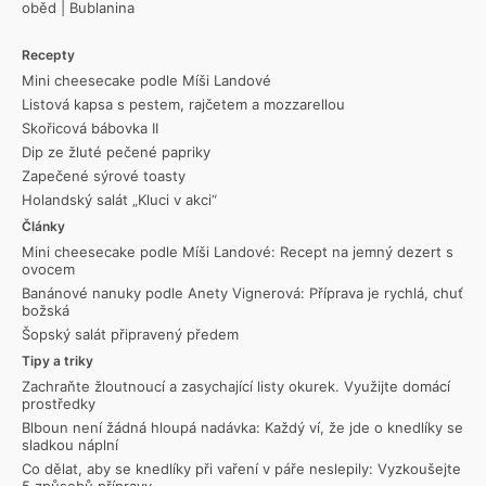
oběd
|
Bublanina
Recepty
Mini cheesecake podle Míši Landové
Listová kapsa s pestem, rajčetem a mozzarellou
Skořicová bábovka II
Dip ze žluté pečené papriky
Zapečené sýrové toasty
Holandský salát „Kluci v akci“
Články
Mini cheesecake podle Míši Landové: Recept na jemný dezert s
ovocem
Banánové nanuky podle Anety Vignerová: Příprava je rychlá, chuť
božská
Šopský salát připravený předem
Tipy a triky
Zachraňte žloutnoucí a zasychající listy okurek. Využijte domácí
prostředky
Blboun není žádná hloupá nadávka: Každý ví, že jde o knedlíky se
sladkou náplní
Co dělat, aby se knedlíky při vaření v páře neslepily: Vyzkoušejte
5 způsobů přípravy