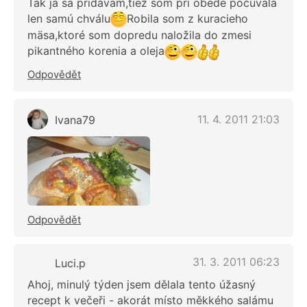
Tak ja sa pridávam,tiež som pri obede počúvala
len samú chválu
Robila som z kuracieho
mäsa,ktoré som dopredu naložila do zmesi
pikantného korenia a oleja
Odpovědět
11. 4. 2011 21:03
Ivana79
Odpovědět
31. 3. 2011 06:23
Luci.p
Ahoj, minulý týden jsem dělala tento úžasný
recept k večeři - akorát místo měkkého salámu