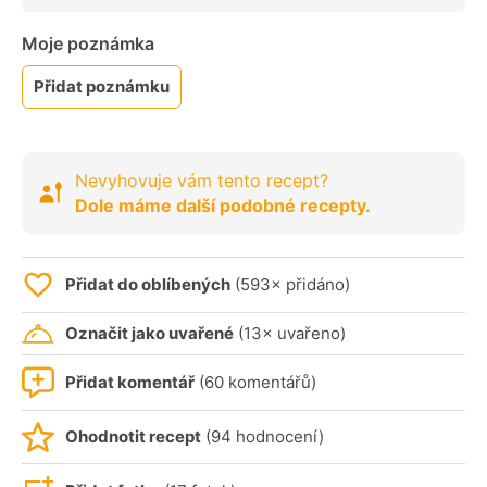
Moje poznámka
Přidat poznámku
Nevyhovuje vám tento recept?
Dole máme další podobné recepty.
Přidat do oblíbených
(593× přidáno)
Označit jako uvařené
(13× uvařeno)
Přidat komentář
(60 komentářů)
Ohodnotit recept
(94 hodnocení)