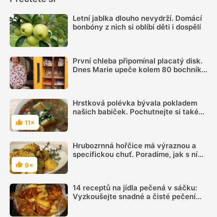
Letní jablka dlouho nevydrží. Domácí
bonbóny z nich si oblíbí děti i dospělí
První chleba připomínal placatý disk.
Dnes Marie upeče kolem 80 bochníků
týdně a prodává je ze samoobslužné
skříně
Hrstková polévka bývala pokladem
našich babiček. Pochutnejte si také
za málo peněz
11×
Hodnocení
Hrubozrnná hořčice má výraznou a
specifickou chuť. Poradíme, jak s ní
pracovat
9×
Hodnocení
14 receptů na jídla pečená v sáčku:
Vyzkoušejte snadné a čisté pečení
plné chuti