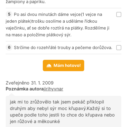
žampiony a papriku.
Po asi dvou minutách dáme vejce(1 vejce na
jeden plátek)trošku osolíme a uděláme řídkou
vaječinku, ať se dobře roztírá na plátky. Rozdělíme ji
na maso a položíme plátkový sýr.
Strčíme do rozehřáté trouby a pečeme dorůžova.
Mám hotovo!
Zveřejněno 31. 1. 2009
Poznámka autora
jirihyvnar
jak mi to zrůžovělo tak jsem pekáč přiklopil
druhým aby nebyl sýr moc křupavý.Každý si to
upeče podle toho jestli to chce do křupava nebo
jen růžové a měkounké