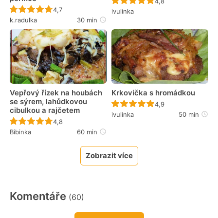
Recept ještě nebyl 
4,8
Recept ještě nebyl hodnocen
4,7
ivulinka
k.radulka
30 min
Vepřový řízek na houbách
Krkovička s hromádkou
se sýrem, lahůdkovou
Recept ještě nebyl 
4,9
cibulkou a rajčetem
ivulinka
50 min
Recept ještě nebyl hodnocen
4,8
Bibinka
60 min
Zobrazit více
Komentáře
(60)