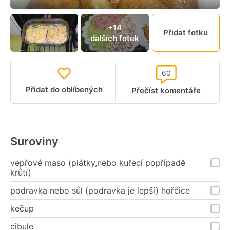
+14
Přidat fotku
dalších fotek
60
Přidat do oblíbených
Přečíst komentáře
Suroviny
vepřové maso (plátky,nebo kuřecí popřípadě
krůtí)
podravka nebo sůl (podravka je lepší) hořčice
kečup
cibule