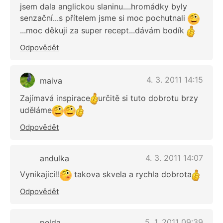
jsem dala anglickou slaninu....hromádky byly
senzační...s přítelem jsme si moc pochutnali
...moc děkuji za super recept...dávám bodík
Odpovědět
4. 3. 2011 14:15
maiva
Zajímavá inspirace
určitě si tuto dobrotu brzy
uděláme
Odpovědět
4. 3. 2011 14:07
andulka
Vynikajici!!
takova skvela a rychla dobrota
Odpovědět
5. 1. 2011 09:39
pelda