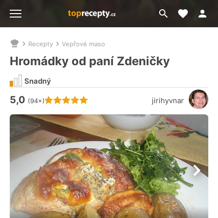
Moje akt
Přejít
Menu
na
vyhledávání
Recepty
Vepřové maso
Nacházíte
se
Hromádky od paní Zdeničky
zde:
Snadný
5,0
Hodnocení receptu je
jirihyvnar
(94×)