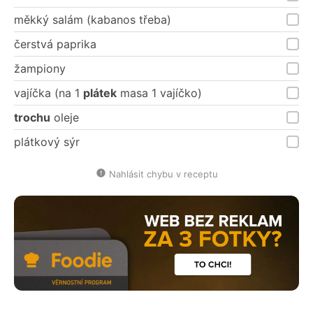
měkký salám (kabanos třeba)
čerstvá paprika
žampiony
vajíčka (na 1
plátek
masa 1 vajíčko)
trochu
oleje
plátkový sýr
Nahlásit chybu v receptu