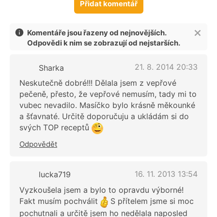
Přidat komentář
Komentáře jsou řazeny od nejnovějších.
Odpovědi k nim se zobrazují od nejstarších.
21. 8. 2014 20:33
Sharka
Neskutečně dobré!!! Dělala jsem z vepřové
pečeně, přesto, že vepřové nemusím, tady mi to
vubec nevadilo. Masíčko bylo krásně měkounké
a šťavnaté. Určitě doporučuju a ukládám si do
svých TOP receptů
Odpovědět
16. 11. 2013 13:54
lucka719
Vyzkoušela jsem a bylo to opravdu výborné!
Fakt musím pochválit
S přítelem jsme si moc
pochutnali a určitě jsem ho nedělala naposled