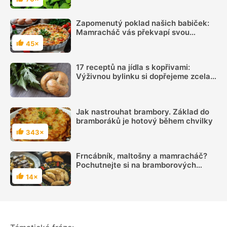
Hodnocení
Zapomenutý poklad našich babiček:
Mamracháč vás překvapí svou
úžasnou chutí
45×
Hodnocení
17 receptů na jídla s kopřivami:
Výživnou bylinku si dopřejeme zcela
zadarmo
Jak nastrouhat brambory. Základ do
bramboráků je hotový během chvilky
343×
Hodnocení
Frncábník, maltošny a mamracháč?
Pochutnejte si na bramborových
jídlech našich babiček
14×
Hodnocení