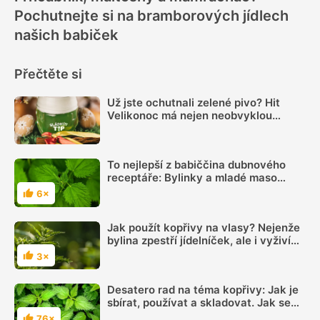
Pochutnejte si na bramborových jídlech
našich babiček
Přečtěte si
Už jste ochutnali zelené pivo? Hit
Velikonoc má nejen neobvyklou
barvu, ale často i specifickou chuť
To nejlepší z babiččina dubnového
receptáře: Bylinky a mladé maso
kuchyni vévodí
6×
Hodnocení
Jak použít kopřivy na vlasy? Nejenže
bylina zpestří jídelníček, ale i vyživí
vlasy
3×
Hodnocení
Desatero rad na téma kopřivy: Jak je
sbírat, používat a skladovat. Jak se
chránit před jejich žahavostí
76×