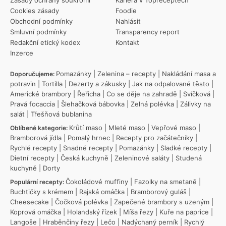
Zásady ochrany soukromí
Kariéra v Topreceptech
Cookies zásady
Foodie
Obchodní podmínky
Nahlásit
Smluvní podmínky
Transparency report
Redakční etický kodex
Kontakt
Inzerce
Pomazánky
|
Zelenina – recepty
|
Nakládání masa a
Doporučujeme:
potravin
|
Tortilla
|
Dezerty a zákusky
|
Jak na odpalované těsto
|
Americké brambory
|
Řeřicha
|
Co se děje na zahradě
|
Svíčková
|
Pravá focaccia
|
Šlehačková bábovka
|
Zelná polévka
|
Zálivky na
salát
|
Třešňová bublanina
Krůtí maso
|
Mleté maso
|
Vepřové maso
|
Oblíbené kategorie:
Bramborová jídla
|
Pomalý hrnec
|
Recepty pro začátečníky
|
Rychlé recepty
|
Snadné recepty
|
Pomazánky
|
Sladké recepty
|
Dietní recepty
|
Česká kuchyně
|
Zeleninové saláty
|
Studená
kuchyně
|
Dorty
Čokoládové muffiny
|
Fazolky na smetaně
|
Populární recepty:
Buchtičky s krémem
|
Rajská omáčka
|
Bramborový guláš
|
Cheesecake
|
Čočková polévka
|
Zapečené brambory s uzeným
|
Koprová omáčka
|
Holandský řízek
|
Míša řezy
|
Kuře na paprice
|
Langoše
|
Hraběnčiny řezy
|
Lečo
|
Nadýchaný perník
|
Rychlý