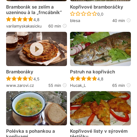
Bramborák se zelím a
Kopřivové bramboráčky
uzeninou à la „frncábník“
Recept ještě nebyl 
0,0
Recept ještě nebyl hodnocen
4,8
blesa
40 min
varilamyskakasicku
60 min
Bramboráky
Pstruh na kopřivách
Recept ještě nebyl hodnocen
Recept ještě nebyl 
4,5
4,8
www.zarovi.cz
55 min
Hucak_L
65 min
Polévka s pohankou a
Kopřivové listy v sýrovém
kopřivami
těstíčku