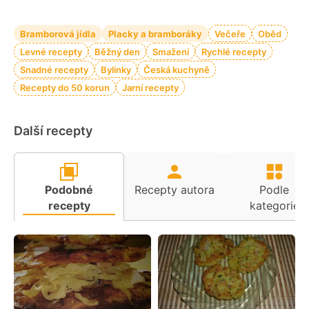
Bramborová jídla
Placky a bramboráky
Večeře
Oběd
Levné recepty
Běžný den
Smažení
Rychlé recepty
Snadné recepty
Bylinky
Česká kuchyně
Recepty do 50 korun
Jarní recepty
Další recepty
Podobné
Recepty autora
Podle
recepty
kategorie