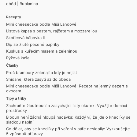
oběd
|
Bublanina
Recepty
Mini cheesecake podle Míši Landové
Listová kapsa s pestem, rajčetem a mozzarellou
Skořicová bábovka II
Dip ze žluté pečené papriky
Kuskus s kuřecím masem a zeleninou
Rýžová kaše
Články
Proč brambory zelenají a kdy je nejíst
Snídaně, která zasytí až do oběda
Mini cheesecake podle Míši Landové: Recept na jemný dezert s
ovocem
Tipy a triky
Zachraňte žloutnoucí a zasychající listy okurek. Využijte domácí
prostředky
Blboun není žádná hloupá nadávka: Každý ví, že jde o knedlíky se
sladkou náplní
Co dělat, aby se knedlíky při vaření v páře neslepily: Vyzkoušejte
5 způsobů přípravy