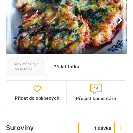
Tady může být
Přidat fotku
vaše fotka :)
14
Přidat do oblíbených
Přečíst komentáře
Suroviny
1
dávka
Menší
Větší