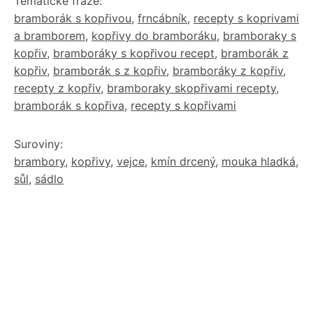
Tématické fráze:
bramborák s kopřivou
,
frncábník
,
recepty s koprivami
a bramborem
,
kopřivy do bramboráku
,
bramboraky s
kopřiv
,
bramboráky s kopřivou recept
,
bramborák z
kopřiv
,
bramborák s z kopřiv
,
bramboráky z kopřiv
,
recepty z kopřiv
,
bramboraky skopřivami recepty
,
bramborák s kopřiva
,
recepty s kopřivami
Suroviny:
brambory
,
kopřivy
,
vejce
,
kmín drcený
,
mouka hladká
,
sůl
,
sádlo