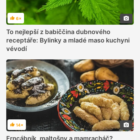
6×
Hodnocení
To nejlepší z babiččina dubnového
receptáře: Bylinky a mladé maso kuchyni
vévodí
14×
Hodnocení
Frncábník, maltošny a mamracháč?