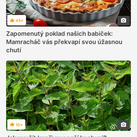
45×
Hodnocení
Zapomenutý poklad našich babiček:
Mamracháč vás překvapí svou úžasnou
chutí
10×
Hodnocení