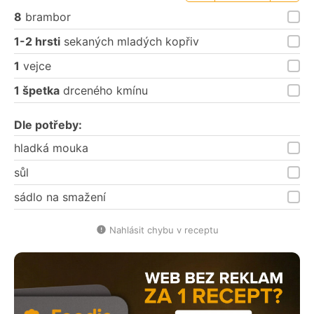
porce
porce
8
brambor
1-2 hrsti
sekaných mladých kopřiv
1
vejce
1 špetka
drceného kmínu
Dle potřeby:
hladká mouka
sůl
sádlo na smažení
Nahlásit chybu v receptu