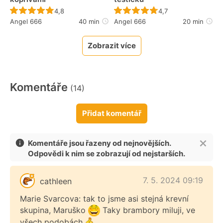
Recept ještě nebyl hodnocen
Recept ještě nebyl 
4,8
4,7
Angel 666
40 min
Angel 666
20 min
Zobrazit více
Komentáře
(14)
Přidat komentář
Komentáře jsou řazeny od nejnovějších.
Odpovědi k nim se zobrazují od nejstarších.
7. 5. 2024 09:19
cathleen
Marie Svarcova: tak to jsme asi stejná krevní
skupina, Maruško
Taky brambory miluji, ve
všech podobách