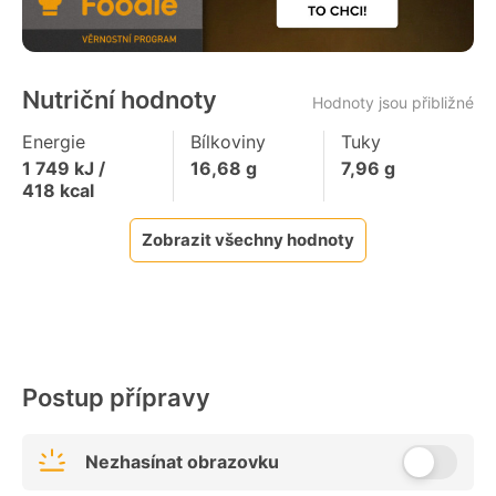
Nutriční hodnoty
Hodnoty jsou přibližné
Energie
Bílkoviny
Tuky
1 749
kJ /
16,68
g
7,96
g
418
kcal
Zobrazit všechny hodnoty
Postup přípravy
Nezhasínat obrazovku