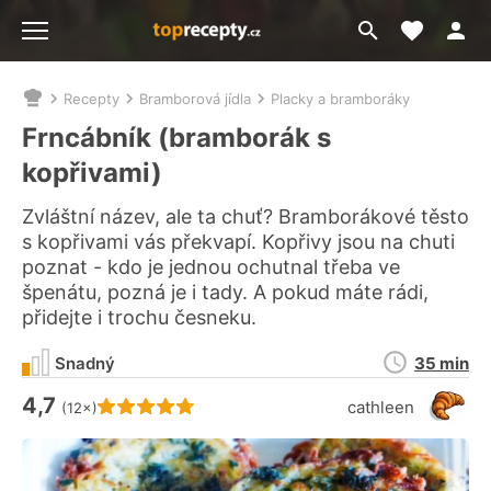
Moje akt
Přejít
Menu
na
vyhledávání
Recepty
Bramborová jídla
Placky a bramboráky
Nacházíte
se
Frncábník (bramborák s
zde:
kopřivami)
Zvláštní název, ale ta chuť? Bramborákové těsto
s kopřivami vás překvapí. Kopřivy jsou na chuti
poznat - kdo je jednou ochutnal třeba ve
špenátu, pozná je i tady. A pokud máte rádi,
přidejte i trochu česneku.
Doba
Snadný
35 min
přípravy
4,7
Hodnocení receptu je
cathleen
(12×)