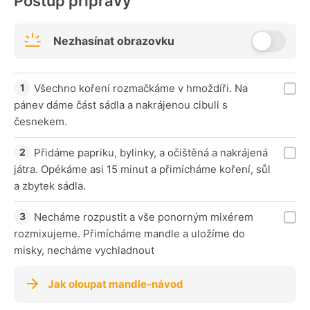
Postup přípravy
Nezhasínat obrazovku
Všechno koření rozmačkáme v hmoždíři. Na
pánev dáme část sádla a nakrájenou cibuli s
česnekem.
Přidáme papriku, bylinky, a očištěná a nakrájená
játra. Opékáme asi 15 minut a přimícháme koření, sůl
a zbytek sádla.
Necháme rozpustit a vše ponorným mixérem
rozmixujeme. Přimícháme mandle a uložíme do
misky, necháme vychladnout
Jak oloupat mandle-návod