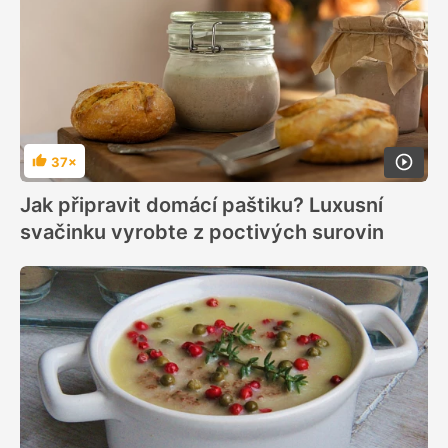
37×
Hodnocení
Jak připravit domácí paštiku? Luxusní
svačinku vyrobte z poctivých surovin