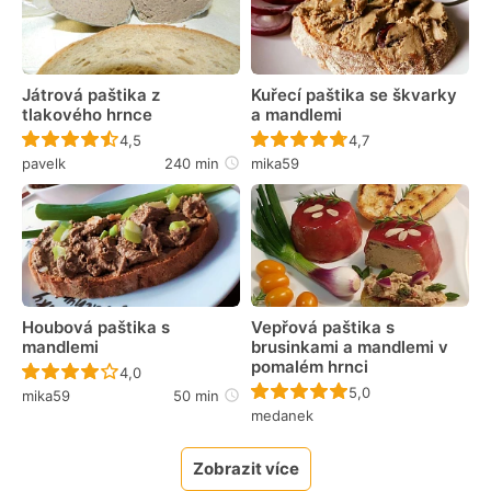
Játrová paštika z
Kuřecí paštika se škvarky
tlakového hrnce
a mandlemi
Recept ještě nebyl hodnocen
Recept ještě nebyl 
4,5
4,7
pavelk
240 min
mika59
Houbová paštika s
Vepřová paštika s
mandlemi
brusinkami a mandlemi v
pomalém hrnci
Recept ještě nebyl hodnocen
4,0
Recept ještě nebyl 
5,0
mika59
50 min
medanek
Zobrazit více