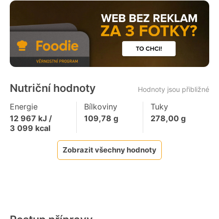
Nutriční hodnoty
Hodnoty jsou přibližné
Energie
Bílkoviny
Tuky
12 967
kJ /
109,78
g
278,00
g
3 099
kcal
Zobrazit všechny hodnoty