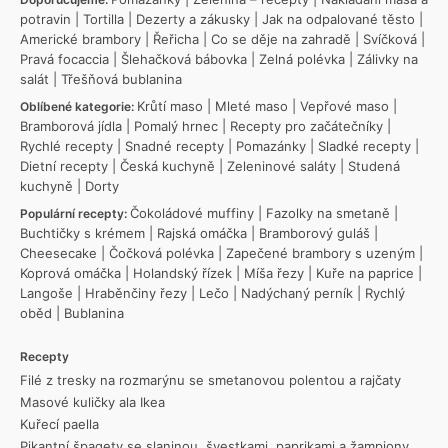
potravin
|
Tortilla
|
Dezerty a zákusky
|
Jak na odpalované těsto
|
Americké brambory
|
Řeřicha
|
Co se děje na zahradě
|
Svíčková
|
Pravá focaccia
|
Šlehačková bábovka
|
Zelná polévka
|
Zálivky na
salát
|
Třešňová bublanina
Krůtí maso
|
Mleté maso
|
Vepřové maso
|
Oblíbené kategorie:
Bramborová jídla
|
Pomalý hrnec
|
Recepty pro začátečníky
|
Rychlé recepty
|
Snadné recepty
|
Pomazánky
|
Sladké recepty
|
Dietní recepty
|
Česká kuchyně
|
Zeleninové saláty
|
Studená
kuchyně
|
Dorty
Čokoládové muffiny
|
Fazolky na smetaně
|
Populární recepty:
Buchtičky s krémem
|
Rajská omáčka
|
Bramborový guláš
|
Cheesecake
|
Čočková polévka
|
Zapečené brambory s uzeným
|
Koprová omáčka
|
Holandský řízek
|
Míša řezy
|
Kuře na paprice
|
Langoše
|
Hraběnčiny řezy
|
Lečo
|
Nadýchaný perník
|
Rychlý
oběd
|
Bublanina
Recepty
Filé z tresky na rozmarýnu se smetanovou polentou a rajčaty
Masové kuličky ala Ikea
Kuřecí paella
Pikantní špagety se slaninou, švestkami, paprikami a žampiony