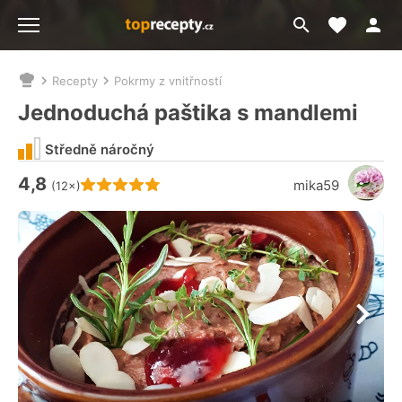
Moje akt
Přejít
Menu
na
vyhledávání
Recepty
Pokrmy z vnitřností
Nacházíte
se
Jednoduchá paštika s mandlemi
zde:
Středně náročný
4,8
Hodnocení receptu je
mika59
(12×)