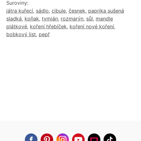
Suroviny:
játra kuřecí
,
sádlo
,
cibule
,
česnek
,
paprika sušená
sladká
,
koňak
,
tymián
,
rozmarýn
,
sůl
,
mandle
plátkové
,
koření hřebíček
,
koření nové koření
,
bobkový list
,
pepř