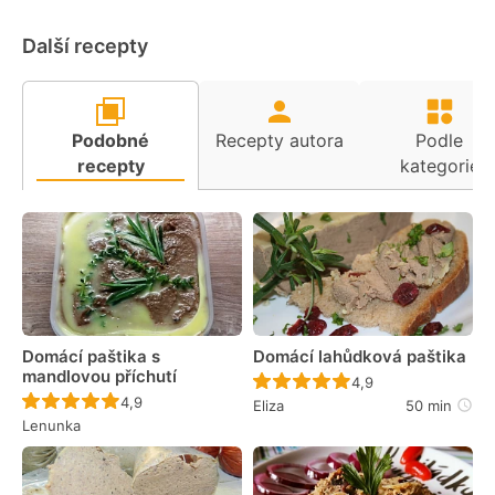
Další recepty
Podobné
Recepty autora
Podle
recepty
kategorie
Domácí paštika s
Domácí lahůdková paštika
mandlovou příchutí
Recept ještě nebyl 
4,9
Recept ještě nebyl hodnocen
4,9
Eliza
50 min
Lenunka