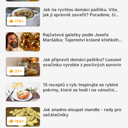
Jak na rychlou domácí paštiku. Víte,
jak ji správně zavařit? Poradíme, čím
ji okořenit a dochutit
179×
Hodnocení
Rajčatové galetky podle Josefa
Maršálka: Tajemství krásně křehkého
těsta tkví v trochu nečekané přísadě
Jak připravit domácí paštiku? Luxusní
svačinku vyrobte z poctivých surovin
37×
Hodnocení
15 receptů z ryb: Inspirujte se rybími
pokrmy, které se hodí i na vánoční
hostinu
Jak snadno oloupat mandle - rady pro
začátečníky
184×
Hodnocení