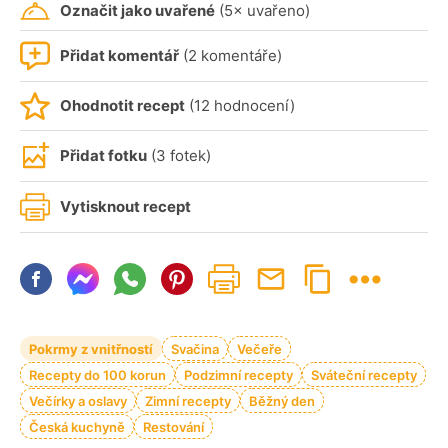
Označit jako uvařené
(5× uvařeno)
Přidat komentář
(2 komentáře)
Ohodnotit recept
(12 hodnocení)
Přidat fotku
(3 fotek)
Vytisknout recept
Pokrmy z vnitřností
Svačina
Večeře
Recepty do 100 korun
Podzimní recepty
Sváteční recepty
Večírky a oslavy
Zimní recepty
Běžný den
Česká kuchyně
Restování