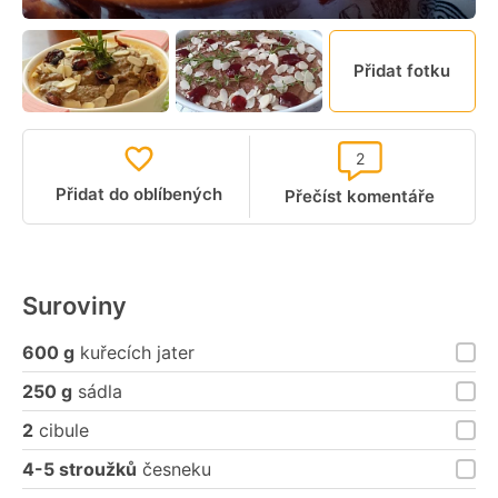
Přidat fotku
2
Přidat do oblíbených
Přečíst komentáře
Suroviny
600 g
kuřecích jater
250 g
sádla
2
cibule
4-5 stroužků
česneku