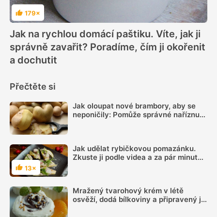
179×
Hodnocení
Jak na rychlou domácí paštiku. Víte, jak ji
správně zavařit? Poradíme, čím ji okořenit
a dochutit
Přečtěte si
Jak oloupat nové brambory, aby se
neponičily: Pomůže správné naříznutí
i obyčejná sůl
Jak udělat rybičkovou pomazánku.
Zkuste ji podle videa a za pár minut
máte hotovo
13×
Hodnocení
Mražený tvarohový krém v létě
osvěží, dodá bílkoviny a připravený je
během chvilky