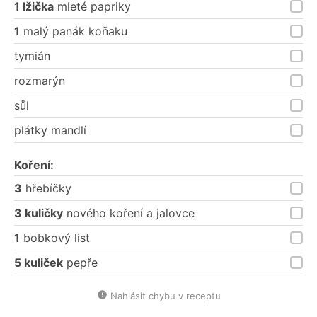
1 lžička
mleté papriky
1
malý panák koňaku
tymián
rozmarýn
sůl
plátky mandlí
Koření:
3
hřebíčky
3 kuličky
nového koření a jalovce
1
bobkový list
5 kuliček
pepře
Nahlásit chybu v receptu