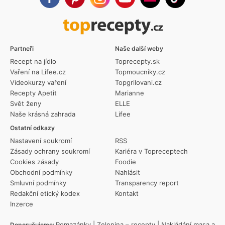
Partneři
Naše další weby
Recept na jídlo
Toprecepty.sk
Vaření na Lifee.cz
Topmoucniky.cz
Videokurzy vaření
Topgrilovani.cz
Recepty Apetit
Marianne
Svět ženy
ELLE
Naše krásná zahrada
Lifee
Ostatní odkazy
Nastavení soukromí
RSS
Zásady ochrany soukromí
Kariéra v Topreceptech
Cookies zásady
Foodie
Obchodní podmínky
Nahlásit
Smluvní podmínky
Transparency report
Redakční etický kodex
Kontakt
Inzerce
Pomazánky
|
Zelenina – recepty
|
Nakládání masa a
Doporučujeme: