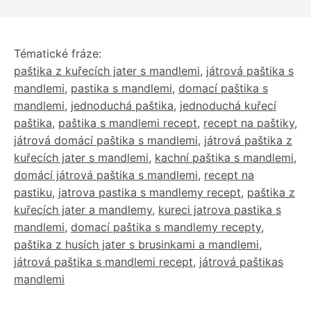
Tématické fráze:
paštika z kuřecích jater s mandlemi
,
játrová paštika s
mandlemi
,
pastika s mandlemi
,
domací paštika s
mandlemi
,
jednoduchá paštika
,
jednoduchá kuřecí
paštika
,
paštika s mandlemi recept
,
recept na paštiky
,
játrová domácí paštika s mandlemi
,
játrová paštika z
kuřecích jater s mandlemi
,
kachní paštika s mandlemi
,
domácí játrová paštika s mandlemi
,
recept na
pastiku
,
jatrova pastika s mandlemy recept
,
paštika z
kuřecích jater a mandlemy
,
kureci jatrova pastika s
mandlemi
,
domací paštika s mandlemy recepty
,
paštika z husích jater s brusinkami a mandlemi
,
játrová paštika s mandlemi recept
,
játrová paštikas
mandlemi