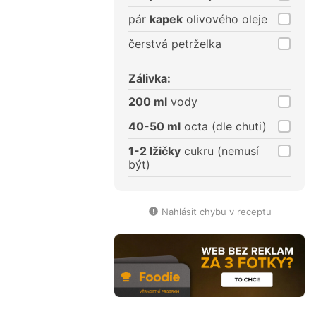
pár
kapek
olivového oleje
čerstvá petrželka
Zálivka:
200 ml
vody
40-50 ml
octa (dle chuti)
1-2 lžičky
cukru (nemusí
být)
Nahlásit chybu v receptu