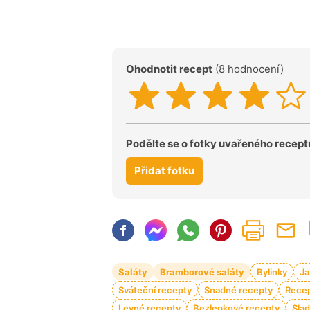
Ohodnotit recept
(8 hodnocení)
Podělte se o fotky uvařeného recept
Přidat fotku
Saláty
Bramborové saláty
Bylinky
Ja
Sváteční recepty
Snadné recepty
Recep
Levné recepty
Bezlepkové recepty
Sla