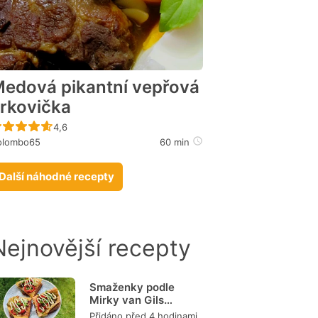
edová pikantní vepřová
rkovička
Recept ještě nebyl hodnocen
4,6
olombo65
60 min
Další náhodné recepty
Nejnovější recepty
Smaženky podle
Mirky van Gils
Slavíkové
Přidáno před 4 hodinami