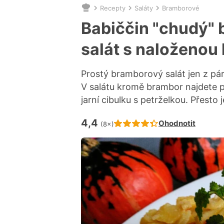
Recepty
Saláty
Bramborové
Nacházíte
se
Babiččin "chudý"
zde:
salát s naloženou 
Prostý bramborový salát jen z pár
V salátu kromě brambor najdete p
jarní cibulku s petrželkou. Přesto
4,4
Hodnocení receptu je
Ohodnotit
(8×)