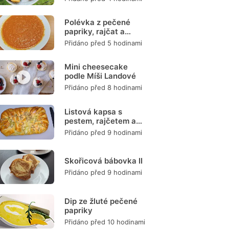
Polévka z pečené
papriky, rajčat a
mrkve
Přidáno před 5 hodinami
Mini cheesecake
podle Míši Landové
Přidáno před 8 hodinami
Listová kapsa s
pestem, rajčetem a
mozzarellou
Přidáno před 9 hodinami
Skořicová bábovka II
Přidáno před 9 hodinami
Dip ze žluté pečené
papriky
Přidáno před 10 hodinami