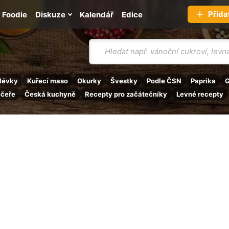
Přida
Foodie
Diskuze
Kalendář
Edice
Vyhledávání
lévky
Kuřecí maso
Okurky
Švestky
Podle ČSN
Paprika
G
ečeře
Česká kuchyně
Recepty pro začátečníky
Levné recepty