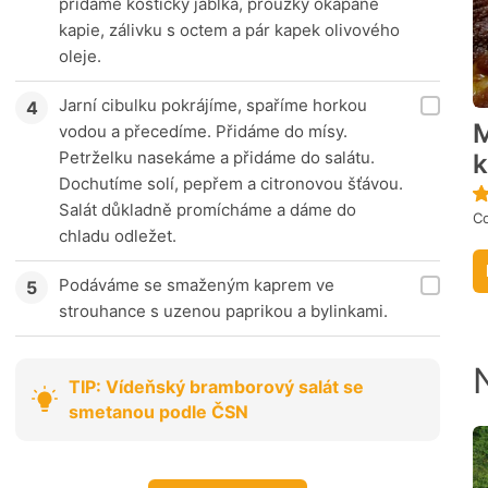
přidáme kostičky jablka, proužky okapané
kapie, zálivku s octem a pár kapek olivového
oleje.
Jarní cibulku pokrájíme, spaříme horkou
M
vodou a přecedíme. Přidáme do mísy.
Petrželku nasekáme a přidáme do salátu.
k
Dochutíme solí, pepřem a citronovou šťávou.
Salát důkladně promícháme a dáme do
C
chladu odležet.
Podáváme se smaženým kaprem ve
strouhance s uzenou paprikou a bylinkami.
TIP: Vídeňský bramborový salát se
smetanou podle ČSN