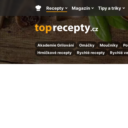
Recepty
Magazín
Tipy a triky
Hlavní
stránka
Akademie Grilování
Omáčky
Moučníky
Po
Hrníčkové recepty
Rychlé recepty
Rychlé v