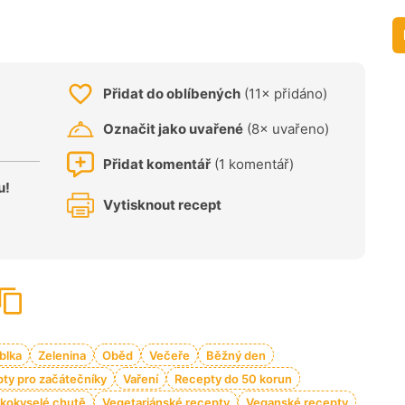
Přidat do oblíbených
(11× přidáno)
Označit jako uvařené
(8× uvařeno)
Přidat komentář
(1 komentář)
u!
Vytisknout recept
blka
Zelenina
Oběd
Večeře
Běžný den
ty pro začátečníky
Vaření
Recepty do 50 korun
dkokyselé chutě
Vegetariánské recepty
Veganské recepty