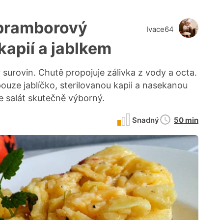
 bramborový
Ivace64
kapií a jablkem
 surovin. Chutě propojuje zálivka z vody a octa.
ouze jablíčko, sterilovanou kapii a nasekanou
 je salát skutečně výborný.
Doba
Snadný
50 min
přípravy