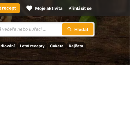
t recept
Moje aktivita
Přihlásit se
Hledat
rilování
Letní recepty
Cuketa
Rajčata