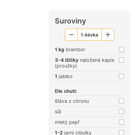
Suroviny
1
dávka
Menší
Větší
porce
porce
1 kg
brambor
3-4 lžičky
naložené kapie
(proužky)
1
jablko
Dle chuti:
šťáva z citronu
sůl
mletý pepř
1-2
jarní cibulky