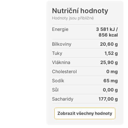
Nutriční hodnoty
Hodnoty jsou přibližné
Energie
3 581
kJ /
856
kcal
Bílkoviny
20,60
g
Tuky
1,52
g
Vláknina
25,90
g
Cholesterol
0
mg
Sodík
65
mg
Sůl
0,00
g
Sacharidy
177,00
g
Zobrazit všechny hodnoty