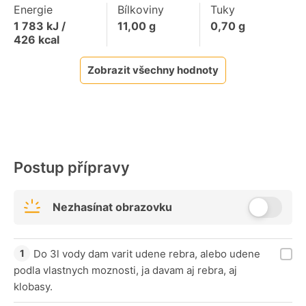
Energie
Bílkoviny
Tuky
1 783
kJ /
11,00
g
0,70
g
426
kcal
Zobrazit všechny hodnoty
Postup přípravy
Nezhasínat obrazovku
Do 3l vody dam varit udene rebra, alebo udene
podla vlastnych moznosti, ja davam aj rebra, aj
klobasy.