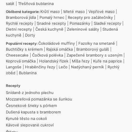
salát
|
Třešňová bublanina
Krůtí maso
|
Mleté maso
|
Vepřové maso
|
Oblíbené kategorie:
Bramborová jídla
|
Pomalý hrnec
|
Recepty pro začátečníky
|
Rychlé recepty
|
Snadné recepty
|
Pomazánky
|
Sladké recepty
|
Dietní recepty
|
Česká kuchyně
|
Zeleninové saláty
|
Studená
kuchyně
|
Dorty
Čokoládové muffiny
|
Fazolky na smetaně
|
Populární recepty:
Buchtičky s krémem
|
Rajská omáčka
|
Bramborový guláš
|
Cheesecake
|
Čočková polévka
|
Zapečené brambory s uzeným
|
Koprová omáčka
|
Holandský řízek
|
Míša řezy
|
Kuře na paprice
|
Langoše
|
Hraběnčiny řezy
|
Lečo
|
Nadýchaný perník
|
Rychlý
oběd
|
Bublanina
Recepty
Snídaně z jednoho plechu
Mozzarellová pomazánka se šunkou
Česnekové šneky s pórkem
Dušená kapusta s bramborem
Kynuté těsto na cokoli
Kávové slepované cukroví