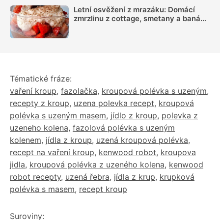
Letní osvěžení z mrazáku: Domácí
zmrzlinu z cottage, smetany a banánu
si zamiluje celá rodina
Tématické fráze:
vaření kroup
,
fazolačka
,
kroupová polévka s uzeným
,
recepty z kroup
,
uzena polevka recept
,
kroupová
polévka s uzeným masem
,
jídlo z kroup
,
polevka z
uzeneho kolena
,
fazolová polévka s uzeným
kolenem
,
jídla z kroup
,
uzená kroupová polévka
,
recept na vaření kroup
,
kenwood robot
,
kroupova
jidla
,
kroupová polévka z uzeného kolena
,
kenwood
robot recepty
,
uzená řebra
,
jídla z krup
,
krupková
polévka s masem
,
recept kroup
Suroviny: