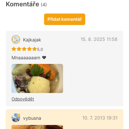
Komentáře
(4)
Přidat komentář
15. 8. 2025 11:58
Kajkajak
Recept ještě nebyl hodnocen
5,0
Mnaaaaaaam ♥️
Odpovědět
10. 7. 2013 19:31
vybusna