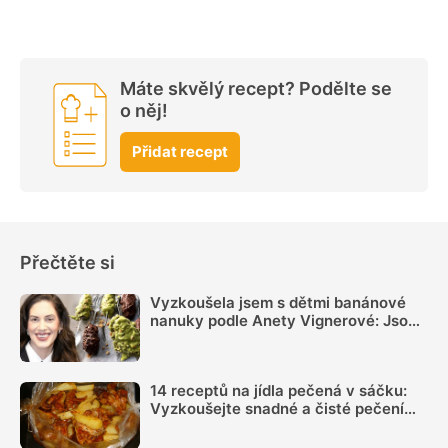
Máte skvělý recept? Podělte se
o něj!
Přidat recept
Přečtěte si
Vyzkoušela jsem s dětmi banánové
nanuky podle Anety Vignerové: Jsou
tak dobré, že do konce léta jiné dělat
nebudete
14 receptů na jídla pečená v sáčku:
Vyzkoušejte snadné a čisté pečení
plné chuti