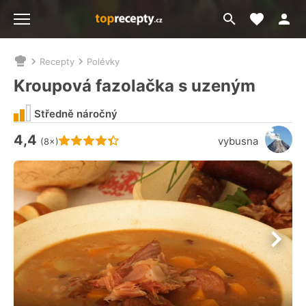
Moje akt
Přejít
Menu
na
vyhledávání
Recepty
Polévky
Nacházíte
se
Kroupová fazolačka s uzeným
zde:
Středně náročný
4,4
Hodnocení receptu je
vybusna
(8×)