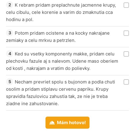
K rebram pridam preplachnute jacmenne krupy,
celu cibulu, cele korenie a varim do zmaknutia cca
hodinu a pol.
Potom pridam ocistene a na kocky nakrajane
zemiaky a celu mrkvu a petrzlen.
Ked su vsetky komponenty makke, pridam celu
plechovku fazule aj s nalevom. Udene maso oberiem
od kosti , nakrajam a vratim do polievky.
Necham prevriet spolu s bujonom a podla chuti
osolim a pridam stiplavu cervenu papriku. Krupy
spravidla fazulovicu zahustia tak, ze nie je treba
ziadne ine zahustovanie.
Mám hotovo!