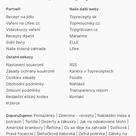
Partneři
Naše další weby
Recept na jídlo
Toprecepty.sk
Vaření na Lifee.cz
Topmoucniky.cz
Videokurzy vaření
Topgrilovani.cz
Recepty Apetit
Marianne
Svět ženy
ELLE
Naše krásná zahrada
Lifee
Ostatní odkazy
Nastavení soukromí
RSS
Zásady ochrany soukromí
Kariéra v Topreceptech
Cookies zásady
Foodie
Obchodní podmínky
Nahlásit
Smluvní podmínky
Transparency report
Redakční etický kodex
Kontakt
Inzerce
Pomazánky
|
Zelenina – recepty
|
Nakládání masa a
Doporučujeme:
potravin
|
Tortilla
|
Dezerty a zákusky
|
Jak na odpalované těsto
|
Americké brambory
|
Řeřicha
|
Co se děje na zahradě
|
Svíčková
|
Pravá focaccia
|
Šlehačková bábovka
|
Zelná polévka
|
Zálivky na