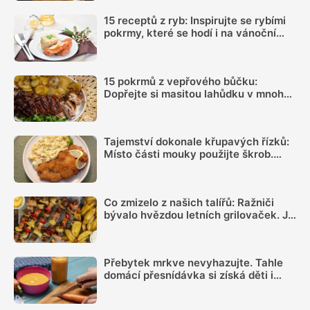
15 receptů z ryb: Inspirujte se rybími
pokrmy, které se hodí i na vánoční
hostinu
15 pokrmů z vepřového bůčku:
Dopřejte si masitou lahůdku v mnoha
podobách
Tajemství dokonale křupavých řízků:
Místo části mouky použijte škrob.
Důležitý je ale poměr
Co zmizelo z našich talířů: Ražniči
bývalo hvězdou letních grilovaček. Je
čas si ho opět připomenout
Přebytek mrkve nevyhazujte. Tahle
domácí přesnídávka si získá děti i
dospělé