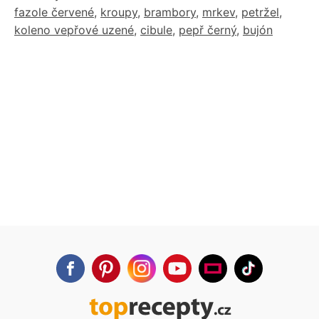
fazole červené
,
kroupy
,
brambory
,
mrkev
,
petržel
,
koleno vepřové uzené
,
cibule
,
pepř černý
,
bujón