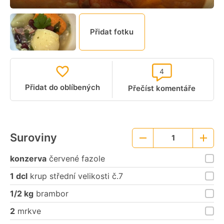
Přidat fotku
4
Přidat do oblíbených
Přečíst komentáře
Suroviny
1
Menší
Větší
porce
porce
konzerva
červené fazole
1 dcl
krup střední velikosti č.7
1/2 kg
brambor
2
mrkve