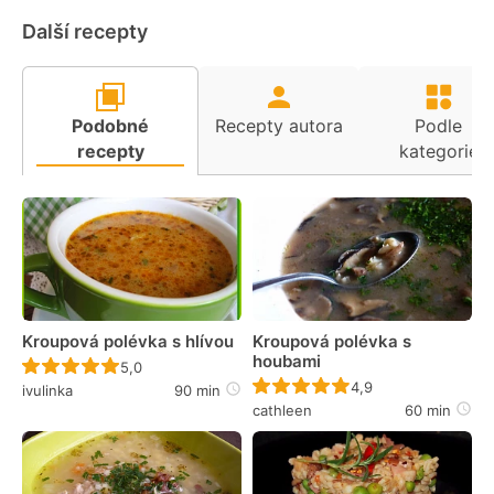
Další recepty
Podobné
Recepty autora
Podle
recepty
kategorie
Kroupová polévka s hlívou
Kroupová polévka s
houbami
Recept ještě nebyl hodnocen
5,0
Recept ještě nebyl 
4,9
ivulinka
90 min
cathleen
60 min