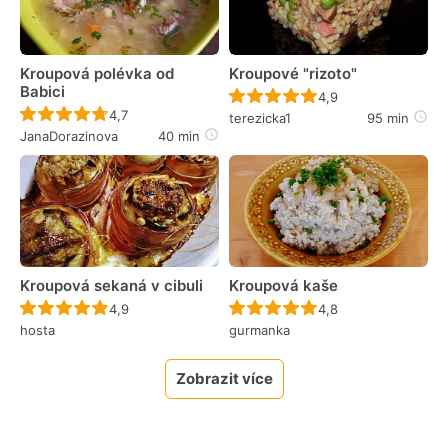
Kroupová polévka od
Kroupové "rizoto"
Babici
Recept ještě nebyl 
4,9
Recept ještě nebyl hodnocen
4,7
terezicka1
95 min
JanaDorazinova
40 min
Kroupová sekaná v cibuli
Kroupová kaše
Recept ještě nebyl hodnocen
Recept ještě nebyl 
4,9
4,8
hosta
gurmanka
Zobrazit více