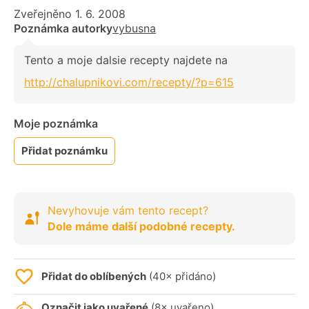
Zveřejněno 1. 6. 2008
Poznámka autorky
vybusna
Tento a moje dalsie recepty najdete na
http://chalupnikovi.com/recepty/?p=615
Moje poznámka
Přidat poznámku
Nevyhovuje vám tento recept?
Dole máme další podobné recepty.
Přidat do oblíbených
(40× přidáno)
Označit jako uvařené
(8× uvařeno)