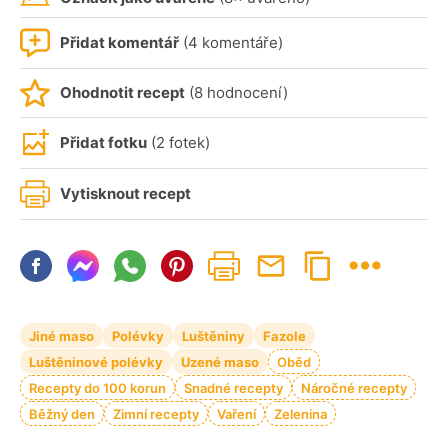
Přidat komentář
(4 komentáře)
Ohodnotit recept
(8 hodnocení)
Přidat fotku
(2 fotek)
Vytisknout recept
Jiné maso
Polévky
Luštěniny
Fazole
Luštěninové polévky
Uzené maso
Oběd
Recepty do 100 korun
Snadné recepty
Náročné recepty
Běžný den
Zimní recepty
Vaření
Zelenina