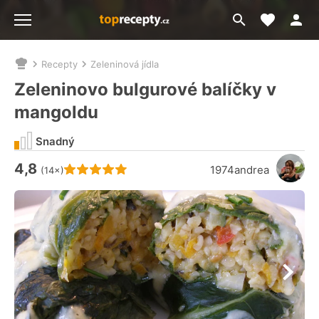
Moje akt
Přejít
Menu
na
vyhledávání
Recepty
Zeleninová jídla
Nacházíte
se
Zeleninovo bulgurové balíčky v
zde:
mangoldu
Snadný
4,8
Hodnocení receptu je
1974andrea
(14×)