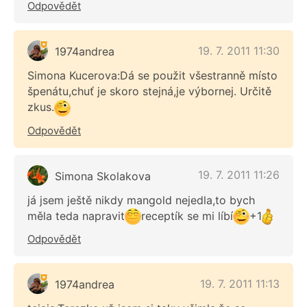
Odpovědět
19. 7. 2011 11:30
1974andrea
Simona Kucerova:Dá se použit všestranně místo
špenátu,chuť je skoro stejná,je výbornej. Určitě
zkus.
Odpovědět
19. 7. 2011 11:26
Simona Skolakova
já jsem ještě nikdy mangold nejedla,to bych
měla teda napravit
receptík se mi líbí
+1
Odpovědět
19. 7. 2011 11:13
1974andrea