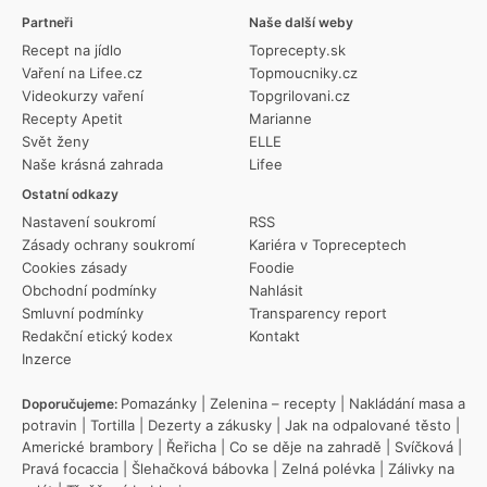
Partneři
Naše další weby
Recept na jídlo
Toprecepty.sk
Vaření na Lifee.cz
Topmoucniky.cz
Videokurzy vaření
Topgrilovani.cz
Recepty Apetit
Marianne
Svět ženy
ELLE
Naše krásná zahrada
Lifee
Ostatní odkazy
Nastavení soukromí
RSS
Zásady ochrany soukromí
Kariéra v Topreceptech
Cookies zásady
Foodie
Obchodní podmínky
Nahlásit
Smluvní podmínky
Transparency report
Redakční etický kodex
Kontakt
Inzerce
Pomazánky
|
Zelenina – recepty
|
Nakládání masa a
Doporučujeme:
potravin
|
Tortilla
|
Dezerty a zákusky
|
Jak na odpalované těsto
|
Americké brambory
|
Řeřicha
|
Co se děje na zahradě
|
Svíčková
|
Pravá focaccia
|
Šlehačková bábovka
|
Zelná polévka
|
Zálivky na