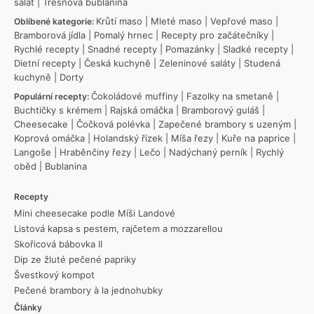
salát
|
Třešňová bublanina
Krůtí maso
|
Mleté maso
|
Vepřové maso
|
Oblíbené kategorie:
Bramborová jídla
|
Pomalý hrnec
|
Recepty pro začátečníky
|
Rychlé recepty
|
Snadné recepty
|
Pomazánky
|
Sladké recepty
|
Dietní recepty
|
Česká kuchyně
|
Zeleninové saláty
|
Studená
kuchyně
|
Dorty
Čokoládové muffiny
|
Fazolky na smetaně
|
Populární recepty:
Buchtičky s krémem
|
Rajská omáčka
|
Bramborový guláš
|
Cheesecake
|
Čočková polévka
|
Zapečené brambory s uzeným
|
Koprová omáčka
|
Holandský řízek
|
Míša řezy
|
Kuře na paprice
|
Langoše
|
Hraběnčiny řezy
|
Lečo
|
Nadýchaný perník
|
Rychlý
oběd
|
Bublanina
Recepty
Mini cheesecake podle Míši Landové
Listová kapsa s pestem, rajčetem a mozzarellou
Skořicová bábovka II
Dip ze žluté pečené papriky
Švestkový kompot
Pečené brambory à la jednohubky
Články