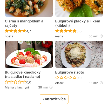
Cizrna s mangoldem a
Bulgurové placky s lilkem
rajčaty
(kibbeh)
Recept ještě nebyl hodnocen
Recept ještě nebyl 
4,7
5,0
hosta
maris
50 min
Bulgurové knedlíčky
Bulgurové rizoto
(nasladko i naslano)
Recept ještě nebyl 
0,0
Recept ještě nebyl hodnocen
0,0
elasik
55 min
Mama v kuchyni
30 min
Zobrazit více