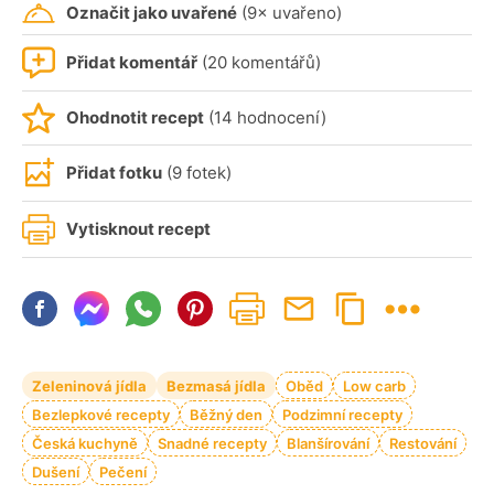
Označit jako uvařené
(9× uvařeno)
Přidat komentář
(20 komentářů)
Ohodnotit recept
(14 hodnocení)
Přidat fotku
(9 fotek)
Vytisknout recept
Zeleninová jídla
Bezmasá jídla
Oběd
Low carb
Bezlepkové recepty
Běžný den
Podzimní recepty
Česká kuchyně
Snadné recepty
Blanšírování
Restování
Dušení
Pečení