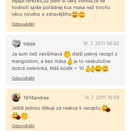
tejaja:Terezko,už jsem si taky všimla,že se
hodnotí spíše pořádnej kus masa než trochu
něco nového a zdravějšího
Odpovědět
19. 7. 2011 06:42
tejaja
Ja som tiež nevšímavá
ďalší pekný recept s
mangoldom, a bez mäsa
je to neskutočne
dobrá zeleninka. Máš bodík + 10
Odpovědět
14. 7. 2011 10:59
1974andrea
Ještě jednou děkuji za reakce k receptu.
Odpovědět