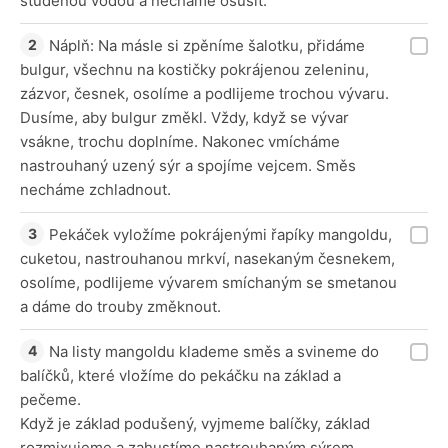
studenou vodou a necháme osušit.
Náplň: Na másle si zpěníme šalotku, přidáme
bulgur, všechnu na kostičky pokrájenou zeleninu,
zázvor, česnek, osolíme a podlijeme trochou vývaru.
Dusíme, aby bulgur změkl. Vždy, když se vývar
vsákne, trochu doplníme. Nakonec vmícháme
nastrouhaný uzený sýr a spojíme vejcem. Směs
necháme zchladnout.
Pekáček vyložíme pokrájenými řapíky mangoldu,
cuketou, nastrouhanou mrkví, nasekaným česnekem,
osolíme, podlijeme vývarem smíchaným se smetanou
a dáme do trouby změknout.
Na listy mangoldu klademe směs a svineme do
balíčků, které vložíme do pekáčku na základ a
pečeme.
Když je základ podušený, vyjmeme balíčky, základ
rozmixujeme a zahustíme nastrouhaným sýrem,