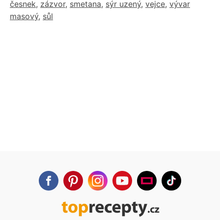
česnek
,
zázvor
,
smetana
,
sýr uzený
,
vejce
,
vývar
masový
,
sůl