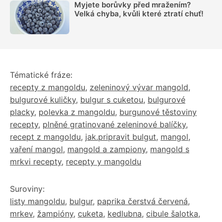
Myjete borůvky před mražením?
Velká chyba, kvůli které ztratí chuť!
Tématické fráze:
recepty z mangoldu
,
zeleninový vývar mangold
,
bulgurové kuličky
,
bulgur s cuketou
,
bulgurové
placky
,
polevka z mangoldu
,
burgunové těstoviny
recepty
,
plněné gratinované zeleninové balíčky
,
recept z mangoldu
,
jak.pripravit bulgut
,
mangol
,
vaření mangol
,
mangold a zampiony
,
mangold s
mrkvi recepty
,
recepty y mangoldu
Suroviny:
listy mangoldu
,
bulgur
,
paprika čerstvá červená
,
mrkev
,
žampióny
,
cuketa
,
kedlubna
,
cibule šalotka
,