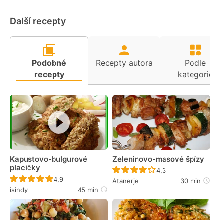
Další recepty
Podobné
Recepty autora
Podle
recepty
kategorie
Kapustovo-bulgurové
Zeleninovo-masové špízy
placičky
Recept ještě nebyl 
4,3
Recept ještě nebyl hodnocen
4,9
Atanerje
30 min
isindy
45 min