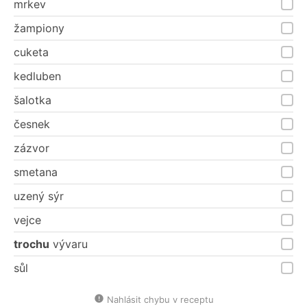
mrkev
žampiony
cuketa
kedluben
šalotka
česnek
zázvor
smetana
uzený sýr
vejce
trochu
vývaru
sůl
Nahlásit chybu v receptu