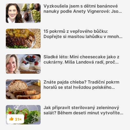
Vyzkoušela jsem s dětmi banánové
nanuky podle Anety Vignerové: Jsou
tak dobré, že do konce léta jiné dělat
nebudete
15 pokrmů z vepřového bůčku:
Dopřejte si masitou lahůdku v mnoha
podobách
Sladké léto: Mini cheesecake jako z
cukrárny. Míša Landová radí, proč
nespěchat se šleháním náplně
Znáte pajda chleba? Tradiční pokrm
horalů se stal hvězdou polského
rychlého občerstvení
Jak připravit sterilovaný zeleninový
salát? Během deseti minut vytvoříte
salát, který pro vás v zimě bude
31×
Hodnocení
zdrojem vitamínů