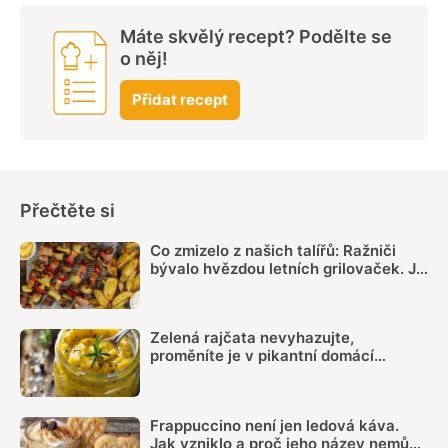
Máte skvělý recept? Podělte se
o něj!
Přidat recept
Přečtěte si
Co zmizelo z našich talířů: Ražniči
bývalo hvězdou letních grilovaček. Je
čas si ho opět připomenout
Zelená rajčata nevyhazujte,
proměníte je v pikantní domácí
hořčici. Hotovou ji máte za 20 minut
Frappuccino není jen ledová káva.
Jak vzniklo a proč jeho název nemůže