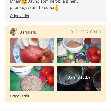
Mňam
Dávno som nerobila plnenú
papriku,vyzerá to super
Odpovědět
9. 2. 2012 08:00
Jaruna18
Další 3 fotky
Odpovědět