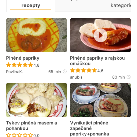
recepty
kategorie
Plněné papriky
Plněné papriky s rajskou
omáčkou
Recept ještě nebyl hodnocen
4,8
Recept ještě nebyl 
4,6
PavlinaK.
65 min
anubis
80 min
Tykev plněná masem a
Vynikající plněné
pohankou
zapečené
papriky+pohanka
Recept ještě nebyl hodnocen
0,0