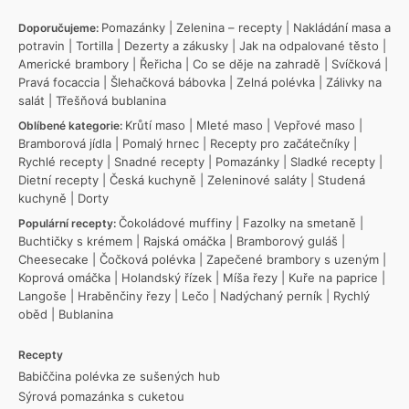
Pomazánky
|
Zelenina – recepty
|
Nakládání masa a
Doporučujeme:
potravin
|
Tortilla
|
Dezerty a zákusky
|
Jak na odpalované těsto
|
Americké brambory
|
Řeřicha
|
Co se děje na zahradě
|
Svíčková
|
Pravá focaccia
|
Šlehačková bábovka
|
Zelná polévka
|
Zálivky na
salát
|
Třešňová bublanina
Krůtí maso
|
Mleté maso
|
Vepřové maso
|
Oblíbené kategorie:
Bramborová jídla
|
Pomalý hrnec
|
Recepty pro začátečníky
|
Rychlé recepty
|
Snadné recepty
|
Pomazánky
|
Sladké recepty
|
Dietní recepty
|
Česká kuchyně
|
Zeleninové saláty
|
Studená
kuchyně
|
Dorty
Čokoládové muffiny
|
Fazolky na smetaně
|
Populární recepty:
Buchtičky s krémem
|
Rajská omáčka
|
Bramborový guláš
|
Cheesecake
|
Čočková polévka
|
Zapečené brambory s uzeným
|
Koprová omáčka
|
Holandský řízek
|
Míša řezy
|
Kuře na paprice
|
Langoše
|
Hraběnčiny řezy
|
Lečo
|
Nadýchaný perník
|
Rychlý
oběd
|
Bublanina
Recepty
Babiččina polévka ze sušených hub
Sýrová pomazánka s cuketou