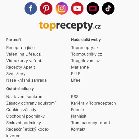
Partneři
Naše další weby
Recept na jídlo
Toprecepty.sk
Vaření na Lifee.cz
Topmoucniky.cz
Videokurzy vaření
Topgrilovani.cz
Recepty Apetit
Marianne
Svět ženy
ELLE
Naše krásná zahrada
Lifee
Ostatní odkazy
Nastavení soukromí
RSS
Zásady ochrany soukromí
Kariéra v Topreceptech
Cookies zásady
Foodie
Obchodní podmínky
Nahlásit
Smluvní podmínky
Transparency report
Redakční etický kodex
Kontakt
Inzerce