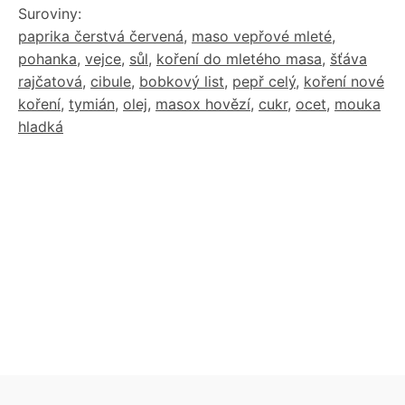
Suroviny:
paprika čerstvá červená
,
maso vepřové mleté
,
pohanka
,
vejce
,
sůl
,
koření do mletého masa
,
šťáva
rajčatová
,
cibule
,
bobkový list
,
pepř celý
,
koření nové
koření
,
tymián
,
olej
,
masox hovězí
,
cukr
,
ocet
,
mouka
hladká