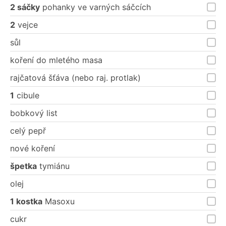
2 sáčky
pohanky ve varných sáčcích
2
vejce
sůl
koření do mletého masa
rajčatová šťáva (nebo raj. protlak)
1
cibule
bobkový list
celý pepř
nové koření
špetka
tymiánu
olej
1 kostka
Masoxu
cukr