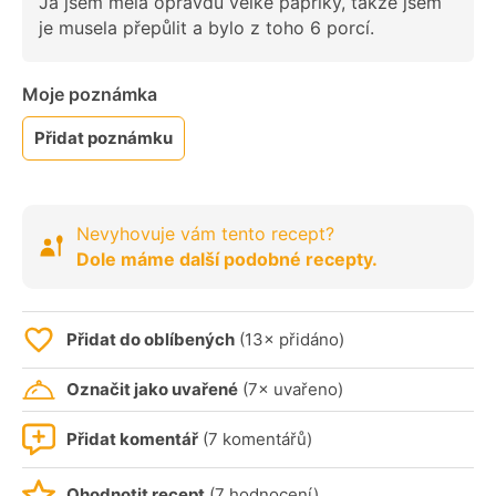
Já jsem měla opravdu velké papriky, takže jsem
je musela přepůlit a bylo z toho 6 porcí.
Moje poznámka
Přidat poznámku
Nevyhovuje vám tento recept?
Dole máme další podobné recepty.
Přidat do oblíbených
(13× přidáno)
Označit jako uvařené
(7× uvařeno)
Přidat komentář
(7 komentářů)
Ohodnotit recept
(7 hodnocení)