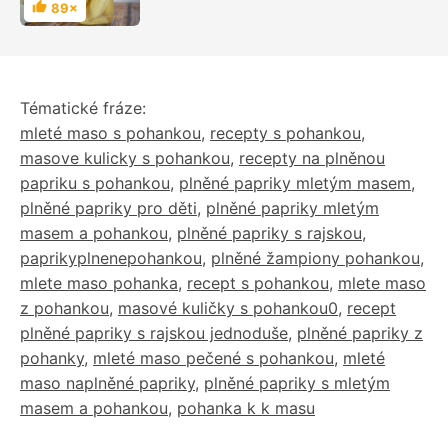
sklenice plné skvělé chuti
89×
Hodnocení
Tématické fráze:
mleté maso s pohankou
,
recepty s pohankou
,
masove kulicky s pohankou
,
recepty na plněnou
papriku s pohankou
,
plněné papriky mletým masem
,
plněné papriky pro děti
,
plněné papriky mletým
masem a pohankou
,
plněné papriky s rajskou
,
paprikyplnenepohankou
,
plněné žampiony pohankou
,
mlete maso pohanka
,
recept s pohankou
,
mlete maso
z pohankou
,
masové kuličky s pohankou0
,
recept
plněné papriky s rajskou jednoduše
,
plněné papriky z
pohanky
,
mleté maso pečené s pohankou
,
mleté
maso naplněné papriky
,
plněné papriky s mletým
masem a pohankou
,
pohanka k k masu