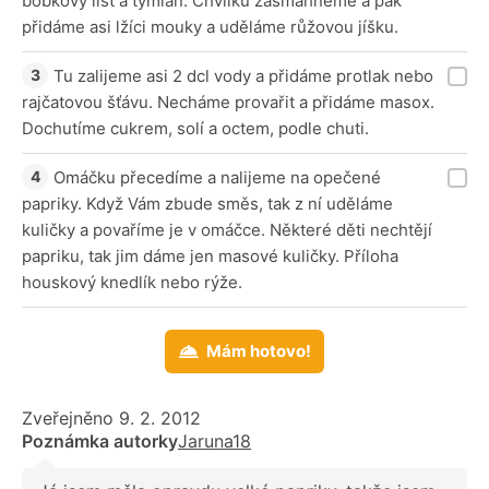
bobkový list a tymián. Chvilku zasmahneme a pak
přidáme asi lžíci mouky a uděláme růžovou jíšku.
Tu zalijeme asi 2 dcl vody a přidáme protlak nebo
rajčatovou šťávu. Necháme provařit a přidáme masox.
Dochutíme cukrem, solí a octem, podle chuti.
Omáčku přecedíme a nalijeme na opečené
papriky. Když Vám zbude směs, tak z ní uděláme
kuličky a povaříme je v omáčce. Některé děti nechtějí
papriku, tak jim dáme jen masové kuličky. Příloha
houskový knedlík nebo rýže.
Mám hotovo!
Zveřejněno 9. 2. 2012
Poznámka autorky
Jaruna18