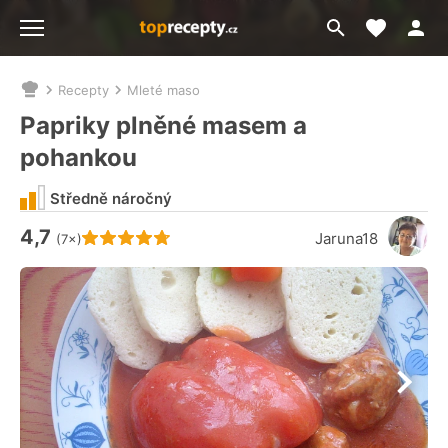
Moje akt
Přejít
Menu
na
vyhledávání
Recepty
Mleté maso
Nacházíte
se
Papriky plněné masem a
zde:
pohankou
Středně náročný
4,7
Hodnocení receptu je
Jaruna18
(7×)