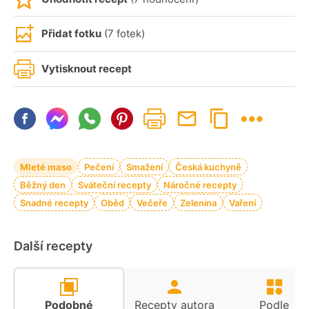
Přidat fotku
(7 fotek)
Vytisknout recept
Mleté maso
Pečení
Smažení
Česká kuchyně
Běžný den
Sváteční recepty
Náročné recepty
Snadné recepty
Oběd
Večeře
Zelenina
Vaření
Další recepty
Podobné
Recepty autora
Podle