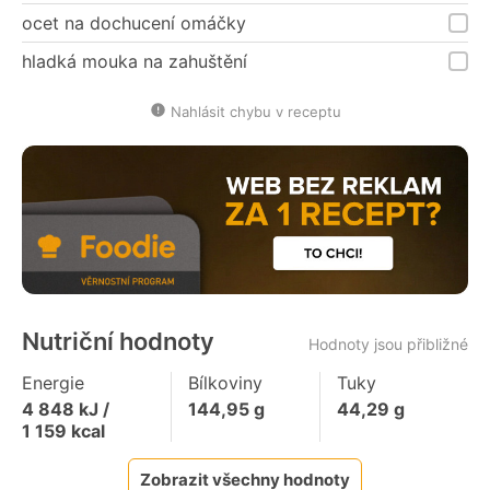
ocet na dochucení omáčky
hladká mouka na zahuštění
Nahlásit chybu v receptu
Nutriční hodnoty
Hodnoty jsou přibližné
Energie
Bílkoviny
Tuky
4 848
kJ /
144,95
g
44,29
g
1 159
kcal
Zobrazit všechny hodnoty