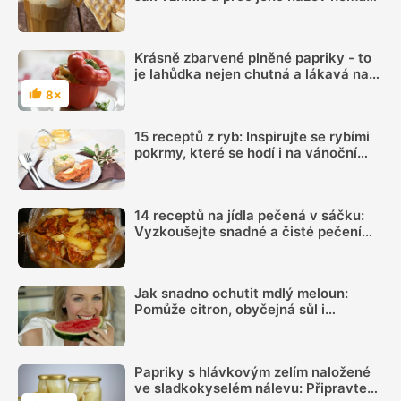
používat každá kavárna
Krásně zbarvené plněné papriky - to
je lahůdka nejen chutná a lákavá na
pohled, ale i plná vitamínů
8×
Hodnocení
15 receptů z ryb: Inspirujte se rybími
pokrmy, které se hodí i na vánoční
hostinu
14 receptů na jídla pečená v sáčku:
Vyzkoušejte snadné a čisté pečení
plné chuti
Jak snadno ochutit mdlý meloun:
Pomůže citron, obyčejná sůl i
kombinace několika dalších surovin
Papriky s hlávkovým zelím naložené
ve sladkokyselém nálevu: Připravte