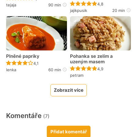
Recept ještě nebyl 
4,8
tejaja
90 min
jajikpusik
20 min
Plněné papriky
Pohanka se zelím a
uzeným masem
Recept ještě nebyl hodnocen
4,1
Recept ještě nebyl 
4,9
lenka
60 min
petram
Zobrazit více
Komentáře
(7)
Přidat komentář