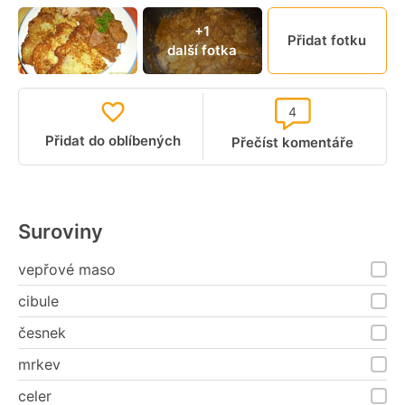
+1
Přidat fotku
další fotka
4
Přidat do oblíbených
Přečíst komentáře
Suroviny
vepřové maso
cibule
česnek
mrkev
celer