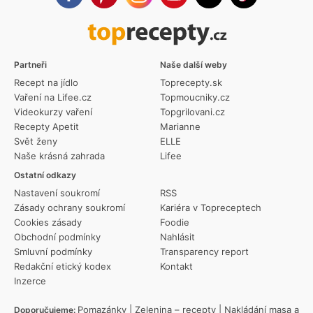
Partneři
Naše další weby
Recept na jídlo
Toprecepty.sk
Vaření na Lifee.cz
Topmoucniky.cz
Videokurzy vaření
Topgrilovani.cz
Recepty Apetit
Marianne
Svět ženy
ELLE
Naše krásná zahrada
Lifee
Ostatní odkazy
Nastavení soukromí
RSS
Zásady ochrany soukromí
Kariéra v Topreceptech
Cookies zásady
Foodie
Obchodní podmínky
Nahlásit
Smluvní podmínky
Transparency report
Redakční etický kodex
Kontakt
Inzerce
Pomazánky
|
Zelenina – recepty
|
Nakládání masa a
Doporučujeme: