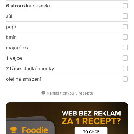
6 stroužků
česneku
sůl
pepř
kmín
majoránka
1
vejce
2 lžíce
hladké mouky
olej na smažení
Nahlásit chybu v receptu