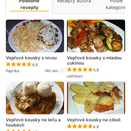
Podobné
Recepty autora
Podle
recepty
kategorie
Vepřové kousky s nivou
Vepřové kousky s mladou
cukínou
Recept ještě nebyl hodnocen
4,6
Recept ještě nebyl 
4,8
Paprika
740 min
cathleen
Vepřové kousky na leču a
Vepřové kousky na cibuli
houbách
Recept ještě nebyl 
4,8