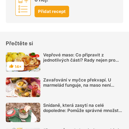
Přidat recept
Přečtěte si
Vepřové maso: Co připravit z
jednotlivých částí? Rady nejen pro
začátečníky
14×
Hodnocení
Zavařování v myčce překvapí. U
marmelád funguje, na maso není
ideální
Snídaně, která zasytí na celé
dopoledne: Pomůže správné množství
bílkovin a dostatek vlákniny