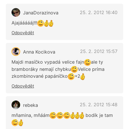
25. 2. 2012 16:40
JanaDorazinova
Ajajáááááj!!!
Odpovědět
25. 2. 2012 15:57
Anna Kocikova
Majdi masíčko vypadá velice fajn
ale ty
bramboráky nemají chybku
Velice príma
zkombinované papáníčko
+2
Odpovědět
25. 2. 2012 15:48
rebeka
mňamina, mňáám
bodík je tam