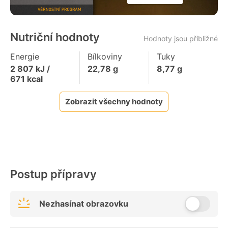
Nutriční hodnoty
Hodnoty jsou přibližné
Energie
Bílkoviny
Tuky
2 807
kJ /
22,78
g
8,77
g
671
kcal
Zobrazit všechny hodnoty
Postup přípravy
Nezhasínat obrazovku