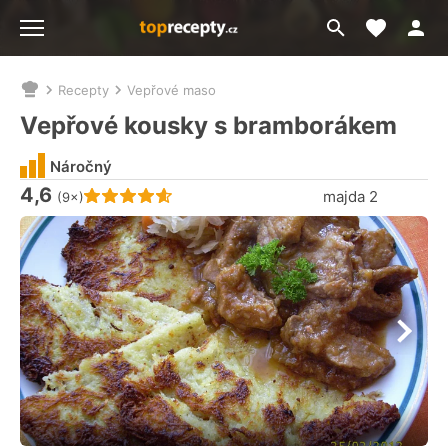
Moje akt
Přejít
Menu
na
vyhledávání
Recepty
Vepřové maso
Nacházíte
se
Vepřové kousky s bramborákem
zde:
Náročný
4,6
Hodnocení receptu je
majda 2
(9×)