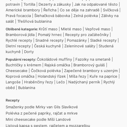
potravin
|
Tortilla
|
Dezerty a zákusky
|
Jak na odpalované těsto
|
Americké brambory
|
Řeřicha
|
Co se děje na zahradě
|
Svíčková
|
Pravá focaccia
|
Šlehačková bábovka
|
Zelná polévka
|
Zálivky na
salát
|
Třešňová bublanina
Krůtí maso
|
Mleté maso
|
Vepřové maso
|
Oblíbené kategorie:
Bramborová jídla
|
Pomalý hrnec
|
Recepty pro začátečníky
|
Rychlé recepty
|
Snadné recepty
|
Pomazánky
|
Sladké recepty
|
Dietní recepty
|
Česká kuchyně
|
Zeleninové saláty
|
Studená
kuchyně
|
Dorty
Čokoládové muffiny
|
Fazolky na smetaně
|
Populární recepty:
Buchtičky s krémem
|
Rajská omáčka
|
Bramborový guláš
|
Cheesecake
|
Čočková polévka
|
Zapečené brambory s uzeným
|
Koprová omáčka
|
Holandský řízek
|
Míša řezy
|
Kuře na paprice
|
Langoše
|
Hraběnčiny řezy
|
Lečo
|
Nadýchaný perník
|
Rychlý
oběd
|
Bublanina
Recepty
Smaženky podle Mirky van Gils Slavíkové
Polévka z pečené papriky, rajčat a mrkve
Mini cheesecake podle Míši Landové
Listová kapsa s pestem, rajčetem a mozzarellou