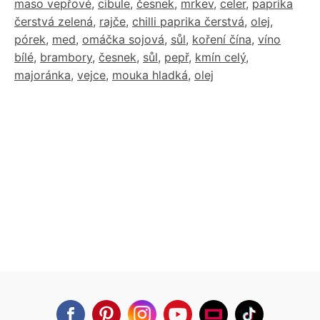
maso vepřové
,
cibule
,
česnek
,
mrkev
,
celer
,
paprika
čerstvá zelená
,
rajče
,
chilli paprika čerstvá
,
olej
,
pórek
,
med
,
omáčka sojová
,
sůl
,
koření čína
,
víno
bílé
,
brambory
,
česnek
,
sůl
,
pepř
,
kmín celý
,
majoránka
,
vejce
,
mouka hladká
,
olej