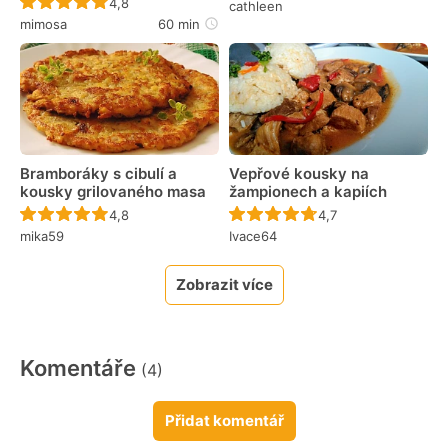
Recept ještě nebyl hodnocen
4,8
cathleen
mimosa
60 min
Bramboráky s cibulí a
Vepřové kousky na
kousky grilovaného masa
žampionech a kapiích
Recept ještě nebyl hodnocen
Recept ještě nebyl 
4,8
4,7
mika59
Ivace64
Zobrazit více
Komentáře
(4)
Přidat komentář