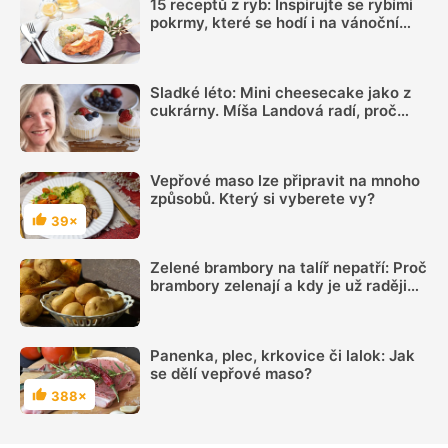
15 receptů z ryb: Inspirujte se rybími
pokrmy, které se hodí i na vánoční
hostinu
Sladké léto: Mini cheesecake jako z
cukrárny. Míša Landová radí, proč
nespěchat se šleháním náplně
Vepřové maso lze připravit na mnoho
způsobů. Který si vyberete vy?
39×
Hodnocení
Zelené brambory na talíř nepatří: Proč
brambory zelenají a kdy je už raději
nejíst
Panenka, plec, krkovice či lalok: Jak
se dělí vepřové maso?
388×
Hodnocení