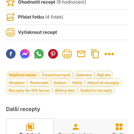
Ohodnotit recept
(9 hodnocení)
Přidat fotku
(4 fotek)
Vytisknout recept
Vepřové maso
Česká kuchyně
Zelenina
Rajčata
Smažení
Restování
Dušení
Oběd
Náročné recepty
Recepty do 100 korun
Běžný den
Sváteční recepty
Další recepty