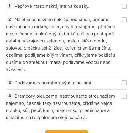
Vepřové maso nakrájíme na kousky.
Na oleji osmažíme nakrájenou cibulí, přidáme
naškrábanou mrkev, celer, chvíli restujeme, přidáme
maso, česnek nakrájený na tenké plátky a postupně
ostatní nakrájenou zeleninu, malou lžičku medu,
sojovou omáčku asi 2 lžíce, kořenící směs na čínu,
osolíme, podlijeme bílým vínem, přikryjeme poklicí a
dusíme do změknutí masa, podlíváme vodou nebo
vývarem.
Podáváme s bramborovými plackami.
Brambory oloupeme, nastrouháme strouhadlem
najemno, česnek taky nastrouháme, přidáme vejce,
mouku, sůl, pepř, kmín, majoránku, promícháme a
smažíme na rozpáleném oleji na pánvi.