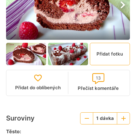
Přidat fotku
13
Přidat do oblíbených
Přečíst komentáře
Suroviny
1
dávka
Menší
Větší
porce
porce
Těsto: