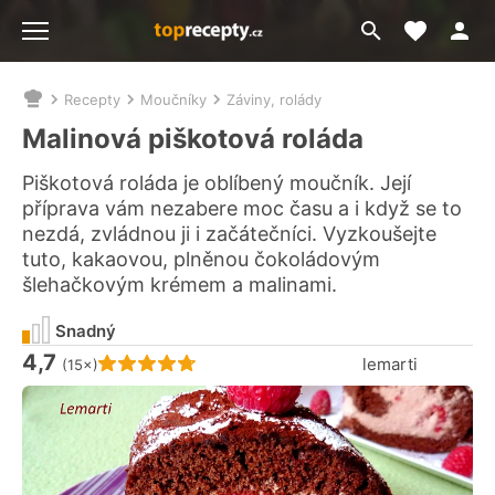
Moje akt
Přejít
Menu
na
vyhledávání
Recepty
Moučníky
Záviny, rolády
Nacházíte
se
Malinová piškotová roláda
zde:
Piškotová roláda je oblíbený moučník. Její
příprava vám nezabere moc času a i když se to
nezdá, zvládnou ji i začátečníci. Vyzkoušejte
tuto, kakaovou, plněnou čokoládovým
šlehačkovým krémem a malinami.
Snadný
4,7
Hodnocení receptu je
lemarti
(15×)