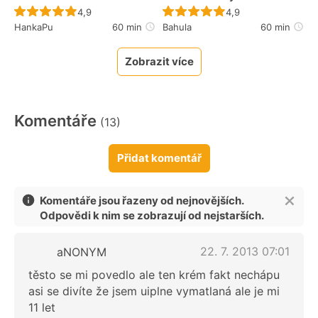
Recept ještě nebyl hodnocen
Recept ještě nebyl 
4,9
4,9
HankaPu
60 min
Bahula
60 min
Zobrazit více
Komentáře
(13)
Přidat komentář
Komentáře jsou řazeny od nejnovějších.
Odpovědi k nim se zobrazují od nejstarších.
22. 7. 2013 07:01
aNONYM
těsto se mi povedlo ale ten krém fakt nechápu
asi se divíte že jsem uiplne vymatlaná ale je mi
11 let