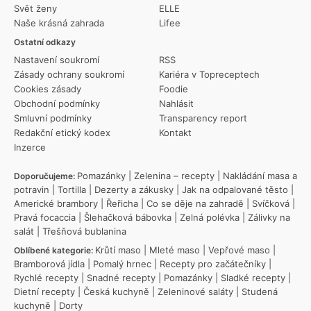
Svět ženy
ELLE
Naše krásná zahrada
Lifee
Ostatní odkazy
Nastavení soukromí
RSS
Zásady ochrany soukromí
Kariéra v Topreceptech
Cookies zásady
Foodie
Obchodní podmínky
Nahlásit
Smluvní podmínky
Transparency report
Redakční etický kodex
Kontakt
Inzerce
Pomazánky
|
Zelenina – recepty
|
Nakládání masa a
Doporučujeme:
potravin
|
Tortilla
|
Dezerty a zákusky
|
Jak na odpalované těsto
|
Americké brambory
|
Řeřicha
|
Co se děje na zahradě
|
Svíčková
|
Pravá focaccia
|
Šlehačková bábovka
|
Zelná polévka
|
Zálivky na
salát
|
Třešňová bublanina
Krůtí maso
|
Mleté maso
|
Vepřové maso
|
Oblíbené kategorie:
Bramborová jídla
|
Pomalý hrnec
|
Recepty pro začátečníky
|
Rychlé recepty
|
Snadné recepty
|
Pomazánky
|
Sladké recepty
|
Dietní recepty
|
Česká kuchyně
|
Zeleninové saláty
|
Studená
kuchyně
|
Dorty