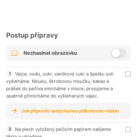
Postup přípravy
Nezhasínat obrazovku
Vejce, vodu, cukr, vanilkový cukr a špetku soli
vyšleháme. Mouku, škrobovou moučku, kakao a
prášek do pečiva smícháme v misce, prosyjeme a
opatrně přimícháme do vyšlehaných vajec.
Jak připravit nadýchanou piškotovou roládu
Na plech vyložený pečicím papírem nalijeme
těsto a uhladíme.