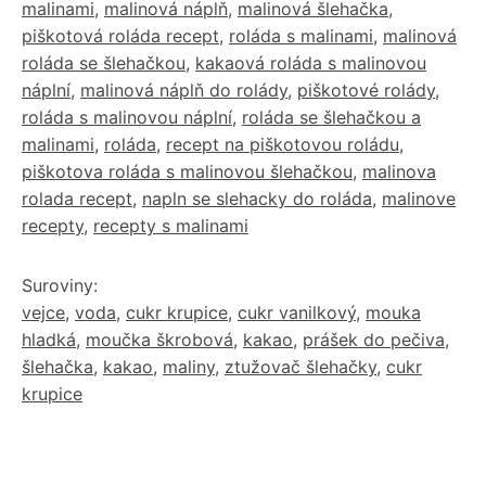
malinami
,
malinová náplň
,
malinová šlehačka
,
piškotová roláda recept
,
roláda s malinami
,
malinová
roláda se šlehačkou
,
kakaová roláda s malinovou
náplní
,
malinová náplň do rolády
,
piškotové rolády
,
roláda s malinovou náplní
,
roláda se šlehačkou a
malinami
,
roláda
,
recept na piškotovou roládu
,
piškotova roláda s malinovou šlehačkou
,
malinova
rolada recept
,
napln se slehacky do roláda
,
malinove
recepty
,
recepty s malinami
Suroviny:
vejce
,
voda
,
cukr krupice
,
cukr vanilkový
,
mouka
hladká
,
moučka škrobová
,
kakao
,
prášek do pečiva
,
šlehačka
,
kakao
,
maliny
,
ztužovač šlehačky
,
cukr
krupice