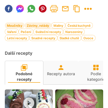
Moučníky
Záviny, rolády
Maliny
Česká kuchyně
Vaření
Pečení
Sváteční recepty
Narozeniny
Letní recepty
Snadné recepty
Sladké chutě
Ovoce
Další recepty
Podobné
Recepty autora
Podle
recepty
kategorie