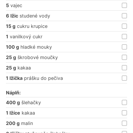
5
vajec
6 lžic
studené vody
15 g
cukru krupice
1
vanilkový cukr
100 g
hladké mouky
25 g
škrobové moučky
25 g
kakaa
1 lžička
prášku do pečiva
Náplň:
400 g
šlehačky
1 lžíce
kakaa
200 g
malin