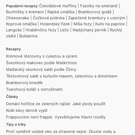
Čokoládové muffiny
|
Fazolky na smetaně
|
Populární recepty:
Buchtičky s krémem
|
Rajská omáčka
|
Bramborový guláš
|
Cheesecake
|
Čočková polévka
|
Zapečené brambory s uzeným
|
Koprová omáčka
|
Holandský řízek
|
Míša řezy
|
Kuře na paprice
|
Langoše
|
Hraběnčiny řezy
|
Lečo
|
Nadýchaný perník
|
Rychlý
oběd
|
Bublanina
Recepty
Krémové těstoviny s cuketou a sýrem
Švestkový makovec podle Maškrtnice
Maďarský okurkový salát podle Čiriny
Těstovinový salát s kuřecím masem, zeleninou a dresinkem
Bramborový knedlík
Tvarohový koláč s ostružinami
Články
Domácí hořčice ze zelených rajčat: Jaké plody použít
Kolik kávy denně vypít
Frappuccino není frappé. Vysvětlujeme hlavní rozdíly
Tipy a triky
Proč vyměnit volské oko za ztracené vejce: Zkuste vodu a