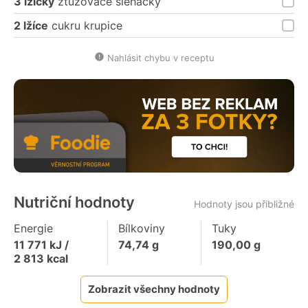
3 lžičky
ztužovače šlehačky
2 lžíce
cukru krupice
Nahlásit chybu v receptu
Nutriční hodnoty
Hodnoty jsou přibližné
Energie
Bílkoviny
Tuky
11 771
kJ /
74,74
g
190,00
g
2 813
kcal
Zobrazit všechny hodnoty