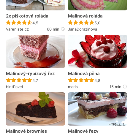
2x piškotová roláda
Malinová roláda
Recept ještě nebyl hodnocen
Recept ještě nebyl 
4,5
5,0
Vareniste.cz
60 min
JanaDorazinova
Malinový-rybízový řez
Malinová pěna
Recept ještě nebyl hodnocen
Recept ještě nebyl 
4,7
4,8
bintPavel
maris
15 min
Malinové brownies
Malinové řezy