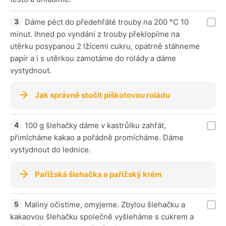
Dáme péct do předehřáté trouby na 200 °C 10
minut. Ihned po vyndání z trouby překlopíme na
utěrku posypanou 2 lžícemi cukru, opatrně stáhneme
papír a i s utěrkou zamotáme do rolády a dáme
vystydnout.
Jak správně stočit piškotovou roládu
100 g šlehačky dáme v kastrůlku zahřát,
přimícháme kakao a pořádně promícháme. Dáme
vystydnout do lednice.
Pařížská šlehačka a pařížský krém
Maliny očistíme, omyjeme. Zbylou šlehačku a
kakaovou šlehačku společně vyšleháme s cukrem a