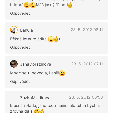
i dobrá
Máš jasný 11.bod
Odpovědět
23. 5. 2012 08:11
Bahula
Pěkná letní roládka
+
Odpovědět
23. 5. 2012 07:11
JanaDorazinova
Mooc se ti povedla, Leni!!
Odpovědět
23. 5. 2012 06:53
ZuzkaMladkova
krásná roláda, já je teda nejím, ale tuhle bych si
zrovna dala