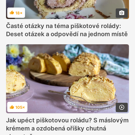
18×
Hodnocení
Časté otázky na téma piškotové rolády:
Deset otázek a odpovědí na jednom místě
105×
Hodnocení
Jak upéct piškotovou roládu? S máslovým
krémem a ozdobená oříšky chutná