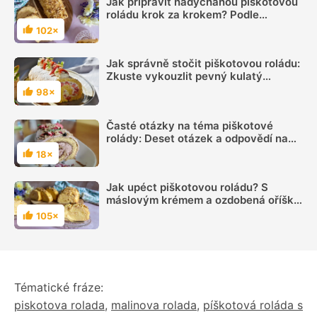
Jak připravit nadýchanou piškotovou
roládu krok za krokem? Podle
názorného videa to zvládnou i
102×
Hodnocení
začátečníci
Jak správně stočit piškotovou roládu:
Zkuste vykouzlit pevný kulatý
váleček
98×
Hodnocení
Časté otázky na téma piškotové
rolády: Deset otázek a odpovědí na
jednom místě
18×
Hodnocení
Jak upéct piškotovou roládu? S
máslovým krémem a ozdobená oříšky
chutná skvostně
105×
Hodnocení
Tématické fráze:
piskotova rolada
,
malinova rolada
,
píškotová roláda s