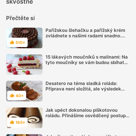
skvostně
Přečtěte si
Pařížskou šlehačku a pařížský krém
zvládnete s našimi radami snadno.
Víte, jak je od sebe rozpoznat?
510×
Hodnocení
15 lákavých moučníků s malinami: Na
tyto moučníky se vám budou sbíhat
sliny
Desatero na téma sladká roláda:
Příprava není složitá, ale výsledek
stojí za to
40×
Hodnocení
Jak upéct dokonalou piškotovou
roládu. Přinášíme osvědčený postup a
jednoduché rady, jak uspět s roládou
165×
Hodnocení
hned napoprvé