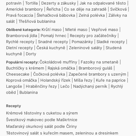
potravin
|
Tortilla
|
Dezerty a zákusky
|
Jak na odpalované těsto
|
Americké brambory
|
Řeřicha
|
Co se děje na zahradě
|
Svíčková
|
Pravá focaccia
|
Šlehačková bábovka
|
Zelná polévka
|
Zálivky na
salát
|
Třešňová bublanina
Krůtí maso
|
Mleté maso
|
Vepřové maso
|
Oblíbené kategorie:
Bramborová jídla
|
Pomalý hrnec
|
Recepty pro začátečníky
|
Rychlé recepty
|
Snadné recepty
|
Pomazánky
|
Sladké recepty
|
Dietní recepty
|
Česká kuchyně
|
Zeleninové saláty
|
Studená
kuchyně
|
Dorty
Čokoládové muffiny
|
Fazolky na smetaně
|
Populární recepty:
Buchtičky s krémem
|
Rajská omáčka
|
Bramborový guláš
|
Cheesecake
|
Čočková polévka
|
Zapečené brambory s uzeným
|
Koprová omáčka
|
Holandský řízek
|
Míša řezy
|
Kuře na paprice
|
Langoše
|
Hraběnčiny řezy
|
Lečo
|
Nadýchaný perník
|
Rychlý
oběd
|
Bublanina
Recepty
Krémové těstoviny s cuketou a sýrem
Švestkový makovec podle Maškrtnice
Maďarský okurkový salát podle Čiriny
Těstovinový salát s kuřecím masem, zeleninou a dresinkem