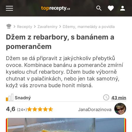
Moje akt
Přejít
Menu
na
vyhledávání
Recepty
Zavařeniny
Džemy, marmelády a povidla
Nacházíte
se
Džem z rebarbory, s banánem a
zde:
pomerančem
Džem se dá připravit z jakýchkoliv přebytků
ovoce. Kombinace banánu a pomeranče zmírní
kyselou chuť rebarbory. Džem bude výborně
chutnat v palačinkách, nebo jen tak samotný,
když vás zrovna bude honit mlsná.
Doba
Snadný
43 min
přípravy
4,6
Hodnocení receptu je
JanaDorazinova
(24×)