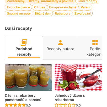
Zavařeniny
Džemy, marmelády a povidla
Jarní recepty
Exotické ovoce
Citrusy
Evropská kuchyně
Vaření
Snadné recepty
Běžný den
Rebarbora
Zavařování
Další recepty
Podobné
Recepty autora
Podle
recepty
kategorie
Džem z rebarbory,
Jahodový džem s
pomerančů a banánů
rebarborou
Recept ještě nebyl hodnocen
Recept ještě nebyl 
5,0
0,0