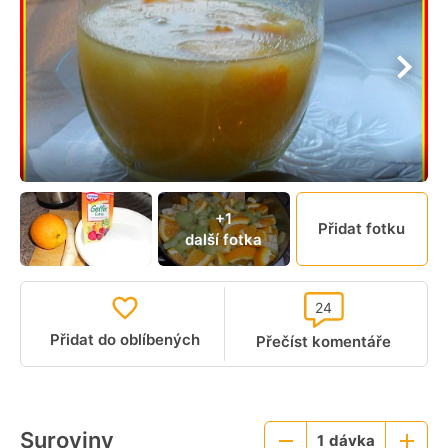
+1
Přidat fotku
další fotka
24
Přidat do oblíbených
Přečíst komentáře
Suroviny
1
dávka