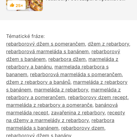
moučníky na mnoho způsobů
25×
Hodnocení
Tématické fráze:
rebarborový džem s pomerančem
,
džem z rebarbory
,
rebarborová marmeláda s banánem
,
rebarborový
džem s banánem
,
rebarbora džem
,
marmeláda z
rebarbory a banánu
,
marmelada rebarbora s
bananem
,
rebarborová marmeláda s pomerančem
,
džem z rebarbory a banánů
,
marmeláda z rebarbory
s banánem
,
marmeláda z rebarbory
,
marmeláda z
rebarbory a pomerančem
,
rebarborovy dzem recept
,
marmeláda z rebarbory a pomeranče
,
banánová
marmeláda recept
,
zavařenina z rebarbory
,
recepty
na džemy a marmelády z rebarbory
,
rebarbora
marmeláda s banánem
,
rebarborovy dzem
,
rebarborový džem s banány