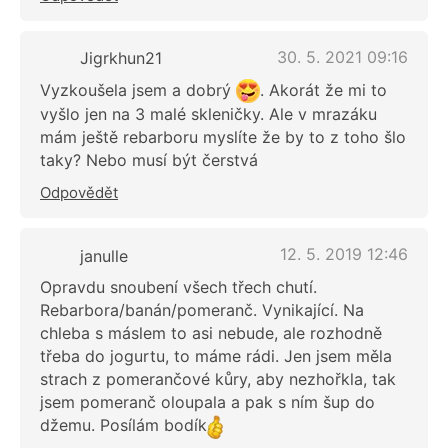
30. 5. 2021 09:16
Jigrkhun21
Vyzkoušela jsem a dobrý
. Akorát že mi to
vyšlo jen na 3 malé skleničky. Ale v mrazáku
mám ještě rebarboru myslíte že by to z toho šlo
taky? Nebo musí být čerstvá
Odpovědět
12. 5. 2019 12:46
janulle
Opravdu snoubení všech třech chutí.
Rebarbora/banán/pomeranč. Vynikající. Na
chleba s máslem to asi nebude, ale rozhodně
třeba do jogurtu, to máme rádi. Jen jsem měla
strach z pomerančové kůry, aby nezhořkla, tak
jsem pomeranč oloupala a pak s ním šup do
džemu. Posílám bodík