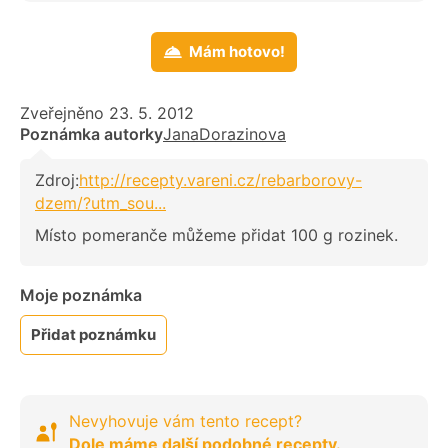
Mám hotovo!
Zveřejněno 23. 5. 2012
Poznámka autorky
JanaDorazinova
Zdroj:
http://recepty.vareni.cz/rebarborovy-
dzem/?utm_sou...
Místo pomeranče můžeme přidat 100 g rozinek.
Moje poznámka
Přidat poznámku
Nevyhovuje vám tento recept?
Dole máme další podobné recepty.