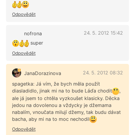
Odpovědět
24. 5. 2012 15:42
nofrona
super
Odpovědět
24. 5. 2012 08:32
JanaDorazinova
spagetka: Já vím, že bych měla použít
diasladidlo, jinak mi na to bude Láďa chodit
,
ale já jsem to chtěla vyzkoušet klasicky. Děcka
jedou na dovolenou a vždycky je džemama
nabalím, vnoučata milují džemy, tak budu dávat
bacha, aby mi na to moc nechodil
Odpovědět