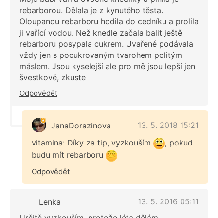
rebarborou. Dělala je z kynutého těsta.
Oloupanou rebarboru hodila do cedníku a prolila
ji vařící vodou. Než knedle začala balit ještě
rebarboru posypala cukrem. Uvařené podávala
vždy jen s pocukrovaným tvarohem politým
máslem. Jsou kyselejší ale pro mě jsou lepší jen
švestkové, zkuste
Odpovědět
13. 5. 2018 15:21
JanaDorazinova
vitamina: Díky za tip, vyzkouším
, pokud
budu mít rebarboru
Odpovědět
13. 5. 2016 05:11
Lenka
Určitě vyzkouším, protože léta dělám