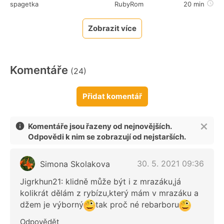
spagetka
RubyRom
20 min
Zobrazit více
Komentáře
(24)
Přidat komentář
Komentáře jsou řazeny od nejnovějších.
Odpovědi k nim se zobrazují od nejstarších.
30. 5. 2021 09:36
Simona Skolakova
Jigrkhun21: klidně může být i z mrazáku,já
kolikrát dělám z rybízu,který mám v mrazáku a
džem je výborný
tak proč né rebarboru
Odpovědět