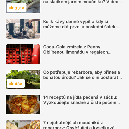
na sladkém jarním moučníku? Video
vám ukáže, jak ji snadno oloupat
331×
Hodnocení
Kolik kávy denně vypít a kdy si
můžeme dát první a poslední šálek:
Načasování je důležité
Coca-Cola zmizela z Penny.
Oblíbenou limonádu v regálech
nenajdete, důvodem je spor s
výrobcem a „hra nervů“
Co potřebuje rebarbora, aby přinesla
bohatou úrodu? Jak se o ni postarat
na jaře
43×
Hodnocení
14 receptů na jídla pečená v sáčku:
Vyzkoušejte snadné a čisté pečení
plné chuti
7 nejchutnějších moučníků z
rebarbory: Osvěžující a kyselkavé