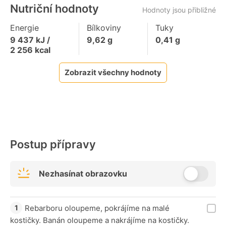
Nutriční hodnoty
Hodnoty jsou přibližné
Energie
Bílkoviny
Tuky
9 437
kJ /
9,62
g
0,41
g
2 256
kcal
Zobrazit všechny hodnoty
Postup přípravy
Nezhasínat obrazovku
Rebarboru oloupeme, pokrájíme na malé
kostičky. Banán oloupeme a nakrájíme na kostičky.