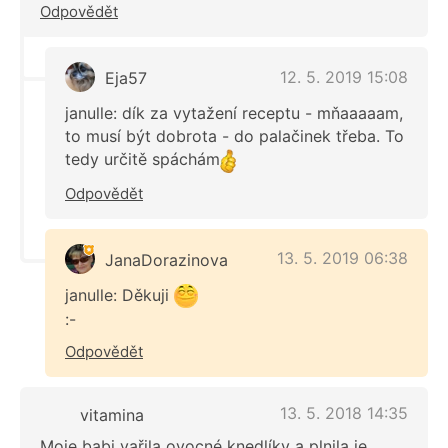
Odpovědět
12. 5. 2019 15:08
Eja57
janulle: dík za vytažení receptu - mňaaaaam,
to musí být dobrota - do palačinek třeba. To
tedy určitě spáchám
Odpovědět
13. 5. 2019 06:38
JanaDorazinova
janulle: Děkuji
:-
Odpovědět
13. 5. 2018 14:35
vitamina
Moje babi vařila ovocné knedlíky a plnila je