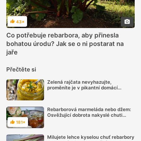
43×
Hodnocení
Co potřebuje rebarbora, aby přinesla
bohatou úrodu? Jak se o ni postarat na
jaře
Přečtěte si
Zelená rajčata nevyhazujte,
proměníte je v pikantní domácí
hořčici. Hotovou ji máte za 20 minut
Rebarborová marmeláda nebo džem:
Osvěžující dobrota nakyslé chuti
výtečně chutná na palačinkách
181×
Hodnocení
Milujete lehce kyselou chuť rebarbory