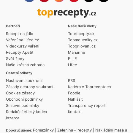
Partneři
Naše další weby
Recept na jídlo
Toprecepty.sk
Vaření na Lifee.cz
Topmoucniky.cz
Videokurzy vaření
Topgrilovani.cz
Recepty Apetit
Marianne
Svět ženy
ELLE
Naše krásná zahrada
Lifee
Ostatní odkazy
Nastavení soukromí
RSS
Zásady ochrany soukromí
Kariéra v Topreceptech
Cookies zásady
Foodie
Obchodní podmínky
Nahlásit
Smluvní podmínky
Transparency report
Redakční etický kodex
Kontakt
Inzerce
Pomazánky
|
Zelenina – recepty
|
Nakládání masa a
Doporučujeme: