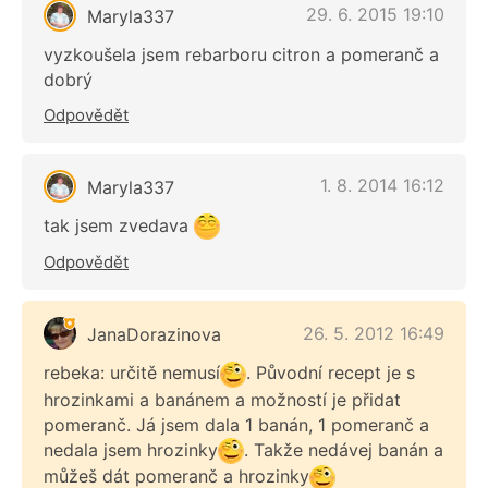
29. 6. 2015 19:10
Maryla337
vyzkoušela jsem rebarboru citron a pomeranč a
dobrý
Odpovědět
1. 8. 2014 16:12
Maryla337
tak jsem zvedava
Odpovědět
26. 5. 2012 16:49
JanaDorazinova
rebeka: určitě nemusí
. Původní recept je s
hrozinkami a banánem a možností je přidat
pomeranč. Já jsem dala 1 banán, 1 pomeranč a
nedala jsem hrozinky
. Takže nedávej banán a
můžeš dát pomeranč a hrozinky