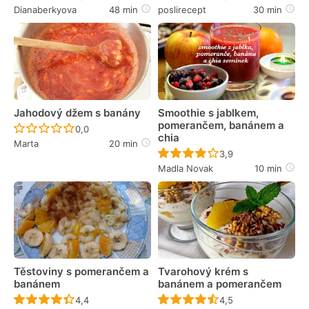
Dianaberkyova
48 min
poslirecept
30 min
Jahodový džem s banány
Smoothie s jablkem,
pomerančem, banánem a
Recept ještě nebyl hodnocen
0,0
chia
Marta
20 min
Recept ještě nebyl 
3,9
Madla Novak
10 min
Těstoviny s pomerančem a
Tvarohový krém s
banánem
banánem a pomerančem
Recept ještě nebyl hodnocen
Recept ještě nebyl 
4,4
4,5