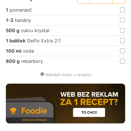
Menší
Větší
porce
porce
1
pomeranč
1-2
banány
500 g
cukru krystal
1 balíček
Gelfix Extra 2:1
100 ml
voda
800 g
rebarbory
Nahlásit chybu v receptu