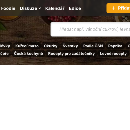
Přida
Foodie
Diskuze
Kalendář
Edice
Vyhledávání
lévky
Kuřecí maso
Okurky
Švestky
Podle ČSN
Paprika
G
ečeře
Česká kuchyně
Recepty pro začátečníky
Levné recepty