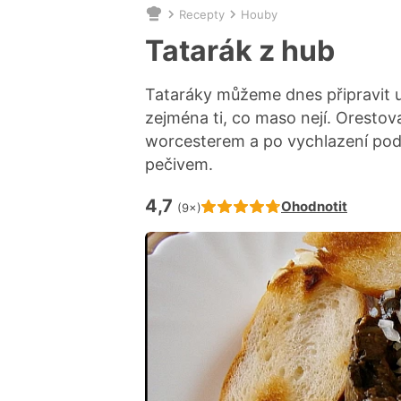
Recepty
Houby
Nacházíte
se
Tatarák z hub
zde:
Tataráky můžeme dnes připravit už
zejména ti, co maso nejí. Orestov
worcesterem a po vychlazení po
pečivem.
4,7
Hodnocení receptu je
Ohodnotit
(9×)