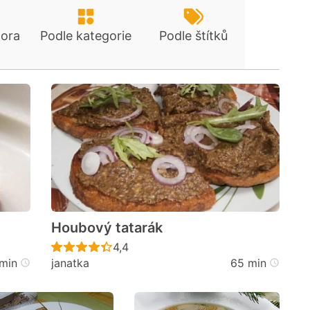
tora
Podle kategorie
Podle štítků
Houbový tatarák
cen
Recept ještě nebyl hodnocen
4,4
min
janatka
65 min