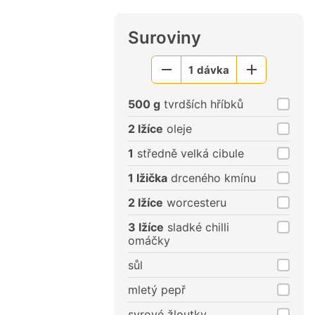
Suroviny
1
dávka
Menší
Větší
porce
porce
500 g
tvrdších hříbků
2 lžíce
oleje
1
středně velká cibule
1 lžička
drceného kmínu
2 lžíce
worcesteru
3 lžíce
sladké chilli
omáčky
sůl
mletý pepř
syrové žloutky