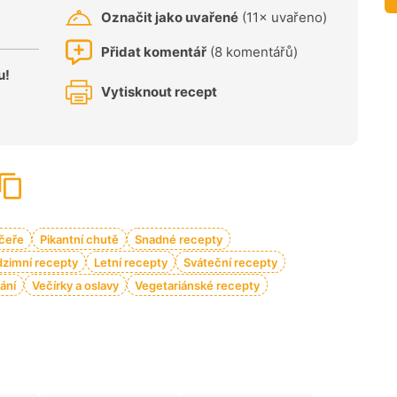
Označit jako uvařené
(11× uvařeno)
Přidat komentář
(8 komentářů)
u!
Vytisknout recept
čeře
Pikantní chutě
Snadné recepty
zimní recepty
Letní recepty
Sváteční recepty
ání
Večírky a oslavy
Vegetariánské recepty