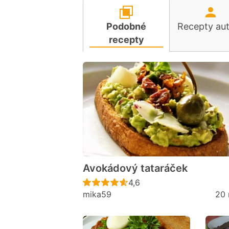
Podobné
Recepty au
recepty
Avokádový tataráček
Recept ještě nebyl hodno
4,6
mika59
20 