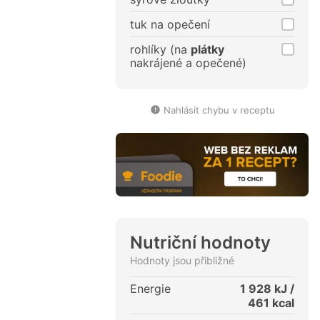
tuk na opečení
rohlíky (na
plátky
nakrájené a opečené)
Nahlásit chybu v receptu
Nutriční hodnoty
Hodnoty jsou přibližné
Energie
1 928
kJ /
461
kcal