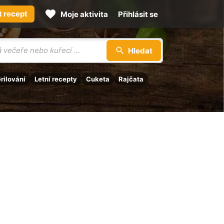
t recept
Moje aktivita
Přihlásit se
Hledat
rilování
Letní recepty
Cuketa
Rajčata