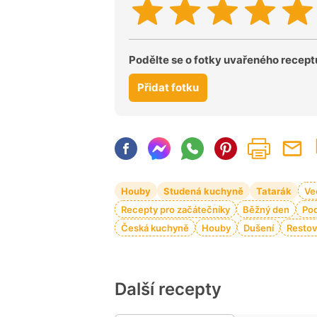
Podělte se o fotky uvařeného recept
Přidat fotku
Houby
Studená kuchyně
Tatarák
Ve
Recepty pro začátečníky
Běžný den
Pod
Česká kuchyně
Houby
Dušení
Restov
Další recepty