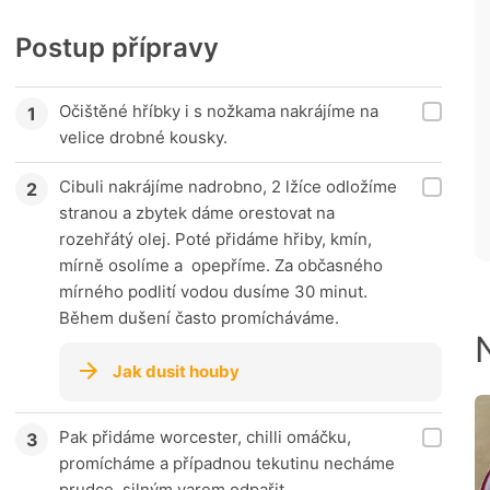
Postup přípravy
Očištěné hříbky i s nožkama nakrájíme na
velice drobné kousky.
Cibuli nakrájíme nadrobno, 2 lžíce odložíme
stranou a zbytek dáme orestovat na
rozehřátý olej. Poté přidáme hřiby, kmín,
mírně osolíme a opepříme. Za občasného
mírného podlití vodou dusíme 30 minut.
Během dušení často promícháváme.
Jak dusit houby
Pak přidáme worcester, chilli omáčku,
promícháme a případnou tekutinu necháme
prudce, silným varem odpařit.