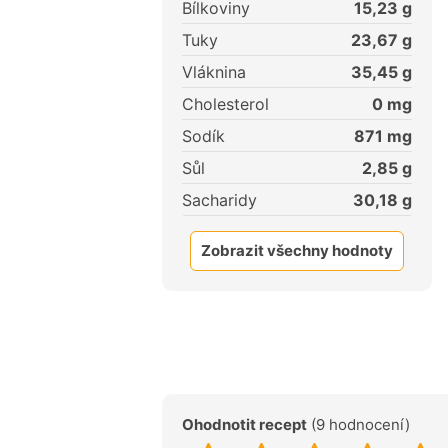
Bílkoviny
15,23
g
Tuky
23,67
g
Vláknina
35,45
g
Cholesterol
0
mg
Sodík
871
mg
Sůl
2,85
g
Sacharidy
30,18
g
Zobrazit všechny hodnoty
Ohodnotit recept
(9 hodnocení)