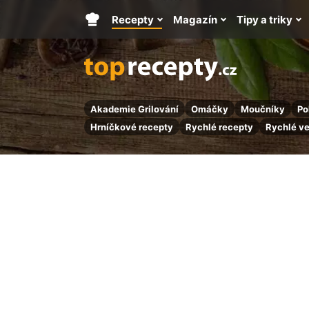
Recepty
Magazín
Tipy a triky
Hlavní
stránka
Akademie Grilování
Omáčky
Moučníky
Po
Hrníčkové recepty
Rychlé recepty
Rychlé v