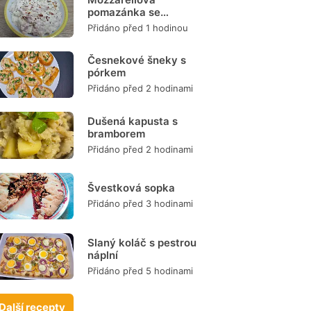
pomazánka se
šunkou
Přidáno před 1 hodinou
Česnekové šneky s
pórkem
Přidáno před 2 hodinami
Dušená kapusta s
bramborem
Přidáno před 2 hodinami
Švestková sopka
Přidáno před 3 hodinami
Slaný koláč s pestrou
náplní
Přidáno před 5 hodinami
Další recepty