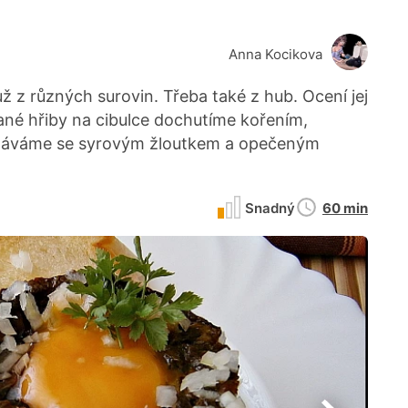
Anna Kocikova
 z různých surovin. Třeba také z hub. Ocení jej
ané hřiby na cibulce dochutíme kořením,
dáváme se syrovým žloutkem a opečeným
Doba
Snadný
60 min
přípravy