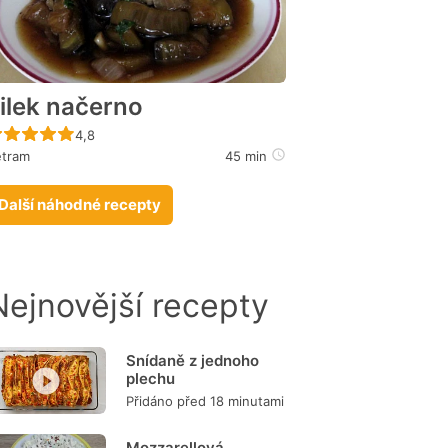
ilek načerno
Recept ještě nebyl hodnocen
4,8
etram
45 min
Další náhodné recepty
Nejnovější recepty
Snídaně z jednoho
plechu
Přidáno před 18 minutami
Mozzarellová