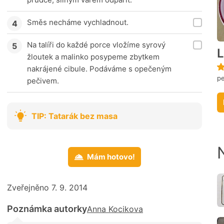
Směs necháme vychladnout.
Na talíři do každé porce vložíme syrový
L
žloutek a malinko posypeme zbytkem
nakrájené cibule. Podáváme s opečeným
p
pečivem.
TIP: Tatarák bez masa
Mám hotovo!
Zveřejněno 7. 9. 2014
Poznámka autorky
Anna Kocikova