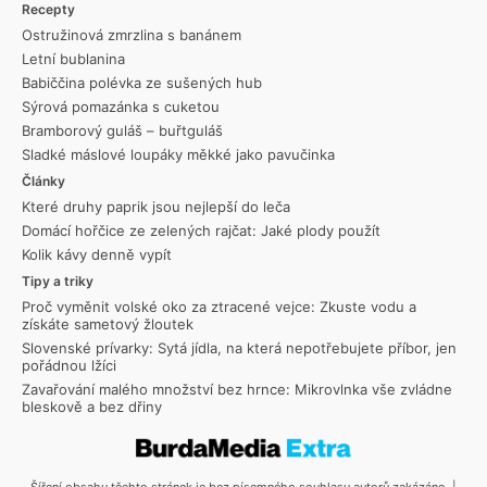
Recepty
Ostružinová zmrzlina s banánem
Letní bublanina
Babiččina polévka ze sušených hub
Sýrová pomazánka s cuketou
Bramborový guláš – buřtguláš
Sladké máslové loupáky měkké jako pavučinka
Články
Které druhy paprik jsou nejlepší do leča
Domácí hořčice ze zelených rajčat: Jaké plody použít
Kolik kávy denně vypít
Tipy a triky
Proč vyměnit volské oko za ztracené vejce: Zkuste vodu a
získáte sametový žloutek
Slovenské prívarky: Sytá jídla, na která nepotřebujete příbor, jen
pořádnou lžíci
Zavařování malého množství bez hrnce: Mikrovlnka vše zvládne
bleskově a bez dřiny
Šíření obsahu těchto stránek je bez písemného souhlasu autorů zakázáno. |