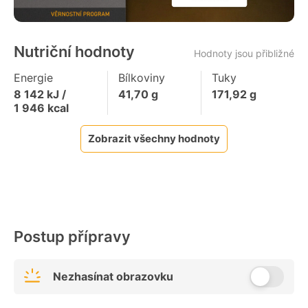
Nutriční hodnoty
Hodnoty jsou přibližné
Energie
Bílkoviny
Tuky
8 142
kJ /
41,70
g
171,92
g
1 946
kcal
Zobrazit všechny hodnoty
Postup přípravy
Nezhasínat obrazovku