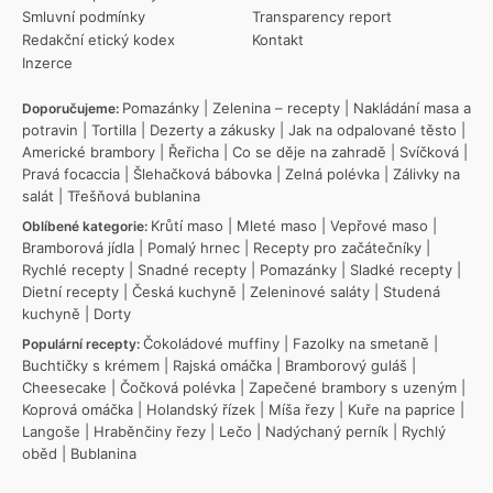
Smluvní podmínky
Transparency report
Redakční etický kodex
Kontakt
Inzerce
Pomazánky
|
Zelenina – recepty
|
Nakládání masa a
Doporučujeme:
potravin
|
Tortilla
|
Dezerty a zákusky
|
Jak na odpalované těsto
|
Americké brambory
|
Řeřicha
|
Co se děje na zahradě
|
Svíčková
|
Pravá focaccia
|
Šlehačková bábovka
|
Zelná polévka
|
Zálivky na
salát
|
Třešňová bublanina
Krůtí maso
|
Mleté maso
|
Vepřové maso
|
Oblíbené kategorie:
Bramborová jídla
|
Pomalý hrnec
|
Recepty pro začátečníky
|
Rychlé recepty
|
Snadné recepty
|
Pomazánky
|
Sladké recepty
|
Dietní recepty
|
Česká kuchyně
|
Zeleninové saláty
|
Studená
kuchyně
|
Dorty
Čokoládové muffiny
|
Fazolky na smetaně
|
Populární recepty:
Buchtičky s krémem
|
Rajská omáčka
|
Bramborový guláš
|
Cheesecake
|
Čočková polévka
|
Zapečené brambory s uzeným
|
Koprová omáčka
|
Holandský řízek
|
Míša řezy
|
Kuře na paprice
|
Langoše
|
Hraběnčiny řezy
|
Lečo
|
Nadýchaný perník
|
Rychlý
oběd
|
Bublanina