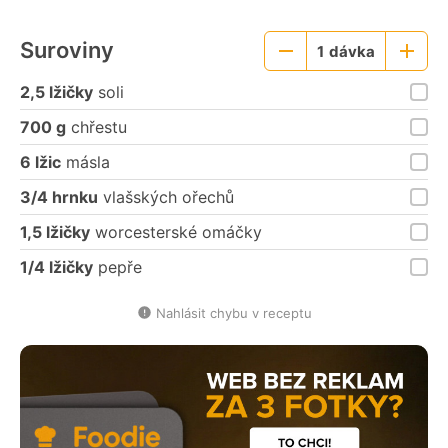
Suroviny
1
dávka
Menší
Větší
porce
porce
2,5 lžičky
soli
700 g
chřestu
6 lžic
másla
3/4 hrnku
vlašských ořechů
1,5 lžičky
worcesterské omáčky
1/4 lžičky
pepře
Nahlásit chybu v receptu