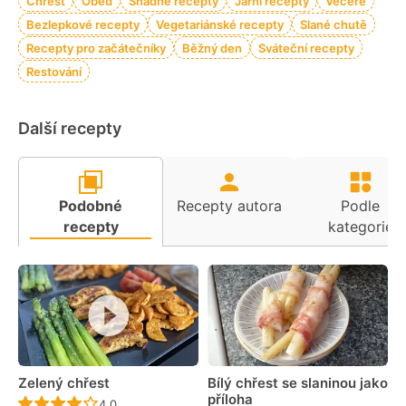
Chřest
Oběd
Snadné recepty
Jarní recepty
Večeře
Bezlepkové recepty
Vegetariánské recepty
Slané chutě
Recepty pro začátečníky
Běžný den
Sváteční recepty
Restování
Další recepty
Podobné
Recepty autora
Podle
recepty
kategorie
Zelený chřest
Bílý chřest se slaninou jako
příloha
Recept ještě nebyl hodnocen
4,0