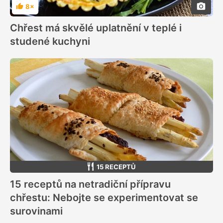
8×
Hodnocení
Chřest má skvělé uplatnění v teplé i
studené kuchyni
15 RECEPTŮ
15 receptů na netradiční přípravu
chřestu: Nebojte se experimentovat se
surovinami