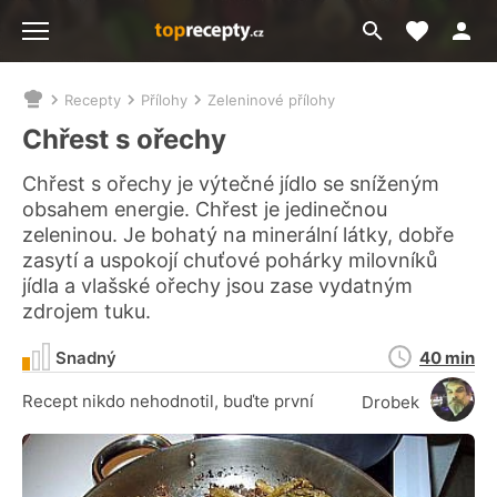
Moje akt
Přejít
Menu
na
vyhledávání
Recepty
Přílohy
Zeleninové přílohy
Nacházíte
se
Chřest s ořechy
zde:
Chřest s ořechy je výtečné jídlo se sníženým
obsahem energie. Chřest je jedinečnou
zeleninou. Je bohatý na minerální látky, dobře
zasytí a uspokojí chuťové pohárky milovníků
jídla a vlašské ořechy jsou zase vydatným
zdrojem tuku.
Doba
Snadný
40 min
přípravy
Recept nikdo nehodnotil, buďte první
Drobek