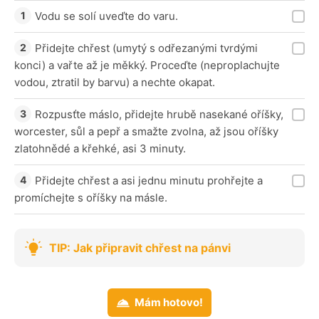
Vodu se solí uveďte do varu.
Přidejte chřest (umytý s odřezanými tvrdými
konci) a vařte až je měkký. Proceďte (neproplachujte
vodou, ztratil by barvu) a nechte okapat.
Rozpusťte máslo, přidejte hrubě nasekané oříšky,
worcester, sůl a pepř a smažte zvolna, až jsou oříšky
zlatohnědé a křehké, asi 3 minuty.
Přidejte chřest a asi jednu minutu prohřejte a
promíchejte s oříšky na másle.
TIP: Jak připravit chřest na pánvi
Mám hotovo!