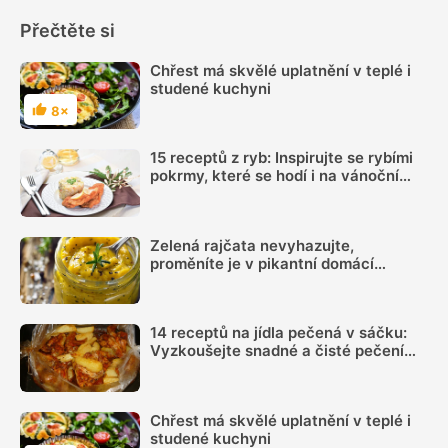
Přečtěte si
Chřest má skvělé uplatnění v teplé i
studené kuchyni
8×
Hodnocení
15 receptů z ryb: Inspirujte se rybími
pokrmy, které se hodí i na vánoční
hostinu
Zelená rajčata nevyhazujte,
proměníte je v pikantní domácí
hořčici. Hotovou ji máte za 20 minut
14 receptů na jídla pečená v sáčku:
Vyzkoušejte snadné a čisté pečení
plné chuti
Chřest má skvělé uplatnění v teplé i
studené kuchyni