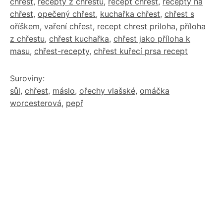
chřest
,
recepty z chřestu
,
recept chřest
,
recepty na
chřest
,
opečený chřest
,
kuchařka chřest
,
chřest s
oříškem
,
vaření chřest
,
recept chrest priloha
,
příloha
z chřestu
,
chřest kuchařka
,
chřest jako příloha k
masu
,
chřest-recepty
,
chřest kuřecí prsa recept
Suroviny:
sůl
,
chřest
,
máslo
,
ořechy vlašské
,
omáčka
worcesterová
,
pepř