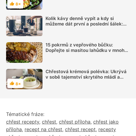
8×
Hodnocení
Kolik kávy denně vypít a kdy si
můžeme dát první a poslední šálek:
Načasování je důležité
15 pokrmů z vepřového bůčku:
Dopřejte si masitou lahůdku v mnoha
podobách
Chřestová krémová polévka: Ukrývá
v sobě tajemství skrytého mládí a
báječnou chuť
8×
Hodnocení
Tématické fráze:
chřest recepty
,
chřest
,
chřest příloha
,
chřest jako
příloha
,
recept na chřest
,
chřest recept
,
recepty