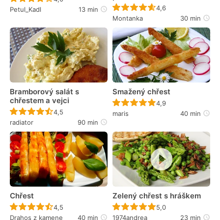
Recept ještě nebyl 
4,6
Petul_Kadl
13 min
Montanka
30 min
Bramborový salát s
Smažený chřest
chřestem a vejci
Recept ještě nebyl 
4,9
Recept ještě nebyl hodnocen
4,5
maris
40 min
radiator
90 min
Chřest
Zelený chřest s hráškem
Recept ještě nebyl hodnocen
Recept ještě nebyl 
4,5
5,0
Drahos z kamene
40 min
1974andrea
23 min