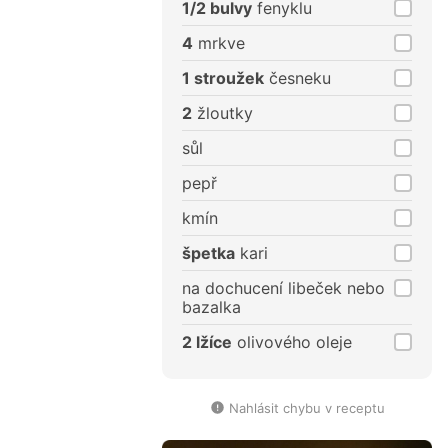
1/2 bulvy
fenyklu
4
mrkve
1 stroužek
česneku
2
žloutky
sůl
pepř
kmín
špetka
kari
na dochucení libeček nebo
bazalka
2 lžíce
olivového oleje
Nahlásit chybu v receptu