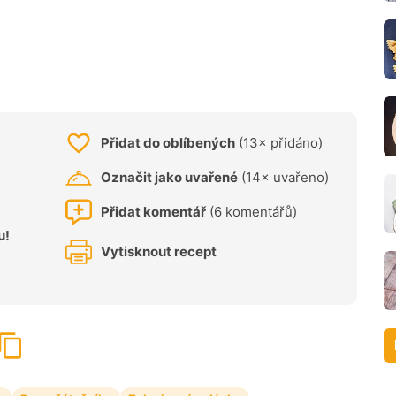
Přidat do oblíbených
(13× přidáno)
Označit jako uvařené
(14× uvařeno)
Přidat komentář
(6 komentářů)
u!
Vytisknout recept