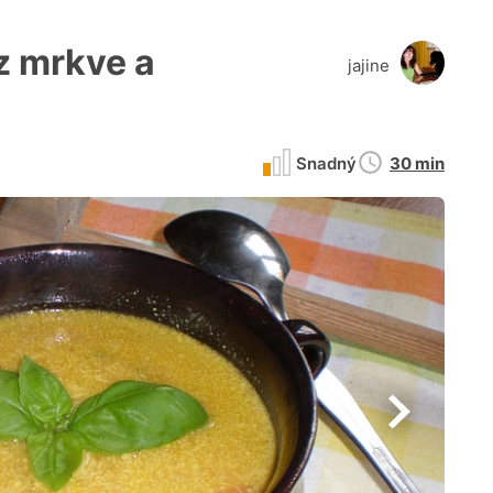
z mrkve a
jajine
Doba
Snadný
30 min
přípravy