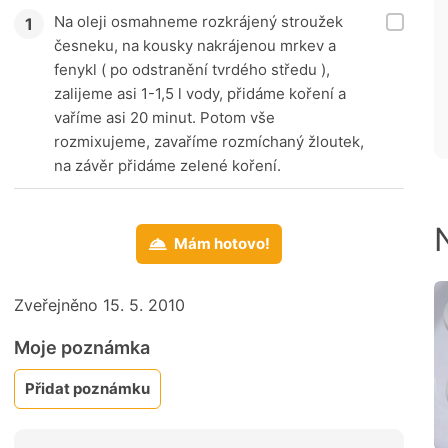
Na oleji osmahneme rozkrájený stroužek
česneku, na kousky nakrájenou mrkev a
fenykl ( po odstranění tvrdého středu ),
zalijeme asi 1-1,5 l vody, přidáme koření a
vaříme asi 20 minut. Potom vše
rozmixujeme, zavaříme rozmíchaný žloutek,
na závěr přidáme zelené koření.
Mám hotovo!
Zveřejněno 15. 5. 2010
Moje poznámka
Přidat poznámku