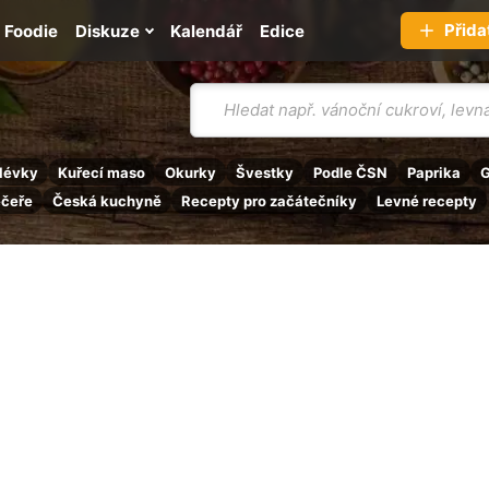
Přida
Foodie
Diskuze
Kalendář
Edice
Vyhledávání
lévky
Kuřecí maso
Okurky
Švestky
Podle ČSN
Paprika
G
ečeře
Česká kuchyně
Recepty pro začátečníky
Levné recepty