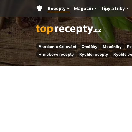
Recepty
Magazín
Tipy a triky
Hlavní
stránka
Akademie Grilování
Omáčky
Moučníky
Po
Hrníčkové recepty
Rychlé recepty
Rychlé v