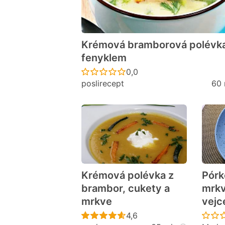
Krémová bramborová polévka
fenyklem
Recept ještě nebyl hodno
0,0
poslirecept
60 
Krémová polévka z
Pórk
brambor, cukety a
mrkv
mrkve
vej
Recept ještě nebyl hodno
4,6