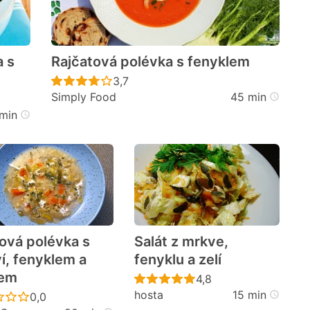
 s
Rajčatová polévka s fenyklem
Recept ještě nebyl hodnocen
3,7
Simply Food
45 min
cen
min
ová polévka s
Salát z mrkve,
í, fenyklem a
fenyklu a zelí
cem
Recept ještě nebyl h
4,8
hosta
15 min
cen
Recept ještě nebyl hodnocen
0,0