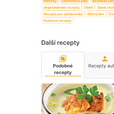
Polévky
Zeleninová jídla
Bezmasá jídl
Vegetariánské recepty
Oběd
Slané chu
Recepty pro začátečníky
Běžný den
Če
Podzimní recepty
Další recepty
Podobné
Recepty au
recepty