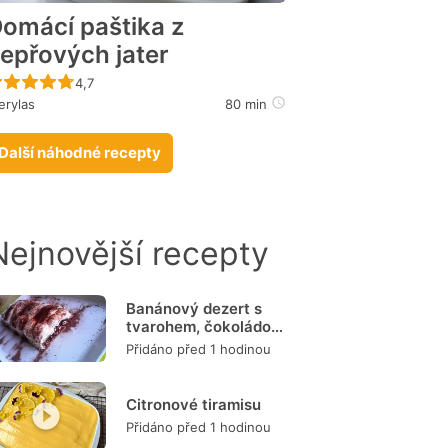
omácí paštika z
epřových jater
Recept ještě nebyl hodnocen
4,7
rylas
80 min
Další náhodné recepty
Nejnovější recepty
Banánový dezert s
tvarohem, čokoládou
a burizony
Přidáno před 1 hodinou
Citronové tiramisu
Přidáno před 1 hodinou