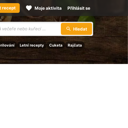
t recept
Moje aktivita
Přihlásit se
Hledat
rilování
Letní recepty
Cuketa
Rajčata