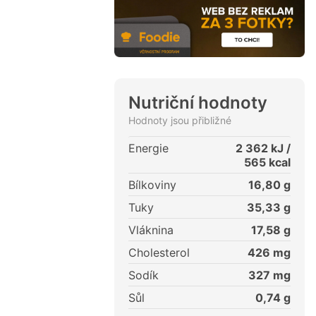
Nutriční hodnoty
Hodnoty jsou přibližné
Energie
2 362
kJ /
565
kcal
Bílkoviny
16,80
g
Tuky
35,33
g
Vláknina
17,58
g
Cholesterol
426
mg
Sodík
327
mg
Sůl
0,74
g