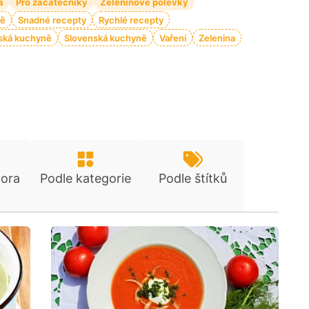
a
Pro začátečníky
Zeleninové polévky
tě
Snadné recepty
Rychlé recepty
ská kuchyně
Slovenská kuchyně
Vaření
Zelenina
tora
Podle kategorie
Podle štítků