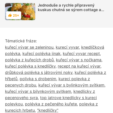
Jednoduše a rychle připravený
kuskus chutná se sýrem cottage a
zeleninou
25×
Hodnocení
Tématické fráze:
kuřecí vývar se zeleninou
,
kurecí vyvar
,
knedlíčková
polévka
,
kuřecí polévka jinak
,
kuřecí vyvar recept
,
polévka z kuřecích drobů
,
kuřecí vývar s nočkama
,
kuřecí polévka s knedlíčky
,
recept na kuřecí vývar
,
drůbková polévka s játrovými noky
,
kuřecí polévka z
hřbetů
,
polivka s drobenim
,
kureci polevka z
pecenych drobu
,
kuřecí vývar s bylinkovým svítkem
,
kuřecí vývar s bilynkovým svitkem
,
knedlicky z
pecenoveho syra
,
top jatrove knedlicky s kureci
polevkou
,
polévka z pečeného kuřete
,
polevka z
kurecich hrbetu
,
"knedličky"