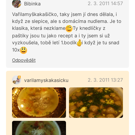
2. 3. 2011 14:57
Bibinka
Vařilamyškakašičko, taky jsem jí dnes dělala, i
když ze slepice, ale s domácíma nudlema. Je to
klasika, která nezklame
Ty knedlíčky z
paštiky jsou tu jako recept a i ty jsem si už
vyzkoušela, tobě letí 1.bodík
i když je tu snad
10x
Odpovědět
2. 3. 2011 13:27
varilamyskakasicku