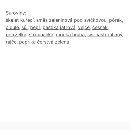
Suroviny:
skelet kuřecí
,
směs zeleninová pod svíčkovou
,
pórek
,
cibule
,
sůl
,
pepř
,
paštika játrová
,
vejce
,
česnek
,
petrželka
,
strouhanka
,
mouka hrubá
,
sýr nastrouhaný
,
rajče
,
paprika čerstvá zelená