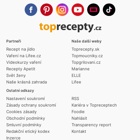
Partneři
Naše další weby
Recept na jídlo
Toprecepty.sk
Vaření na Lifee.cz
Topmoucniky.cz
Videokurzy vaření
Topgrilovani.cz
Recepty Apetit
Marianne
Svět ženy
ELLE
Naše krásná zahrada
Lifee
Ostatní odkazy
Nastavení soukromí
RSS
Zásady ochrany soukromí
Kariéra v Topreceptech
Cookies zásady
Foodie
Obchodní podmínky
Nahlásit
Smluvní podmínky
Transparency report
Redakční etický kodex
Kontakt
Inzerce