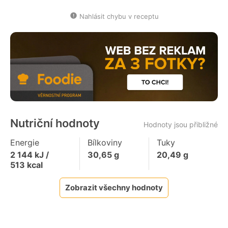
Nahlásit chybu v receptu
Nutriční hodnoty
Hodnoty jsou přibližné
Energie
Bílkoviny
Tuky
2 144
kJ /
30,65
g
20,49
g
513
kcal
Zobrazit všechny hodnoty