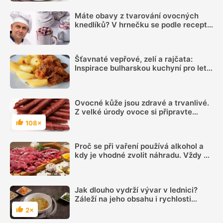
Máte obavy z tvarování ovocných
knedlíků? V hrnečku se podle receptu
knedlíkového mistra vždy povedou
Šťavnaté vepřové, zelí a rajčata:
Inspirace bulharskou kuchyní pro letní
oběd z jednoho pekáčku
Ovocné kůže jsou zdravé a trvanlivé.
Z velké úrody ovoce si připravte
skvělé mlsání
108×
Hodnocení
Proč se při vaření používá alkohol a
kdy je vhodné zvolit náhradu. Vždy se
totiž neodpaří
Jak dlouho vydrží vývar v lednici?
Záleží na jeho obsahu i rychlosti
vychlazení
2×
Hodnocení