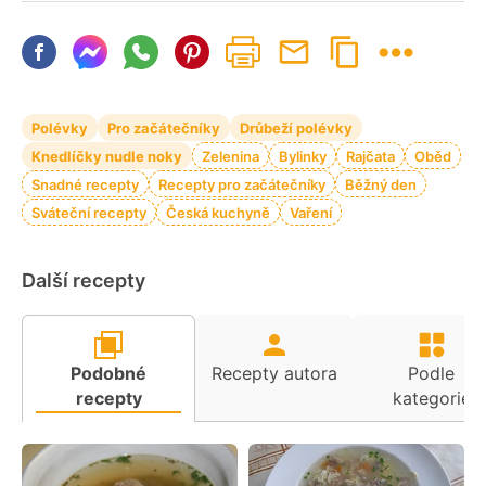
Polévky
Pro začátečníky
Drůbeží polévky
Knedlíčky nudle noky
Zelenina
Bylinky
Rajčata
Oběd
Snadné recepty
Recepty pro začátečníky
Běžný den
Sváteční recepty
Česká kuchyně
Vaření
Další recepty
Podobné
Recepty autora
Podle
recepty
kategorie