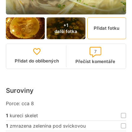
+1
Přidat fotku
další fotka
7
Přidat do oblíbených
Přečíst komentáře
Suroviny
Porce: cca 8
1
kureci skelet
1
zmrazena zelenina pod svickovou