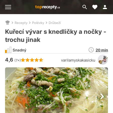
Moje akt
Přejít
Menu
na
vyhledávání
Recepty
Polévky
Drůbeží
Nacházíte
se
Kuřecí vývar s knedličky a nočky -
zde:
trochu jinak
Doba
Snadný
20 min
přípravy
4,6
Hodnocení receptu je
varilamyskakasicku
(7×)