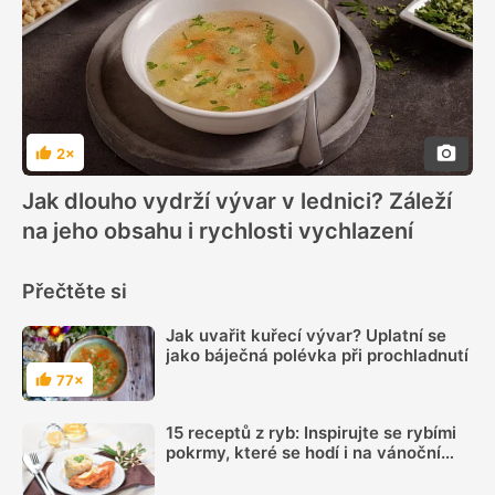
2×
Hodnocení
Jak dlouho vydrží vývar v lednici? Záleží
na jeho obsahu i rychlosti vychlazení
Přečtěte si
Jak uvařit kuřecí vývar? Uplatní se
jako báječná polévka při prochladnutí
77×
Hodnocení
15 receptů z ryb: Inspirujte se rybími
pokrmy, které se hodí i na vánoční
hostinu