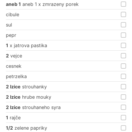
aneb 1
aneb 1 x zmrazeny porek
cibule
sul
pepr
1
x jatrova pastika
2
vejce
cesnek
petrzelka
2 lzice
strouhanky
2 lzice
hrube mouky
2 lzice
strouhaneho syra
1
rajče
1/2
zelene papriky