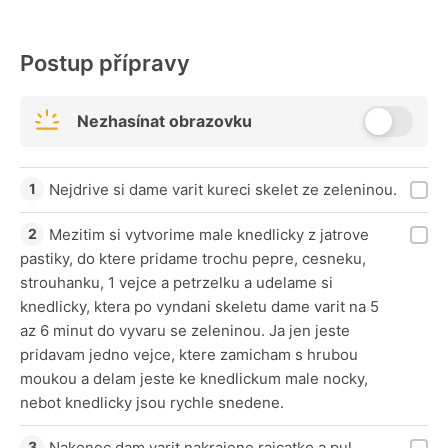
Postup přípravy
Nezhasínat obrazovku
Nejdrive si dame varit kureci skelet ze zeleninou.
Mezitim si vytvorime male knedlicky z jatrove
pastiky, do ktere pridame trochu pepre, cesneku,
strouhanku, 1 vejce a petrzelku a udelame si
knedlicky, ktera po vyndani skeletu dame varit na 5
az 6 minut do vyvaru se zeleninou. Ja jen jeste
pridavam jedno vejce, ktere zamicham s hrubou
moukou a delam jeste ke knedlickum male nocky,
nebot knedlicky jsou rychle snedene.
Nakonec dam varit nakrajene rajcatko a pul