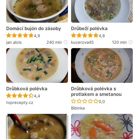
Domácí bujón do zásoby
Drůbeží polévka
Recept ještě nebyl hodnocen
Recept ještě nebyl 
4,9
4,8
jan.alois
240 min
kucerova45
120 min
Drůbková polévka
Drůbková polévka s
protlakem a smetanou
Recept ještě nebyl hodnocen
4,4
Recept ještě nebyl 
0,0
toprecepty.cz
Bibinka