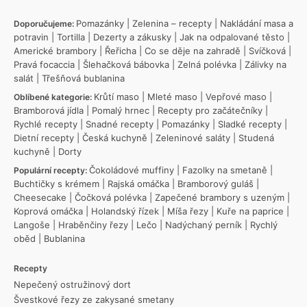
Pomazánky
|
Zelenina – recepty
|
Nakládání masa a
Doporučujeme:
potravin
|
Tortilla
|
Dezerty a zákusky
|
Jak na odpalované těsto
|
Americké brambory
|
Řeřicha
|
Co se děje na zahradě
|
Svíčková
|
Pravá focaccia
|
Šlehačková bábovka
|
Zelná polévka
|
Zálivky na
salát
|
Třešňová bublanina
Krůtí maso
|
Mleté maso
|
Vepřové maso
|
Oblíbené kategorie:
Bramborová jídla
|
Pomalý hrnec
|
Recepty pro začátečníky
|
Rychlé recepty
|
Snadné recepty
|
Pomazánky
|
Sladké recepty
|
Dietní recepty
|
Česká kuchyně
|
Zeleninové saláty
|
Studená
kuchyně
|
Dorty
Čokoládové muffiny
|
Fazolky na smetaně
|
Populární recepty:
Buchtičky s krémem
|
Rajská omáčka
|
Bramborový guláš
|
Cheesecake
|
Čočková polévka
|
Zapečené brambory s uzeným
|
Koprová omáčka
|
Holandský řízek
|
Míša řezy
|
Kuře na paprice
|
Langoše
|
Hraběnčiny řezy
|
Lečo
|
Nadýchaný perník
|
Rychlý
oběd
|
Bublanina
Recepty
Nepečený ostružinový dort
Švestkové řezy ze zakysané smetany