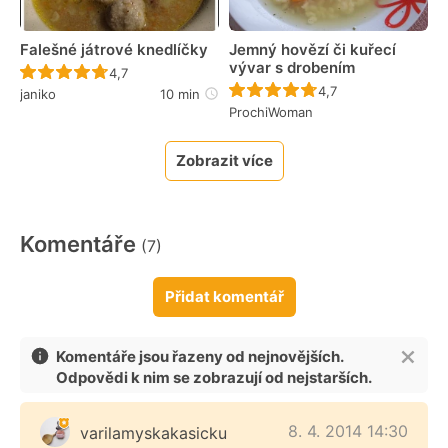
Falešné játrové knedlíčky
Jemný hovězí či kuřecí
vývar s drobením
Recept ještě nebyl hodnocen
4,7
Recept ještě nebyl 
4,7
janiko
10 min
ProchiWoman
Zobrazit více
Komentáře
(7)
Přidat komentář
Komentáře jsou řazeny od nejnovějších.
Odpovědi k nim se zobrazují od nejstarších.
8. 4. 2014 14:30
varilamyskakasicku