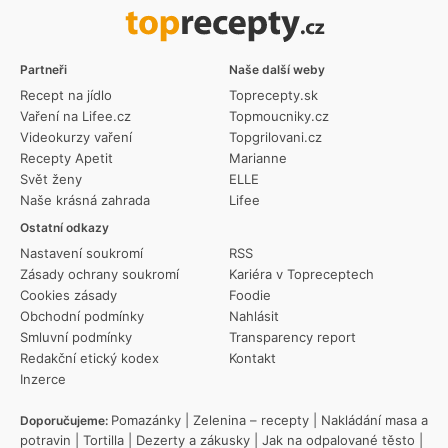
Partneři
Naše další weby
Recept na jídlo
Toprecepty.sk
Vaření na Lifee.cz
Topmoucniky.cz
Videokurzy vaření
Topgrilovani.cz
Recepty Apetit
Marianne
Svět ženy
ELLE
Naše krásná zahrada
Lifee
Ostatní odkazy
Nastavení soukromí
RSS
Zásady ochrany soukromí
Kariéra v Topreceptech
Cookies zásady
Foodie
Obchodní podmínky
Nahlásit
Smluvní podmínky
Transparency report
Redakční etický kodex
Kontakt
Inzerce
Pomazánky
|
Zelenina – recepty
|
Nakládání masa a
Doporučujeme:
potravin
|
Tortilla
|
Dezerty a zákusky
|
Jak na odpalované těsto
|