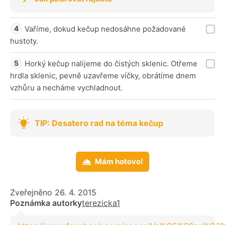
Vaříme, dokud kečup nedosáhne požadované
hustoty.
Horký kečup nalijeme do čistých sklenic. Otřeme
hrdla sklenic, pevně uzavřeme víčky, obrátíme dnem
vzhůru a necháme vychladnout.
TIP: Desatero rad na téma kečup
Mám hotovo!
Zveřejněno 26. 4. 2015
Poznámka autorky
terezicka1