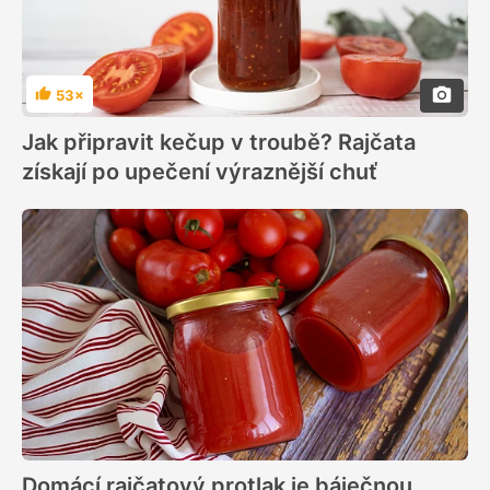
53×
Hodnocení
Jak připravit kečup v troubě? Rajčata
získají po upečení výraznější chuť
Domácí rajčatový protlak je báječnou