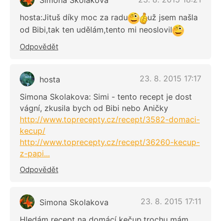
Simona Skolakova
hosta:Jituš díky moc za radu
už jsem našla
od Bibi,tak ten udělám,tento mi neoslovil
Odpovědět
23. 8. 2015 17:17
hosta
Simona Skolakova: Simi - tento recept je dost
vágní, zkusila bych od Bibi nebo Aničky
http://www.toprecepty.cz/recept/3582-domaci-
kecup/
http://www.toprecepty.cz/recept/36260-kecup-
z-papi...
Odpovědět
23. 8. 2015 17:11
Simona Skolakova
Hledám recept na domácí kečup,trochu mám