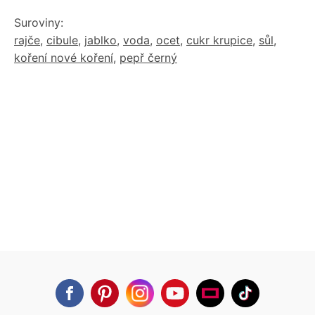
Suroviny:
rajče
,
cibule
,
jablko
,
voda
,
ocet
,
cukr krupice
,
sůl
,
koření nové koření
,
pepř černý