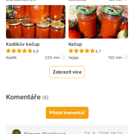
Kadlíkův kečup
Kečup
Recept ještě nebyl hodnocen
Recept ještě nebyl 
4,9
4,7
Kadlik
225 min
tejaja
150 min
Zobrazit více
Komentáře
(5)
Přidat komentář
23. 8. 2015 18:21