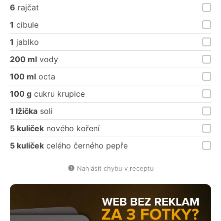
porce
porce
6
rajčat
1
cibule
1
jablko
200 ml
vody
100 ml
octa
100 g
cukru krupice
1 lžička
soli
5 kuliček
nového koření
5 kuliček
celého černého pepře
Nahlásit chybu v receptu