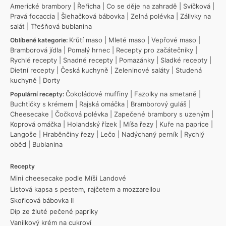
Americké brambory
|
Řeřicha
|
Co se děje na zahradě
|
Svíčková
|
Pravá focaccia
|
Šlehačková bábovka
|
Zelná polévka
|
Zálivky na
salát
|
Třešňová bublanina
Krůtí maso
|
Mleté maso
|
Vepřové maso
|
Oblíbené kategorie:
Bramborová jídla
|
Pomalý hrnec
|
Recepty pro začátečníky
|
Rychlé recepty
|
Snadné recepty
|
Pomazánky
|
Sladké recepty
|
Dietní recepty
|
Česká kuchyně
|
Zeleninové saláty
|
Studená
kuchyně
|
Dorty
Čokoládové muffiny
|
Fazolky na smetaně
|
Populární recepty:
Buchtičky s krémem
|
Rajská omáčka
|
Bramborový guláš
|
Cheesecake
|
Čočková polévka
|
Zapečené brambory s uzeným
|
Koprová omáčka
|
Holandský řízek
|
Míša řezy
|
Kuře na paprice
|
Langoše
|
Hraběnčiny řezy
|
Lečo
|
Nadýchaný perník
|
Rychlý
oběd
|
Bublanina
Recepty
Mini cheesecake podle Míši Landové
Listová kapsa s pestem, rajčetem a mozzarellou
Skořicová bábovka II
Dip ze žluté pečené papriky
Vanilkový krém na cukroví