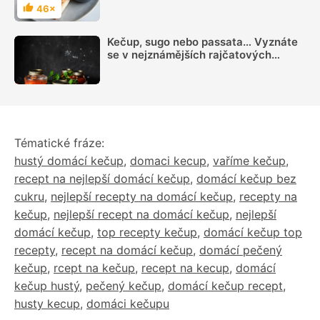
videonávodu
46×
Hodnocení
Kečup, sugo nebo passata… Vyznáte
se v nejznámějších rajčatových
omáčkách?
Tématické fráze:
hustý domácí kečup
,
domaci kecup
,
vaříme kečup
,
recept na nejlepší domácí kečup
,
domácí kečup bez
cukru
,
nejlepší recepty na domácí kečup
,
recepty na
kečup
,
nejlepší recept na domácí kečup
,
nejlepší
domácí kečup
,
top recepty kečup
,
domácí kečup top
recepty
,
recept na domácí kečup
,
domácí pečený
kečup
,
rcept na kečup
,
recept na kecup
,
domácí
kečup hustý
,
pečený kečup
,
domácí kečup recept
,
husty kecup
,
domáci kečupu