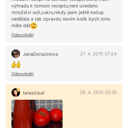
výhradu k tomuto receptu,není uvedeno
množství soli,cukru,nikdy jsem ještě kečup
nedělala a tak opravdu nevím kolik bych toho
měla dát
Odpovědět
27. 4. 2015 07:24
JanaDorazinova
Odpovědět
26. 4. 2015 20:10
terezicka1