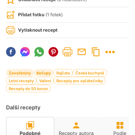
Přidat fotku
(1 fotek)
Vytisknout recept
Zavařeniny
Kečupy
Rajčata
Česká kuchyně
Letní recepty
Vaření
Recepty pro začátečníky
Recepty do 50 korun
Další recepty
Podobné
Recepty autora
Podle