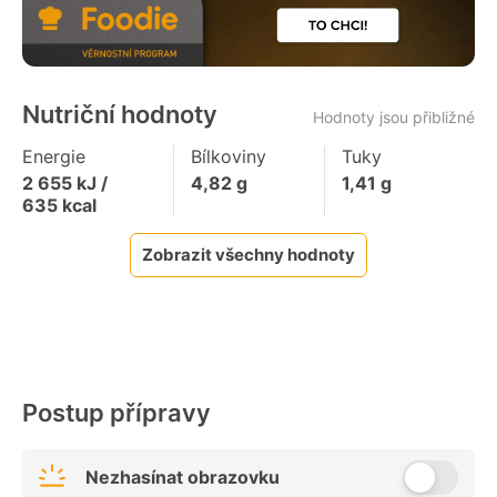
Nutriční hodnoty
Hodnoty jsou přibližné
Energie
Bílkoviny
Tuky
2 655
kJ /
4,82
g
1,41
g
635
kcal
Zobrazit všechny hodnoty
Postup přípravy
Nezhasínat obrazovku