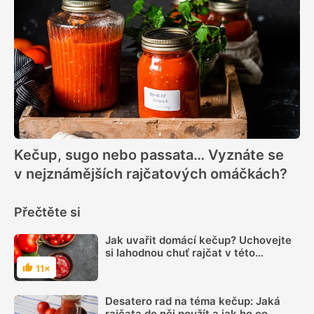
Kečup, sugo nebo passata… Vyznáte se
v nejznámějších rajčatových omáčkách?
Přečtěte si
Jak uvařit domácí kečup? Uchovejte
si lahodnou chuť rajčat v této
oblíbené omáčce
11×
Hodnocení
Desatero rad na téma kečup: Jaká
rajčata do něj použít a jak ho co