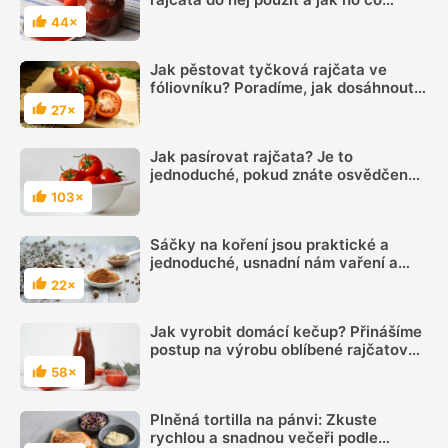
nejlépe uchovat? Poradíme vám naše
44×
Hodnocení
tipy
Jak pěstovat tyčková rajčata ve
fóliovníku? Poradíme, jak dosáhnout
bohaté úrody
27×
Hodnocení
Jak pasírovat rajčata? Je to
jednoduché, pokud znáte osvědčený
postup. Poradíme, jak na to
103×
Hodnocení
Sáčky na koření jsou praktické a
jednoduché, usnadní nám vaření a
dochucování jídel
22×
Hodnocení
Jak vyrobit domácí kečup? Přinášíme
postup na výrobu oblíbené rajčatové
omáčky
58×
Hodnocení
Plněná tortilla na pánvi: Zkuste
rychlou a snadnou večeři podle