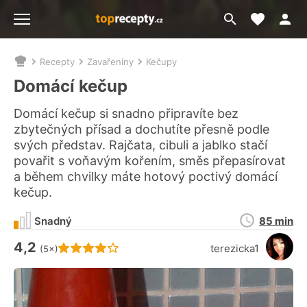
Moje akt
Přejít
Menu
na
vyhledávání
Recepty
Zavařeniny
Kečupy
Nacházíte
se
Domácí kečup
zde:
Domácí kečup si snadno připravíte bez
zbytečných přísad a dochutíte přesně podle
svých představ. Rajčata, cibuli a jablko stačí
povařit s voňavým kořením, směs přepasírovat
a během chvilky máte hotový poctivý domácí
kečup.
Doba
Snadný
85 min
přípravy
4,2
Hodnocení receptu je
terezicka1
(5×)