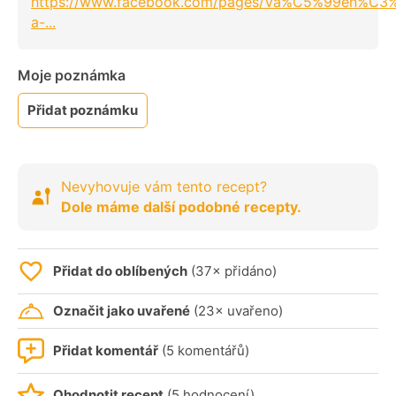
https://www.facebook.com/pages/Va%C5%99en%C3
a-...
Moje poznámka
Přidat poznámku
Nevyhovuje vám tento recept?
Dole máme další podobné recepty.
Přidat do oblíbených
(37× přidáno)
Označit jako uvařené
(23× uvařeno)
Přidat komentář
(5 komentářů)
Ohodnotit recept
(5 hodnocení)