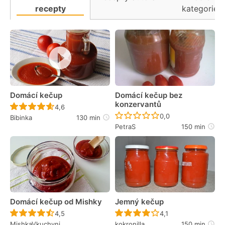
recepty
kategorie
Domácí kečup
Domácí kečup bez
konzervantů
Recept ještě nebyl hodnocen
4,6
Recept ještě nebyl 
0,0
Bibinka
130 min
PetraS
150 min
Domácí kečup od Mishky
Jemný kečup
Recept ještě nebyl hodnocen
Recept ještě nebyl 
4,5
4,1
MishkaVkuchyni
kokronilla
150 min