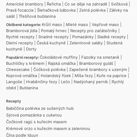
Americké brambory
|
Řeřicha
|
Co se děje na zahradě
|
Svíčková
|
Pravá focaccia
|
Šlehačková bábovka
|
Zelná polévka
|
Zálivky na
salát
|
Třešňová bublanina
Krůtí maso
|
Mleté maso
|
Vepřové maso
|
Oblíbené kategorie:
Bramborová jídla
|
Pomalý hrnec
|
Recepty pro začátečníky
|
Rychlé recepty
|
Snadné recepty
|
Pomazánky
|
Sladké recepty
|
Dietní recepty
|
Česká kuchyně
|
Zeleninové saláty
|
Studená
kuchyně
|
Dorty
Čokoládové muffiny
|
Fazolky na smetaně
|
Populární recepty:
Buchtičky s krémem
|
Rajská omáčka
|
Bramborový guláš
|
Cheesecake
|
Čočková polévka
|
Zapečené brambory s uzeným
|
Koprová omáčka
|
Holandský řízek
|
Míša řezy
|
Kuře na paprice
|
Langoše
|
Hraběnčiny řezy
|
Lečo
|
Nadýchaný perník
|
Rychlý
oběd
|
Bublanina
Recepty
Babiččina polévka ze sušených hub
Sýrová pomazánka s cuketou
Čočkové ragú s kuřecím masem
Krémové orzo s kuřecím masem a zeleninou
Čína podle Iduun