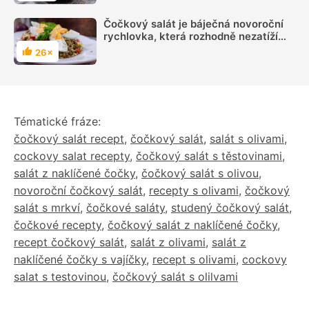
Čočkový salát je báječná novoroční
rychlovka, která rozhodně nezatíží
peněženku
26×
Hodnocení
Tématické fráze:
čočkový salát recept
,
čočkový salát
,
salát s olivami
,
cockovy salat recepty
,
čočkový salát s těstovinami
,
salát z naklíčené čočky
,
čočkový salát s olivou
,
novoroční čočkový salát
,
recepty s olivami
,
čočkový
salát s mrkví
,
čočkové saláty
,
studený čočkový salát
,
čočkové recepty
,
čočkový salát z naklíčené čočky
,
recept čočkový salát
,
salát z olivami
,
salát z
naklíčené čočky s vajíčky
,
recept s olivami
,
cockovy
salat s testovinou
,
čočkový salát s olilvami