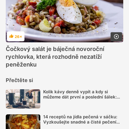
26×
Hodnocení
Čočkový salát je báječná novoroční
rychlovka, která rozhodně nezatíží
peněženku
Přečtěte si
Kolik kávy denně vypít a kdy si
můžeme dát první a poslední šálek:
Načasování je důležité
14 receptů na jídla pečená v sáčku:
Vyzkoušejte snadné a čisté pečení
plné chuti