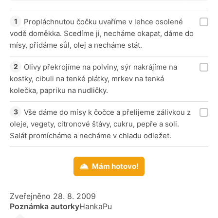
Propláchnutou čočku uvaříme v lehce osolené
vodě doměkka. Scedíme ji, necháme okapat, dáme do
mísy, přidáme sůl, olej a necháme stát.
Olivy překrojíme na polviny, sýr nakrájíme na
kostky, cibuli na tenké plátky, mrkev na tenká
kolečka, papriku na nudličky.
Vše dáme do mísy k čočce a přelijeme zálivkou z
oleje, vegety, citronové šťávy, cukru, pepře a soli.
Salát promícháme a necháme v chladu odležet.
Mám hotovo!
Zveřejněno 28. 8. 2009
Poznámka autorky
HankaPu