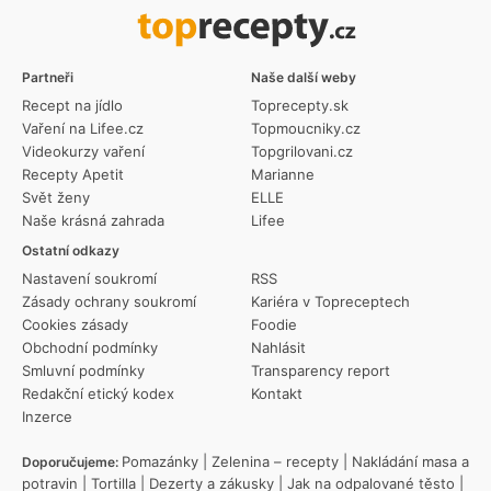
Partneři
Naše další weby
Recept na jídlo
Toprecepty.sk
Vaření na Lifee.cz
Topmoucniky.cz
Videokurzy vaření
Topgrilovani.cz
Recepty Apetit
Marianne
Svět ženy
ELLE
Naše krásná zahrada
Lifee
Ostatní odkazy
Nastavení soukromí
RSS
Zásady ochrany soukromí
Kariéra v Topreceptech
Cookies zásady
Foodie
Obchodní podmínky
Nahlásit
Smluvní podmínky
Transparency report
Redakční etický kodex
Kontakt
Inzerce
Pomazánky
|
Zelenina – recepty
|
Nakládání masa a
Doporučujeme:
potravin
|
Tortilla
|
Dezerty a zákusky
|
Jak na odpalované těsto
|