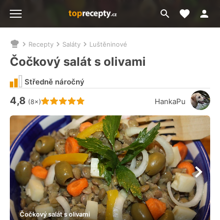
Moje akt
Přejít
Menu
na
vyhledávání
Recepty
Saláty
Luštěninové
Nacházíte
se
Čočkový salát s olivami
zde:
Středně náročný
4,8
Hodnocení receptu je
HankaPu
(8×)
Čočkový salát s olivami