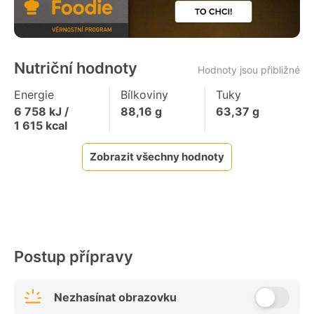
Nutriční hodnoty
Hodnoty jsou přibližné
Energie
Bílkoviny
Tuky
6 758
kJ /
88,16
g
63,37
g
1 615
kcal
Zobrazit všechny hodnoty
Postup přípravy
Nezhasínat obrazovku