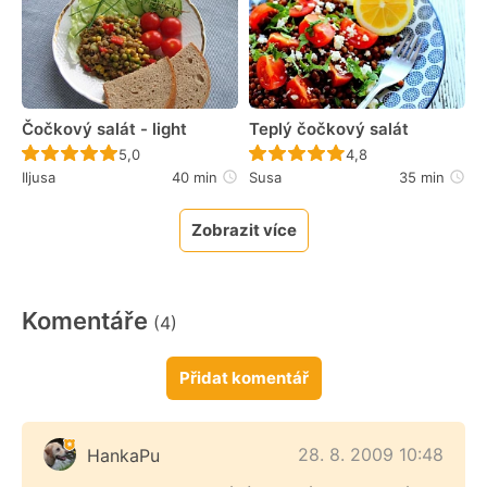
Čočkový salát - light
Teplý čočkový salát
Recept ještě nebyl hodnocen
Recept ještě nebyl 
5,0
4,8
Iljusa
40 min
Susa
35 min
Zobrazit více
Komentáře
(4)
Přidat komentář
28. 8. 2009 10:48
HankaPu