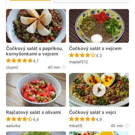
Čočkový salát s paprikou,
Čočkový salát s vejcem
kornyšonkami a vejcem
Recept ještě nebyl 
4,3
Recept ještě nebyl hodnocen
4,7
majda1512
clupmi
40 min
Rajčatový salát s olivami
Čočkový salát s vejci
Recept ještě nebyl hodnocen
Recept ještě nebyl 
4,4
4,9
aadulka
mika59
45 min