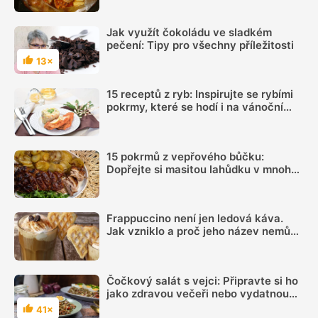
Jak využít čokoládu ve sladkém
pečení: Tipy pro všechny příležitosti
13×
Hodnocení
15 receptů z ryb: Inspirujte se rybími
pokrmy, které se hodí i na vánoční
hostinu
15 pokrmů z vepřového bůčku:
Dopřejte si masitou lahůdku v mnoha
podobách
Frappuccino není jen ledová káva.
Jak vzniklo a proč jeho název nemůže
používat každá kavárna
Čočkový salát s vejci: Připravte si ho
jako zdravou večeři nebo vydatnou
svačinu
41×
Hodnocení