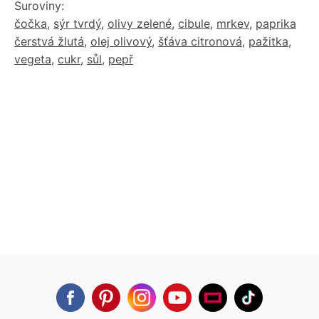
Suroviny:
čočka
,
sýr tvrdý
,
olivy zelené
,
cibule
,
mrkev
,
paprika
čerstvá žlutá
,
olej olivový
,
šťáva citronová
,
pažitka
,
vegeta
,
cukr
,
sůl
,
pepř