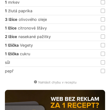
1
mrkev
1
žlutá paprika
3 lžíce
olivového oleje
1 lžíce
citronové šťávy
2 lžíce
nasekané pažitky
1 lžička
Vegety
1 lžička
cukru
sůl
pepř
Nahlásit chybu v receptu