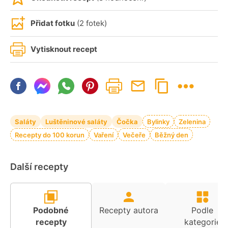
Přidat fotku
(2 fotek)
Vytisknout recept
Saláty
Luštěninové saláty
Čočka
Bylinky
Zelenina
Recepty do 100 korun
Vaření
Večeře
Běžný den
Další recepty
Podobné
Recepty autora
Podle
recepty
kategorie