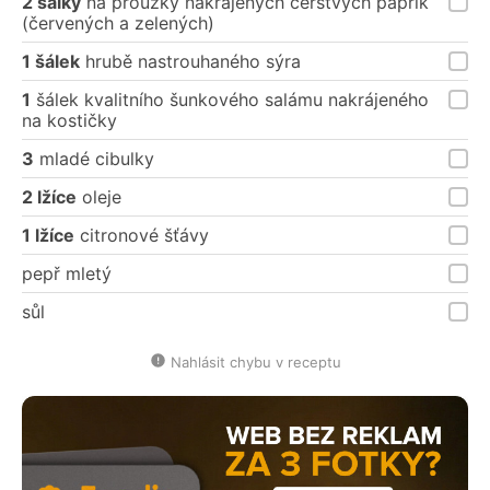
2 šálky
na proužky nakrájených čerstvých paprik
(červených a zelených)
1 šálek
hrubě nastrouhaného sýra
1
šálek kvalitního šunkového salámu nakrájeného
na kostičky
3
mladé cibulky
2 lžíce
oleje
1 lžíce
citronové šťávy
pepř mletý
sůl
Nahlásit chybu v receptu