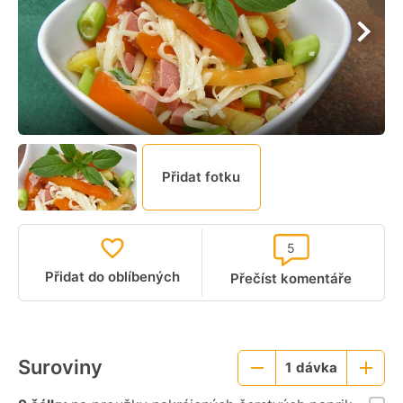
Přidat fotku
5
Přidat do oblíbených
Přečíst komentáře
Suroviny
1
dávka
Menší
Větší
porce
porce