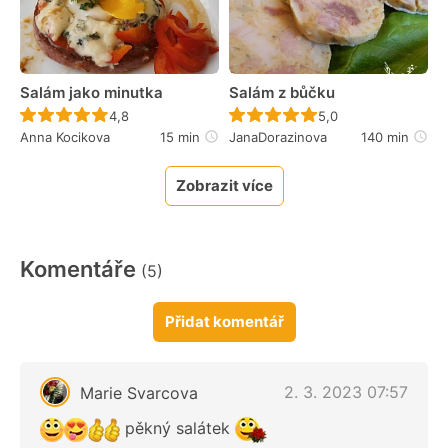
Salám jako minutka
Salám z bůčku
Recept ještě nebyl hodnocen
Recept ještě nebyl 
4,8
5,0
Anna Kocikova
15 min
JanaDorazinova
140 min
Zobrazit více
Komentáře
(5)
Přidat komentář
2. 3. 2023 07:57
Marie Svarcova
pěkný salátek