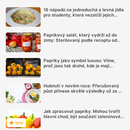
16 nápadů na jednoduchá a levná jídla
pro studenty, která nezatíží jejich
rozpočet
Paprikový salát, který vydrží až do
zimy: Sterilovaný podle receptu od
tchyně Dáši z Moravy nemá chybu
Papriky jako symbol luxusu: Víme,
proč jsou tak drahé, kde je mají
nejlaciněji i čím ve výživě tuto
zeleninu snadno nahradíte
Hubnutí v novém roce: Přerušovaný
půst přinese skvělé výsledky už za 3
týdny. Pravidla jsou jednoduchá
Jak zpracovat papriky. Mohou tvořit
hlavní chod, být součástí zeleninové
směsi, dají se zavařit na zimu
101×
Hodnocení