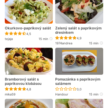
Okurkovo-paprikový salát
Zelený salát s paprikovým
dresinkem
Recept ještě nebyl hodnocen
4,5
Recept ještě nebyl 
4,9
tejaja
15 min
1974andrea
15 min
Bramborový salát s
Pomazánka s paprikovým
paprikovou klobásou
salámem
Recept ještě nebyl hodnocen
Recept ještě nebyl 
4,8
0,0
mika59
Handour
15 min