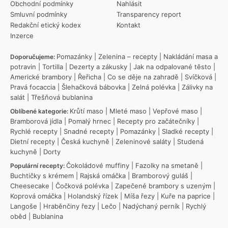
Obchodní podmínky
Nahlásit
Smluvní podmínky
Transparency report
Redakční etický kodex
Kontakt
Inzerce
Pomazánky
|
Zelenina – recepty
|
Nakládání masa a
Doporučujeme:
potravin
|
Tortilla
|
Dezerty a zákusky
|
Jak na odpalované těsto
|
Americké brambory
|
Řeřicha
|
Co se děje na zahradě
|
Svíčková
|
Pravá focaccia
|
Šlehačková bábovka
|
Zelná polévka
|
Zálivky na
salát
|
Třešňová bublanina
Krůtí maso
|
Mleté maso
|
Vepřové maso
|
Oblíbené kategorie:
Bramborová jídla
|
Pomalý hrnec
|
Recepty pro začátečníky
|
Rychlé recepty
|
Snadné recepty
|
Pomazánky
|
Sladké recepty
|
Dietní recepty
|
Česká kuchyně
|
Zeleninové saláty
|
Studená
kuchyně
|
Dorty
Čokoládové muffiny
|
Fazolky na smetaně
|
Populární recepty:
Buchtičky s krémem
|
Rajská omáčka
|
Bramborový guláš
|
Cheesecake
|
Čočková polévka
|
Zapečené brambory s uzeným
|
Koprová omáčka
|
Holandský řízek
|
Míša řezy
|
Kuře na paprice
|
Langoše
|
Hraběnčiny řezy
|
Lečo
|
Nadýchaný perník
|
Rychlý
oběd
|
Bublanina