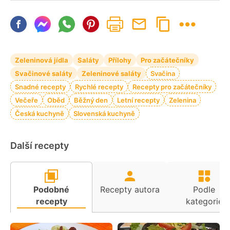
Zeleninová jídla
Saláty
Přílohy
Pro začátečníky
Svačinové saláty
Zeleninové saláty
Svačina
Snadné recepty
Rychlé recepty
Recepty pro začátečníky
Večeře
Oběd
Běžný den
Letní recepty
Zelenina
Česká kuchyně
Slovenská kuchyně
Další recepty
Podobné
Recepty autora
Podle
recepty
kategorie