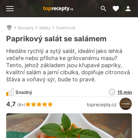
Moje akt
Přejít
Menu
na
vyhledávání
Recepty
Saláty
Svačinové
Nacházíte
se
Paprikový salát se salámem
zde:
Hledáte rychlý a sytý salát, ideální jako lehká
večeře nebo příloha ke grilovanému masu?
Tento, jehož základem jsou křupavé papriky,
kvalitní salám a jarní cibulka, doplňuje citronová
šťáva a voňavý sýr, bude to pravé.
Doba
Snadný
15 min
přípravy
4,7
Hodnocení receptu je
toprecepty.cz
(6×)