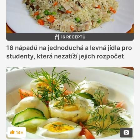
16 RECEPTŮ
16 nápadů na jednoduchá a levná jídla pro
studenty, která nezatíží jejich rozpočet
14×
Hodnocení