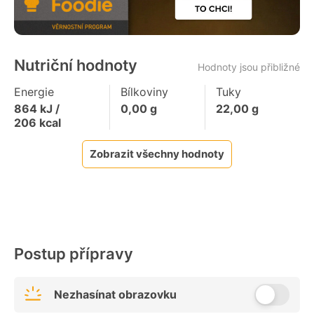
Nutriční hodnoty
Hodnoty jsou přibližné
Energie
Bílkoviny
Tuky
864
kJ /
0,00
g
22,00
g
206
kcal
Zobrazit všechny hodnoty
Postup přípravy
Nezhasínat obrazovku