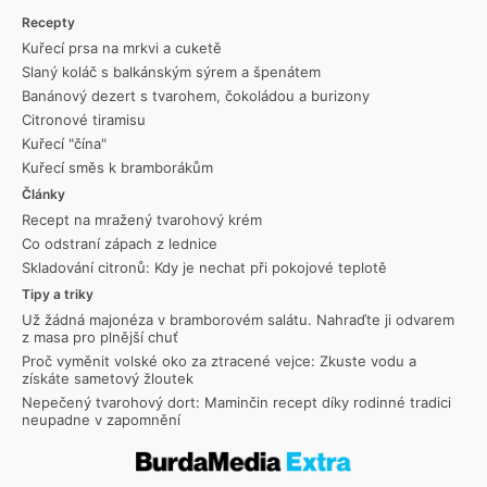
Recepty
Kuřecí prsa na mrkvi a cuketě
Slaný koláč s balkánským sýrem a špenátem
Banánový dezert s tvarohem, čokoládou a burizony
Citronové tiramisu
Kuřecí "čína"
Kuřecí směs k bramborákům
Články
Recept na mražený tvarohový krém
Co odstraní zápach z lednice
Skladování citronů: Kdy je nechat při pokojové teplotě
Tipy a triky
Už žádná majonéza v bramborovém salátu. Nahraďte ji odvarem
z masa pro plnější chuť
Proč vyměnit volské oko za ztracené vejce: Zkuste vodu a
získáte sametový žloutek
Nepečený tvarohový dort: Maminčin recept díky rodinné tradici
neupadne v zapomnění