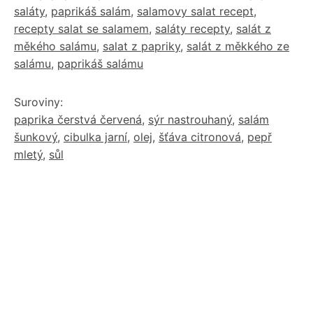
saláty
,
paprikáš salám
,
salamovy salat recept
,
recepty salat se salamem
,
saláty recepty
,
salát z
měkého salámu
,
salat z papriky
,
salát z měkkého ze
salámu
,
paprikáš salámu
Suroviny:
paprika čerstvá červená
,
sýr nastrouhaný
,
salám
šunkový
,
cibulka jarní
,
olej
,
šťáva citronová
,
pepř
mletý
,
sůl