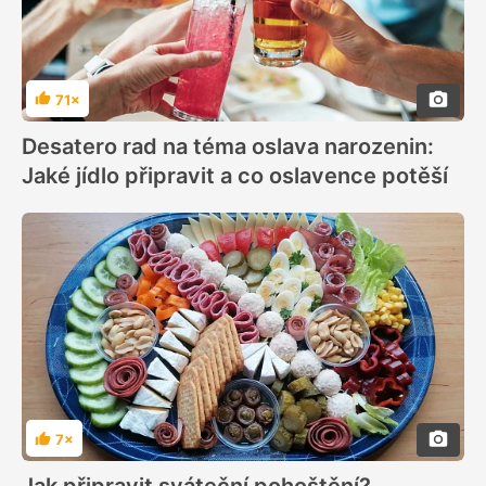
71×
Hodnocení
Desatero rad na téma oslava narozenin:
Jaké jídlo připravit a co oslavence potěší
7×
Hodnocení