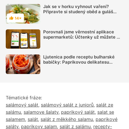
Jak se v horku vyhnout vaření?
Připravte si studený oběd a guláš
nechte na zimu!
14×
Hodnocení
Porovnali jsme věrnostní aplikace
supermarketů: Účtenky už můžete mít
jen v mobilu, nákupní seznam i
recepty taky
Ljutenica podle receptu bulharské
babičky: Paprikovou delikatesu
podobnou ajvaru oceníte k masu i
jako pomazánku na pečivo
Tématické fráze:
salámový salát
,
salámový salát z juniorů
,
salát ze
salámu
,
salamove šalaty
,
paprikový salát
,
salat se
salamem
,
salát
,
salát z měkkého salamu
,
paprikové
saláty
,
paprikovy salam
,
salát z salámu
,
recepty-