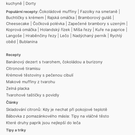
kuchyně
|
Dorty
Čokoládové muffiny
|
Fazolky na smetaně
|
Populární recepty:
Buchtičky s krémem
|
Rajská omáčka
|
Bramborový guláš
|
Cheesecake
|
Čočková polévka
|
Zapečené brambory s uzeným
|
Koprová omáčka
|
Holandský řízek
|
Míša řezy
|
Kuře na paprice
|
Langoše
|
Hraběnčiny řezy
|
Lečo
|
Nadýchaný perník
|
Rychlý
oběd
|
Bublanina
Recepty
Banánový dezert s tvarohem, čokoládou a burizony
Citronové tiramisu
Krémové těstoviny s pečenou cibulí
Makové muffiny z tvarohu
Zelná placka
Tvarohové taštičky s povidly
Články
Skladování citronů: Kdy je nechat při pokojové teplotě
Bábovka z pomazánkového másla: Tipy na vláčné těsto
Které druhy paprik jsou nejlepší do leča
Tipy a triky