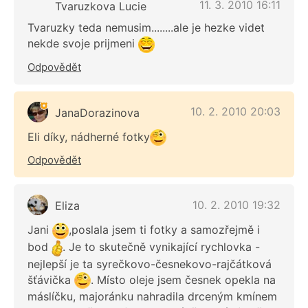
11. 3. 2010 16:11
Tvaruzkova Lucie
Tvaruzky teda nemusim........ale je hezke videt
nekde svoje prijmeni
Odpovědět
10. 2. 2010 20:03
JanaDorazinova
Eli díky, nádherné fotky
Odpovědět
10. 2. 2010 19:32
Eliza
Jani
,poslala jsem ti fotky a samozřejmě i
bod
. Je to skutečně vynikající rychlovka -
nejlepší je ta syrečkovo-česnekovo-rajčátková
šťávička
. Místo oleje jsem česnek opekla na
máslíčku, majoránku nahradila drceným kmínem