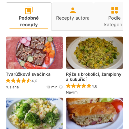
Podobné
Recepty autora
Podle
recepty
kategorie
Tvarůžková svačinka
Rýže s brokolicí, žampiony
a kukuřicí
Recept ještě nebyl hodnocen
4,6
Recept ještě nebyl 
4,8
rusjana
10 min
Navrmi