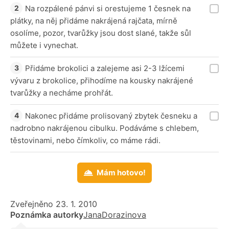
Na rozpálené pánvi si orestujeme 1 česnek na
plátky, na něj přidáme nakrájená rajčata, mírně
osolíme, pozor, tvarůžky jsou dost slané, takže sůl
můžete i vynechat.
Přidáme brokolici a zalejeme asi 2-3 lžícemi
vývaru z brokolice, přihodíme na kousky nakrájené
tvarůžky a necháme prohřát.
Nakonec přidáme prolisovaný zbytek česneku a
nadrobno nakrájenou cibulku. Podáváme s chlebem,
těstovinami, nebo čímkoliv, co máme rádi.
Mám hotovo!
Zveřejněno 23. 1. 2010
Poznámka autorky
JanaDorazinova