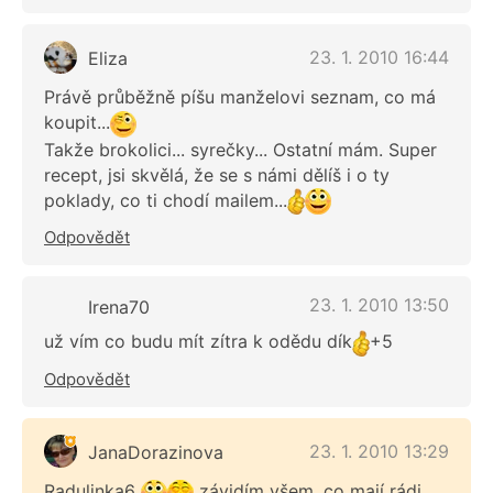
23. 1. 2010 16:44
Eliza
Právě průběžně píšu manželovi seznam, co má
koupit...
Takže brokolici... syrečky... Ostatní mám. Super
recept, jsi skvělá, že se s námi dělíš i o ty
poklady, co ti chodí mailem...
Odpovědět
23. 1. 2010 13:50
Irena70
už vím co budu mít zítra k odědu dík
+5
Odpovědět
23. 1. 2010 13:29
JanaDorazinova
Radulinka6
závidím všem, co mají rádi