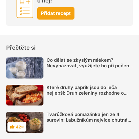
o něj!
Přidat recept
Přečtěte si
Co dělat se zkyslým mlékem?
Nevyhazovat, využijete ho při pečení i
na zahradě
Které druhy paprik jsou do leča
nejlepší: Druh zeleniny rozhodne o
výsledné chuti víc, než si myslíme
Tvarůžková pomazánka jen ze 4
surovin: Labužníkům nejvíce chutná
na topinkách
42×
Hodnocení