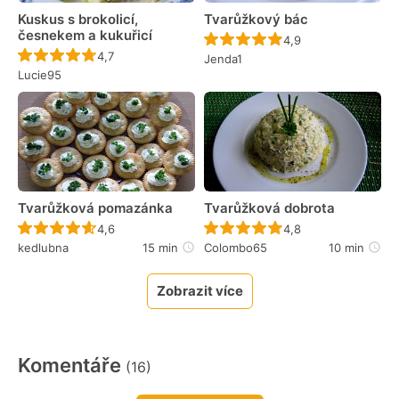
Kuskus s brokolicí,
Tvarůžkový bác
česnekem a kukuřicí
Recept ještě nebyl 
4,9
Recept ještě nebyl hodnocen
4,7
Jenda1
Lucie95
Tvarůžková pomazánka
Tvarůžková dobrota
Recept ještě nebyl hodnocen
Recept ještě nebyl 
4,6
4,8
kedlubna
15 min
Colombo65
10 min
Zobrazit více
Komentáře
(16)