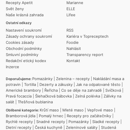
Recepty Apetit
Marianne
Svět ženy
ELLE
Naše krásná zahrada
Lifee
Ostatní odkazy
Nastavení soukromí
RSS
Zásady ochrany soukromí
Kariéra v Topreceptech
Cookies zásady
Foodie
Obchodní podmínky
Nahlásit
Smluvní podmínky
Transparency report
Redakční etický kodex
Kontakt
Inzerce
Pomazánky
|
Zelenina – recepty
|
Nakládání masa a
Doporučujeme:
potravin
|
Tortilla
|
Dezerty a zákusky
|
Jak na odpalované těsto
|
Americké brambory
|
Řeřicha
|
Co se děje na zahradě
|
Svíčková
|
Pravá focaccia
|
Šlehačková bábovka
|
Zelná polévka
|
Zálivky na
salát
|
Třešňová bublanina
Krůtí maso
|
Mleté maso
|
Vepřové maso
|
Oblíbené kategorie:
Bramborová jídla
|
Pomalý hrnec
|
Recepty pro začátečníky
|
Rychlé recepty
|
Snadné recepty
|
Pomazánky
|
Sladké recepty
|
Dietní recepty
|
Česká kuchyně
|
Zeleninové saláty
|
Studená