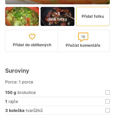
+3
Přidat fotku
další fotky
16
Přidat do oblíbených
Přečíst komentáře
Suroviny
Porce: 1 porce
150 g
brokolice
1
rajče
3 kolečka
tvarůžků