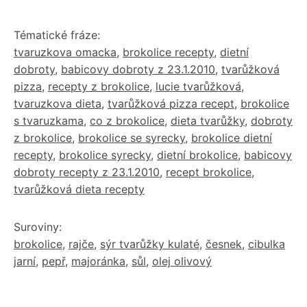
Tématické fráze:
tvaruzkova omacka
,
brokolice recepty
,
dietní
dobroty
,
babicovy dobroty z 23.1.2010
,
tvarůžková
pizza
,
recepty z brokolice
,
lucie tvarůžková
,
tvaruzkova dieta
,
tvarůžková pizza recept
,
brokolice
s tvaruzkama
,
co z brokolice
,
dieta tvarůžky
,
dobroty
z brokolice
,
brokolice se syrecky
,
brokolice dietní
recepty
,
brokolice syrecky
,
dietní brokolice
,
babicovy
dobroty recepty z 23.1.2010
,
recept brokolice
,
tvarůžková dieta recepty
Suroviny:
brokolice
,
rajče
,
sýr tvarůžky kulaté
,
česnek
,
cibulka
jarní
,
pepř
,
majoránka
,
sůl
,
olej olivový