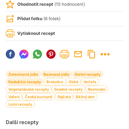
Ohodnotit recept
(15 hodnocení)
Přidat fotku
(6 fotek)
Vytisknout recept
Zeleninová jídla
Bezmasá jídla
Dietní recepty
Redukční recepty
Brokolice
Oběd
Večeře
Vegetariánské recepty
Snadné recepty
Restování
Vaření
Česká kuchyně
Rajčata
Běžný den
Letní recepty
Další recepty