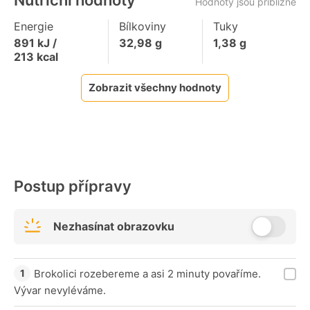
Nutriční hodnoty
Hodnoty jsou přibližné
Energie
Bílkoviny
Tuky
891
kJ /
32,98
g
1,38
g
213
kcal
Zobrazit všechny hodnoty
Postup přípravy
Nezhasínat obrazovku
Brokolici rozebereme a asi 2 minuty povaříme.
Vývar nevyléváme.