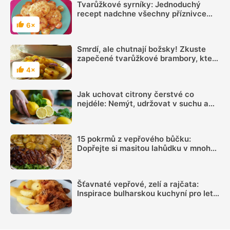
Tvarůžkové syrníky: Jednoduchý
recept nadchne všechny příznivce
olomouckých syrečků
6×
Hodnocení
Smrdí, ale chutnají božsky! Zkuste
zapečené tvarůžkové brambory, které
nemají chybu
4×
Hodnocení
Jak uchovat citrony čerstvé co
nejdéle: Nemýt, udržovat v suchu a
sledovat jednu důležitou věc
15 pokrmů z vepřového bůčku:
Dopřejte si masitou lahůdku v mnoha
podobách
Šťavnaté vepřové, zelí a rajčata:
Inspirace bulharskou kuchyní pro letní
oběd z jednoho pekáčku