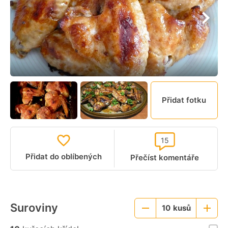
Přidat fotku
15
Přidat do oblíbených
Přečíst komentáře
Suroviny
10
kusů
Menší
Větší
porce
porce