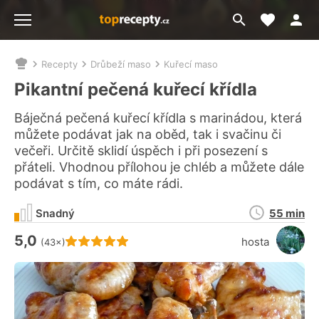
Moje akt
Přejít
Menu
na
vyhledávání
Recepty
Drůbeží maso
Kuřecí maso
Nacházíte
se
Pikantní pečená kuřecí křídla
zde:
Báječná pečená kuřecí křídla s marinádou, která
můžete podávat jak na oběd, tak i svačinu či
večeři. Určitě sklidí úspěch i při posezení s
přáteli. Vhodnou přílohou je chléb a můžete dále
podávat s tím, co máte rádi.
Doba
Snadný
55 min
přípravy
5,0
Hodnocení receptu je
hosta
(43×)