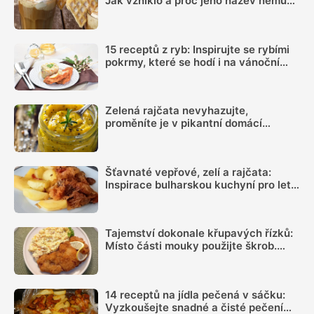
Jak vzniklo a proč jeho název nemůže
používat každá kavárna
15 receptů z ryb: Inspirujte se rybími
pokrmy, které se hodí i na vánoční
hostinu
Zelená rajčata nevyhazujte,
proměníte je v pikantní domácí
hořčici. Hotovou ji máte za 20 minut
Šťavnaté vepřové, zelí a rajčata:
Inspirace bulharskou kuchyní pro letní
oběd z jednoho pekáčku
Tajemství dokonale křupavých řízků:
Místo části mouky použijte škrob.
Důležitý je ale poměr
14 receptů na jídla pečená v sáčku:
Vyzkoušejte snadné a čisté pečení