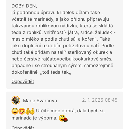
DOBÝ DEN,
já podobnou úpravu křidélek dělám také ,
včetně té marinády, a jako přílohu připravuju
takzvanou rohlíkovou nádivku, která se skládá
teda z rohlíků, vnitřností- játra, srdce, žaludek -
máslo mléko a podle chuti sůl a koření . Také
jako doplnění ozdobím petrželovou natí. Podle
chuti také přidám na talíř sterilovaný okurek a
nebo čerstvé rajčatovocibulkookurkové směs,
případně i se strouhaným sýrem, samozřejmně
dokořeněné. ,,toš teda tak,,
Odpovědět
2. 1. 2025 08:45
Marie Svarcova
Určitě moc dobrá, dala bych si,
marináda je výborná.
Odpovědět