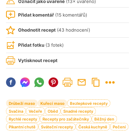
Označit jako uvařené
(13× uvařeno)
Přidat komentář
(15 komentářů)
Ohodnotit recept
(43 hodnocení)
Přidat fotku
(3 fotek)
Vytisknout recept
Drůbeží maso
Kuřecí maso
Bezlepkové recepty
Svačina
Večeře
Oběd
Snadné recepty
Rychlé recepty
Recepty pro začátečníky
Běžný den
Pikantní chutě
Sváteční recepty
Česká kuchyně
Pečení