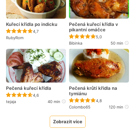
Kuřecí křídla po indicku
Pečená kuřecí křídla v
pikantní omáčce
Recept ještě nebyl hodnocen
4,7
Recept ještě nebyl 
5,0
RubyRom
Bibinka
50 min
Pečená kuřecí křídla
Pečená krůtí křídla na
tymiánu
Recept ještě nebyl hodnocen
4,6
Recept ještě nebyl 
4,8
tejaja
40 min
Colombo65
120 min
Zobrazit více