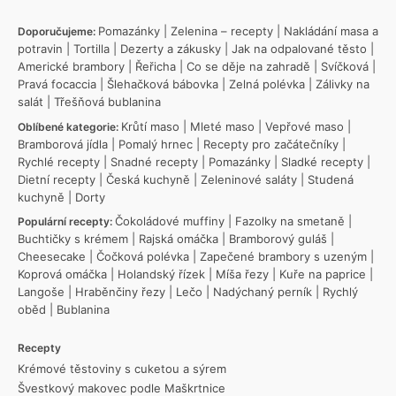
Pomazánky
|
Zelenina – recepty
|
Nakládání masa a
Doporučujeme:
potravin
|
Tortilla
|
Dezerty a zákusky
|
Jak na odpalované těsto
|
Americké brambory
|
Řeřicha
|
Co se děje na zahradě
|
Svíčková
|
Pravá focaccia
|
Šlehačková bábovka
|
Zelná polévka
|
Zálivky na
salát
|
Třešňová bublanina
Krůtí maso
|
Mleté maso
|
Vepřové maso
|
Oblíbené kategorie:
Bramborová jídla
|
Pomalý hrnec
|
Recepty pro začátečníky
|
Rychlé recepty
|
Snadné recepty
|
Pomazánky
|
Sladké recepty
|
Dietní recepty
|
Česká kuchyně
|
Zeleninové saláty
|
Studená
kuchyně
|
Dorty
Čokoládové muffiny
|
Fazolky na smetaně
|
Populární recepty:
Buchtičky s krémem
|
Rajská omáčka
|
Bramborový guláš
|
Cheesecake
|
Čočková polévka
|
Zapečené brambory s uzeným
|
Koprová omáčka
|
Holandský řízek
|
Míša řezy
|
Kuře na paprice
|
Langoše
|
Hraběnčiny řezy
|
Lečo
|
Nadýchaný perník
|
Rychlý
oběd
|
Bublanina
Recepty
Krémové těstoviny s cuketou a sýrem
Švestkový makovec podle Maškrtnice