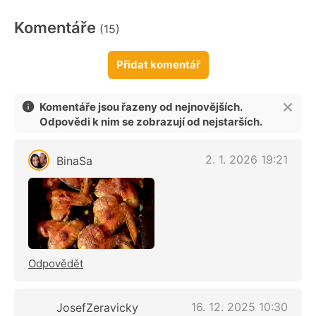
Komentáře
(15)
Přidat komentář
Komentáře jsou řazeny od nejnovějších.
Odpovědi k nim se zobrazují od nejstarších.
2. 1. 2026 19:21
BinaSa
Odpovědět
16. 12. 2025 10:30
JosefZeravicky