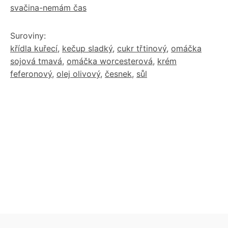
svačina-nemám čas
Suroviny:
křídla kuřecí
,
kečup sladký
,
cukr třtinový
,
omáčka
sojová tmavá
,
omáčka worcesterová
,
krém
feferonový
,
olej olivový
,
česnek
,
sůl