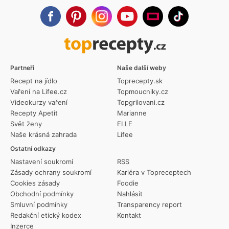
Partneři
Naše další weby
Recept na jídlo
Toprecepty.sk
Vaření na Lifee.cz
Topmoucniky.cz
Videokurzy vaření
Topgrilovani.cz
Recepty Apetit
Marianne
Svět ženy
ELLE
Naše krásná zahrada
Lifee
Ostatní odkazy
Nastavení soukromí
RSS
Zásady ochrany soukromí
Kariéra v Topreceptech
Cookies zásady
Foodie
Obchodní podmínky
Nahlásit
Smluvní podmínky
Transparency report
Redakční etický kodex
Kontakt
Inzerce