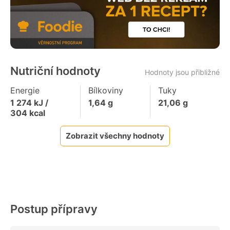
Nutriční hodnoty
Hodnoty jsou přibližné
Energie
Bílkoviny
Tuky
1 274
kJ /
1,64
g
21,06
g
304
kcal
Zobrazit všechny hodnoty
Postup přípravy