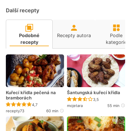
Další recepty
Podobné
Recepty autora
Podle
recepty
kategorie
Kuřecí křídla pečená na
Šantungská kuřecí křídla
bramborách
Recept ještě nebyl 
3,5
Recept ještě nebyl hodnocen
4,7
mojetara
55 min
recepty73
60 min