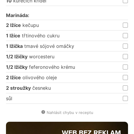
10
kuřecích křídel
Marináda:
2 lžíce
kečupu
1 lžíce
třtinového cukru
1 lžička
tmavé sójové omáčky
1/2 lžičky
worcesteru
1/2 lžičky
feferonového krému
2 lžíce
olivového oleje
2 stroužky
česneku
sůl
Nahlásit chybu v receptu