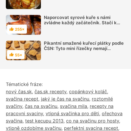
plné chuti
Naporcovat syrové kuře s námi
zvládne každý začátečník. Stačí k
tomu ostrý nůž a prkénko, dobrým
255×
Hodnocení
pomocníkem jsou nůžky na drůbež
Pikantní smažené kuřecí plátky podle
ČSN: Tyto mini řízečky nemají
konkurenci
55×
Hodnocení
Tématické fráze:
nový čas.sk
,
čas.sk recepty
,
copánkový koláč
,
svačina recept
,
jaký je čas na svačinu
,
roztomilé
svačiny
,
čas na svačinu
,
svačina mila
,
recepty na
pracovni svaciny
,
vtipná svačinka pro děti
,
ořechova
svačina
,
test kecupu 2013
,
co na svačinu pro hosty
,
vtipně ozdobíme svačinu
,
perfektni svacina recept
,