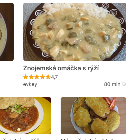
Znojemská omáčka s rýží
cen
Recept ještě nebyl hodnocen
4,7
evkey
80 min