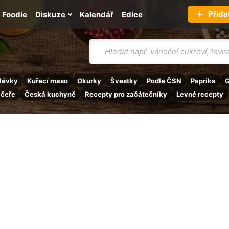
Přida
Foodie
Diskuze
Kalendář
Edice
Vyhledávání
lévky
Kuřecí maso
Okurky
Švestky
Podle ČSN
Paprika
G
ečeře
Česká kuchyně
Recepty pro začátečníky
Levné recepty