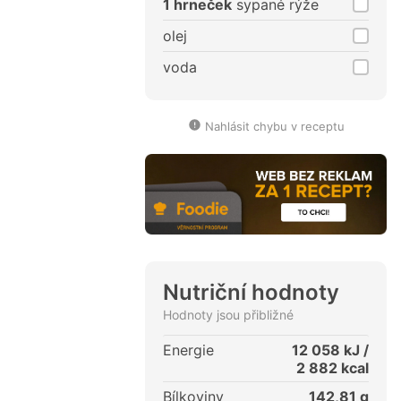
1 hrneček
sypané rýže
olej
voda
Nahlásit chybu v receptu
Nutriční hodnoty
Hodnoty jsou přibližné
Energie
12 058
kJ /
2 882
kcal
Bílkoviny
142,81
g