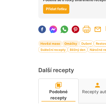
Přidat fotku
Hovězí maso
Omáčky
Dušení
Restov
Sváteční recepty
Běžný den
Náročné r
Další recepty
Podobné
Recepty au
recepty