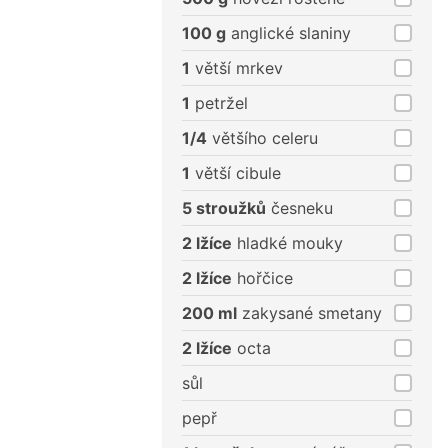
100 g
anglické slaniny
1
větší mrkev
1
petržel
1/4
většího celeru
1
větší cibule
5 stroužků
česneku
2 lžíce
hladké mouky
2 lžíce
hořčice
200 ml
zakysané smetany
2 lžíce
octa
sůl
pepř