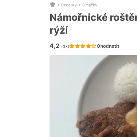
Recepty
Omáčky
Nacházíte
se
Námořnické roště
zde:
rýží
4,2
Hodnocení receptu je
Ohodnotit
(3×)