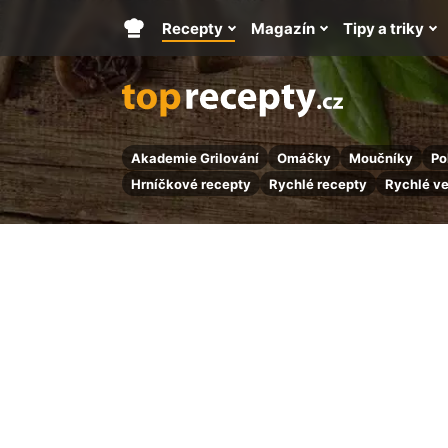
Recepty
Magazín
Tipy a triky
Hlavní
stránka
Akademie Grilování
Omáčky
Moučníky
Po
Hrníčkové recepty
Rychlé recepty
Rychlé v