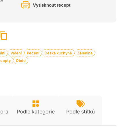
Vytisknout recept
ání
Vaření
Pečení
Česká kuchyně
Zelenina
ecepty
Oběd
tora
Podle kategorie
Podle štítků