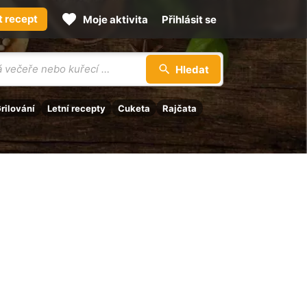
t recept
Moje aktivita
Přihlásit se
Hledat
rilování
Letní recepty
Cuketa
Rajčata