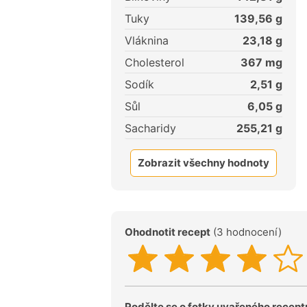
Tuky
139,56
g
Vláknina
23,18
g
Cholesterol
367
mg
Sodík
2,51
g
Sůl
6,05
g
Sacharidy
255,21
g
Zobrazit všechny hodnoty
Ohodnotit recept
(3 hodnocení)
Podělte se o fotky uvařeného recept