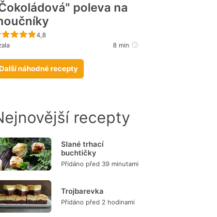
Čokoládová" poleva na
moučníky
Recept ještě nebyl hodnocen
4,8
zala
8 min
Další náhodné recepty
Nejnovější recepty
Slané trhací
buchtičky
Přidáno před 39 minutami
Trojbarevka
Přidáno před 2 hodinami