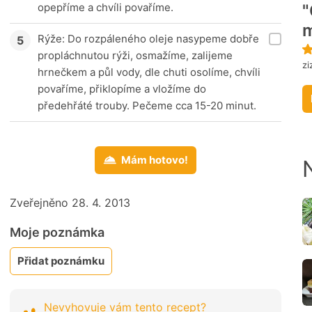
opepříme a chvíli povaříme.
"
Rýže: Do rozpáleného oleje nasypeme dobře
propláchnutou rýži, osmažíme, zalijeme
zi
hrnečkem a půl vody, dle chuti osolíme, chvíli
povaříme, přiklopíme a vložíme do
předehřáté trouby. Pečeme cca 15-20 minut.
Mám hotovo!
Zveřejněno 28. 4. 2013
Moje poznámka
Přidat poznámku
Nevyhovuje vám tento recept?