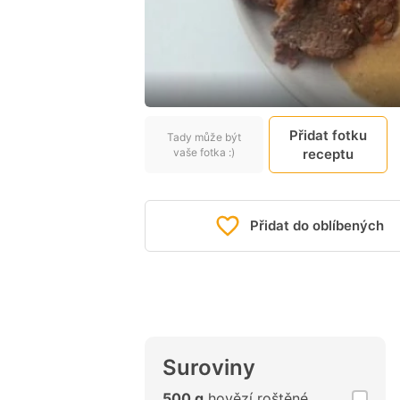
Přidat fotku
Tady může být
vaše fotka :)
receptu
Přidat do oblíbených
Suroviny
500 g
hovězí roštěné