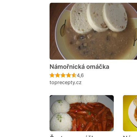
Námořnická omáčka
Recept ještě nebyl hodno
4,6
toprecepty.cz