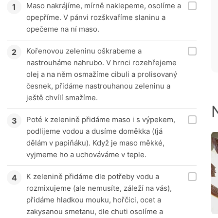
Maso nakrájíme, mírně naklepeme, osolíme a
opepříme. V pánvi rozškvaříme slaninu a
opečeme na ní maso.
Kořenovou zeleninu oškrabeme a
nastrouháme nahrubo. V hrnci rozehřejeme
olej a na něm osmažíme cibuli a prolisovaný
česnek, přidáme nastrouhanou zeleninu a
ještě chvílí smažíme.
Poté k zelenině přidáme maso i s výpekem,
podlijeme vodou a dusíme doměkka ((já
dělám v papiňáku). Když je maso měkké,
vyjmeme ho a uchováváme v teple.
K zelenině přidáme dle potřeby vodu a
rozmixujeme (ale nemusíte, záleží na vás),
přidáme hladkou mouku, hořčici, ocet a
zakysanou smetanu, dle chuti osolíme a