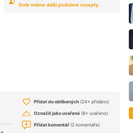
Dole máme další podobné recepty.
Přidat do oblíbených
(24× přidáno)
Označit jako uvařené
(8× uvařeno)
Přidat komentář
(2 komentáře)
u!