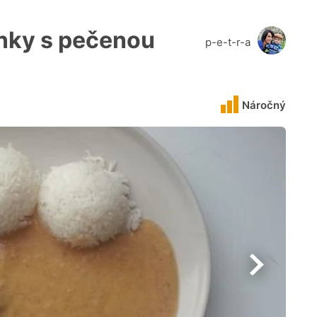
nky s pečenou
p-e-t-r-a
Náročný