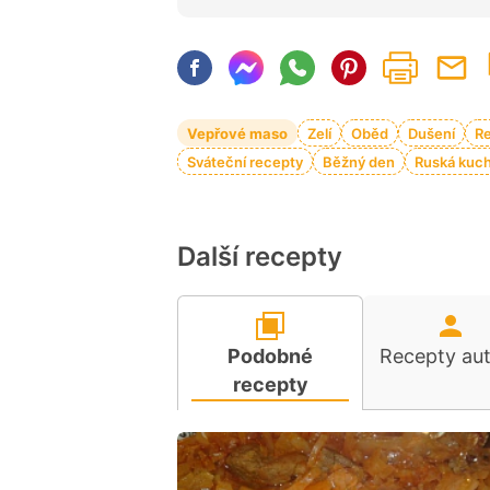
Vepřové maso
Zelí
Oběd
Dušení
Re
Sváteční recepty
Běžný den
Ruská kuc
Další recepty
Podobné
Recepty au
recepty