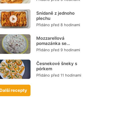
Snídaně z jednoho
plechu
Přidáno před 8 hodinami
Mozzarellová
pomazánka se
šunkou
Přidáno před 9 hodinami
Česnekové šneky s
pórkem
Přidáno před 11 hodinami
Další recepty