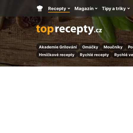
Recepty
Magazín
Tipy a triky
Hlavní
stránka
Akademie Grilování
Omáčky
Moučníky
Po
Hrníčkové recepty
Rychlé recepty
Rychlé v