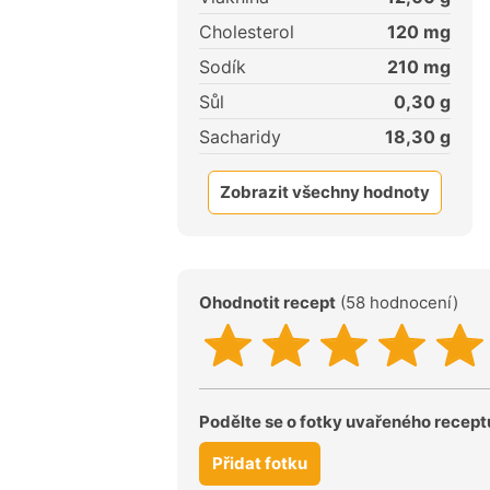
Cholesterol
120
mg
Sodík
210
mg
Sůl
0,30
g
Sacharidy
18,30
g
Zobrazit všechny hodnoty
Ohodnotit recept
(58 hodnocení)
Podělte se o fotky uvařeného recept
Přidat fotku