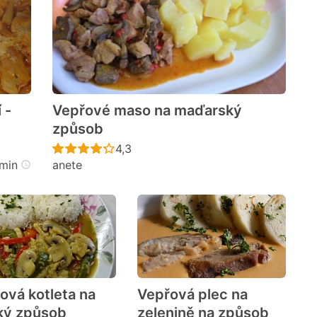
 -
Vepřové maso na maďarský
způsob
cen
Recept ještě nebyl hodnocen
4,3
min
anete
ová kotleta na
Vepřová plec na
ký způsob
zelenině na způsob