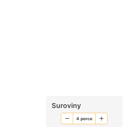
Suroviny
4
porce
Menší
Větší