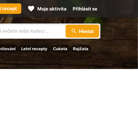
t recept
Moje aktivita
Přihlásit se
Hledat
rilování
Letní recepty
Cuketa
Rajčata