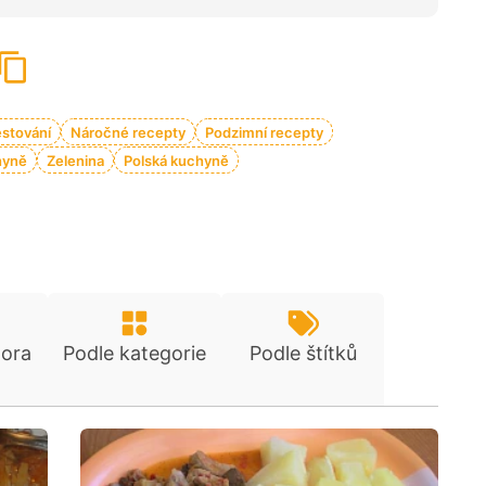
stování
Náročné recepty
Podzimní recepty
hyně
Zelenina
Polská kuchyně
tora
Podle kategorie
Podle štítků