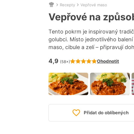
Recepty
Vepřové maso
Nacházíte
se
Vepřové na způso
zde:
Tento pokrm je inspirovaný tradič
golubci. Místo jednotlivého balen
maso, cibule a zelí – připravují d
4,9
Hodnocení receptu je
Ohodnotit
(58×)
Přidat do oblíbených