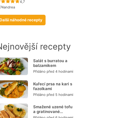
Recept ještě nebyl hodnocen
4,7
974andrea
Další náhodné recepty
Nejnovější recepty
Salát s burratou a
balzamikem
Přidáno před 4 hodinami
Kuřecí prsa na kari s
fazolkami
Přidáno před 5 hodinami
Smažené uzené tofu
a gratinované
brambory
Přidáno před 6 hodinami