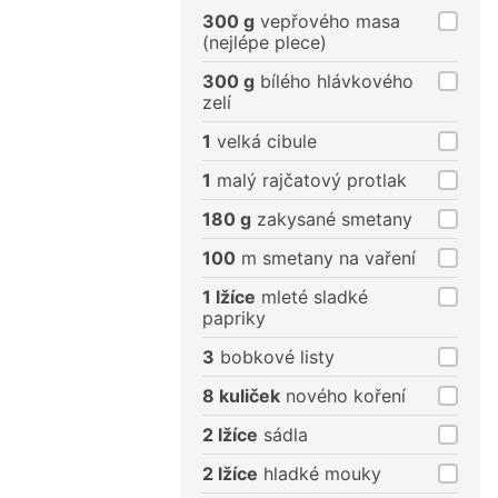
porce
porce
300 g
vepřového masa
(nejlépe plece)
300 g
bílého hlávkového
zelí
1
velká cibule
1
malý rajčatový protlak
180 g
zakysané smetany
100
m smetany na vaření
1 lžíce
mleté sladké
papriky
3
bobkové listy
8 kuliček
nového koření
2 lžíce
sádla
2 lžíce
hladké mouky