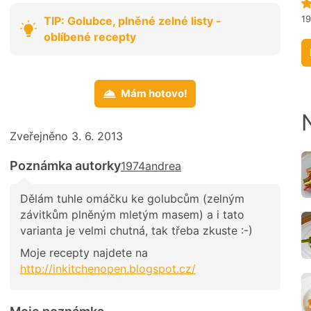
1
TIP: Golubce, plněné zelné listy -
oblíbené recepty
Mám hotovo!
Zveřejněno 3. 6. 2013
Poznámka autorky
1974andrea
Dělám tuhle omáčku ke golubcům (zelným
závitkům plněným mletým masem) a i tato
varianta je velmi chutná, tak třeba zkuste :-)
Moje recepty najdete na
http://inkitchenopen.blogspot.cz/