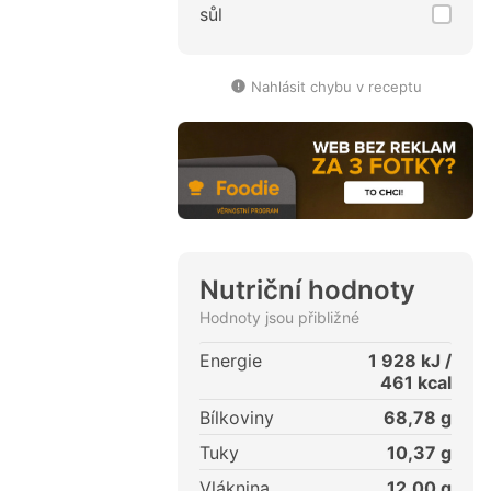
sůl
Nahlásit chybu v receptu
Nutriční hodnoty
Hodnoty jsou přibližné
Energie
1 928
kJ /
461
kcal
Bílkoviny
68,78
g
Tuky
10,37
g
Vláknina
12,00
g