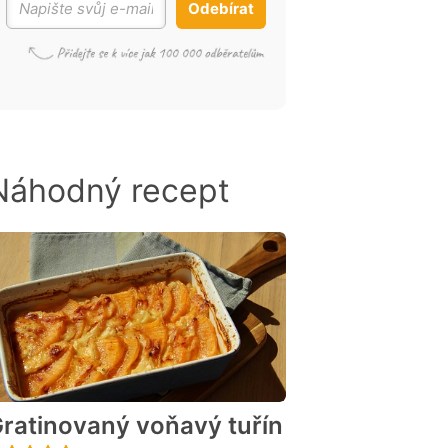
Odebírat
Náhodný recept
ratinovaný voňavý tuřín