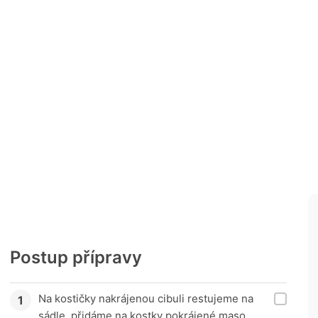
Postup přípravy
Na kostičky nakrájenou cibuli restujeme na
sádle, přidáme na kostky pokrájené maso,