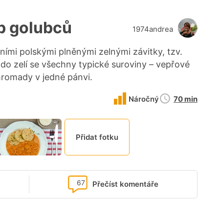
b golubců
1974andrea
ními polskými plněnými zelnými závitky, tzv.
í do zelí se všechny typické suroviny – vepřové
ohromady v jedné pánvi.
Doba
Náročný
70 min
přípravy
Přidat fotku
67
Přečíst komentáře