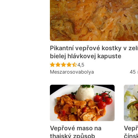
Pikantní vepřové kostky v zelí
bielej hlávkovej kapuste
Recept ještě nebyl hodno
4,5
Meszarosovabolya
45 
Vepřové maso na
Vepř
thajský způsob
číns