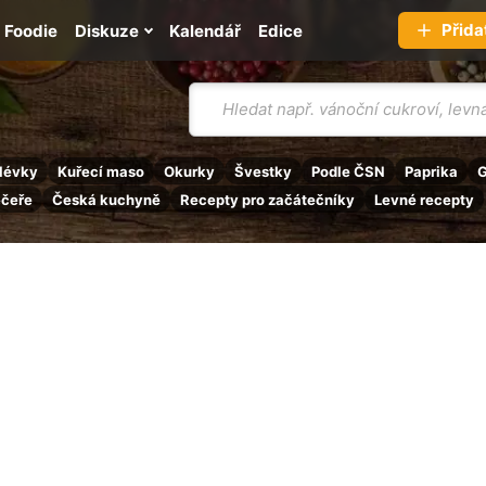
Přida
Foodie
Diskuze
Kalendář
Edice
Vyhledávání
lévky
Kuřecí maso
Okurky
Švestky
Podle ČSN
Paprika
G
ečeře
Česká kuchyně
Recepty pro začátečníky
Levné recepty