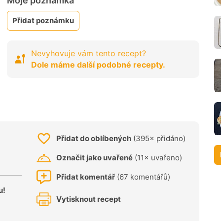
Moje poznámka
Přidat poznámku
Nevyhovuje vám tento recept?
Dole máme další podobné recepty.
Přidat do oblíbených
(395× přidáno)
Označit jako uvařené
(11× uvařeno)
Přidat komentář
(67 komentářů)
u!
Vytisknout recept