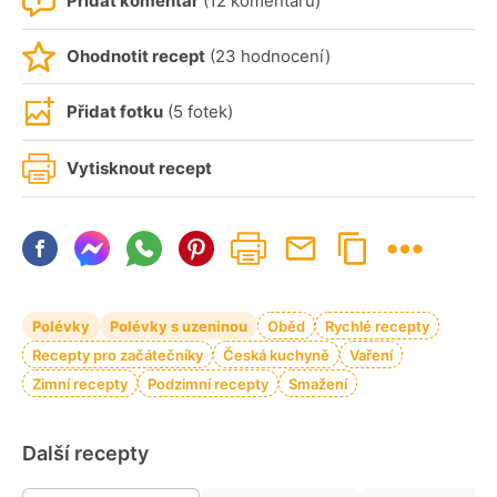
Přidat komentář
(12 komentářů)
Ohodnotit recept
(23 hodnocení)
Přidat fotku
(5 fotek)
Vytisknout recept
Polévky
Polévky s uzeninou
Oběd
Rychlé recepty
Recepty pro začátečníky
Česká kuchyně
Vaření
Zimní recepty
Podzimní recepty
Smažení
Další recepty