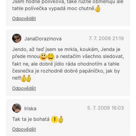
Jsem hodně polívková, také různě obměňuju ale
tahle polívečka vypadá moc chutně.
Odpovědět
7. 7. 2009 21:19
JanaDorazinova
Jendo, až teď jsem se mrkla, koukám, Jenda je
přede mnou
a nestačím všechno sledovat,
fakt ne, ale dobré jídlo ráda ohodnotím a tahle
česnečka je rozhodně dobré papáníčko, jak by
ne!!!
Odpovědět
5. 7. 2009 16:03
Iriska
Tak ta je bohatá
Odpovědět