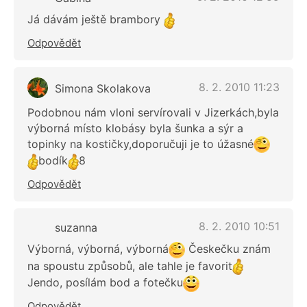
Já dávám ještě brambory
Odpovědět
8. 2. 2010 11:23
Simona Skolakova
Podobnou nám vloni servírovali v Jizerkách,byla
výborná místo klobásy byla šunka a sýr a
topinky na kostičky,doporučuji je to úžasné
bodík
8
Odpovědět
8. 2. 2010 10:51
suzanna
Výborná, výborná, výborná
Českečku znám
na spoustu způsobů, ale tahle je favorit
Jendo, posílám bod a fotečku
Odpovědět