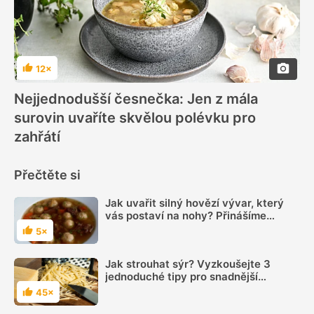
12×
Hodnocení
Nejjednodušší česnečka: Jen z mála
surovin uvaříte skvělou polévku pro
zahřátí
Přečtěte si
Jak uvařit silný hovězí vývar, který
vás postaví na nohy? Přinášíme
několik tipů
5×
Hodnocení
Jak strouhat sýr? Vyzkoušejte 3
jednoduché tipy pro snadnější
strouhání
45×
Hodnocení