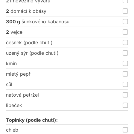
2 l
hovězího vývaru
2
domácí klobásy
300 g
šunkového kabanosu
2
vejce
česnek (podle chuti)
uzený sýr (podle chuti)
kmín
mletý pepř
sůl
naťová petržel
libeček
Topinky (podle chuti):
chléb