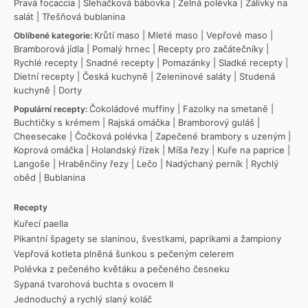
Pravá focaccia
|
Šlehačková bábovka
|
Zelná polévka
|
Zálivky na
salát
|
Třešňová bublanina
Krůtí maso
|
Mleté maso
|
Vepřové maso
|
Oblíbené kategorie:
Bramborová jídla
|
Pomalý hrnec
|
Recepty pro začátečníky
|
Rychlé recepty
|
Snadné recepty
|
Pomazánky
|
Sladké recepty
|
Dietní recepty
|
Česká kuchyně
|
Zeleninové saláty
|
Studená
kuchyně
|
Dorty
Čokoládové muffiny
|
Fazolky na smetaně
|
Populární recepty:
Buchtičky s krémem
|
Rajská omáčka
|
Bramborový guláš
|
Cheesecake
|
Čočková polévka
|
Zapečené brambory s uzeným
|
Koprová omáčka
|
Holandský řízek
|
Míša řezy
|
Kuře na paprice
|
Langoše
|
Hraběnčiny řezy
|
Lečo
|
Nadýchaný perník
|
Rychlý
oběd
|
Bublanina
Recepty
Kuřecí paella
Pikantní špagety se slaninou, švestkami, paprikami a žampiony
Vepřová kotleta plněná šunkou s pečeným celerem
Polévka z pečeného květáku a pečeného česneku
Sypaná tvarohová buchta s ovocem II
Jednoduchý a rychlý slaný koláč