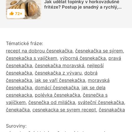
Jak udělat topinky v horkovzdušné
fritéze? Postup je snadný a rychlý,
přesvědčte se
72×
Hodnocení
Tématické fráze:
recept na dobrou česnekačka
,
česnekačka se sýrem
,
česnekačka s vajíčkem
,
výborná česnekačka
,
pravá
česnekačka
,
česnekačka moravská
,
nejlepší
česnekačka
,
česnekačka z vývaru
,
dobrá
česnekačka
,
jak se vaří česnekačka
,
moravská
česnekačka
,
domácí česnekačka
,
jak se dela
cesnekacka
,
polévka česnekačka
,
česnečka s
vajíčkem
,
česnečka od miláčka
,
sváteční česnekačka
,
čenekačka
,
cesnekacka se syrem recept
,
česnakačka
Suroviny: