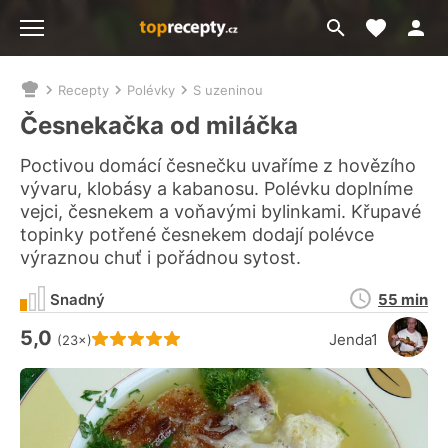
Moje akt
Přejít
Menu
na
vyhledávání
Recepty
Polévky
S uzeninou
Nacházíte
se
Česnekačka od miláčka
zde:
Poctivou domácí česnečku uvaříme z hovězího
vývaru, klobásy a kabanosu. Polévku doplníme
vejci, česnekem a voňavými bylinkami. Křupavé
topinky potřené česnekem dodají polévce
výraznou chuť i pořádnou sytost.
Doba
Snadný
55 min
přípravy
5,0
Hodnocení receptu je
Jenda1
(23×)