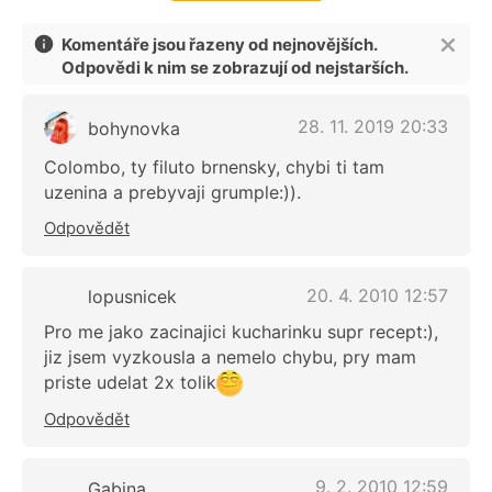
Komentáře jsou řazeny od nejnovějších.
Odpovědi k nim se zobrazují od nejstarších.
28. 11. 2019 20:33
bohynovka
Colombo, ty filuto brnensky, chybi ti tam
uzenina a prebyvaji grumple:)).
Odpovědět
20. 4. 2010 12:57
lopusnicek
Pro me jako zacinajici kucharinku supr recept:),
jiz jsem vyzkousla a nemelo chybu, pry mam
priste udelat 2x tolik
Odpovědět
9. 2. 2010 12:59
Gabina