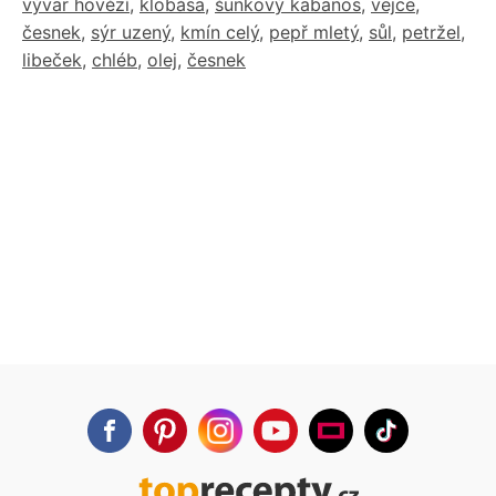
vývar hovězí
,
klobása
,
šunkový kabanos
,
vejce
,
česnek
,
sýr uzený
,
kmín celý
,
pepř mletý
,
sůl
,
petržel
,
libeček
,
chléb
,
olej
,
česnek