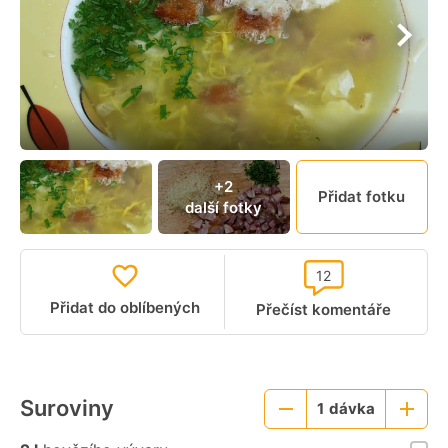
+2
Přidat fotku
další fotky
12
Přidat do oblíbených
Přečíst komentáře
Suroviny
1
dávka
Menší
Větší
porce
porce