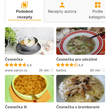
Podobné
Recepty autora
Podle
recepty
kategorie
Česnečka
Česnečka pro odvážné
Recept ještě nebyl hodnocen
Recept ještě nebyl 
4,6
4,4
www.zarovi.cz
35 min
barbra
60 min
Česnečka III
Česnečka s bramborami