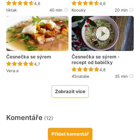
Recept ještě nebyl hodnocen
Recept ještě nebyl 
4,6
4,6
tiktak
40 min
Koouky
20 min
Česnečka se sýrem
Česnečka se sýrem -
recept od babičky
Recept ještě nebyl hodnocen
4,7
Recept ještě nebyl 
4,8
Vera.a
45natalie
35 min
Zobrazit více
Komentáře
(12)
Přidat komentář