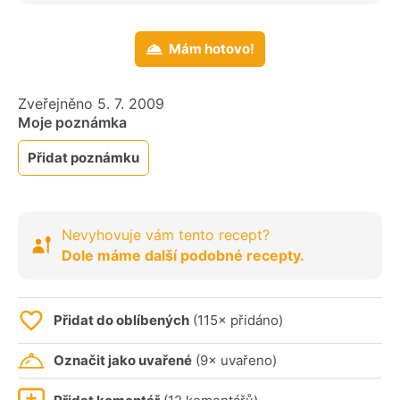
Mám hotovo!
Zveřejněno 5. 7. 2009
Moje poznámka
Přidat poznámku
Nevyhovuje vám tento recept?
Dole máme další podobné recepty.
Přidat do oblíbených
(115× přidáno)
Označit jako uvařené
(9× uvařeno)