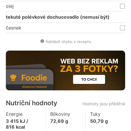
olej
tekuté polévkové dochucovadlo (nemusí být)
česnek
Nahlásit chybu v receptu
Nutriční hodnoty
Hodnoty jsou přibližné
Energie
Bílkoviny
Tuky
3 415
kJ /
72,69
g
50,79
g
816
kcal