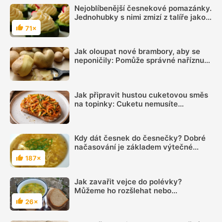
Nejoblíbenější česnekové pomazánky.
Jednohubky s nimi zmizí z talíře jako
první
71×
Hodnocení
Jak oloupat nové brambory, aby se
neponičily: Pomůže správné naříznutí
i obyčejná sůl
Jak připravit hustou cuketovou směs
na topinky: Cuketu nemusíte
vymačkávat, stačí včas sundat
pokličku
Kdy dát česnek do česnečky? Dobré
načasování je základem výtečné
chuti této polévky
187×
Hodnocení
Jak zavařit vejce do polévky?
Můžeme ho rozšlehat nebo
rozklepnout přímo do ní
26×
Hodnocení