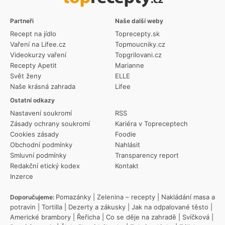
Partneři
Naše další weby
Recept na jídlo
Toprecepty.sk
Vaření na Lifee.cz
Topmoucniky.cz
Videokurzy vaření
Topgrilovani.cz
Recepty Apetit
Marianne
Svět ženy
ELLE
Naše krásná zahrada
Lifee
Ostatní odkazy
Nastavení soukromí
RSS
Zásady ochrany soukromí
Kariéra v Topreceptech
Cookies zásady
Foodie
Obchodní podmínky
Nahlásit
Smluvní podmínky
Transparency report
Redakční etický kodex
Kontakt
Inzerce
Pomazánky
|
Zelenina – recepty
|
Nakládání masa a
Doporučujeme:
potravin
|
Tortilla
|
Dezerty a zákusky
|
Jak na odpalované těsto
|
Americké brambory
|
Řeřicha
|
Co se děje na zahradě
|
Svíčková
|