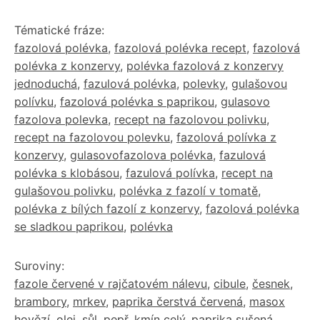
Tématické fráze:
fazolová polévka
,
fazolová polévka recept
,
fazolová
polévka z konzervy
,
polévka fazolová z konzervy
jednoduchá
,
fazulová polévka
,
polevky
,
gulašovou
polívku
,
fazolová polévka s paprikou
,
gulasovo
fazolova polevka
,
recept na fazolovou polivku
,
recept na fazolovou polevku
,
fazolová polívka z
konzervy
,
gulasovofazolova polévka
,
fazulová
polévka s klobásou
,
fazulová polívka
,
recept na
gulašovou polivku
,
polévka z fazolí v tomatě
,
polévka z bílých fazolí z konzervy
,
fazolová polévka
se sladkou paprikou
,
polévka
Suroviny:
fazole červené v rajčatovém nálevu
,
cibule
,
česnek
,
brambory
,
mrkev
,
paprika čerstvá červená
,
masox
hovězí
,
olej
,
sůl
,
pepř
,
kmín celý
,
paprika sušená