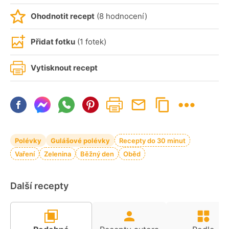
Ohodnotit recept
(8 hodnocení)
Přidat fotku
(1 fotek)
Vytisknout recept
Polévky
Gulášové polévky
Recepty do 30 minut
Vaření
Zelenina
Běžný den
Oběd
Další recepty