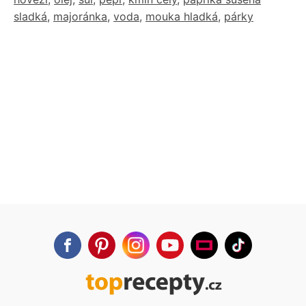
sladká
,
majoránka
,
voda
,
mouka hladká
,
párky