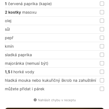
1
červená paprika (kapie)
2 kostky
masoxu
olej
sůl
pepř
kmín
sladká paprika
majoránka (nemusí být)
1,5 l
horké vody
hladká mouka nebo kukuřičný škrob na zahuštění
můžete přidat i párek
Nahlásit chybu v receptu