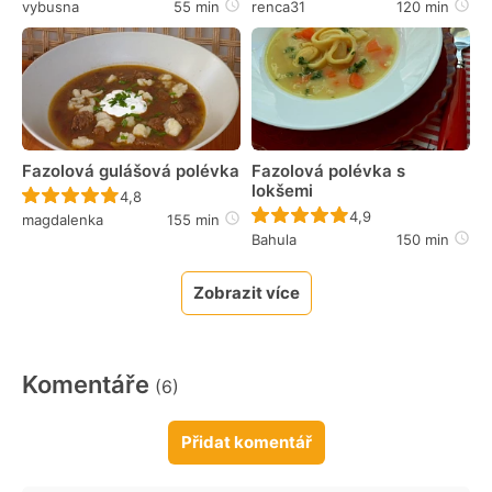
vybusna
55 min
renca31
120 min
Fazolová gulášová polévka
Fazolová polévka s
lokšemi
Recept ještě nebyl hodnocen
4,8
Recept ještě nebyl 
4,9
magdalenka
155 min
Bahula
150 min
Zobrazit více
Komentáře
(6)
Přidat komentář