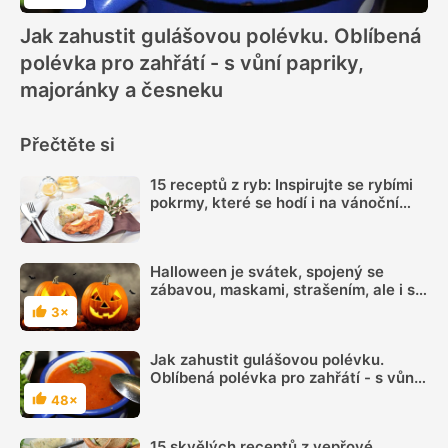
Hodnocení
Jak zahustit gulášovou polévku. Oblíbená
polévka pro zahřátí - s vůní papriky,
majoránky a česneku
Přečtěte si
15 receptů z ryb: Inspirujte se rybími
pokrmy, které se hodí i na vánoční
hostinu
Halloween je svátek, spojený se
zábavou, maskami, strašením, ale i s
mlsáním
3×
Hodnocení
Jak zahustit gulášovou polévku.
Oblíbená polévka pro zahřátí - s vůní
papriky, majoránky a česneku
48×
Hodnocení
15 skvělých receptů z vepřové