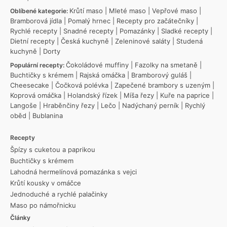
Krůtí maso
|
Mleté maso
|
Vepřové maso
|
Oblíbené kategorie:
Bramborová jídla
|
Pomalý hrnec
|
Recepty pro začátečníky
|
Rychlé recepty
|
Snadné recepty
|
Pomazánky
|
Sladké recepty
|
Dietní recepty
|
Česká kuchyně
|
Zeleninové saláty
|
Studená
kuchyně
|
Dorty
Čokoládové muffiny
|
Fazolky na smetaně
|
Populární recepty:
Buchtičky s krémem
|
Rajská omáčka
|
Bramborový guláš
|
Cheesecake
|
Čočková polévka
|
Zapečené brambory s uzeným
|
Koprová omáčka
|
Holandský řízek
|
Míša řezy
|
Kuře na paprice
|
Langoše
|
Hraběnčiny řezy
|
Lečo
|
Nadýchaný perník
|
Rychlý
oběd
|
Bublanina
Recepty
Špízy s cuketou a paprikou
Buchtičky s krémem
Lahodná hermelínová pomazánka s vejci
Krůtí kousky v omáčce
Jednoduché a rychlé palačinky
Maso po námořnicku
Články