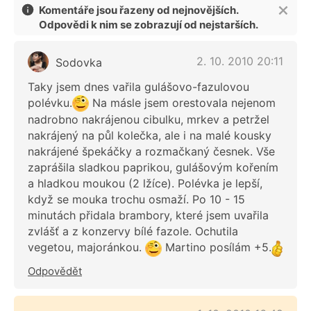
Komentáře jsou řazeny od nejnovějších.
Odpovědi k nim se zobrazují od nejstarších.
2. 10. 2010 20:11
Sodovka
Taky jsem dnes vařila gulášovo-fazulovou
polévku.
Na másle jsem orestovala nejenom
nadrobno nakrájenou cibulku, mrkev a petržel
nakrájený na půl kolečka, ale i na malé kousky
nakrájené špekáčky a rozmačkaný česnek. Vše
zaprášila sladkou paprikou, gulášovým kořením
a hladkou moukou (2 lžíce). Polévka je lepší,
když se mouka trochu osmaží. Po 10 - 15
minutách přidala brambory, které jsem uvařila
zvlášť a z konzervy bílé fazole. Ochutila
vegetou, majoránkou.
Martino posílám +5.
Odpovědět