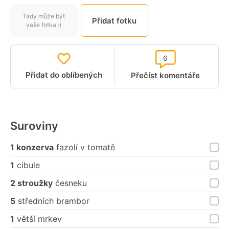
Tady může být
Přidat fotku
vaše fotka :)
6
Přidat do oblíbených
Přečíst komentáře
Suroviny
1 konzerva
fazolí v tomatě
1
cibule
2 stroužky
česneku
5
středních brambor
1
větší mrkev