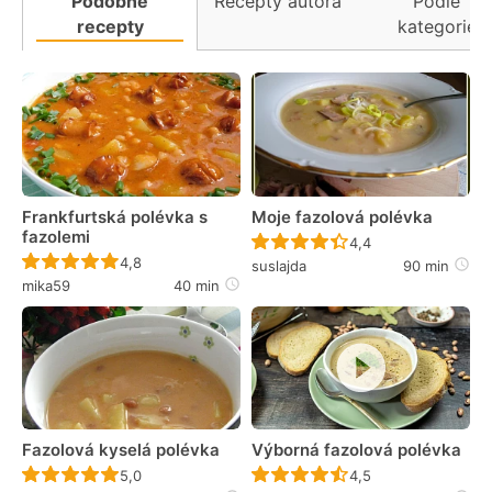
Podobné
Recepty autora
Podle
recepty
kategorie
Frankfurtská polévka s
Moje fazolová polévka
fazolemi
Recept ještě nebyl 
4,4
Recept ještě nebyl hodnocen
4,8
suslajda
90 min
mika59
40 min
Fazolová kyselá polévka
Výborná fazolová polévka
Recept ještě nebyl hodnocen
Recept ještě nebyl 
5,0
4,5