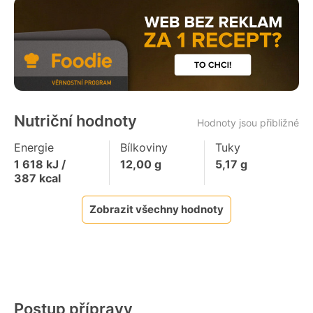
Nutriční hodnoty
Hodnoty jsou přibližné
Energie
Bílkoviny
Tuky
1 618
kJ /
12,00
g
5,17
g
387
kcal
Zobrazit všechny hodnoty
Postup přípravy