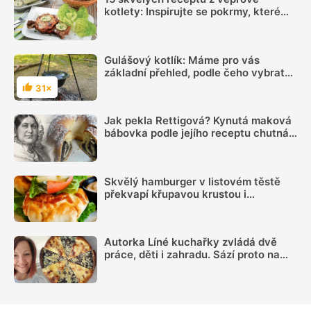
kotlety: Inspirujte se pokrmy, které
vás nezklamou
Gulášový kotlík: Máme pro vás
základní přehled, podle čeho vybrat
ten nejvhodnější
31×
Hodnocení
Jak pekla Rettigová? Kynutá maková
bábovka podle jejího receptu chutná
skvěle i po 200 letech
Skvělý hamburger v listovém těstě
překvapí křupavou krustou i
jednodušším servírováním
Autorka Líné kuchařky zvládá dvě
práce, děti i zahradu. Sází proto na
jednoduchá jídla, ale umí i poctivé
frgále