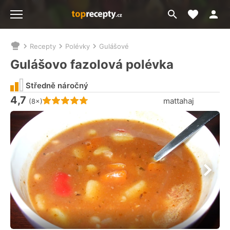
Moje akt
Přejít
Menu
na
vyhledávání
Recepty
Polévky
Gulášové
Nacházíte
se
Gulášovo fazolová polévka
zde:
Středně náročný
4,7
Hodnocení receptu je
mattahaj
(8×)