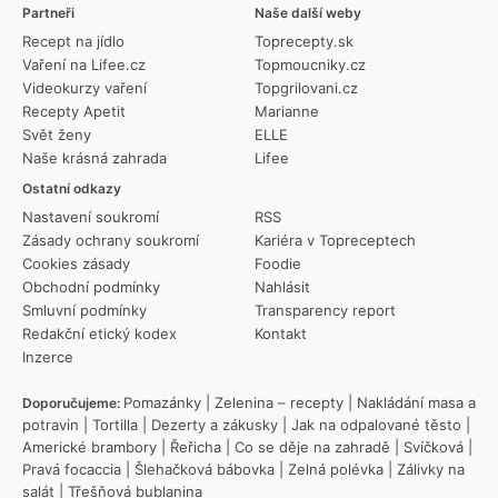
Partneři
Naše další weby
Recept na jídlo
Toprecepty.sk
Vaření na Lifee.cz
Topmoucniky.cz
Videokurzy vaření
Topgrilovani.cz
Recepty Apetit
Marianne
Svět ženy
ELLE
Naše krásná zahrada
Lifee
Ostatní odkazy
Nastavení soukromí
RSS
Zásady ochrany soukromí
Kariéra v Topreceptech
Cookies zásady
Foodie
Obchodní podmínky
Nahlásit
Smluvní podmínky
Transparency report
Redakční etický kodex
Kontakt
Inzerce
Pomazánky
|
Zelenina – recepty
|
Nakládání masa a
Doporučujeme:
potravin
|
Tortilla
|
Dezerty a zákusky
|
Jak na odpalované těsto
|
Americké brambory
|
Řeřicha
|
Co se děje na zahradě
|
Svíčková
|
Pravá focaccia
|
Šlehačková bábovka
|
Zelná polévka
|
Zálivky na
salát
|
Třešňová bublanina