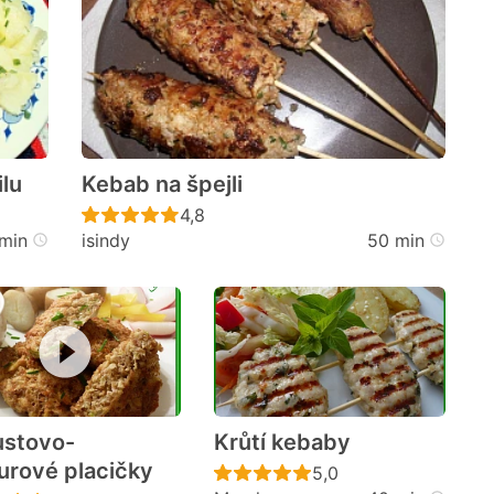
lu
Kebab na špejli
cen
Recept ještě nebyl hodnocen
4,8
min
isindy
50 min
stovo-
Krůtí kebaby
urové placičky
cen
Recept ještě nebyl h
5,0