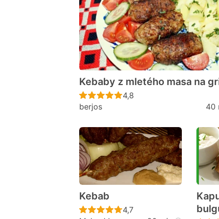
Kebaby z mletého masa na gri
Recept ještě nebyl hodno
4,8
berjos
40 
Kebab
Kapu
bulg
Recept ještě nebyl hodno
4,7