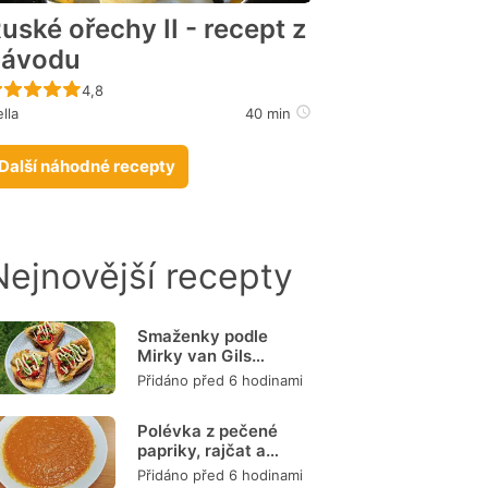
uské ořechy II - recept z
návodu
Recept ještě nebyl hodnocen
4,8
lla
40 min
Další náhodné recepty
Nejnovější recepty
Smaženky podle
Mirky van Gils
Slavíkové
Přidáno před 6 hodinami
Polévka z pečené
papriky, rajčat a
mrkve
Přidáno před 6 hodinami