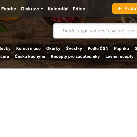
Přida
Foodie
Diskuze
Kalendář
Edice
Vyhledávání
lévky
Kuřecí maso
Okurky
Švestky
Podle ČSN
Paprika
G
ečeře
Česká kuchyně
Recepty pro začátečníky
Levné recepty