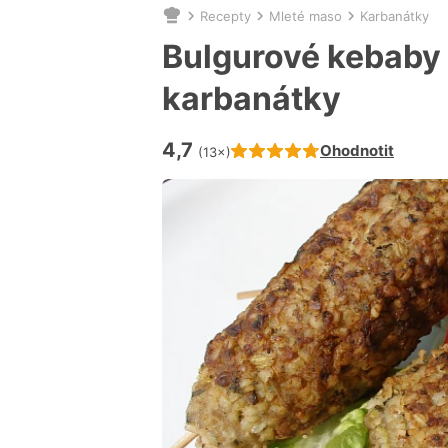
Recepty
Mleté maso
Karbanátky
Nacházíte
se
Bulgurové kebaby
zde:
karbanátky
4,7
Hodnocení receptu je
Ohodnotit
(13×)