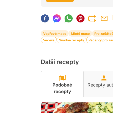
Vepřové maso
Mleté maso
Pro začáte
Večeře
Snadné recepty
Recepty pro za
Další recepty
Podobné
Recepty au
recepty