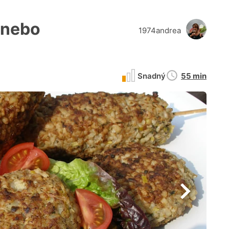
 nebo
1974andrea
Doba
Snadný
55 min
přípravy