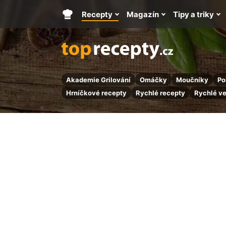
Recepty
Magazín
Tipy a triky
Hlavní
stránka
Akademie Grilování
Omáčky
Moučníky
Po
Hrníčkové recepty
Rychlé recepty
Rychlé v