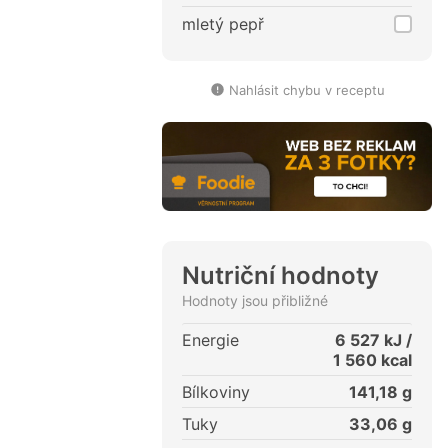
mletý pepř
Nahlásit chybu v receptu
Nutriční hodnoty
Hodnoty jsou přibližné
Energie
6 527
kJ /
1 560
kcal
Bílkoviny
141,18
g
Tuky
33,06
g