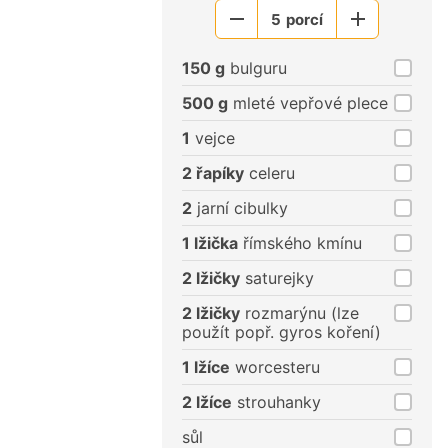
5
porcí
Menší
Větší
porce
porce
150 g
bulguru
500 g
mleté vepřové plece
1
vejce
2 řapíky
celeru
2
jarní cibulky
1 lžička
římského kmínu
2 lžičky
saturejky
2 lžičky
rozmarýnu (lze
použít popř. gyros koření)
1 lžíce
worcesteru
2 lžíce
strouhanky
sůl