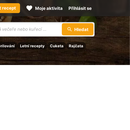
t recept
Moje aktivita
Přihlásit se
Hledat
rilování
Letní recepty
Cuketa
Rajčata