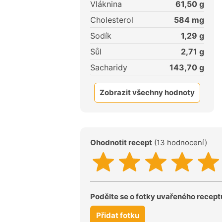
Vláknina
61,50
g
Cholesterol
584
mg
Sodík
1,29
g
Sůl
2,71
g
Sacharidy
143,70
g
Zobrazit všechny hodnoty
Ohodnotit recept
(13 hodnocení)
Podělte se o fotky uvařeného recept
Přidat fotku