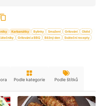
čníky
Karbanátky
Bylinky
Smažení
Grilování
Oběd
čátečníky
Grilování a BBQ
Běžný den
Sváteční recepty
tora
Podle kategorie
Podle štítků