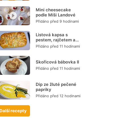
Mini cheesecake
podle Míši Landové
Přidáno před 9 hodinami
Listová kapsa s
pestem, rajčetem a
mozzarellou
Přidáno před 11 hodinami
Skořicová bábovka II
Přidáno před 11 hodinami
Dip ze žluté pečené
papriky
Přidáno před 12 hodinami
Další recepty