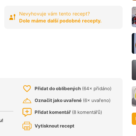
Nevyhovuje vám tento recept?
Dole máme další podobné recepty.
Přidat do oblíbených
(64× přidáno)
Označit jako uvařené
(6× uvařeno)
Přidat komentář
(8 komentářů)
u!
Vytisknout recept