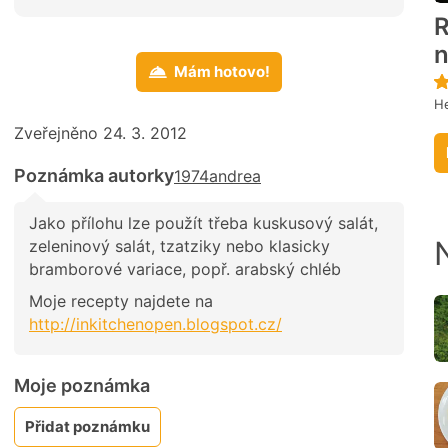
R
Mám hotovo!
He
Zveřejněno 24. 3. 2012
Poznámka autorky
1974andrea
Jako přílohu lze použít třeba kuskusový salát,
zeleninový salát, tzatziky nebo klasicky
bramborové variace, popř. arabský chléb
Moje recepty najdete na
http://inkitchenopen.blogspot.cz/
Moje poznámka
Přidat poznámku