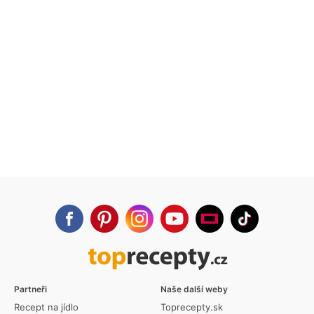
Partneři
Naše další weby
Recept na jídlo
Toprecepty.sk