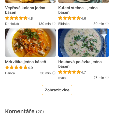
Vepřové koleno jedna
Kuřecí stehna - jedna
báseň
báseň
Recept ještě nebyl hodnocen
Recept ještě nebyl 
4,8
4,6
Dr.Holub
130 min
Bibinka
80 min
Mrkvička jedna báseň
Houbová polévka jedna
báseň
Recept ještě nebyl hodnocen
4,9
Recept ještě nebyl 
4,7
Danca
30 min
evcal
75 min
Zobrazit více
Komentáře
(20)