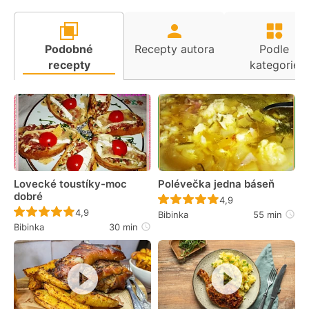
Podobné
Recepty autora
Podle
recepty
kategorie
Lovecké toustíky-moc
Polévečka jedna báseň
dobré
Recept ještě nebyl 
4,9
Recept ještě nebyl hodnocen
4,9
Bibinka
55 min
Bibinka
30 min