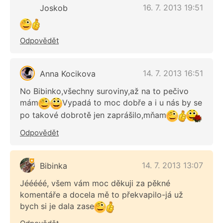
16. 7. 2013 19:51
Joskob
Odpovědět
14. 7. 2013 16:51
Anna Kocikova
No Bibinko,všechny suroviny,až na to pečivo
mám
Vypadá to moc dobře a i u nás by se
po takové dobrotě jen zaprášilo,mňam
Odpovědět
14. 7. 2013 13:07
Bibinka
Jééééé, všem vám moc děkuji za pěkné
komentáře a docela mě to překvapilo-já už
bych si je dala zase