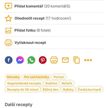
Přidat komentář
(20 komentářů)
Ohodnotit recept
(17 hodnocení)
Přidat fotku
(8 fotek)
Vytisknout recept
Minutky
Pro začátečníky
Pečení
Vegetariánské recepty
Svačina
Večeře
Recepty do 30 minut
Běžný den
Bylinky
Česká kuchyně
Další recepty