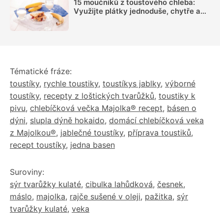
15 moučníků z toustového chleba:
Využijte plátky jednoduše, chytře a
tentokrát sladce
Tématické fráze:
toustíky
,
rychle toustiky
,
toustíkys jablky
,
výborné
toustíky
,
recepty z loštických tvarůžků
,
toustiky k
pivu
,
chlebíčková večka Majolka® recept
,
básen o
dýni
,
slupla dýně hokaido
,
domácí chlebíčková veka
z Majolkou®
,
jablečné toustíky
,
příprava toustiků
,
recept toustíky
,
jedna basen
Suroviny:
sýr tvarůžky kulaté
,
cibulka lahůdková
,
česnek
,
máslo
,
majolka
,
rajče sušené v oleji
,
pažitka
,
sýr
tvarůžky kulaté
,
veka