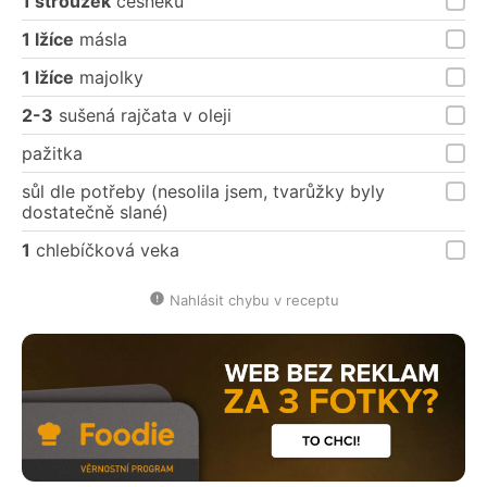
1 stroužek
česneku
1 lžíce
másla
1 lžíce
majolky
2-3
sušená rajčata v oleji
pažitka
sůl dle potřeby (nesolila jsem, tvarůžky byly
dostatečně slané)
1
chlebíčková veka
Nahlásit chybu v receptu