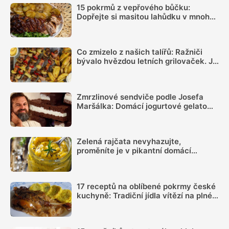
15 pokrmů z vepřového bůčku:
Dopřejte si masitou lahůdku v mnoha
podobách
Co zmizelo z našich talířů: Ražniči
bývalo hvězdou letních grilovaček. Je
čas si ho opět připomenout
Zmrzlinové sendviče podle Josefa
Maršálka: Domácí jogurtové gelato
mezi kakaovými pláty ochladí i v
největším horku
Zelená rajčata nevyhazujte,
proměníte je v pikantní domácí
hořčici. Hotovou ji máte za 20 minut
17 receptů na oblíbené pokrmy české
kuchyně: Tradiční jídla vítězí na plné
čáře