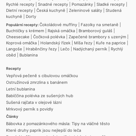
Rychlé recepty
|
Snadné recepty
|
Pomazánky
|
Sladké recepty
|
Dietní recepty
|
Česká kuchyně
|
Zeleninové saláty
|
Studená
kuchyně
|
Dorty
Čokoládové muffiny
|
Fazolky na smetaně
|
Populární recepty:
Buchtičky s krémem
|
Rajská omáčka
|
Bramborový guláš
|
Cheesecake
|
Čočková polévka
|
Zapečené brambory s uzeným
|
Koprová omáčka
|
Holandský řízek
|
Míša řezy
|
Kuře na paprice
|
Langoše
|
Hraběnčiny řezy
|
Lečo
|
Nadýchaný perník
|
Rychlý
oběd
|
Bublanina
Recepty
Vepřová pečeně s cibulovou omáčkou
Ostružinová zmrzlina s banánem
Letní bublanina
Babiččina polévka ze sušených hub
Sušená rajčata v olejové lázni
Mrkvový perník s povidly
Články
Bábovka z pomazánkového másla: Tipy na vláčné těsto
Které druhy paprik jsou nejlepší do leča