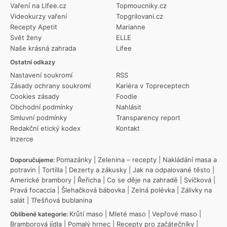
Vaření na Lifee.cz
Topmoucniky.cz
Videokurzy vaření
Topgrilovani.cz
Recepty Apetit
Marianne
Svět ženy
ELLE
Naše krásná zahrada
Lifee
Ostatní odkazy
Nastavení soukromí
RSS
Zásady ochrany soukromí
Kariéra v Topreceptech
Cookies zásady
Foodie
Obchodní podmínky
Nahlásit
Smluvní podmínky
Transparency report
Redakční etický kodex
Kontakt
Inzerce
Pomazánky
|
Zelenina – recepty
|
Nakládání masa a
Doporučujeme:
potravin
|
Tortilla
|
Dezerty a zákusky
|
Jak na odpalované těsto
|
Americké brambory
|
Řeřicha
|
Co se děje na zahradě
|
Svíčková
|
Pravá focaccia
|
Šlehačková bábovka
|
Zelná polévka
|
Zálivky na
salát
|
Třešňová bublanina
Krůtí maso
|
Mleté maso
|
Vepřové maso
|
Oblíbené kategorie:
Bramborová jídla
|
Pomalý hrnec
|
Recepty pro začátečníky
|