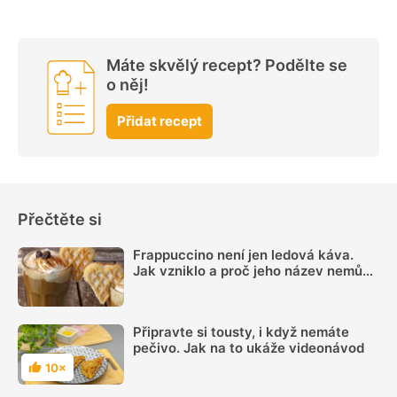
Máte skvělý recept? Podělte se
o něj!
Přidat recept
Přečtěte si
Frappuccino není jen ledová káva.
Jak vzniklo a proč jeho název nemůže
používat každá kavárna
Připravte si tousty, i když nemáte
pečivo. Jak na to ukáže videonávod
10×
Hodnocení