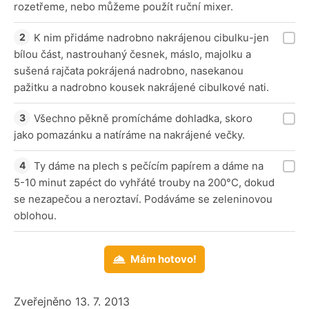
rozetřeme, nebo můžeme použít ruční mixer.
K nim přidáme nadrobno nakrájenou cibulku-jen
bílou část, nastrouhaný česnek, máslo, majolku a
sušená rajčata pokrájená nadrobno, nasekanou
pažitku a nadrobno kousek nakrájené cibulkové nati.
Všechno pěkně promícháme dohladka, skoro
jako pomazánku a natíráme na nakrájené večky.
Ty dáme na plech s pečícím papírem a dáme na
5-10 minut zapéct do vyhřáté trouby na 200°C, dokud
se nezapečou a neroztaví. Podáváme se zeleninovou
oblohou.
Mám hotovo!
Zveřejněno 13. 7. 2013