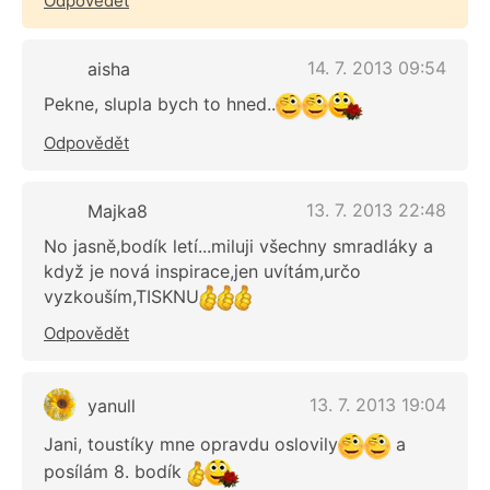
Odpovědět
14. 7. 2013 09:54
aisha
Pekne, slupla bych to hned..
Odpovědět
13. 7. 2013 22:48
Majka8
No jasně,bodík letí...miluji všechny smradláky a
když je nová inspirace,jen uvítám,určo
vyzkouším,TISKNU
Odpovědět
13. 7. 2013 19:04
yanull
Jani, toustíky mne opravdu oslovily
a
posílám 8. bodík