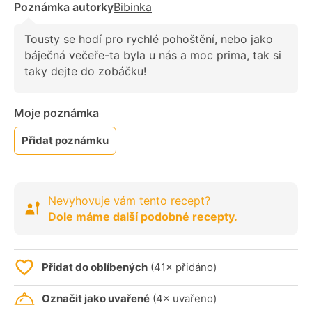
Poznámka autorky
Bibinka
Tousty se hodí pro rychlé pohoštění, nebo jako
báječná večeře-ta byla u nás a moc prima, tak si
taky dejte do zobáčku!
Moje poznámka
Přidat poznámku
Nevyhovuje vám tento recept?
Dole máme další podobné recepty.
Přidat do oblíbených
(41× přidáno)
Označit jako uvařené
(4× uvařeno)