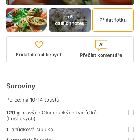
+5
Přidat fotku
dalších fotek
20
Přidat do oblíbených
Přečíst komentáře
Suroviny
Porce: na 10-14 toustů
120 g
pravých Olomouckých tvarůžků
(Loštických)
1
lahůdková cibulka