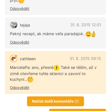
pryč
Odpovědět
31. 8. 2015 12:01
tejaja
Pekný recept, ak máme veľa paradajok.
Odpovědět
31. 8. 2015 09:15
cathleen
MarcelaPa: ano, přesně
Také se těším, až v
zimě otevřeme tuhle sklenici a zavoní to
kuchyní...
Odpovědět
Načíst další komentáře
(2)