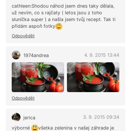
cathleen:Shodou náhod jsem dnes taky dělala,
už nevím, co s rajčaty ( letos jsou z toho
sluníčka super ) a našla jsem tvůj recept. Tak ti
přidám aspoň fotky
Odpovědět
4. 9. 2015 13:44
1974andrea
Odpovědět
3. 9. 2015 09:34
jerica
výborné
všetka zelenina v našej záhrade je