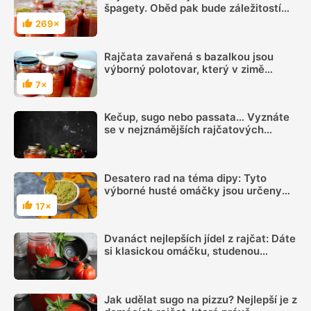
špagety. Oběd pak bude záležitostí
chvilky
269×
Hodnocení
Rajčata zavařená s bazalkou jsou
výborný polotovar, který v zimě
oceníte
7×
Hodnocení
Kečup, sugo nebo passata… Vyznáte
se v nejznámějších rajčatových
omáčkách?
Desatero rad na téma dipy: Tyto
výborné husté omáčky jsou určeny
pouze k namáčení
17×
Hodnocení
Dvanáct nejlepších jídel z rajčat: Dáte
si klasickou omáčku, studenou
polévku nebo tataráček?
Jak udělat sugo na pizzu? Nejlepší je z