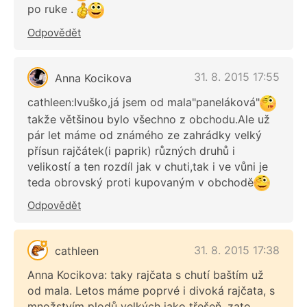
po ruke .
Odpovědět
31. 8. 2015 17:55
Anna Kocikova
cathleen:Ivuško,já jsem od mala"paneláková"
takže většinou bylo všechno z obchodu.Ale už
pár let máme od známého ze zahrádky velký
přísun rajčátek(i paprik) různých druhů i
velikostí a ten rozdíl jak v chuti,tak i ve vůni je
teda obrovský proti kupovaným v obchodě
Odpovědět
31. 8. 2015 17:38
cathleen
Anna Kocikova: taky rajčata s chutí baštím už
od mala. Letos máme poprvé i divoká rajčata, s
množstvím plodů velkých jako třešeň, zato