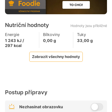
Nutriční hodnoty
Hodnoty jsou přibližné
Energie
Bílkoviny
Tuky
1 243
kJ /
0,00
g
33,00
g
297
kcal
Zobrazit všechny hodnoty
Postup přípravy
Nezhasínat obrazovku