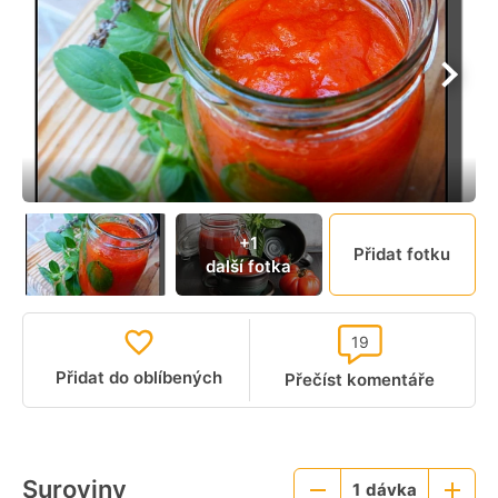
+1
Přidat fotku
další fotka
19
Přidat do oblíbených
Přečíst komentáře
Suroviny
1
dávka