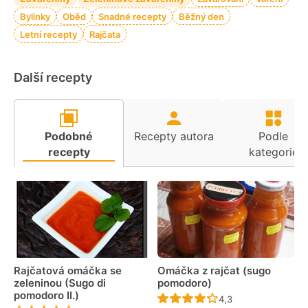
Bylinky
Oběd
Snadné recepty
Běžný den
Letní recepty
Rajčata
Další recepty
Podobné
Recepty autora
Podle
recepty
kategorie
Rajčatová omáčka se
Omáčka z rajčat (sugo
zeleninou (Sugo di
pomodoro)
pomodoro II.)
Recept ještě nebyl 
4,3