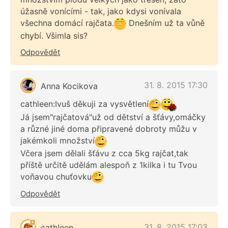
úžasně vonícími - tak, jako kdysi vonívala
všechna domácí rajčata.
Dnešním už ta vůně
chybí. Všimla sis?
Odpovědět
31. 8. 2015 17:30
Anna Kocikova
cathleen:Ivuš děkuji za vysvětlení
Já jsem"rajčatová"už od dětství a šťávy,omáčky
a různé jiné doma připravené dobroty můžu v
jakémkoli množství
Včera jsem dělali šťávu z cca 5kg rajčat,tak
příště určitě udělám alespoň z 1kilka i tu Tvou
voňavou chuťovku
Odpovědět
31. 8. 2015 17:03
cathleen