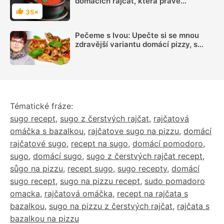
domácích rajčat, která právě
dozrávají
35×
Hodnocení
Pečeme s Ivou: Upečte si se mnou
zdravější variantu domácí pizzy, s
polovinou mouky celozrnné! Příprava
nedá mnoho práce
Tématické fráze:
sugo recept
,
sugo z čerstvých rajčat
,
rajčatová
omáčka s bazalkou
,
rajčatove sugo na pizzu
,
domácí
rajčatové sugo
,
recept na sugo
,
domácí pomodoro
,
sugo
,
domácí sugo
,
sugo z čerstvých rajčat recept
,
sůgo na pizzu
,
recept sugo
,
sugo recepty
,
domácí
sugo recept
,
sugo na pizzu recept
,
sudo pomadoro
omacka
,
rajčatová omáčka
,
recept na rajčata s
bazalkou
,
sugo na pizzu z čerstvých rajčat
,
rajčata s
bazalkou na pizzu