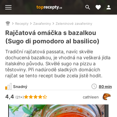
Moje akt
Přejít
Menu
na
vyhledávání
Recepty
Zavařeniny
Zeleninové zavařeniny
Nacházíte
se
Rajčatová omáčka s bazalkou
zde:
(Sugo di pomodoro al basilico)
Tradiční rajčatová passata, navíc skvěle
dochucená bazalkou, je vhodná na veškerá jídla
italského původu. Skvělé sugo na pizzu a
těstoviny. Při nadúrodě sladkých domácích
rajčat se tento recept bude zcela jistě hodit.
Doba
Snadný
80 min
přípravy
4,4
Hodnocení receptu je
cathleen
(21×)