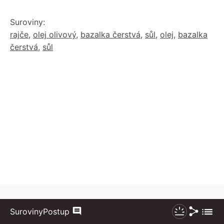
Suroviny:
rajče
,
olej olivový
,
bazalka čerstvá
,
sůl
,
olej
,
bazalka
čerstvá
,
sůl
Sdílet
Zobraz
Suroviny
Postup
Komentáře
Nezhasínat
více