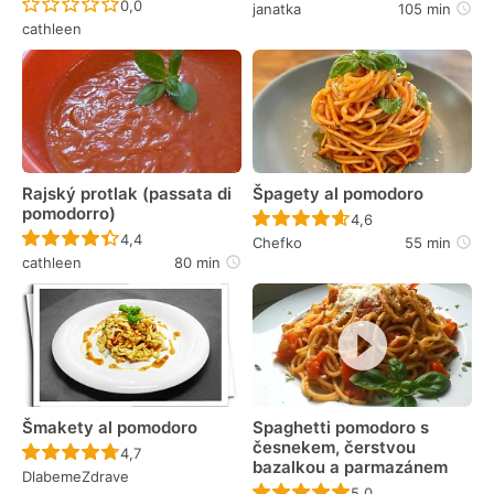
Recept ještě nebyl hodnocen
0,0
janatka
105 min
cathleen
Rajský protlak (passata di
Špagety al pomodoro
pomodorro)
Recept ještě nebyl 
4,6
Recept ještě nebyl hodnocen
4,4
Chefko
55 min
cathleen
80 min
Šmakety al pomodoro
Spaghetti pomodoro s
česnekem, čerstvou
Recept ještě nebyl hodnocen
4,7
bazalkou a parmazánem
DlabemeZdrave
Recept ještě nebyl 
5,0