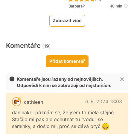
BarbaraP
40 min
Zobrazit více
Komentáře
(19)
Přidat komentář
Komentáře jsou řazeny od nejnovějších.
Odpovědi k nim se zobrazují od nejstarších.
6. 9. 2024 13:03
cathleen
daninako: přiznám se, že jsem to měla stějně.
Stačilo mi pak ale ochutnat tu "vodu" se
semínky, a došlo mi, proč se dává pryč