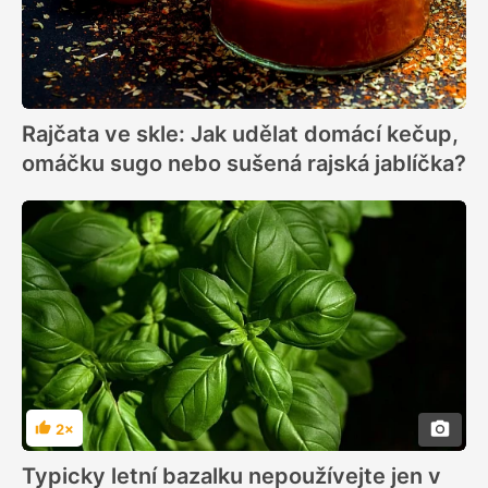
Rajčata ve skle: Jak udělat domácí kečup,
omáčku sugo nebo sušená rajská jablíčka?
2×
Hodnocení
Typicky letní bazalku nepoužívejte jen v