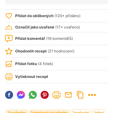
Přidat do oblíbených
(120× přidáno)
Označit jako uvařené
(17× uvařeno)
Přidat komentář
(19 komentářů)
Ohodnotit recept
(21 hodnocení)
Přidat fotku
(4 fotek)
Vytisknout recept
Zavařeniny
Zeleninové zavařeniny
Zavařování
Vaření