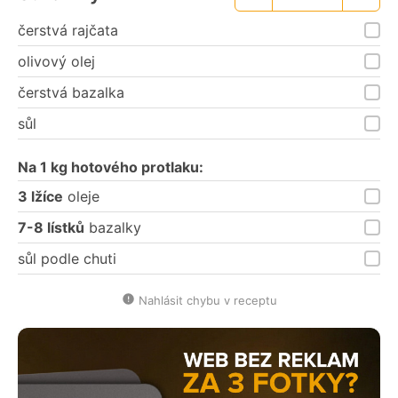
Menší
Větší
porce
porce
čerstvá rajčata
olivový olej
čerstvá bazalka
sůl
Na 1 kg hotového protlaku:
3 lžíce
oleje
7-8 lístků
bazalky
sůl podle chuti
Nahlásit chybu v receptu