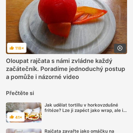
118×
Hodnocení
Oloupat rajčata s námi zvládne každý
začátečník. Poradíme jednoduchý postup
a pomůže i názorné video
Přečtěte si
Jak udělat tortillu v horkovzdušné
fritéze? Lze ji zapéct jako wrap, ale i
jako pizzu
41×
Hodnocení
Rajčata zavařte jako omáčku na