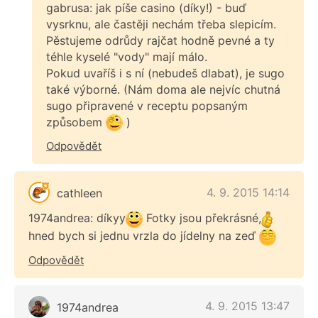
gabrusa: jak píše casino (díky!) - buď
vysrknu, ale častěji nechám třeba slepicím.
Pěstujeme odrůdy rajčat hodně pevné a ty
téhle kyselé "vody" mají málo.
Pokud uvaříš i s ní (nebudeš dlabat), je sugo
také výborné. (Nám doma ale nejvíc chutná
sugo připravené v receptu popsaným
způsobem
)
Odpovědět
4. 9. 2015 14:14
cathleen
1974andrea: díkyy
Fotky jsou překrásné,
hned bych si jednu vrzla do jídelny na zeď
Odpovědět
4. 9. 2015 13:47
1974andrea