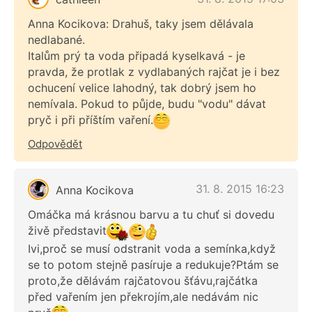
Anna Kocikova: Drahuš, taky jsem dělávala
nedlabané.
Italům prý ta voda připadá kyselkavá - je
pravda, že protlak z vydlabaných rajčat je i bez
ochucení velice lahodný, tak dobrý jsem ho
nemívala. Pokud to půjde, budu "vodu" dávat
pryč i při příštím vaření.
Odpovědět
31. 8. 2015 16:23
Anna Kocikova
Omáčka má krásnou barvu a tu chuť si dovedu
živě představit
Ivi,proč se musí odstranit voda a semínka,když
se to potom stejně pasíruje a redukuje?Ptám se
proto,že dělávám rajčatovou šťávu,rajčátka
před vařením jen překrojím,ale nedávám nic