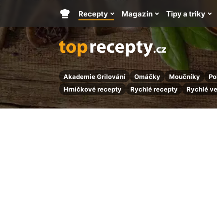
Recepty
Magazín
Tipy a triky
Hlavní
stránka
Akademie Grilování
Omáčky
Moučníky
Po
Hrníčkové recepty
Rychlé recepty
Rychlé v