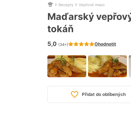
Recepty
Vepřové maso
Nacházíte
se
Maďarský vepřový
zde:
tokáň
5,0
Hodnocení receptu je
Ohodnotit
(34×)
Přidat do oblíbených