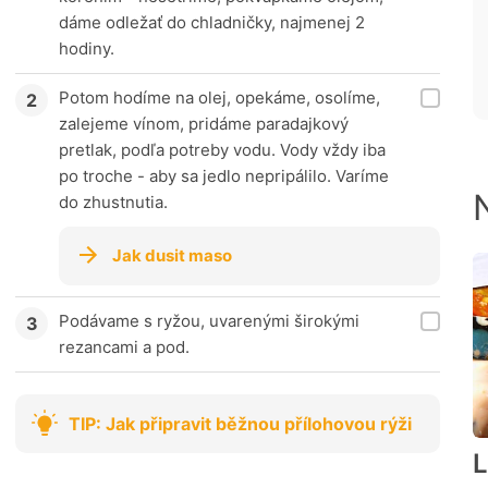
dáme odležať do chladničky, najmenej 2
hodiny.
Potom hodíme na olej, opekáme, osolíme,
zalejeme vínom, pridáme paradajkový
pretlak, podľa potreby vodu. Vody vždy iba
po troche - aby sa jedlo nepripálilo. Varíme
do zhustnutia.
Jak dusit maso
Podávame s ryžou, uvarenými širokými
rezancami a pod.
TIP: Jak připravit běžnou přílohovou rýži
L