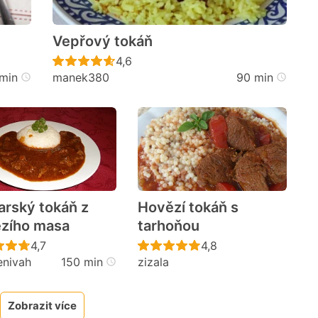
Vepřový tokáň
cen
Recept ještě nebyl hodnocen
4,6
 min
manek380
90 min
rský tokáň z
Hovězí tokáň s
zího masa
tarhoňou
cen
Recept ještě nebyl hodnocen
Recept ještě nebyl h
4,7
4,8
nivah
150 min
zizala
Zobrazit více