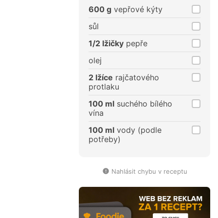
porce
porce
600 g
vepřové kýty
sůl
1/2 lžičky
pepře
olej
2 lžíce
rajčatového
protlaku
100 ml
suchého bílého
vína
100 ml
vody (podle
potřeby)
Nahlásit chybu v receptu