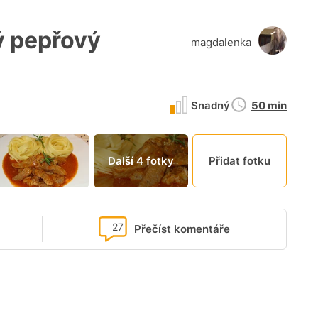
 pepřový
magdalenka
Doba
Snadný
50 min
přípravy
Další 4 fotky
Přidat fotku
27
Přečíst komentáře