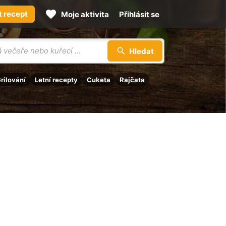
t recept
Moje aktivita
Přihlásit se
Hledat
rilování
Letní recepty
Cuketa
Rajčata