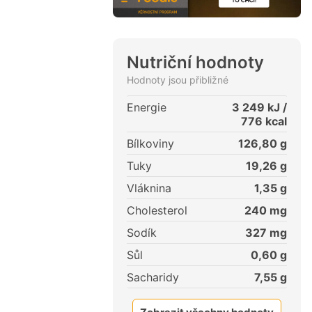
Nutriční hodnoty
Hodnoty jsou přibližné
Energie
3 249
kJ /
776
kcal
Bílkoviny
126,80
g
Tuky
19,26
g
Vláknina
1,35
g
Cholesterol
240
mg
Sodík
327
mg
Sůl
0,60
g
Sacharidy
7,55
g