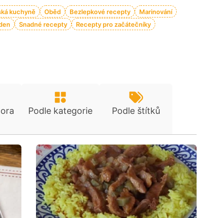
ká kuchyně
Oběd
Bezlepkové recepty
Marinování
den
Snadné recepty
Recepty pro začátečníky
tora
Podle kategorie
Podle štítků