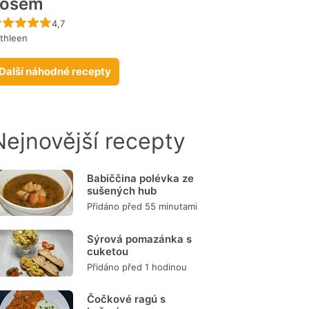
sosem
Recept ještě nebyl hodnocen
4,7
thleen
Další náhodné recepty
Nejnovější recepty
Babiččina polévka ze
sušených hub
Přidáno před 55 minutami
Sýrová pomazánka s
cuketou
Přidáno před 1 hodinou
Čočkové ragú s