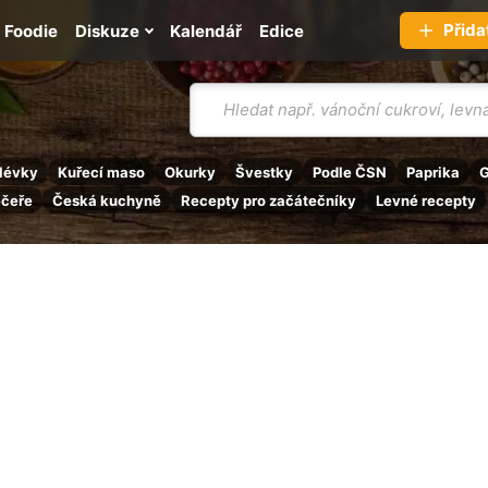
Přida
Foodie
Diskuze
Kalendář
Edice
Vyhledávání
lévky
Kuřecí maso
Okurky
Švestky
Podle ČSN
Paprika
G
ečeře
Česká kuchyně
Recepty pro začátečníky
Levné recepty