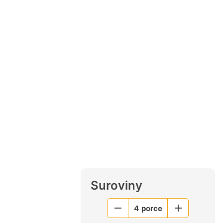
Suroviny
4
porce
Menší
Větší