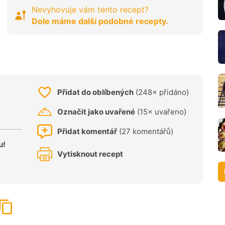
Nevyhovuje vám tento recept?
Dole máme další podobné recepty.
Přidat do oblíbených
(248× přidáno)
Označit jako uvařené
(15× uvařeno)
Přidat komentář
(27 komentářů)
u!
Vytisknout recept