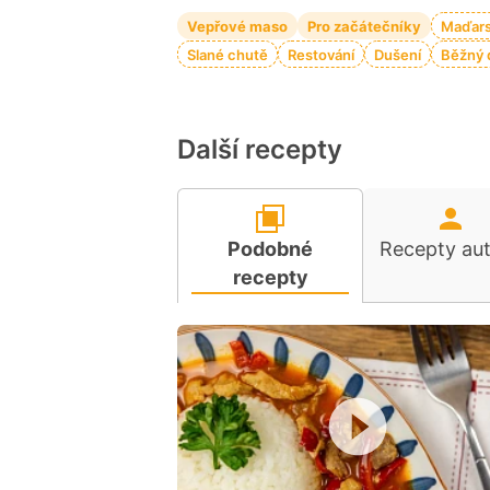
Vepřové maso
Pro začátečníky
Maďars
Slané chutě
Restování
Dušení
Běžný 
Další recepty
Podobné
Recepty au
recepty