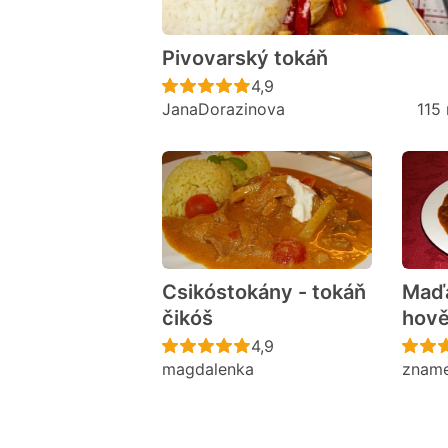
Pivovarský tokáň
Recept ještě nebyl hodno
4,9
JanaDorazinova
115
Csikóstokány - tokáň
Maďa
čikóš
hově
Recept ještě nebyl hodno
4,9
magdalenka
zname