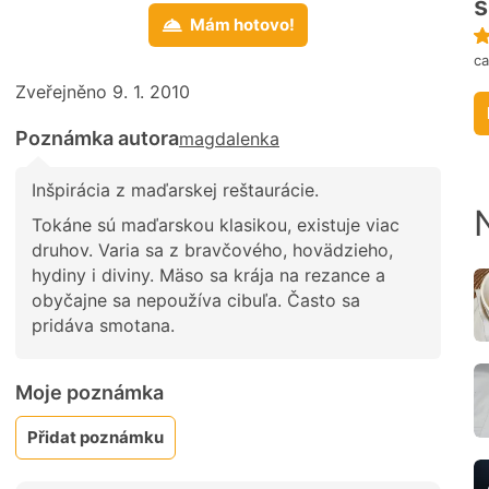
Mám hotovo!
ca
Zveřejněno 9. 1. 2010
Poznámka autora
magdalenka
Inšpirácia z maďarskej reštaurácie.
Tokáne sú maďarskou klasikou, existuje viac
druhov. Varia sa z bravčového, hovädzieho,
hydiny i diviny. Mäso sa krája na rezance a
obyčajne sa nepoužíva cibuľa. Často sa
pridáva smotana.
Moje poznámka
Přidat poznámku