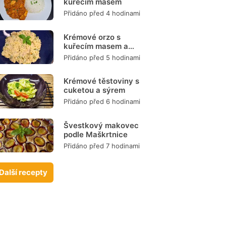
kuřecím masem
Přidáno před 4 hodinami
Krémové orzo s
kuřecím masem a
zeleninou
Přidáno před 5 hodinami
Krémové těstoviny s
cuketou a sýrem
Přidáno před 6 hodinami
Švestkový makovec
podle Maškrtnice
Přidáno před 7 hodinami
Další recepty