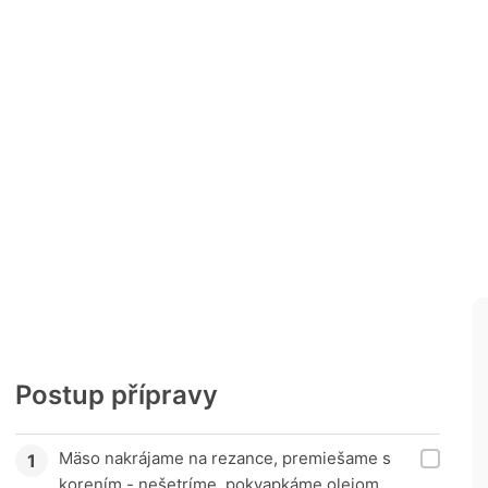
Postup přípravy
Mäso nakrájame na rezance, premiešame s
korením - nešetríme, pokvapkáme olejom,