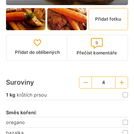
Přidat fotku
9
Přidat do oblíbených
Přečíst komentáře
Suroviny
4
Menší
Větší
porce
porce
1 kg
krůtích prsou
Směs koření:
oregano
bazalka