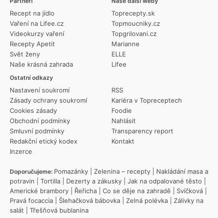
Partneři
Naše další weby
Recept na jídlo
Toprecepty.sk
Vaření na Lifee.cz
Topmoucniky.cz
Videokurzy vaření
Topgrilovani.cz
Recepty Apetit
Marianne
Svět ženy
ELLE
Naše krásná zahrada
Lifee
Ostatní odkazy
Nastavení soukromí
RSS
Zásady ochrany soukromí
Kariéra v Topreceptech
Cookies zásady
Foodie
Obchodní podmínky
Nahlásit
Smluvní podmínky
Transparency report
Redakční etický kodex
Kontakt
Inzerce
Pomazánky
|
Zelenina – recepty
|
Nakládání masa a
Doporučujeme:
potravin
|
Tortilla
|
Dezerty a zákusky
|
Jak na odpalované těsto
|
Americké brambory
|
Řeřicha
|
Co se děje na zahradě
|
Svíčková
|
Pravá focaccia
|
Šlehačková bábovka
|
Zelná polévka
|
Zálivky na
salát
|
Třešňová bublanina