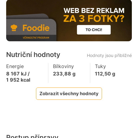
Nutriční hodnoty
Hodnoty jsou přibližné
Energie
Bílkoviny
Tuky
8 167
kJ /
233,88
g
112,50
g
1 952
kcal
Zobrazit všechny hodnoty
Postup přípravy