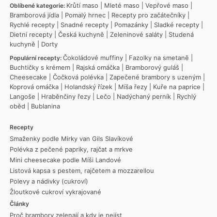
Krůtí maso
|
Mleté maso
|
Vepřové maso
|
Oblíbené kategorie:
Bramborová jídla
|
Pomalý hrnec
|
Recepty pro začátečníky
|
Rychlé recepty
|
Snadné recepty
|
Pomazánky
|
Sladké recepty
|
Dietní recepty
|
Česká kuchyně
|
Zeleninové saláty
|
Studená
kuchyně
|
Dorty
Čokoládové muffiny
|
Fazolky na smetaně
|
Populární recepty:
Buchtičky s krémem
|
Rajská omáčka
|
Bramborový guláš
|
Cheesecake
|
Čočková polévka
|
Zapečené brambory s uzeným
|
Koprová omáčka
|
Holandský řízek
|
Míša řezy
|
Kuře na paprice
|
Langoše
|
Hraběnčiny řezy
|
Lečo
|
Nadýchaný perník
|
Rychlý
oběd
|
Bublanina
Recepty
Smaženky podle Mirky van Gils Slavíkové
Polévka z pečené papriky, rajčat a mrkve
Mini cheesecake podle Míši Landové
Listová kapsa s pestem, rajčetem a mozzarellou
Polevy a nádivky (cukroví)
Žloutkové cukroví vykrajované
Články
Proč brambory zelenají a kdy je nejíst