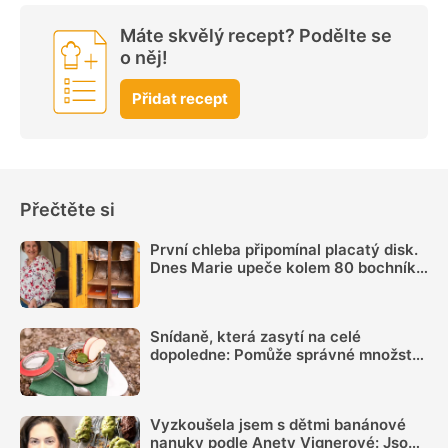
Máte skvělý recept? Podělte se
o něj!
Přidat recept
Přečtěte si
První chleba připomínal placatý disk.
Dnes Marie upeče kolem 80 bochníků
týdně a prodává je ze samoobslužné
skříně
Snídaně, která zasytí na celé
dopoledne: Pomůže správné množství
bílkovin a dostatek vlákniny
Vyzkoušela jsem s dětmi banánové
nanuky podle Anety Vignerové: Jsou