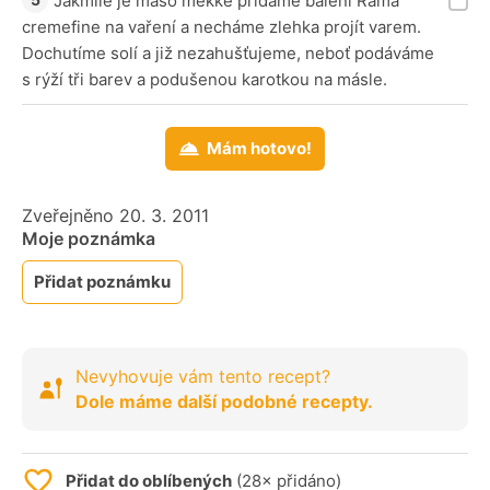
Jakmile je maso měkké přidáme balení Rama
cremefine na vaření a necháme zlehka projít varem.
Dochutíme solí a již nezahušťujeme, neboť podáváme
s rýží tři barev a podušenou karotkou na másle.
Mám hotovo!
Zveřejněno 20. 3. 2011
Moje poznámka
Přidat poznámku
Nevyhovuje vám tento recept?
Dole máme další podobné recepty.
Přidat do oblíbených
(28× přidáno)