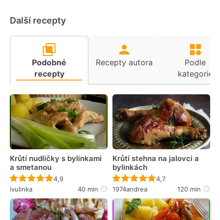
Další recepty
Podobné
Recepty autora
Podle
recepty
kategorie
Krůtí nudličky s bylinkami
Krůtí stehna na jalovci a
a smetanou
bylinkách
Recept ještě nebyl hodnocen
Recept ještě nebyl 
4,9
4,7
ivulinka
40 min
1974andrea
120 min