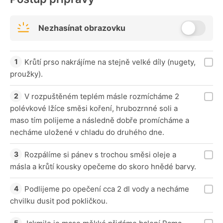
Nezhasínat obrazovku
Krůtí prso nakrájíme na stejně velké díly (nugety,
proužky).
V rozpuštěném teplém másle rozmícháme 2
polévkové lžíce směsi koření, hrubozrnné soli a
maso tím polijeme a následně dobře promícháme a
necháme uložené v chladu do druhého dne.
Rozpálíme si pánev s trochou směsi oleje a
másla a krůtí kousky opečeme do skoro hnědé barvy.
Podlijeme po opečení cca 2 dl vody a necháme
chvilku dusit pod pokličkou.