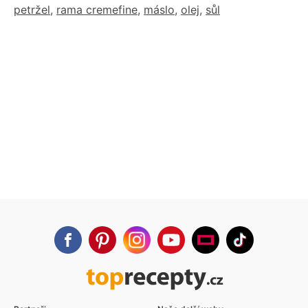
petržel
,
rama cremefine
,
máslo
,
olej
,
sůl