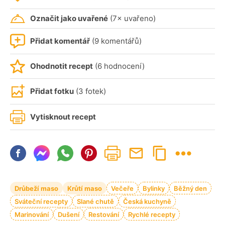
Označit jako uvařené
(7× uvařeno)
Přidat komentář
(9 komentářů)
Ohodnotit recept
(6 hodnocení)
Přidat fotku
(3 fotek)
Vytisknout recept
Drůbeží maso
Krůtí maso
Večeře
Bylinky
Běžný den
Sváteční recepty
Slané chutě
Česká kuchyně
Marinování
Dušení
Restování
Rychlé recepty