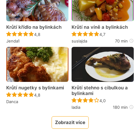
Krůtí křídlo na bylinkách
Krůtí na víně a bylinkách
Recept ještě nebyl hodnocen
Recept ještě nebyl 
4,8
4,7
Jenda1
suslajda
70 min
Krůtí nugetky s bylinkami
Krůtí stehno s cibulkou a
bylinkami
Recept ještě nebyl hodnocen
4,8
Recept ještě nebyl 
4,0
Danca
ladia
180 min
Zobrazit více