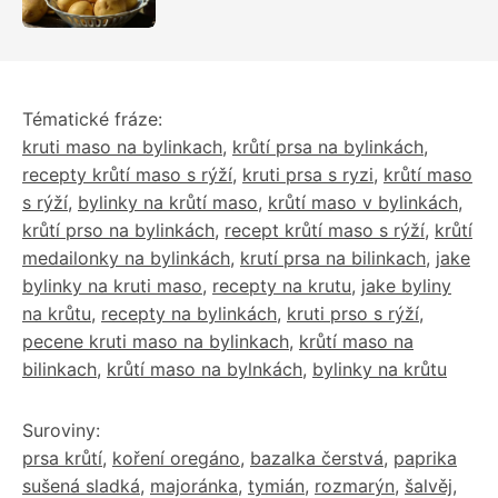
nejíst
Tématické fráze:
kruti maso na bylinkach
,
krůtí prsa na bylinkách
,
recepty krůtí maso s rýží
,
kruti prsa s ryzi
,
krůtí maso
s rýží
,
bylinky na krůtí maso
,
krůtí maso v bylinkách
,
krůtí prso na bylinkách
,
recept krůtí maso s rýží
,
krůtí
medailonky na bylinkách
,
krutí prsa na bilinkach
,
jake
bylinky na kruti maso
,
recepty na krutu
,
jake byliny
na krůtu
,
recepty na bylinkách
,
kruti prso s rýží
,
pecene kruti maso na bylinkach
,
krůtí maso na
bilinkach
,
krůtí maso na bylnkách
,
bylinky na krůtu
Suroviny:
prsa krůtí
,
koření oregáno
,
bazalka čerstvá
,
paprika
sušená sladká
,
majoránka
,
tymián
,
rozmarýn
,
šalvěj
,