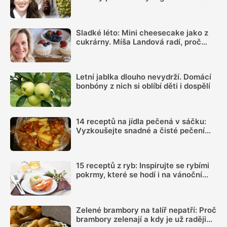
tak dobré, že do konce léta jiné dělat
nebudete
Sladké léto: Mini cheesecake jako z
cukrárny. Míša Landová radí, proč
nespěchat se šleháním náplně
Letní jablka dlouho nevydrží. Domácí
bonbóny z nich si oblíbí děti i dospělí
14 receptů na jídla pečená v sáčku:
Vyzkoušejte snadné a čisté pečení
plné chuti
15 receptů z ryb: Inspirujte se rybími
pokrmy, které se hodí i na vánoční
hostinu
Zelené brambory na talíř nepatří: Proč
brambory zelenají a kdy je už raději