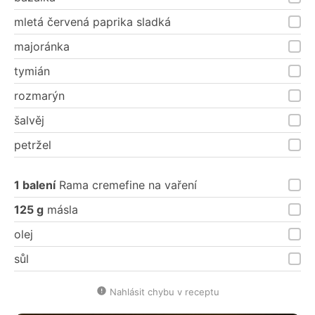
mletá červená paprika sladká
majoránka
tymián
rozmarýn
šalvěj
petržel
1 balení
Rama cremefine na vaření
125 g
másla
olej
sůl
Nahlásit chybu v receptu