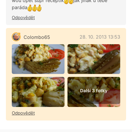
wou opět supr receptík
jak jinak u tebe
paráda
Odpovědět
28. 10. 2013 13:53
Colombo65
Další 3 fotky
Odpovědět