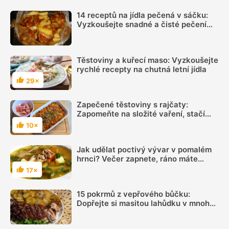
14 receptů na jídla pečená v sáčku:
Vyzkoušejte snadné a čisté pečení
plné chuti
Těstoviny a kuřecí maso: Vyzkoušejte
rychlé recepty na chutná letní jídla
29×
Hodnocení
Zapečené těstoviny s rajčaty:
Zapomeňte na složité vaření, stačí
cuketa, mrkev a sýr
10×
Hodnocení
Jak udělat poctivý vývar v pomalém
hrnci? Večer zapnete, ráno máte
hotovo
17×
Hodnocení
15 pokrmů z vepřového bůčku:
Dopřejte si masitou lahůdku v mnoha
podobách