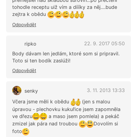
přeméjšlel nad skladbou surovin...po přečtení
tohodle receptu uiž vím a díííky za něj....bude
zejtra k obědu
Odpovědět
22. 9. 2017 05:50
ripko
Body dávam len jedlám, ktoré som si pripravil.
Toto si ten bodík zaslúži!
Odpovědět
3. 11. 2013 13:33
senky
Včera jsme měli k obědu
(jen s malou
úpravou - plechovku kukuřice jsem zapomněla
ve dřezu
a maso jsem pomlela) a pekáč
zmizel jak pára nad troubou
Dovolím si
foto