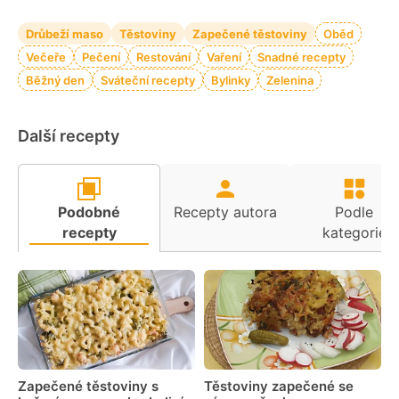
Drůbeží maso
Těstoviny
Zapečené těstoviny
Oběd
Večeře
Pečení
Restování
Vaření
Snadné recepty
Běžný den
Sváteční recepty
Bylinky
Zelenina
Další recepty
Podobné
Recepty autora
Podle
recepty
kategorie
Zapečené těstoviny s
Těstoviny zapečené se