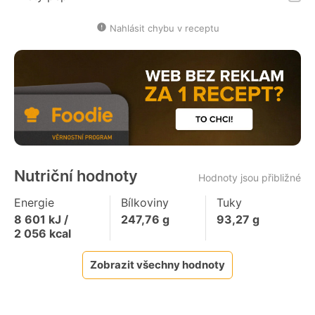
Nahlásit chybu v receptu
Nutriční hodnoty
Hodnoty jsou přibližné
Energie
Bílkoviny
Tuky
8 601
kJ /
247,76
g
93,27
g
2 056
kcal
Zobrazit všechny hodnoty