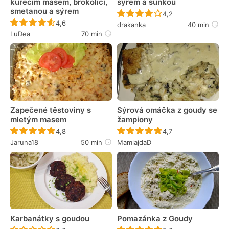
kuřecím masem, brokolicí,
sýrem a šunkou
smetanou a sýrem
Recept ještě nebyl 
4,2
Recept ještě nebyl hodnocen
4,6
drakanka
40 min
LuDea
70 min
Zapečené těstoviny s
Sýrová omáčka z goudy se
mletým masem
žampiony
Recept ještě nebyl hodnocen
Recept ještě nebyl 
4,8
4,7
Jaruna18
50 min
MamlajdaD
Karbanátky s goudou
Pomazánka z Goudy