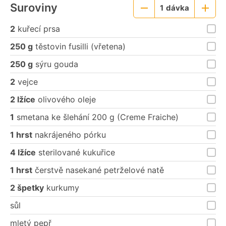
Suroviny
1
dávka
Menší
Větší
porce
porce
2
kuřecí prsa
250 g
těstovin fusilli (vřetena)
250 g
sýru gouda
2
vejce
2 lžíce
olivového oleje
1
smetana ke šlehání 200 g (Creme Fraiche)
1 hrst
nakrájeného pórku
4 lžíce
sterilované kukuřice
1 hrst
čerstvě nasekané petrželové natě
2 špetky
kurkumy
sůl
mletý pepř