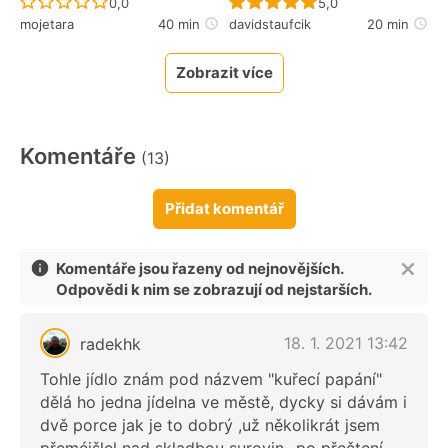
Recept ještě nebyl hodnocen
Recept ještě nebyl 
0,0
5,0
mojetara
40 min
davidstaufcik
20 min
Zobrazit více
Komentáře
(13)
Přidat komentář
Komentáře jsou řazeny od nejnovějších.
Odpovědi k nim se zobrazují od nejstarších.
18. 1. 2021 13:42
radekhk
Tohle jídlo znám pod názvem "kuřecí papání"
dělá ho jedna jídelna ve městě, dycky si dávám i
dvě porce jak je to dobrý ,už několikrát jsem