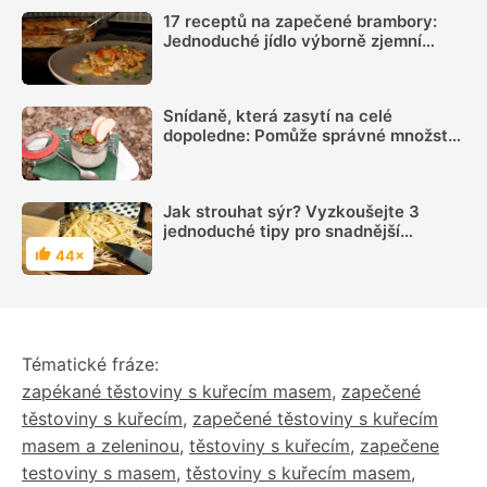
17 receptů na zapečené brambory:
Jednoduché jídlo výborně zjemní
smetana
Snídaně, která zasytí na celé
dopoledne: Pomůže správné množství
bílkovin a dostatek vlákniny
Jak strouhat sýr? Vyzkoušejte 3
jednoduché tipy pro snadnější
strouhání
44×
Hodnocení
Tématické fráze:
zapékané těstoviny s kuřecím masem
,
zapečené
těstoviny s kuřecím
,
zapečené těstoviny s kuřecím
masem a zeleninou
,
těstoviny s kuřecím
,
zapečene
testoviny s masem
,
těstoviny s kuřecím masem
,