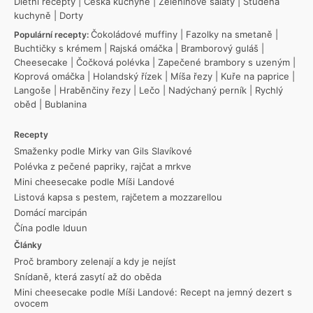
Dietní recepty
|
Česká kuchyně
|
Zeleninové saláty
|
Studená
kuchyně
|
Dorty
Čokoládové muffiny
|
Fazolky na smetaně
|
Populární recepty:
Buchtičky s krémem
|
Rajská omáčka
|
Bramborový guláš
|
Cheesecake
|
Čočková polévka
|
Zapečené brambory s uzeným
|
Koprová omáčka
|
Holandský řízek
|
Míša řezy
|
Kuře na paprice
|
Langoše
|
Hraběnčiny řezy
|
Lečo
|
Nadýchaný perník
|
Rychlý
oběd
|
Bublanina
Recepty
Smaženky podle Mirky van Gils Slavíkové
Polévka z pečené papriky, rajčat a mrkve
Mini cheesecake podle Míši Landové
Listová kapsa s pestem, rajčetem a mozzarellou
Domácí marcipán
Čína podle Iduun
Články
Proč brambory zelenají a kdy je nejíst
Snídaně, která zasytí až do oběda
Mini cheesecake podle Míši Landové: Recept na jemný dezert s
ovocem