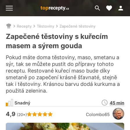
Moje akt
Přejít
Menu
na
vyhledávání
Recepty
Těstoviny
Zapečené těstoviny
Nacházíte
se
Zapečené těstoviny s kuřecím
zde:
masem a sýrem gouda
Pokud máte doma těstoviny, maso, smetanu a
sýr, tak se můžete pustit do přípravy tohoto
receptu. Restované kuřecí maso bude díky
smetaně po zapečení krásně šťavnaté, stejně
tak i těstoviny. Krásnou barvu dodá kurkuma a
použitá zelenina.
Doba
Snadný
45 min
přípravy
4,9
Hodnocení receptu je
Colombo65
(20×)