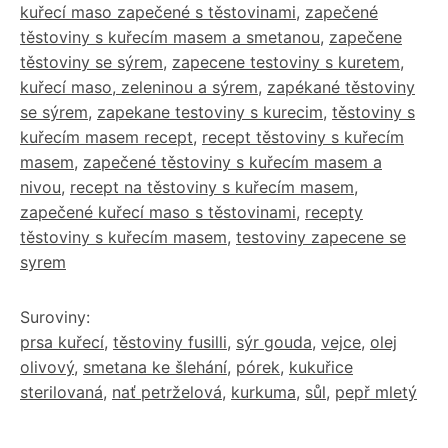
kuřecí maso zapečené s těstovinami
,
zapečené
těstoviny s kuřecím masem a smetanou
,
zapečene
těstoviny se sýrem
,
zapecene testoviny s kuretem
,
kuřecí maso, zeleninou a sýrem
,
zapékané těstoviny
se sýrem
,
zapekane testoviny s kurecim
,
těstoviny s
kuřecím masem recept
,
recept těstoviny s kuřecím
masem
,
zapečené těstoviny s kuřecím masem a
nivou
,
recept na těstoviny s kuřecím masem
,
zapečené kuřecí maso s těstovinami
,
recepty
těstoviny s kuřecím masem
,
testoviny zapecene se
syrem
Suroviny:
prsa kuřecí
,
těstoviny fusilli
,
sýr gouda
,
vejce
,
olej
olivový
,
smetana ke šlehání
,
pórek
,
kukuřice
sterilovaná
,
nať petrželová
,
kurkuma
,
sůl
,
pepř mletý