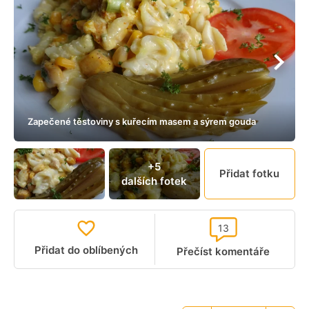
Zapečené těstoviny s kuřecím masem a sýrem gouda
+5
Přidat fotku
dalších fotek
13
Přidat do oblíbených
Přečíst komentáře