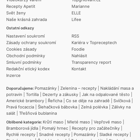
Recepty Apetit
Marianne
Svět ženy
ELLE
Naše krásná zahrada
Lifee
Ostatní odkazy
Nastavení soukromí
RSS
Zásady ochrany soukromí
Kariéra v Topreceptech
Cookies zásady
Foodie
Obchodní podmínky
Nahlásit
Smluvní podmínky
Transparency report
Redakční etický kodex
Kontakt
Inzerce
Pomazánky
|
Zelenina – recepty
|
Nakládání masa a
Doporučujeme:
potravin
|
Tortilla
|
Dezerty a zákusky
|
Jak na odpalované těsto
|
Americké brambory
|
Řeřicha
|
Co se děje na zahradě
|
Svíčková
|
Pravá focaccia
|
Šlehačková bábovka
|
Zelná polévka
|
Zálivky na
salát
|
Třešňová bublanina
Krůtí maso
|
Mleté maso
|
Vepřové maso
|
Oblíbené kategorie:
Bramborová jídla
|
Pomalý hrnec
|
Recepty pro začátečníky
|
Rychlé recepty
|
Snadné recepty
|
Pomazánky
|
Sladké recepty
|