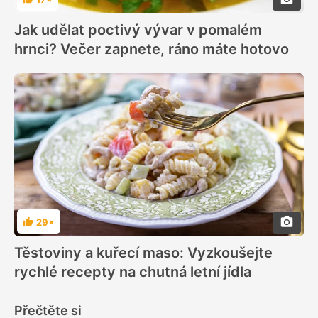
Hodnocení
Jak udělat poctivý vývar v pomalém
hrnci? Večer zapnete, ráno máte hotovo
29×
Hodnocení
Těstoviny a kuřecí maso: Vyzkoušejte
rychlé recepty na chutná letní jídla
Přečtěte si