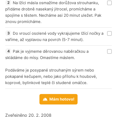
Na lžíci másla osmažíme dorůžova strouhanku,
přidáme drobně nasekaný jitrocel, promícháme a
spojíme s těstem. Necháme asi 20 minut uležet. Pak
znovu promícháme.
Do vroucí osolené vody vykrajujeme lžící nočky a
vaříme, až vyplavou na povrch (5-7 minut).
Pak je vyjmeme děrovanou naběračkou a
skládáme do mísy. Omastíme máslem.
Podáváme je posypané strouhaným sýrem nebo
pokapané kečupem, nebo jako přílohu k houbové,
koprové, bylinkové teplé či studené omáčce.
Mám hotovo!
Zveřejněno 20. 2. 2008