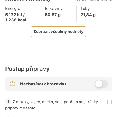
Energie
Bílkoviny
Tuky
5 172
kJ /
50,57
g
21,84
g
1 236
kcal
Zobrazit všechny hodnoty
Postup přípravy
Nezhasínat obrazovku
Z mouky, vajec, mléka, soli, pepře a majoránky
připravíme těsto.