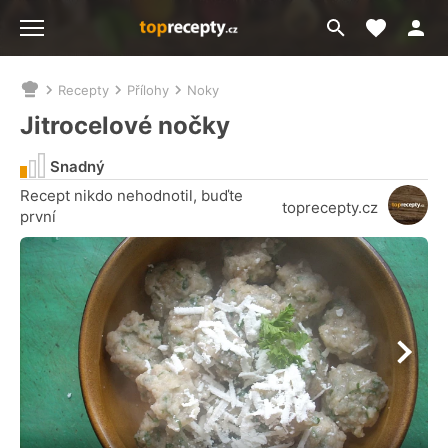
Moje akt
Přejít
Menu
na
vyhledávání
Recepty
Přílohy
Noky
Nacházíte
se
Jitrocelové nočky
zde:
Snadný
Recept nikdo nehodnotil, buďte
toprecepty.cz
první