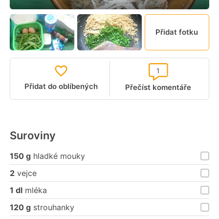
Přidat fotku
1
Přidat do oblíbených
Přečíst komentáře
Suroviny
150 g
hladké mouky
2
vejce
1 dl
mléka
120 g
strouhanky