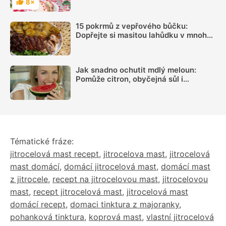
8×
Hodnocení
15 pokrmů z vepřového bůčku:
Dopřejte si masitou lahůdku v mnoha
podobách
Jak snadno ochutit mdlý meloun:
Pomůže citron, obyčejná sůl i
kombinace několika dalších surovin
Tématické fráze:
jitrocelová mast recept
,
jitrocelova mast
,
jitrocelová
mast domácí
,
domácí jitrocelová mast
,
domácí mast
z jitrocele
,
recept na jitrocelovou mast
,
jitrocelovou
mast
,
recept jitrocelová mast
,
jitrocelová mast
domácí recept
,
domaci tinktura z majoranky
,
pohanková tinktura
,
koprová mast
,
vlastní jitrocelová