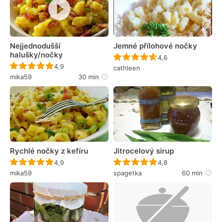
Nejjednodušší
Jemné přílohové nočky
halušky/nočky
Recept ještě nebyl 
4,6
Recept ještě nebyl hodnocen
4,9
cathleen
mika59
30 min
Rychlé nočky z kefíru
Jitrocelový sirup
Recept ještě nebyl hodnocen
Recept ještě nebyl 
4,9
4,8
mika59
spagetka
60 min