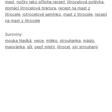
mast
,
nočky jako příloha recept
,
jitrocelová polévka
,
domácí jitrocelová tinktura
,
recept na mast z
jitrocele
,
jotrocelové semínko
,
mast z jitrocele
,
recept
na mast z jitrocele
Suroviny:
mouka hladká
,
vejce
,
mléko
,
strouhanka
,
máslo
,
majoránka
,
sůl
,
pepř mletý
,
jitrocel
,
sýr strouhaný