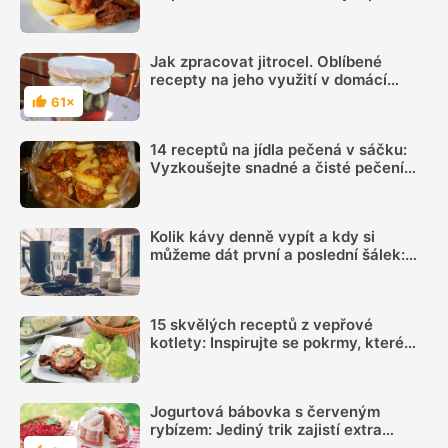
oběd z jednoho pekáčku
Jak zpracovat jitrocel. Oblíbené
recepty na jeho využití v domácí
lékárně i v kuchyni
61×
Hodnocení
14 receptů na jídla pečená v sáčku:
Vyzkoušejte snadné a čisté pečení
plné chuti
Kolik kávy denně vypít a kdy si
můžeme dát první a poslední šálek:
Načasování je důležité
15 skvělých receptů z vepřové
kotlety: Inspirujte se pokrmy, které
vás nezklamou
Jogurtová bábovka s červeným
rybízem: Jediný trik zajistí extra
vláčné těsto