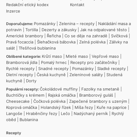
Redakční etický kodex
Kontakt
Inzerce
Pomazánky
|
Zelenina – recepty
|
Nakládání masa a
Doporučujeme:
potravin
|
Tortilla
|
Dezerty a zákusky
|
Jak na odpalované těsto
|
Americké brambory
|
Řeřicha
|
Co se děje na zahradě
|
Svíčková
|
Pravá focaccia
|
Šlehačková bábovka
|
Zelná polévka
|
Zálivky na
salát
|
Třešňová bublanina
Krůtí maso
|
Mleté maso
|
Vepřové maso
|
Oblíbené kategorie:
Bramborová jídla
|
Pomalý hrnec
|
Recepty pro začátečníky
|
Rychlé recepty
|
Snadné recepty
|
Pomazánky
|
Sladké recepty
|
Dietní recepty
|
Česká kuchyně
|
Zeleninové saláty
|
Studená
kuchyně
|
Dorty
Čokoládové muffiny
|
Fazolky na smetaně
|
Populární recepty:
Buchtičky s krémem
|
Rajská omáčka
|
Bramborový guláš
|
Cheesecake
|
Čočková polévka
|
Zapečené brambory s uzeným
|
Koprová omáčka
|
Holandský řízek
|
Míša řezy
|
Kuře na paprice
|
Langoše
|
Hraběnčiny řezy
|
Lečo
|
Nadýchaný perník
|
Rychlý
oběd
|
Bublanina
Recepty