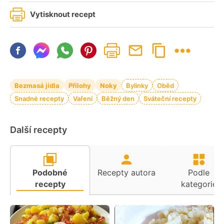
Vytisknout recept
Bezmasá jídla
Přílohy
Noky
Bylinky
Oběd
Snadné recepty
Vaření
Běžný den
Sváteční recepty
Další recepty
Podobné
Recepty autora
Podle
recepty
kategorie