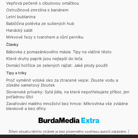
Vepřová pečeně s cibulovou omáčkou
Ostružinová zmrzlina s banánem
Letní bublanina
Babiččina polévka ze sušených hub
Hanácký salát
Mrkvové řezy s tvarohem a vůní perníku
Články
Bábovka z pomazánkového másla: Tipy na vláčné těsto
Které druhy paprik jsou nejlepší do leča
Domácí hořčice ze zelených rajčat: Jaké plody použít
Tipy a triky
Proč vyměnit volské oko za ztracené vejce: Zkuste vodu a
získáte sametový žloutek
Slovenské prívarky: Sytá jídla, na která nepotřebujete příbor, jen
pořádnou lžíci
Zavařování malého množství bez hrnce: Mikrovlnka vše zvládne
bleskově a bez dřiny
Šíření obsahu těchto stránek je bez písemného souhlasu autorů zakázáno. |
Copyright © 2026 Toprecepty.cz