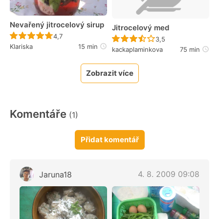
Nevařený jitrocelový sirup
Jitrocelový med
Recept ještě nebyl hodnocen
4,7
Recept ještě nebyl 
3,5
Klariska
15 min
kackaplaminkova
75 min
Zobrazit více
Komentáře
(1)
Přidat komentář
4. 8. 2009 09:08
Jaruna18