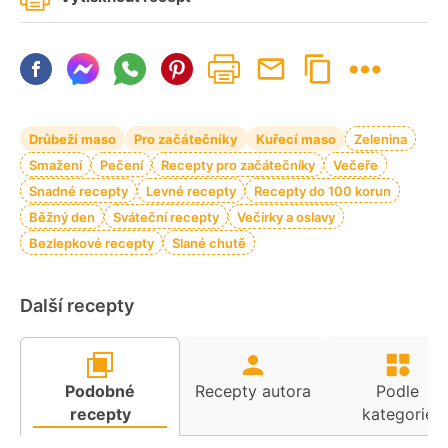
Drůbeží maso
Pro začátečníky
Kuřecí maso
Zelenina
Smažení
Pečení
Recepty pro začátečníky
Večeře
Snadné recepty
Levné recepty
Recepty do 100 korun
Běžný den
Sváteční recepty
Večírky a oslavy
Bezlepkové recepty
Slané chutě
Další recepty
Podobné
Recepty autora
Podle
recepty
kategorie