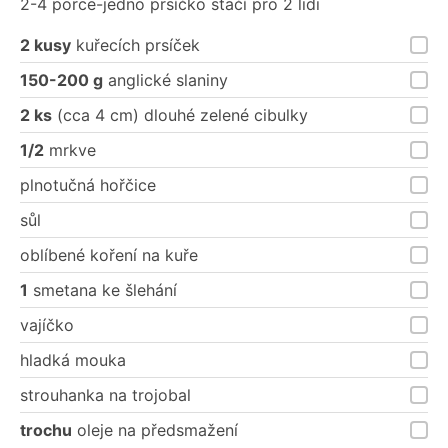
2-4 porce-jedno prsíčko stačí pro 2 lidi
2 kusy
kuřecích prsíček
150-200 g
anglické slaniny
2 ks
(cca 4 cm) dlouhé zelené cibulky
1/2
mrkve
plnotučná hořčice
sůl
oblíbené koření na kuře
1
smetana ke šlehání
vajíčko
hladká mouka
strouhanka na trojobal
trochu
oleje na předsmažení