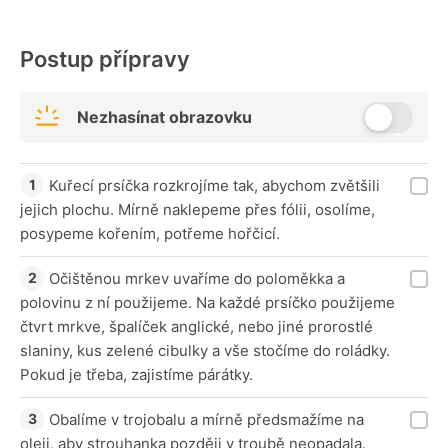
Postup přípravy
Nezhasínat obrazovku
Kuřecí prsíčka rozkrojíme tak, abychom zvětšili
jejich plochu. Mírně naklepeme přes fólii, osolíme,
posypeme kořením, potřeme hořčicí.
Očištěnou mrkev uvaříme do poloměkka a
polovinu z ní použijeme. Na každé prsíčko použijeme
čtvrt mrkve, špalíček anglické, nebo jiné prorostlé
slaniny, kus zelené cibulky a vše stočíme do roládky.
Pokud je třeba, zajistíme párátky.
Obalíme v trojobalu a mírně předsmažíme na
oleji, aby strouhanka později v troubě neopadala.