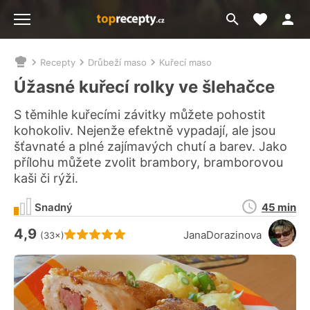
Moje akt
Přejít
Menu
na
vyhledávání
Recepty
Drůbeží maso
Kuřecí maso
Nacházíte
se
Úžasné kuřecí rolky ve šlehačce
zde:
S těmihle kuřecími závitky můžete pohostit
kohokoliv. Nejenže efektně vypadají, ale jsou
šťavnaté a plné zajímavých chutí a barev. Jako
přílohu můžete zvolit brambory, bramborovou
kaši či rýži.
Doba
Snadný
45 min
přípravy
4,9
Hodnocení receptu je
JanaDorazinova
(33×)