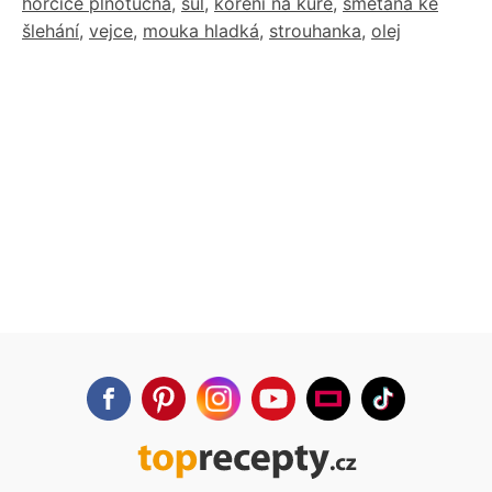
hořčice plnotučná
,
sůl
,
koření na kuře
,
smetana ke
šlehání
,
vejce
,
mouka hladká
,
strouhanka
,
olej