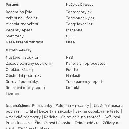
Partneři
Naše další weby
Recept na jídlo
Toprecepty.sk
Vaření na Lifee.cz
Topmoucniky.cz
Videokurzy vaření
Topgrilovani.cz
Recepty Apetit
Marianne
Svět ženy
ELLE
Naše krásná zahrada
Lifee
Ostatní odkazy
Nastavení soukromí
RSS
Zásady ochrany soukromí
Kariéra v Topreceptech
Cookies zásady
Foodie
Obchodní podmínky
Nahlásit
Smluvní podmínky
Transparency report
Redakční etický kodex
Kontakt
Inzerce
Pomazánky
|
Zelenina – recepty
|
Nakládání masa a
Doporučujeme:
potravin
|
Tortilla
|
Dezerty a zákusky
|
Jak na odpalované těsto
|
Americké brambory
|
Řeřicha
|
Co se děje na zahradě
|
Svíčková
|
Pravá focaccia
|
Šlehačková bábovka
|
Zelná polévka
|
Zálivky na
salát
|
Třešňová bublanina