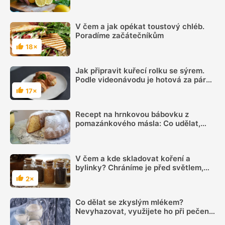
sledovat jednu důležitou věc
V čem a jak opékat toustový chléb.
Poradíme začátečníkům
18×
Hodnocení
Jak připravit kuřecí rolku se sýrem.
Podle videonávodu je hotová za pár
minut
17×
Hodnocení
Recept na hrnkovou bábovku z
pomazánkového másla: Co udělat,
aby byla vláčná a šla dobře vyklopit
V čem a kde skladovat koření a
bylinky? Chráníme je před světlem,
teplem a vlhkem
2×
Hodnocení
Co dělat se zkyslým mlékem?
Nevyhazovat, využijete ho při pečení i
na zahradě