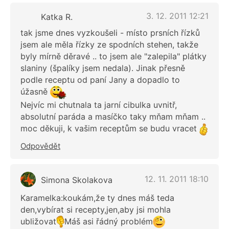
3. 12. 2011 12:21
Katka R.
tak jsme dnes vyzkoušeli - místo prsních řízků
jsem ale měla řízky ze spodních stehen, takže
byly mírně děravé .. to jsem ale "zalepila" plátky
slaniny (špalíky jsem nedala). Jinak přesně
podle receptu od paní Jany a dopadlo to
úžasně
Nejvíc mi chutnala ta jarní cibulka uvnitř,
absolutní paráda a masíčko taky mňam mňam ..
moc děkuji, k vašim receptům se budu vracet
Odpovědět
12. 11. 2011 18:10
Simona Skolakova
Karamelka:koukám,že ty dnes máš teda
den,vybírat si recepty,jen,aby jsi mohla
ubližovat
Máš asi řádný problém