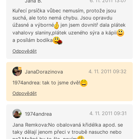
6. 11. 2011 13:07
Jana B.
Kuřecí prsíčka vůbec nemusím, protože jsou
suchá, ale toto nemá chybu. Jsou opravdu
úžasné a výborné
jen jsem dovnitř dala plátek
vahalovy slaniny,plátek uzeného sýra a kápii
a posílám bodíka
Odpovědět
4. 11. 2011 09:32
JanaDorazinova
1974andrea: tak to jsme dvě!
Odpovědět
4. 11. 2011 09:31
1974andrea
Jana Remkova:No obalovaná křidélka apod. se
taky dělají jenom přeci v troubě nasucho nebo
ne? Možná by to šlo, nevím