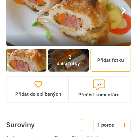
+2
Přidat fotku
další fotky
57
Přidat do oblíbených
Přečíst komentáře
Suroviny
1
porce
Menší
Větší
porce
porce