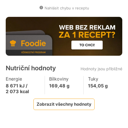
Nahlásit chybu v receptu
Nutriční hodnoty
Hodnoty jsou přibližné
Energie
Bílkoviny
Tuky
8 671
kJ /
169,48
g
154,05
g
2 073
kcal
Zobrazit všechny hodnoty