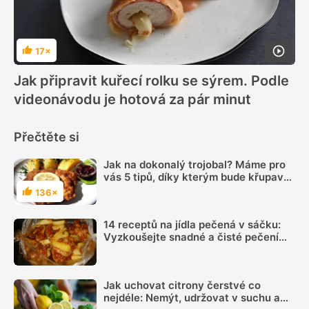
17×
Hodnocení
Jak připravit kuřecí rolku se sýrem. Podle
videonávodu je hotová za pár minut
Přečtěte si
Jak na dokonalý trojobal? Máme pro
vás 5 tipů, díky kterým bude křupavá
kůrka neodolatelná
136×
Hodnocení
14 receptů na jídla pečená v sáčku:
Vyzkoušejte snadné a čisté pečení
plné chuti
Jak uchovat citrony čerstvé co
nejdéle: Nemýt, udržovat v suchu a