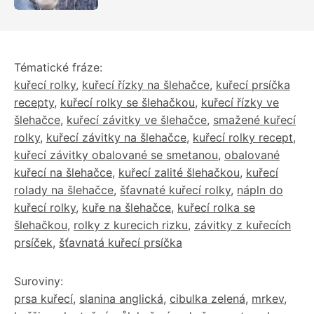
Tématické fráze:
kuřecí rolky
,
kuřecí řízky na šlehačce
,
kuřecí prsíčka
recepty
,
kuřecí rolky se šlehačkou
,
kuřecí řízky ve
šlehačce
,
kuřecí závitky ve šlehačce
,
smažené kuřecí
rolky
,
kuřecí závitky na šlehačce
,
kuřecí rolky recept
,
kuřecí závitky obalované se smetanou
,
obalované
kuřecí na šlehačce
,
kuřecí zalité šlehačkou
,
kuřecí
rolady na šlehačce
,
šťavnaté kuřecí rolky
,
nápln do
kuřecí rolky
,
kuře na šlehačce
,
kuřecí rolka se
šlehačkou
,
rolky z kurecich rizku
,
závitky z kuřecích
prsíček
,
šťavnatá kuřecí prsíčka
Suroviny:
prsa kuřecí
,
slanina anglická
,
cibulka zelená
,
mrkev
,