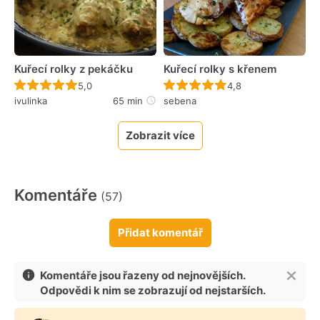
Kuřecí rolky z pekáčku
Kuřecí rolky s křenem
Recept ještě nebyl hodnocen
Recept ještě nebyl 
5,0
4,8
ivulinka
65 min
sebena
Zobrazit více
Komentáře
(57)
Přidat komentář
Komentáře jsou řazeny od nejnovějších.
Odpovědi k nim se zobrazují od nejstarších.