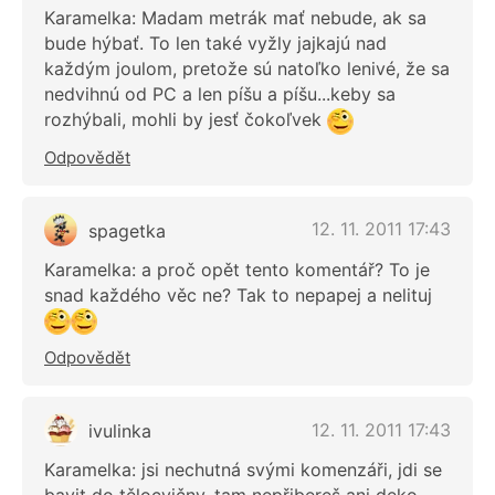
Karamelka: Madam metrák mať nebude, ak sa
bude hýbať. To len také vyžly jajkajú nad
každým joulom, pretože sú natoľko lenivé, že sa
nedvihnú od PC a len píšu a píšu...keby sa
rozhýbali, mohli by jesť čokoľvek
Odpovědět
12. 11. 2011 17:43
spagetka
Karamelka: a proč opět tento komentář? To je
snad každého věc ne? Tak to nepapej a nelituj
Odpovědět
12. 11. 2011 17:43
ivulinka
Karamelka: jsi nechutná svými komenzáři, jdi se