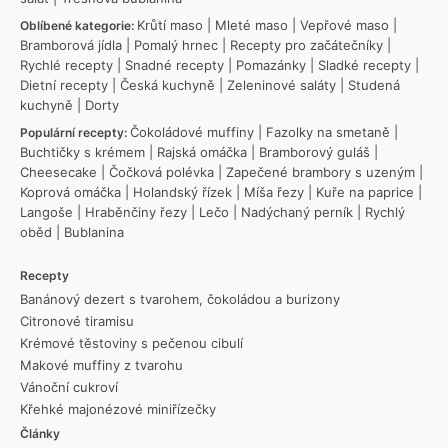
Krůtí maso
|
Mleté maso
|
Vepřové maso
|
Oblíbené kategorie:
Bramborová jídla
|
Pomalý hrnec
|
Recepty pro začátečníky
|
Rychlé recepty
|
Snadné recepty
|
Pomazánky
|
Sladké recepty
|
Dietní recepty
|
Česká kuchyně
|
Zeleninové saláty
|
Studená
kuchyně
|
Dorty
Čokoládové muffiny
|
Fazolky na smetaně
|
Populární recepty:
Buchtičky s krémem
|
Rajská omáčka
|
Bramborový guláš
|
Cheesecake
|
Čočková polévka
|
Zapečené brambory s uzeným
|
Koprová omáčka
|
Holandský řízek
|
Míša řezy
|
Kuře na paprice
|
Langoše
|
Hraběnčiny řezy
|
Lečo
|
Nadýchaný perník
|
Rychlý
oběd
|
Bublanina
Recepty
Banánový dezert s tvarohem, čokoládou a burizony
Citronové tiramisu
Krémové těstoviny s pečenou cibulí
Makové muffiny z tvarohu
Vánoční cukroví
Křehké majonézové miniřízečky
Články