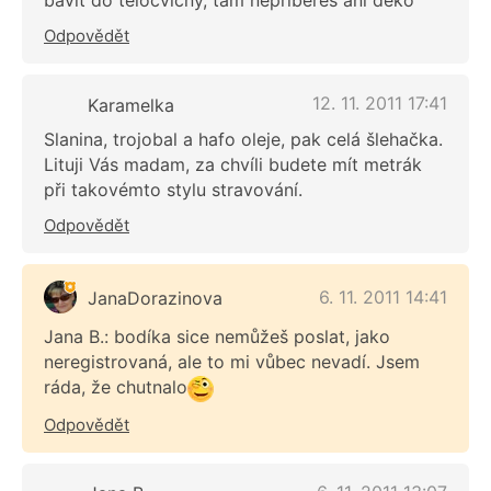
bavit do tělocvičny, tam nepřibereš ani deko
Odpovědět
12. 11. 2011 17:41
Karamelka
Slanina, trojobal a hafo oleje, pak celá šlehačka.
Lituji Vás madam, za chvíli budete mít metrák
při takovémto stylu stravování.
Odpovědět
6. 11. 2011 14:41
JanaDorazinova
Jana B.: bodíka sice nemůžeš poslat, jako
neregistrovaná, ale to mi vůbec nevadí. Jsem
ráda, že chutnalo
Odpovědět