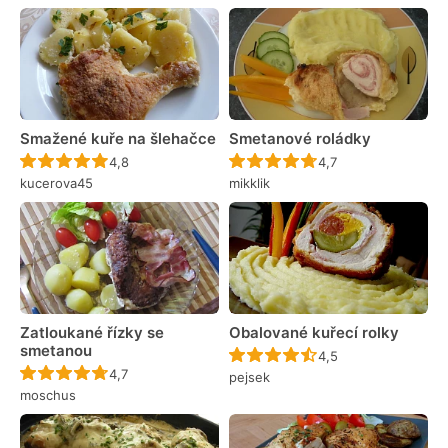
Smažené kuře na šlehačce
Smetanové roládky
Recept ještě nebyl hodnocen
Recept ještě nebyl 
4,8
4,7
kucerova45
mikklik
Zatloukané řízky se
Obalované kuřecí rolky
smetanou
Recept ještě nebyl 
4,5
Recept ještě nebyl hodnocen
4,7
pejsek
moschus