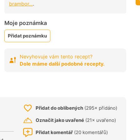
brambor...
.
Moje poznámka
Přidat poznámku
Nevyhovuje vám tento recept?
Dole máme další podobné recepty.
Přidat do oblíbených
(295× přidáno)
Označit jako uvařené
(21× uvařeno)
Přidat komentář
(20 komentářů)