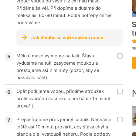
vroucí vodou do výše 1-2 cm nad maso.
Přidáme šalvěj. Přiklopíme a dusíme do
měkka asi 60-90 minut. Podle potřeby mírně
podléváme.
S
t
Jak dlouho se vaří vepřové maso
m
Měkké maso vyjmeme na talíř. Šťávu
vydusíme na tuk, zasypeme moukou a
orestujeme asi 2 minuty (pozor, aby se
nezačala pálit).
Opět podlijeme vodou, přidáme stroužek
prolisovaného česneku a necháme 15 minut
provařit.
Přepasírujeme přes jemný cedník. Necháme
ještě asi 10 minut provařit, aby šťáva chytla
glanc a olej vystoupil nahoru. Podle potřeby