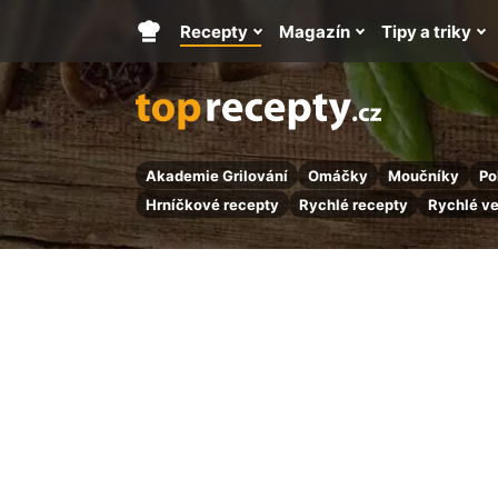
Recepty
Magazín
Tipy a triky
Hlavní
stránka
Akademie Grilování
Omáčky
Moučníky
Po
Hrníčkové recepty
Rychlé recepty
Rychlé v