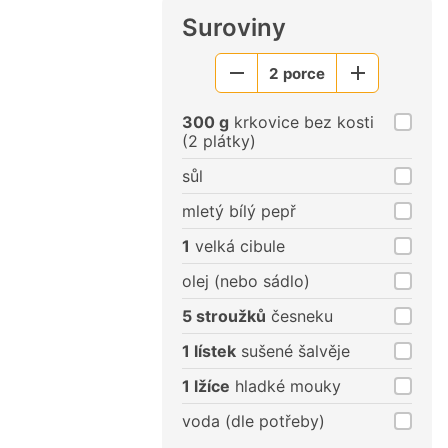
Suroviny
2
porce
Menší
Větší
porce
porce
300 g
krkovice bez kosti
(2 plátky)
sůl
mletý bílý pepř
1
velká cibule
olej (nebo sádlo)
5 stroužků
česneku
1 lístek
sušené šalvěje
1 lžíce
hladké mouky
voda (dle potřeby)