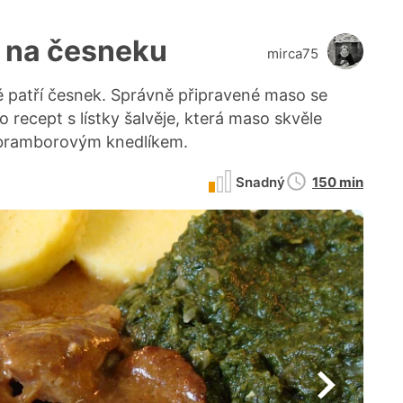
y na česneku
mirca75
ě patří česnek. Správně připravené maso se
 recept s lístky šalvěje, která maso skvěle
 bramborovým knedlíkem.
Doba
Snadný
150 min
přípravy