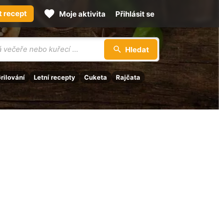
t recept
Moje aktivita
Přihlásit se
Hledat
rilování
Letní recepty
Cuketa
Rajčata