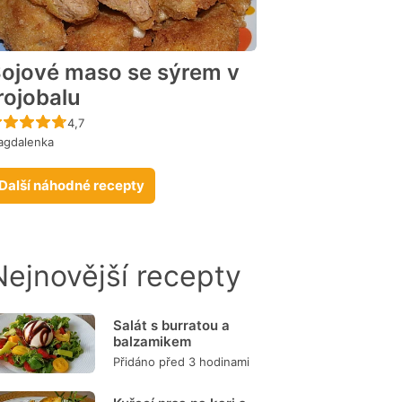
ojové maso se sýrem v
rojobalu
Recept ještě nebyl hodnocen
4,7
agdalenka
Další náhodné recepty
Nejnovější recepty
Salát s burratou a
balzamikem
Přidáno před 3 hodinami