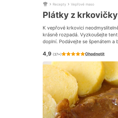
Recepty
Vepřové maso
Nacházíte
se
Plátky z krkovičk
zde:
K vepřové krkovici neodmysliteln
krásně rozpadá. Vyzkoušejte tento
doplní. Podávejte se špenátem a
4,9
Hodnocení receptu je
Ohodnotit
(37×)