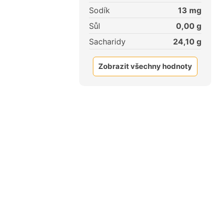
Sodík
13
mg
Sůl
0,00
g
Sacharidy
24,10
g
Zobrazit všechny hodnoty