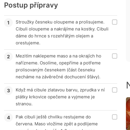
Postup přípravy
Stroužky česneku oloupeme a prolisujeme.
Cibuli oloupeme a nakrájíme na kostky. Cibuli
dáme do hrnce s rozehřátým olejem a
orestujeme.
Mezitím naklepeme maso a na okrajích ho
nařízneme. Osolíme, opepříme a potřeme
prolisovaným česnekem (část česneku
necháme na závěrečné dochucení šťávy).
Když má cibule zlatavou barvu, zprudka v ní
plátky krkovice opečeme a vyjmeme je
stranou.
Pak cibuli ještě chvilku restujeme do
červena. Maso vložíme zpět a podlijeme