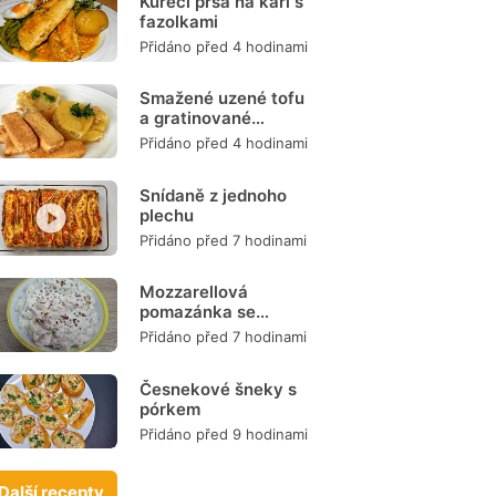
Kuřecí prsa na kari s
fazolkami
Přidáno před 4 hodinami
Smažené uzené tofu
a gratinované
brambory
Přidáno před 4 hodinami
Snídaně z jednoho
plechu
Přidáno před 7 hodinami
Mozzarellová
pomazánka se
šunkou
Přidáno před 7 hodinami
Česnekové šneky s
pórkem
Přidáno před 9 hodinami
Další recepty