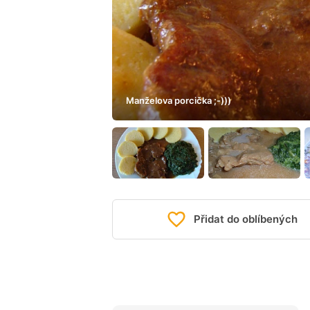
Manželova porcička ;-)))
Přidat do oblíbených