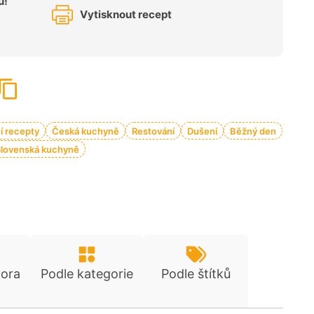
u!
Vytisknout recept
í recepty
Česká kuchyně
Restování
Dušení
Běžný den
Slovenská kuchyně
tora
Podle kategorie
Podle štítků