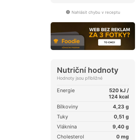
Nahlásit chybu v receptu
Nutriční hodnoty
Hodnoty jsou přibližné
Energie
520
kJ /
124
kcal
Bílkoviny
4,23
g
Tuky
0,51
g
Vláknina
9,40
g
Cholesterol
0
mg