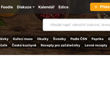
Přida
Foodie
Diskuze
Kalendář
Edice
Vyhledávání
lévky
Kuřecí maso
Okurky
Švestky
Podle ČSN
Paprika
G
ečeře
Česká kuchyně
Recepty pro začátečníky
Levné recepty