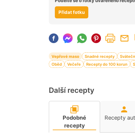
Podělte se o fotky uvařeného recept
Přidat fotku
Vepřové maso
Snadné recepty
Svátečn
Oběd
Večeře
Recepty do 100 korun
Další recepty
Podobné
Recepty au
recepty