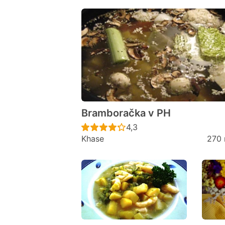
Bramboračka v PH
Recept ještě nebyl hodno
4,3
Khase
270 