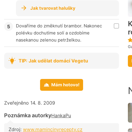
Jak tvarovat halušky
K
Dovaříme do změknutí brambor. Nakonec
polévku dochutíme solí a ozdobíme
nasekanou zelenou petrželkou.
Ga
TIP: Jak udělat domácí Vegetu
Mám hotovo!
Zveřejněno 14. 8. 2009
Poznámka autorky
HankaPu
Zdroj:
www.mamincinyrecepty.cz