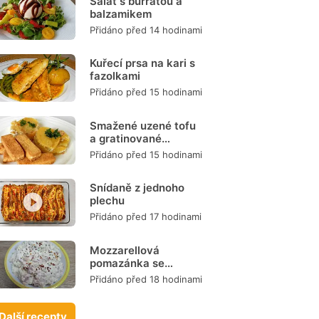
Salát s burratou a
balzamikem
Přidáno před 14 hodinami
Kuřecí prsa na kari s
fazolkami
Přidáno před 15 hodinami
Smažené uzené tofu
a gratinované
brambory
Přidáno před 15 hodinami
Snídaně z jednoho
plechu
Přidáno před 17 hodinami
Mozzarellová
pomazánka se
šunkou
Přidáno před 18 hodinami
Další recepty