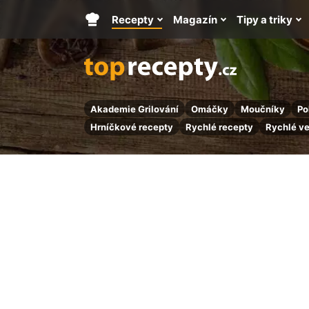
Recepty
Magazín
Tipy a triky
Hlavní
stránka
Akademie Grilování
Omáčky
Moučníky
Po
Hrníčkové recepty
Rychlé recepty
Rychlé v