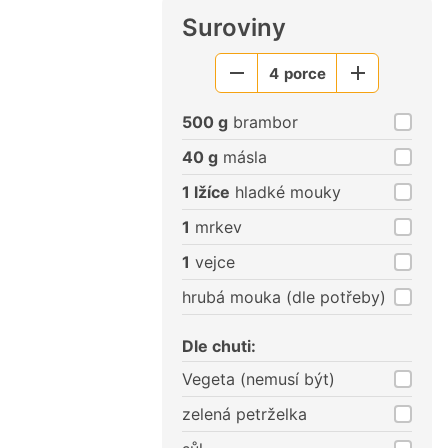
Suroviny
4
porce
Menší
Větší
porce
porce
500 g
brambor
40 g
másla
1 lžíce
hladké mouky
1
mrkev
1
vejce
hrubá mouka (dle potřeby)
Dle chuti:
Vegeta (nemusí být)
zelená petrželka