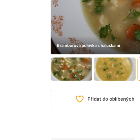
Bramborová polévka s haluškami
Přidat do oblíbených