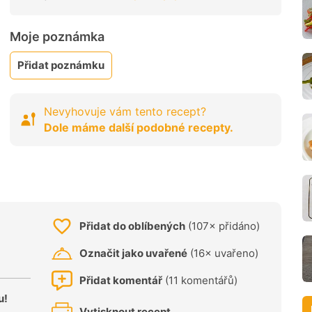
Moje poznámka
Přidat poznámku
Nevyhovuje vám tento recept?
Dole máme další podobné recepty.
Přidat do oblíbených
(107× přidáno)
Označit jako uvařené
(16× uvařeno)
Přidat komentář
(11 komentářů)
u!
Vytisknout recept