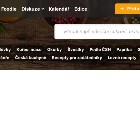
Přida
Foodie
Diskuze
Kalendář
Edice
Vyhledávání
lévky
Kuřecí maso
Okurky
Švestky
Podle ČSN
Paprika
G
ečeře
Česká kuchyně
Recepty pro začátečníky
Levné recepty