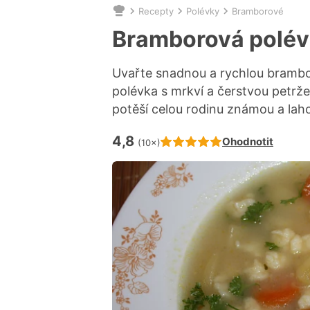
Recepty
Polévky
Bramborové
Nacházíte
se
Bramborová polév
zde:
Uvařte snadnou a rychlou brambo
polévka s mrkví a čerstvou petrže
potěší celou rodinu známou a lah
4,8
Hodnocení receptu je
Ohodnotit
(10×)