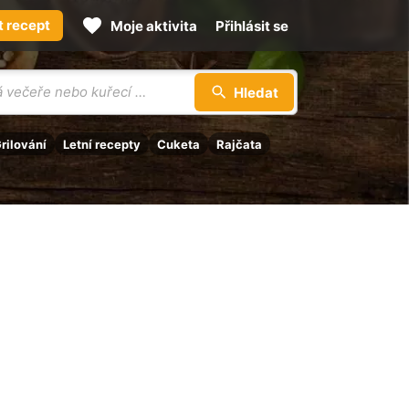
t recept
Moje aktivita
Přihlásit se
Hledat
rilování
Letní recepty
Cuketa
Rajčata