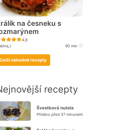
rálík na česneku s
rozmarýnem
Recept ještě nebyl hodnocen
4,8
bina_I
90 min
Další náhodné recepty
Nejnovější recepty
Švestková nutela
Přidáno před 57 minutami