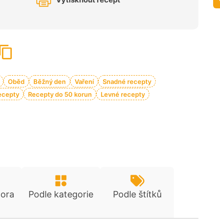
Oběd
Běžný den
Vaření
Snadné recepty
ecepty
Recepty do 50 korun
Levné recepty
tora
Podle kategorie
Podle štítků