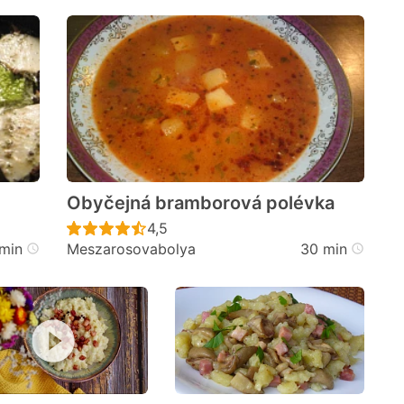
Obyčejná bramborová polévka
cen
Recept ještě nebyl hodnocen
4,5
min
Meszarosovabolya
30 min