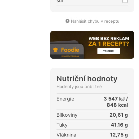
sůl
Nahlásit chybu v receptu
Nutriční hodnoty
Hodnoty jsou přibližné
Energie
3 547
kJ /
848
kcal
Bílkoviny
20,61
g
Tuky
41,16
g
Vláknina
12,75
g