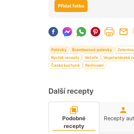
Přidat fotku
Polévky
Bramborové polévky
Zelenina
Rychlé recepty
Večeře
Vegetariánské r
Česká kuchyně
Restování
Další recepty
Podobné
Recepty au
recepty