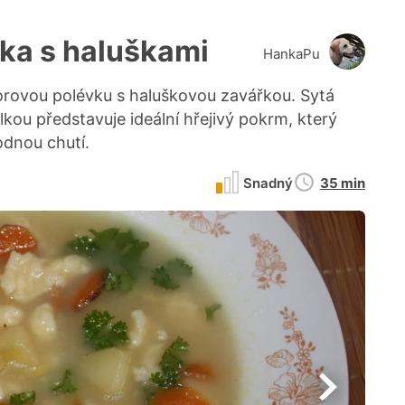
ka s haluškami
HankaPu
rovou polévku s haluškovou zavářkou. Sytá
lkou představuje ideální hřejivý pokrm, který
odnou chutí.
Doba
Snadný
35 min
přípravy