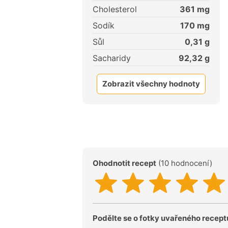
Cholesterol
361
mg
Sodík
170
mg
Sůl
0,31
g
Sacharidy
92,32
g
Zobrazit všechny hodnoty
Ohodnotit recept
(10 hodnocení)
Podělte se o fotky uvařeného recept