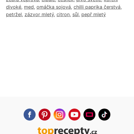
divoké
,
med
,
omáčka sojová
,
chilli paprika čerstvá
,
petržel
,
zázvor mletý
,
citron
,
sůl
,
pepř mletý