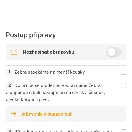
Postup přípravy
Nezhasínat obrazovku
Žebra nasekáme na menší kousky.
Do hrnce se studenou vodou dáme žebra,
oloupanou cibuli nakrájenou na čtvrtky, česnek,
divoké koření a pivo.
Jak rychle oloupat cibuli
Přivedeme k varu a pak vaříme na mírném ohni