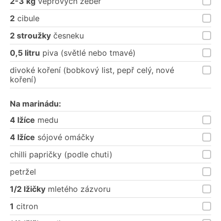
2-3 kg
vepřových žeber
2
cibule
2 stroužky
česneku
0,5 litru
piva (světlé nebo tmavé)
divoké koření (bobkový list, pepř celý, nové
koření)
Na marinádu:
4 lžíce
medu
4 lžíce
sójové omáčky
chilli papričky (podle chuti)
petržel
1/2 lžičky
mletého zázvoru
1
citron