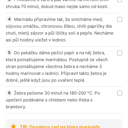
zhruba 70 minut, dokud maso nejde samo od kosti.
Marinádu připravíme tak, že smícháme med,
sójovou omáčku, citronovou šťávu, chilli papričky dle
chuti, mletý zázvor a půl lžičky soli a pepře. Necháme
asi půl hodiny uležet v lednici.
Do pekáčku dáme pečicí papír a na něj žebra,
která pomašlujeme marinádou. Postupně ze všech
stran pomašlujeme všechna žebra a necháme 3
hodiny marinovat v lednici. Připravit takto žebra je
dobré, ještě když jsou po uvaření teplá.
Žebra pečeme 30 minut na 180-200 °C. Po
upečení podáváme s chlebem nebo třeba s
brambory.
TIP: Desatero rad na téma marinády