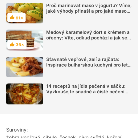
Proč marinovat maso v jogurtu? Víme,
jaké výhody přináší a pro jaké maso
se hodí
91×
Hodnocení
Medový karamelový dort s krémem a
ořechy: Víte, odkud pochází a jak se
připravuje?
36×
Hodnocení
Šťavnaté vepřové, zelí a rajčata:
Inspirace bulharskou kuchyní pro letní
oběd z jednoho pekáčku
14 receptů na jídla pečená v sáčku:
Vyzkoušejte snadné a čisté pečení
plné chuti
Suroviny:
žebra vepřová
,
cibule
,
česnek
,
pivo světlé
,
koření