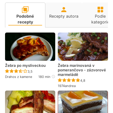
Podobné
Recepty autora
Podle
recepty
kategorie
Žebra po mysliveckou
Žebra marinovaná v
pomerančovo - zázvorové
Recept ještě nebyl hodnocen
3,5
marmeládě
Drahos z kamene
180 min
Recept ještě nebyl 
4,8
1974andrea