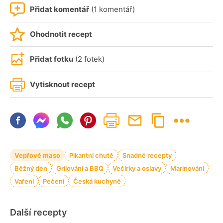
Přidat komentář
(1 komentář)
Ohodnotit recept
Přidat fotku
(2 fotek)
Vytisknout recept
Vepřové maso
Pikantní chutě
Snadné recepty
Běžný den
Grilování a BBQ
Večírky a oslavy
Marinování
Vaření
Pečení
Česká kuchyně
Další recepty