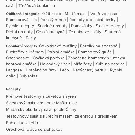
salát
|
Třešňová bublanina
Krůtí maso
|
Mleté maso
|
Vepřové maso
|
Oblíbené kategorie:
Bramborová jídla
|
Pomalý hrnec
|
Recepty pro začátečníky
|
Rychlé recepty
|
Snadné recepty
|
Pomazánky
|
Sladké recepty
|
Dietní recepty
|
Česká kuchyně
|
Zeleninové saláty
|
Studená
kuchyně
|
Dorty
Čokoládové muffiny
|
Fazolky na smetaně
|
Populární recepty:
Buchtičky s krémem
|
Rajská omáčka
|
Bramborový guláš
|
Cheesecake
|
Čočková polévka
|
Zapečené brambory s uzeným
|
Koprová omáčka
|
Holandský řízek
|
Míša řezy
|
Kuře na paprice
|
Langoše
|
Hraběnčiny řezy
|
Lečo
|
Nadýchaný perník
|
Rychlý
oběd
|
Bublanina
Recepty
Krémové těstoviny s cuketou a sýrem
Švestkový makovec podle Maškrtnice
Maďarský okurkový salát podle Čiriny
Těstovinový salát s kuřecím masem, zeleninou a dresinkem
Bublanina z kefíru
Ořechová roláda se šlehačkou