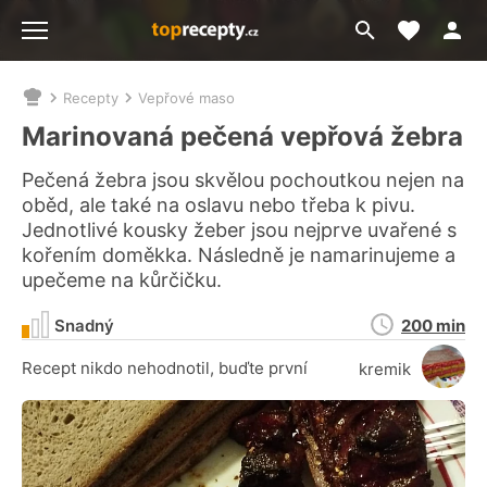
Moje akt
Přejít
Menu
na
vyhledávání
Recepty
Vepřové maso
Nacházíte
se
Marinovaná pečená vepřová žebra
zde:
Pečená žebra jsou skvělou pochoutkou nejen na
oběd, ale také na oslavu nebo třeba k pivu.
Jednotlivé kousky žeber jsou nejprve uvařené s
kořením doměkka. Následně je namarinujeme a
upečeme na kůrčičku.
Doba
Snadný
200 min
přípravy
Recept nikdo nehodnotil, buďte první
kremik