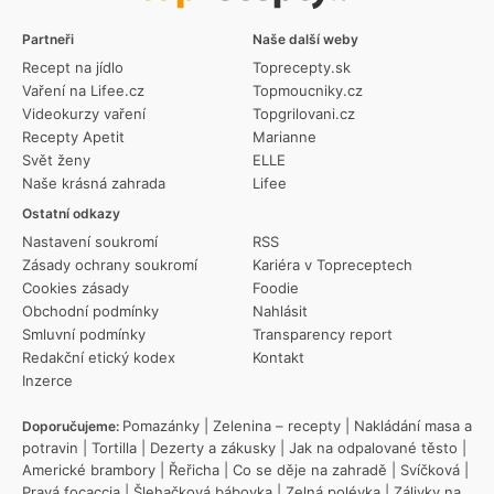
Partneři
Naše další weby
Recept na jídlo
Toprecepty.sk
Vaření na Lifee.cz
Topmoucniky.cz
Videokurzy vaření
Topgrilovani.cz
Recepty Apetit
Marianne
Svět ženy
ELLE
Naše krásná zahrada
Lifee
Ostatní odkazy
Nastavení soukromí
RSS
Zásady ochrany soukromí
Kariéra v Topreceptech
Cookies zásady
Foodie
Obchodní podmínky
Nahlásit
Smluvní podmínky
Transparency report
Redakční etický kodex
Kontakt
Inzerce
Pomazánky
|
Zelenina – recepty
|
Nakládání masa a
Doporučujeme:
potravin
|
Tortilla
|
Dezerty a zákusky
|
Jak na odpalované těsto
|
Americké brambory
|
Řeřicha
|
Co se děje na zahradě
|
Svíčková
|
Pravá focaccia
|
Šlehačková bábovka
|
Zelná polévka
|
Zálivky na