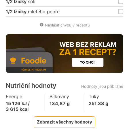
1/2 lžičky
soli
1/2 lžičky
mletého pepře
Nahlásit chybu v receptu
Nutriční hodnoty
Hodnoty jsou přibližné
Energie
Bílkoviny
Tuky
15 126
kJ /
134,87
g
251,38
g
3 615
kcal
Zobrazit všechny hodnoty