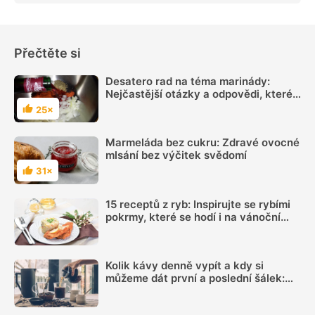
Přečtěte si
Desatero rad na téma marinády:
Nejčastější otázky a odpovědi, které
vás zajímají
25×
Hodnocení
Marmeláda bez cukru: Zdravé ovocné
mlsání bez výčitek svědomí
31×
Hodnocení
15 receptů z ryb: Inspirujte se rybími
pokrmy, které se hodí i na vánoční
hostinu
Kolik kávy denně vypít a kdy si
můžeme dát první a poslední šálek:
Načasování je důležité