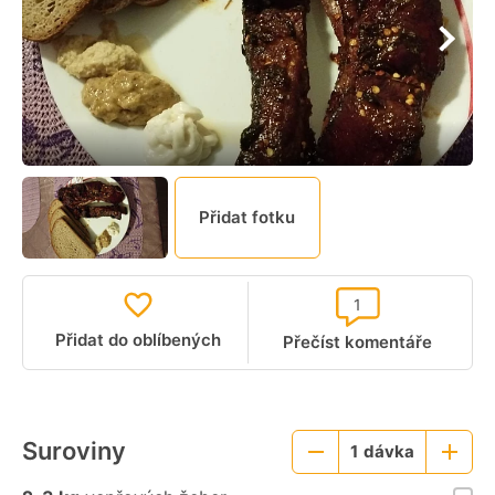
Přidat fotku
1
Přidat do oblíbených
Přečíst komentáře
Suroviny
1
dávka
Menší
Větší
porce
porce