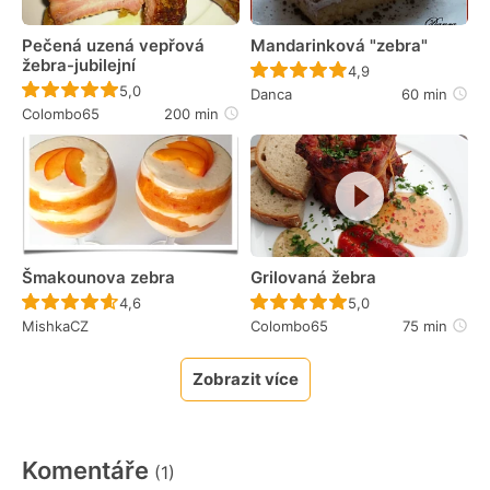
Pečená uzená vepřová
Mandarinková "zebra"
žebra-jubilejní
Recept ještě nebyl 
4,9
Recept ještě nebyl hodnocen
5,0
Danca
60 min
Colombo65
200 min
Šmakounova zebra
Grilovaná žebra
Recept ještě nebyl hodnocen
Recept ještě nebyl 
4,6
5,0
MishkaCZ
Colombo65
75 min
Zobrazit více
Komentáře
(1)