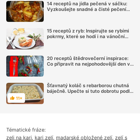
14 receptů na jídla pečená v sáčku:
Vyzkoušejte snadné a čisté pečení
plné chuti
15 receptů z ryb: Inspirujte se rybími
pokrmy, které se hodí i na vánoční
hostinu
20 receptů štědrovečerní inspirace:
Co připravit na nejpohodovější den v
roce?
Šťavnatý koláč s rebarborou chutná
báječně. Upečte si tuto dobrotu podle
videa
11×
Hodnocení
Tématické fráze:
zeli na kari
,
kari zelí
,
madarské obložené zelí
,
zelí s