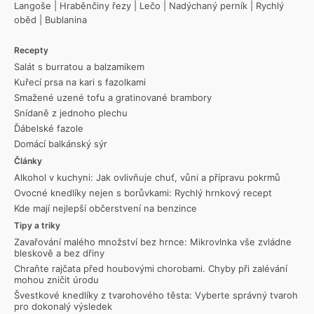
Langoše
|
Hraběnčiny řezy
|
Lečo
|
Nadýchaný perník
|
Rychlý
oběd
|
Bublanina
Recepty
Salát s burratou a balzamikem
Kuřecí prsa na kari s fazolkami
Smažené uzené tofu a gratinované brambory
Snídaně z jednoho plechu
Ďábelské fazole
Domácí balkánský sýr
Články
Alkohol v kuchyni: Jak ovlivňuje chuť, vůni a přípravu pokrmů
Ovocné knedlíky nejen s borůvkami: Rychlý hrnkový recept
Kde mají nejlepší občerstvení na benzince
Tipy a triky
Zavařování malého množství bez hrnce: Mikrovlnka vše zvládne
bleskově a bez dřiny
Chraňte rajčata před houbovými chorobami. Chyby při zalévání
mohou zničit úrodu
Švestkové knedlíky z tvarohového těsta: Vyberte správný tvaroh
pro dokonalý výsledek