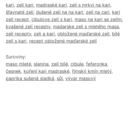
kari
,
zeli kari
,
madraské kari
,
zeli s mrkvi na kari
,
šťavnaté zelí
,
dušené zelí na na kari
,
zelí na cari
,
kari
zelí recept
,
cibulove zelí s kari
,
maso na kari se zelím
,
kvašené zelí recepty
,
madarske zeli s mletého masa
,
zelí recepty
,
zeli a kari
,
obložené maďarské zelí
,
bílé
zelí s kari
,
recept obložené maďarské zelí
Suroviny:
maso mleté
,
slanina
,
zelí bílé
,
cibule
,
feferonka
,
česnek
,
koření kari madraské
,
římský kmín mletý
,
paprika sušená sladká
,
sůl
,
vývar masový