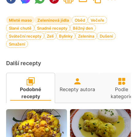
Mleté maso
Zeleninová jídla
Oběd
Večeře
Slané chutě
Snadné recepty
Běžný den
Sváteční recepty
Zelí
Bylinky
Zelenina
Dušení
Smažení
Další recepty
Podobné
Recepty autora
Podle
recepty
kategorie