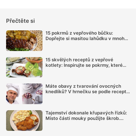
Přečtěte si
15 pokrmů z vepřového bůčku:
Dopřejte si masitou lahůdku v mnoha
podobách
15 skvělých receptů z vepřové
kotlety: Inspirujte se pokrmy, které
vás nezklamou
Máte obavy z tvarování ovocných
knedlíků? V hrnečku se podle receptu
knedlíkového mistra vždy povedou
Tajemství dokonale křupavých řízků:
Místo části mouky použijte škrob.
Důležitý je ale poměr