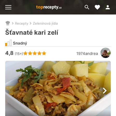
Moje akt
Přejít
Menu
na
vyhledávání
Recepty
Zeleninová jídla
Nacházíte
se
Šťavnaté kari zelí
zde:
Snadný
4,8
Hodnocení receptu je
1974andrea
(15×)