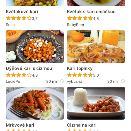
Květákové kari
Květák s kari omáčkou
Recept ještě nebyl hodnocen
Recept ještě nebyl 
3,7
4,8
Susa
RubyRom
Dýňové kari s cizrnou
Kari topinky
Recept ještě nebyl hodnocen
Recept ještě nebyl 
4,3
5,0
LuciePe
30 min
vybusna
30 min
Mrkvové kari
Cizrna na kari