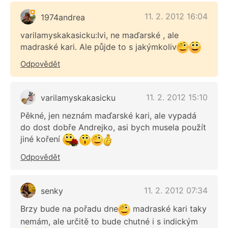
11. 2. 2012 16:04
1974andrea
varilamyskakasicku:Ivi, ne maďarské , ale
madraské kari. Ale půjde to s jakýmkoliv
Odpovědět
11. 2. 2012 15:10
varilamyskakasicku
Pěkné, jen neznám maďarské kari, ale vypadá
do dost dobře Andrejko, asi bych musela použít
jiné koření
Odpovědět
11. 2. 2012 07:34
senky
Brzy bude na pořadu dne
madraské kari taky
nemám, ale určitě to bude chutné i s indickým