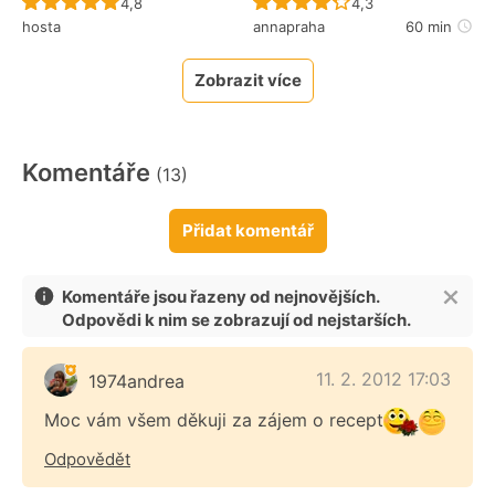
Recept ještě nebyl hodnocen
Recept ještě nebyl 
4,8
4,3
hosta
annapraha
60 min
Zobrazit více
Komentáře
(13)
Přidat komentář
Komentáře jsou řazeny od nejnovějších.
Odpovědi k nim se zobrazují od nejstarších.
11. 2. 2012 17:03
1974andrea
Moc vám všem děkuji za zájem o recept
Odpovědět