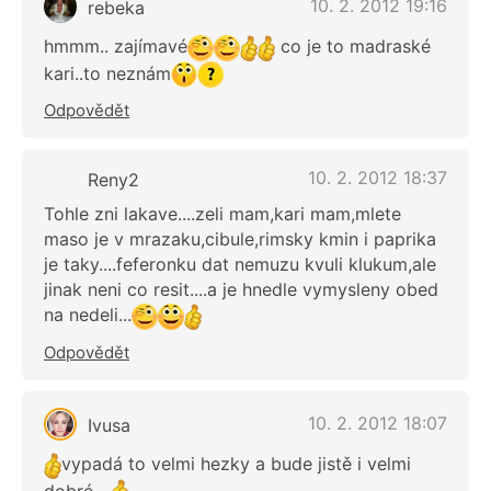
10. 2. 2012 19:16
rebeka
hmmm.. zajímavé
co je to madraské
kari..to neznám
Odpovědět
10. 2. 2012 18:37
Reny2
Tohle zni lakave....zeli mam,kari mam,mlete
maso je v mrazaku,cibule,rimsky kmin i paprika
je taky....feferonku dat nemuzu kvuli klukum,ale
jinak neni co resit....a je hnedle vymysleny obed
na nedeli...
Odpovědět
10. 2. 2012 18:07
Ivusa
vypadá to velmi hezky a bude jistě i velmi
dobré....