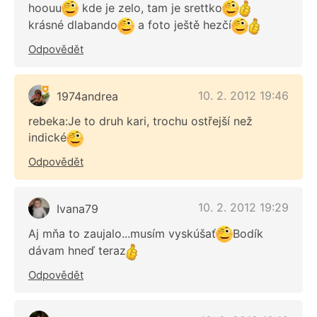
hoouu
kde je zelo, tam je srettko
krásné dlabando
a foto ještě hezčí
Odpovědět
10. 2. 2012 19:46
1974andrea
rebeka:Je to druh kari, trochu ostřejší než
indické
Odpovědět
10. 2. 2012 19:29
Ivana79
Aj mňa to zaujalo...musím vyskúšať
Bodík
dávam hneď teraz
Odpovědět