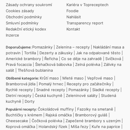
Zásady ochrany soukromí
Kariéra v Topreceptech
Cookies zásady
Foodie
Obchodní podmínky
Nahlásit
Smluvní podmínky
Transparency report
Redakční etický kodex
Kontakt
Inzerce
Pomazánky
|
Zelenina – recepty
|
Nakládání masa a
Doporučujeme:
potravin
|
Tortilla
|
Dezerty a zákusky
|
Jak na odpalované těsto
|
Americké brambory
|
Řeřicha
|
Co se děje na zahradě
|
Svíčková
|
Pravá focaccia
|
Šlehačková bábovka
|
Zelná polévka
|
Zálivky na
salát
|
Třešňová bublanina
Krůtí maso
|
Mleté maso
|
Vepřové maso
|
Oblíbené kategorie:
Bramborová jídla
|
Pomalý hrnec
|
Recepty pro začátečníky
|
Rychlé recepty
|
Snadné recepty
|
Pomazánky
|
Sladké recepty
|
Dietní recepty
|
Česká kuchyně
|
Zeleninové saláty
|
Studená
kuchyně
|
Dorty
Čokoládové muffiny
|
Fazolky na smetaně
|
Populární recepty:
Buchtičky s krémem
|
Rajská omáčka
|
Bramborový guláš
|
Cheesecake
|
Čočková polévka
|
Zapečené brambory s uzeným
|
Koprová omáčka
|
Holandský řízek
|
Míša řezy
|
Kuře na paprice
|