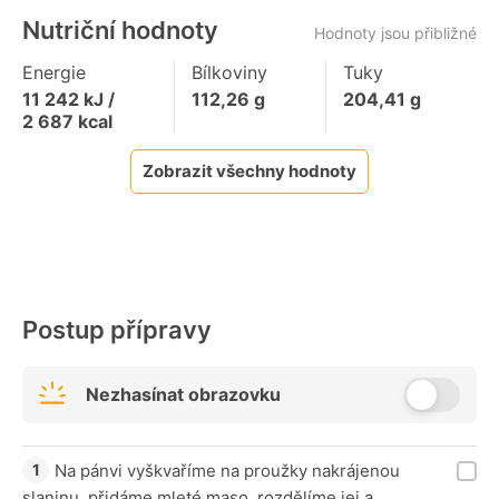
Nutriční hodnoty
Hodnoty jsou přibližné
Energie
Bílkoviny
Tuky
11 242
kJ /
112,26
g
204,41
g
2 687
kcal
Zobrazit všechny hodnoty
Postup přípravy
Nezhasínat obrazovku
Na pánvi vyškvaříme na proužky nakrájenou
slaninu, přidáme mleté maso, rozdělíme jej a