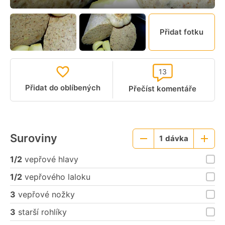
Přidat fotku
13
Přidat do oblíbených
Přečíst komentáře
Suroviny
1
dávka
Menší
Větší
porce
porce
1/2
vepřové hlavy
1/2
vepřového laloku
3
vepřové nožky
3
starší rohlíky