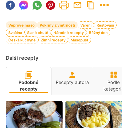
Vepřové maso
Pokrmy z vnitřností
Vaření
Restování
Svačina
Slané chutě
Náročné recepty
Běžný den
Česká kuchyně
Zimní recepty
Masopust
Další recepty
Podobné
Recepty autora
Podle
recepty
kategorie