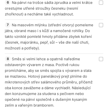
Na pánvi na trošce sádla zprudka a velmi krátce
orestujme utřené stroužky česneku (nesmí
zhořknout) a necháme také vychladnout.
Na masovém mlýnku (střední otvory) pomeleme
játra, obrané maso i s kůží a namočené rohlíky. Do
takto vzniklé pomleté hmoty přidáme zbytek koření
(česnek, majoránku, pepř, sůl – vše dle naší chuti,
možnosti a potřeby).
Směs si velmi lehce a opatrně naředíme
odstaveným vývarem z masa. Poctivě rukou
promícháme, aby se směs spojila s vývarem a stala
se mazlavou. Hotový panelákový prejt plníme do
mikrotenových střev salámového průměru, přičemž
oba konce zavážeme a dáme vychladit. Následující
den konzumujeme za studena s pečivem nebo
opečené na pánvi společně s dušeným kysaným
zelím a vařeným bramborem.