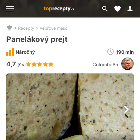
Moje akt
Přejít
Menu
na
vyhledávání
Recepty
Vepřové maso
Nacházíte
se
Panelákový prejt
zde:
Doba
Náročný
190 min
přípravy
4,7
Hodnocení receptu je
Colombo65
(9×)