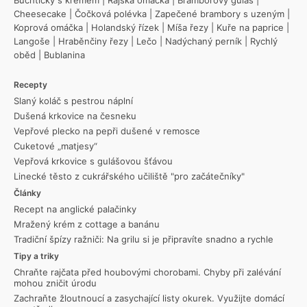
Cheesecake
|
Čočková polévka
|
Zapečené brambory s uzeným
|
Koprová omáčka
|
Holandský řízek
|
Míša řezy
|
Kuře na paprice
|
Langoše
|
Hraběnčiny řezy
|
Lečo
|
Nadýchaný perník
|
Rychlý
oběd
|
Bublanina
Recepty
Slaný koláč s pestrou náplní
Dušená krkovice na česneku
Vepřové plecko na pepři dušené v remosce
Cuketové „matjesy“
Vepřová krkovice s gulášovou šťávou
Linecké těsto z cukrářského učiliště "pro začátečníky"
Články
Recept na anglické palačinky
Mražený krém z cottage a banánu
Tradiční špízy ražniči: Na grilu si je připravíte snadno a rychle
Tipy a triky
Chraňte rajčata před houbovými chorobami. Chyby při zalévání
mohou zničit úrodu
Zachraňte žloutnoucí a zasychající listy okurek. Využijte domácí