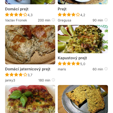
Domácí prejt
Prejt
Recept ještě nebyl hodnocen
Recept ještě nebyl 
4,3
4,2
Vaclav Fronek
200 min
Gregusa
90 min
Kapustový prejt
Recept ještě nebyl 
5,0
Domácí jaternicový prejt
maris
60 min
Recept ještě nebyl hodnocen
3,7
janky3
180 min