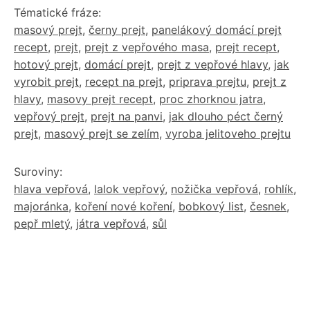
Tématické fráze:
masový prejt
,
černy prejt
,
panelákový domácí prejt
recept
,
prejt
,
prejt z vepřového masa
,
prejt recept
,
hotový prejt
,
domácí prejt
,
prejt z vepřové hlavy
,
jak
vyrobit prejt
,
recept na prejt
,
priprava prejtu
,
prejt z
hlavy
,
masovy prejt recept
,
proc zhorknou jatra
,
vepřový prejt
,
prejt na panvi
,
jak dlouho péct černý
prejt
,
masový prejt se zelím
,
vyroba jelitoveho prejtu
Suroviny:
hlava vepřová
,
lalok vepřový
,
nožička vepřová
,
rohlík
,
majoránka
,
koření nové koření
,
bobkový list
,
česnek
,
pepř mletý
,
játra vepřová
,
sůl