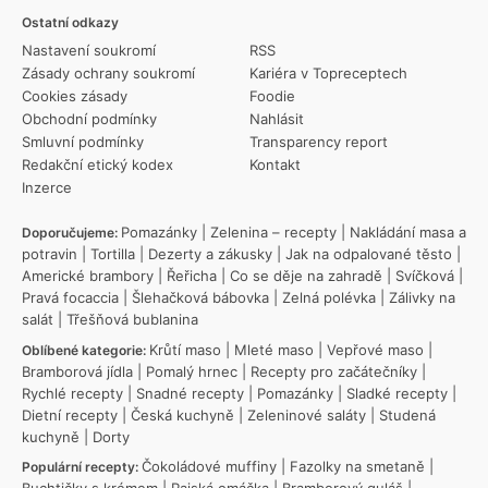
Ostatní odkazy
Nastavení soukromí
RSS
Zásady ochrany soukromí
Kariéra v Topreceptech
Cookies zásady
Foodie
Obchodní podmínky
Nahlásit
Smluvní podmínky
Transparency report
Redakční etický kodex
Kontakt
Inzerce
Pomazánky
|
Zelenina – recepty
|
Nakládání masa a
Doporučujeme:
potravin
|
Tortilla
|
Dezerty a zákusky
|
Jak na odpalované těsto
|
Americké brambory
|
Řeřicha
|
Co se děje na zahradě
|
Svíčková
|
Pravá focaccia
|
Šlehačková bábovka
|
Zelná polévka
|
Zálivky na
salát
|
Třešňová bublanina
Krůtí maso
|
Mleté maso
|
Vepřové maso
|
Oblíbené kategorie:
Bramborová jídla
|
Pomalý hrnec
|
Recepty pro začátečníky
|
Rychlé recepty
|
Snadné recepty
|
Pomazánky
|
Sladké recepty
|
Dietní recepty
|
Česká kuchyně
|
Zeleninové saláty
|
Studená
kuchyně
|
Dorty
Čokoládové muffiny
|
Fazolky na smetaně
|
Populární recepty:
Buchtičky s krémem
|
Rajská omáčka
|
Bramborový guláš
|