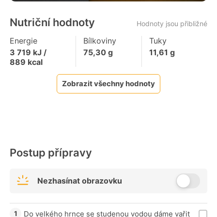
Nutriční hodnoty
Hodnoty jsou přibližné
Energie
Bílkoviny
Tuky
3 719
kJ /
75,30
g
11,61
g
889
kcal
Zobrazit všechny hodnoty
Postup přípravy
Nezhasínat obrazovku
Do velkého hrnce se studenou vodou dáme vařit