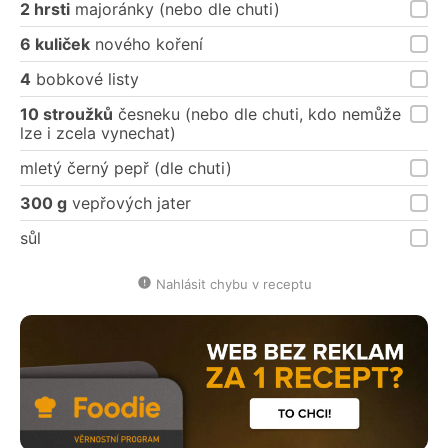
2 hrsti
majoránky (nebo dle chuti)
6 kuliček
nového koření
4
bobkové listy
10 stroužků
česneku (nebo dle chuti, kdo nemůže
lze i zcela vynechat)
mletý černý pepř (dle chuti)
300 g
vepřových jater
sůl
Nahlásit chybu v receptu