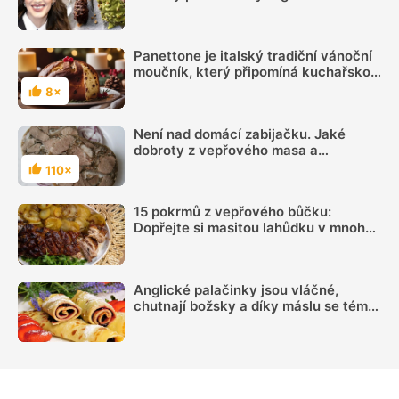
tak dobré, že do konce léta jiné dělat
nebudete
Panettone je italský tradiční vánoční
moučník, který připomíná kuchařskou
čepici
8×
Hodnocení
Není nad domácí zabijačku. Jaké
dobroty z vepřového masa a
vnitřností si můžete připravit v
110×
Hodnocení
bytových podmínkách?
15 pokrmů z vepřového bůčku:
Dopřejte si masitou lahůdku v mnoha
podobách
Anglické palačinky jsou vláčné,
chutnají božsky a díky máslu se téměř
nepřipalují, snadný recept zvládne
každý