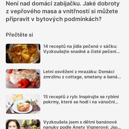
Není nad domácí zabijačku. Jaké dobroty
z vepřového masa a vnitřností si můžete
připravit v bytových podmínkách?
Přečtěte si
14 receptů na jídla pečená v sáčku:
Vyzkoušejte snadné a čisté pečení
plné chuti
Letní osvěžení z mrazáku: Domácí
zmrzlinu z cottage, smetany a banánu
si zamiluje celá rodina
15 receptů z ryb: Inspirujte se rybími
pokrmy, které se hodí i na vánoční
hostinu
Vyzkoušela jsem s dětmi banánové
nanuky podle Anety Vignerové: Jsou