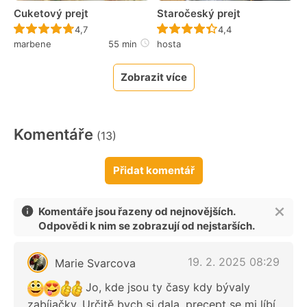
Cuketový prejt
Staročeský prejt
Recept ještě nebyl hodnocen
Recept ještě nebyl 
4,7
4,4
marbene
55 min
hosta
Zobrazit více
Komentáře
(13)
Přidat komentář
Komentáře jsou řazeny od nejnovějších.
Odpovědi k nim se zobrazují od nejstarších.
19. 2. 2025 08:29
Marie Svarcova
Jo, kde jsou ty časy kdy bývaly
zabíjačky. Určitě bych si dala, precept se mi líbí.