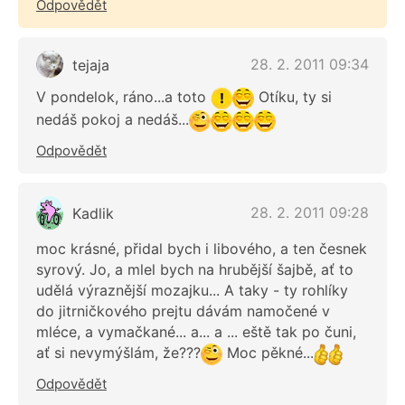
Odpovědět
28. 2. 2011 09:34
tejaja
V pondelok, ráno...a toto
Otíku, ty si
nedáš pokoj a nedáš...
Odpovědět
28. 2. 2011 09:28
Kadlik
moc krásné, přidal bych i libového, a ten česnek
syrový. Jo, a mlel bych na hrubější šajbě, ať to
udělá výraznější mozajku... A taky - ty rohlíky
do jitrničkového prejtu dávám namočené v
mléce, a vymačkané... a... a ... eště tak po čuni,
ať si nevymýšlám, že???
Moc pěkné...
Odpovědět