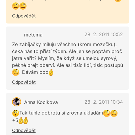
Odpovědět
28. 2. 2011 10:52
metema
Ze zabíjačky miluju všechno (krom mozečku),
čeká nás to příští týden. Ale jen se poptám proč
játra vařit? Myslím, že když se umelou syrový,
pěkně prejt obarví. Ale asi tisíc lidí, tisíc postupů
. Dávám bod
Odpovědět
28. 2. 2011 10:34
Anna Kocikova
Tak tuhle dobrotu si zrovna ukládám
+5
Odpovědět