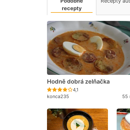
Podobné
Recepty au
recepty
Hodně dobrá zelňačka
Recept ještě nebyl hodno
4,1
konca235
55 