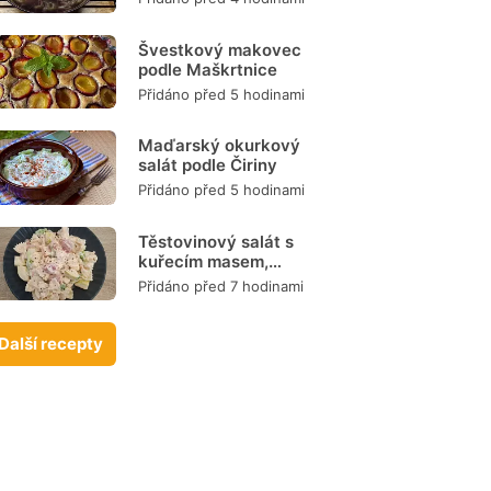
Švestkový makovec
podle Maškrtnice
Přidáno před 5 hodinami
Maďarský okurkový
salát podle Čiriny
Přidáno před 5 hodinami
Těstovinový salát s
kuřecím masem,
zeleninou a
Přidáno před 7 hodinami
dresinkem
Další recepty