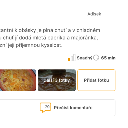
a
Adisek
kantní klobásky je plná chutí a v chladném
 chuť jí dodá mletá paprika a majoránka,
í její příjemnou kyselost.
Doba
Snadný
65 min
přípravy
Další 3 fotky
Přidat fotku
29
Přečíst komentáře