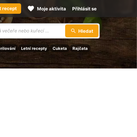
t recept
Moje aktivita
Přihlásit se
Hledat
rilování
Letní recepty
Cuketa
Rajčata