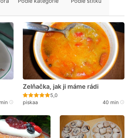
tora
Podle kategorie
Podle štítků
Zelňačka, jak ji máme rádi
cen
Recept ještě nebyl hodnocen
5,0
min
piskaa
40 min