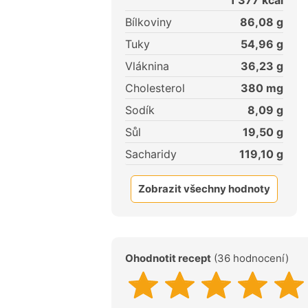
1 377
kcal
Bílkoviny
86,08
g
Tuky
54,96
g
Vláknina
36,23
g
Cholesterol
380
mg
Sodík
8,09
g
Sůl
19,50
g
Sacharidy
119,10
g
Zobrazit všechny hodnoty
Ohodnotit recept
(36 hodnocení)