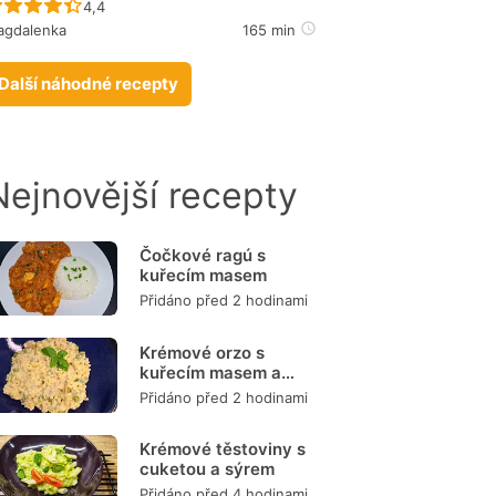
Recept ještě nebyl hodnocen
4,4
agdalenka
165 min
Další náhodné recepty
Nejnovější recepty
Čočkové ragú s
kuřecím masem
Přidáno před 2 hodinami
Krémové orzo s
kuřecím masem a
zeleninou
Přidáno před 2 hodinami
Krémové těstoviny s
cuketou a sýrem
Přidáno před 4 hodinami