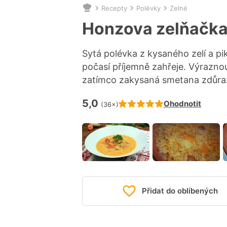
Recepty
Polévky
Zelné
Nacházíte
se
Honzova zelňačk
zde:
Sytá polévka z kysaného zelí a pi
počasí příjemně zahřeje. Výraznou
zatímco zakysaná smetana zdůrazn
5,0
Hodnocení receptu je
Ohodnotit
(36×)
Přidat do oblíbených