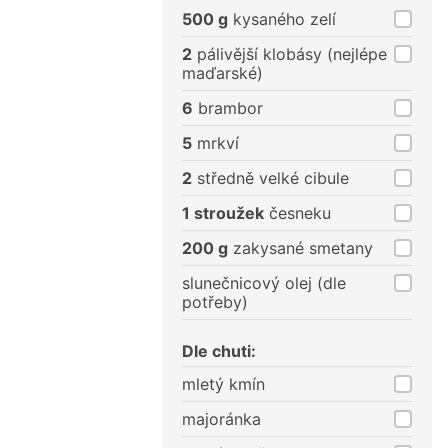
porce
porce
500 g
kysaného zelí
2
pálivější klobásy (nejlépe
maďarské)
6
brambor
5
mrkví
2
středně velké cibule
1 stroužek
česneku
200 g
zakysané smetany
slunečnicový olej (dle
potřeby)
Dle chuti:
mletý kmín
majoránka