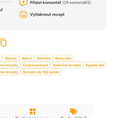
Přidat komentář
(29 komentářů)
u!
Vytisknout recept
Silvestr
Vaření
Zelenina
Restování
mní recepty
Česká kuchyně
Sváteční recepty
Kysané zelí
né recepty
Recepty do 100 korun