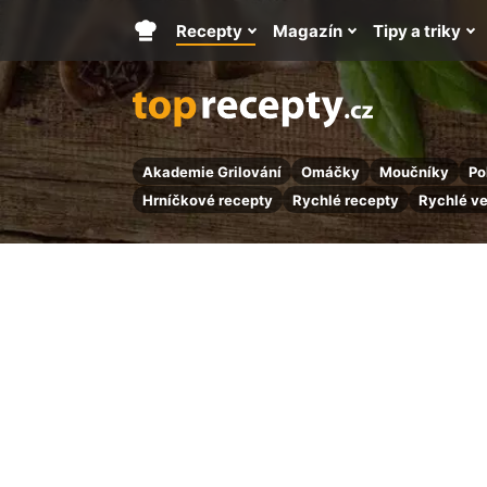
Recepty
Magazín
Tipy a triky
Hlavní
stránka
Akademie Grilování
Omáčky
Moučníky
Po
Hrníčkové recepty
Rychlé recepty
Rychlé v