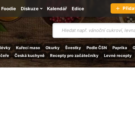
Přida
Foodie
Diskuze
Kalendář
Edice
Vyhledávání
lévky
Kuřecí maso
Okurky
Švestky
Podle ČSN
Paprika
G
ečeře
Česká kuchyně
Recepty pro začátečníky
Levné recepty