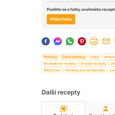
Podělte se o fotky uvařeného recept
Přidat fotku
Polévky
Zelné polévky
Oběd
Večeře
Bezlepkové recepty
Snadné recepty
Zi
Běžný den
Recepty pro začátečníky
Lev
Další recepty