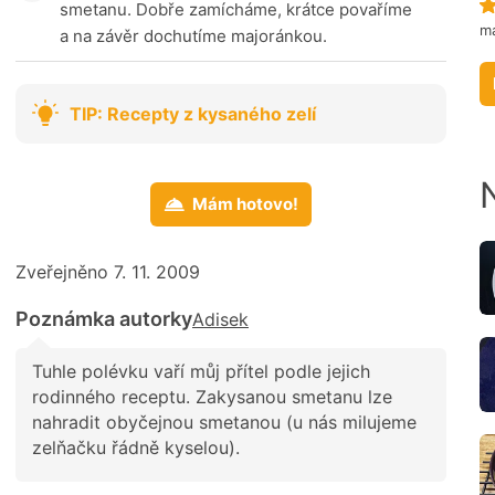
smetanu. Dobře zamícháme, krátce povaříme
m
a na závěr dochutíme majoránkou.
TIP: Recepty z kysaného zelí
Mám hotovo!
Zveřejněno 7. 11. 2009
Poznámka autorky
Adisek
Tuhle polévku vaří můj přítel podle jejich
rodinného receptu. Zakysanou smetanu lze
nahradit obyčejnou smetanou (u nás milujeme
zelňačku řádně kyselou).