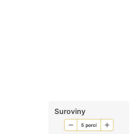
Suroviny
5
porcí
Menší
Větší