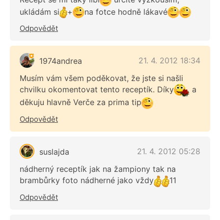
ukládám si
+
na fotce hodně lákavé
Odpovědět
21. 4. 2012 18:34
1974andrea
Musím vám všem poděkovat, že jste si našli
chvilku okomentovat tento receptík. Díky
a
děkuju hlavně Verče za prima tip
Odpovědět
21. 4. 2012 05:28
suslajda
nádherný receptík jak na žampiony tak na
brambůrky foto nádherné jako vždy
11
Odpovědět