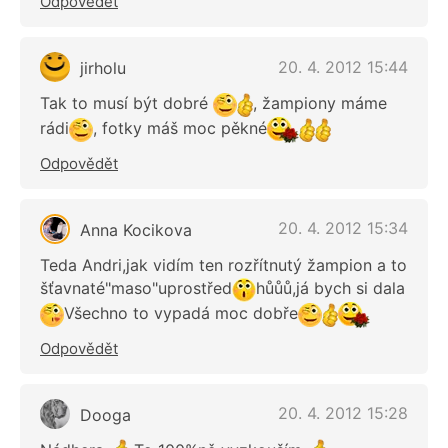
Odpovědět
20. 4. 2012 15:44
jirholu
Tak to musí být dobré
, žampiony máme
rádi
, fotky máš moc pěkné
Odpovědět
20. 4. 2012 15:34
Anna Kocikova
Teda Andri,jak vidím ten rozřítnutý žampion a to
šťavnaté"maso"uprostřed
hůůů,já bych si dala
Všechno to vypadá moc dobře
Odpovědět
20. 4. 2012 15:28
Dooga