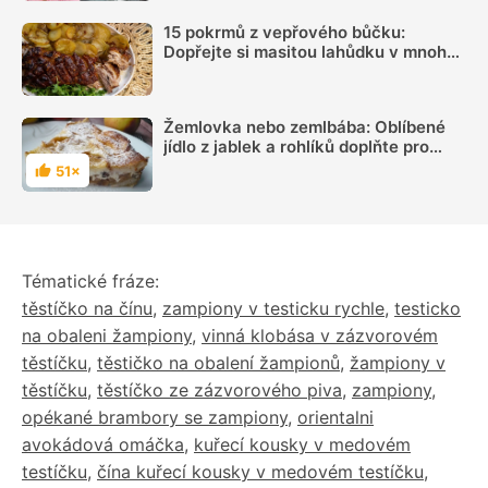
15 pokrmů z vepřového bůčku:
Dopřejte si masitou lahůdku v mnoha
podobách
Žemlovka nebo zemlbába: Oblíbené
jídlo z jablek a rohlíků doplňte pro
změnu tvarohem
51×
Hodnocení
Tématické fráze:
těstíčko na čínu
,
zampiony v testicku rychle
,
testicko
na obaleni žampiony
,
vinná klobása v zázvorovém
těstíčku
,
těstičko na obalení žampionů
,
žampiony v
těstíčku
,
těstíčko ze zázvorového piva
,
zampiony
,
opékané brambory se zampiony
,
orientalni
avokádová omáčka
,
kuřecí kousky v medovém
testíčku
,
čína kuřecí kousky v medovém testíčku
,