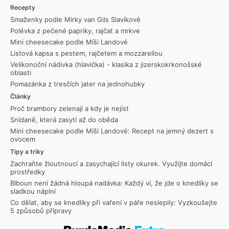
Recepty
Smaženky podle Mirky van Gils Slavíkové
Polévka z pečené papriky, rajčat a mrkve
Mini cheesecake podle Míši Landové
Listová kapsa s pestem, rajčetem a mozzarellou
Velikonoční nádivka (hlavička) - klasika z jizerskokrkonošské
oblasti
Pomazánka z tresčích jater na jednohubky
Články
Proč brambory zelenají a kdy je nejíst
Snídaně, která zasytí až do oběda
Mini cheesecake podle Míši Landové: Recept na jemný dezert s
ovocem
Tipy a triky
Zachraňte žloutnoucí a zasychající listy okurek. Využijte domácí
prostředky
Blboun není žádná hloupá nadávka: Každý ví, že jde o knedlíky se
sladkou náplní
Co dělat, aby se knedlíky při vaření v páře neslepily: Vyzkoušejte
5 způsobů přípravy