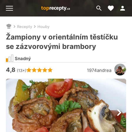
Moje akt
Přejít
Menu
na
vyhledávání
Recepty
Houby
Nacházíte
se
Žampiony v orientálním těstíčku
zde:
se zázvorovými brambory
Snadný
4,8
Hodnocení receptu je
1974andrea
(13×)