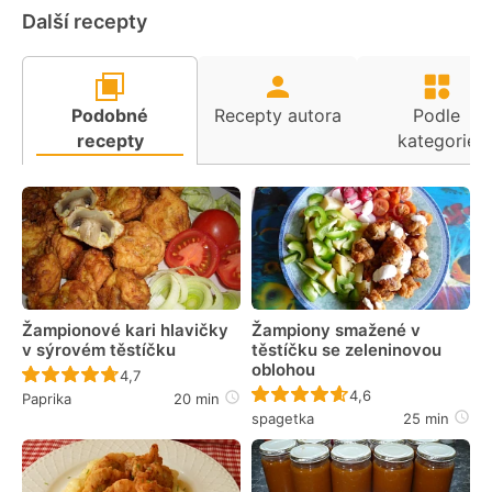
Další recepty
Podobné
Recepty autora
Podle
recepty
kategorie
Žampionové kari hlavičky
Žampiony smažené v
v sýrovém těstíčku
těstíčku se zeleninovou
oblohou
Recept ještě nebyl hodnocen
4,7
Recept ještě nebyl 
4,6
Paprika
20 min
spagetka
25 min