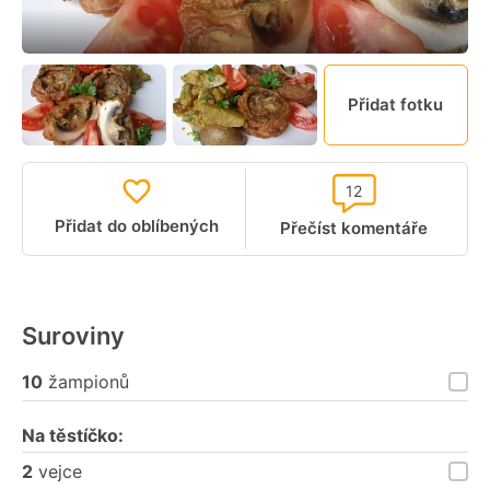
Přidat fotku
12
Přidat do oblíbených
Přečíst komentáře
Suroviny
10
žampionů
Na těstíčko:
2
vejce