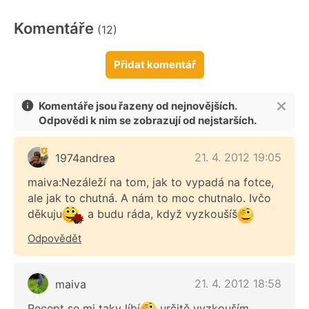
Komentáře
(12)
Přidat komentář
Komentáře jsou řazeny od nejnovějších.
Odpovědi k nim se zobrazují od nejstarších.
21. 4. 2012 19:05
1974andrea
maiva:Nezáleží na tom, jak to vypadá na fotce,
ale jak to chutná. A nám to moc chutnalo. Ivčo
děkuju
a budu ráda, když vyzkoušíš
Odpovědět
21. 4. 2012 18:58
maiva
Recept se mi taky líbí
určitě vyzkouším,