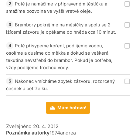
Poté je namáčíme v připraveném těstíčku a
smažíme pozvolna ve vyšší vrstvě oleje.
Brambory pokrájíme na měsíčky a spolu se 2
lžícemi zázvoru je opékáme do hněda cca 10 minut.
Poté přisypeme koření, podlijeme vodou,
osolíme a dusíme do měkka a dokud se veškerá
tekutina nevstřebá do brambor. Pokud je potřeba,
vždy podlijeme trochou vody.
Nakonec vmícháme zbytek zázvoru, rozdrcený
česnek a petrželku.
Mám hotovo!
Zveřejněno 20. 4. 2012
Poznámka autorky
1974andrea