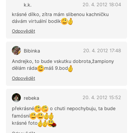
20. 4. 2012 18:04
k.k.
krásné dílko, zítra mám slibenou kachničku
dávám virtuální bodik
Odpovědět
20. 4. 2012 17:48
Bibinka
Andrejko, to bude vskutku dobrota,žampiony
dělám ráda
máš 9.bod
Odpovědět
20. 4. 2012 15:52
rebeka
překrásné
o chuti nepochybuju, ta bude
famósní
krásné foto