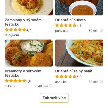
Žampiony v sýrovém
Orientální cuketa
těstíčku
Recept ještě nebyl 
4,8
Recept ještě nebyl hodnocen
4,7
panvicka
60 min
RubyRom
Brambory v sýrovém
Orientální zelný salát
těstíčku
Recept ještě nebyl 
5,0
Recept ještě nebyl hodnocen
5,0
aadulka
30 min
mika59
40 min
Zobrazit více