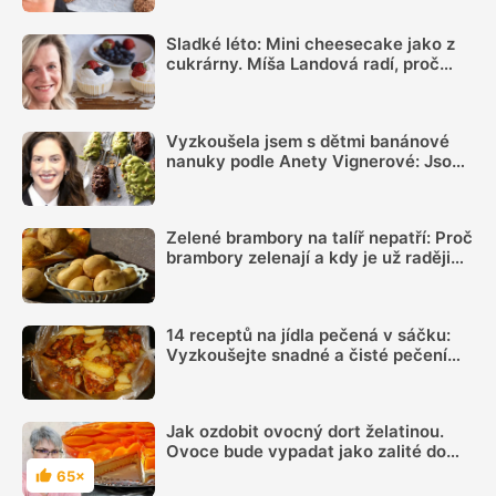
zvládne každý
Sladké léto: Mini cheesecake jako z
cukrárny. Míša Landová radí, proč
nespěchat se šleháním náplně
Vyzkoušela jsem s dětmi banánové
nanuky podle Anety Vignerové: Jsou
tak dobré, že do konce léta jiné dělat
nebudete
Zelené brambory na talíř nepatří: Proč
brambory zelenají a kdy je už raději
nejíst
14 receptů na jídla pečená v sáčku:
Vyzkoušejte snadné a čisté pečení
plné chuti
Jak ozdobit ovocný dort želatinou.
Ovoce bude vypadat jako zalité do
skla
65×
Hodnocení