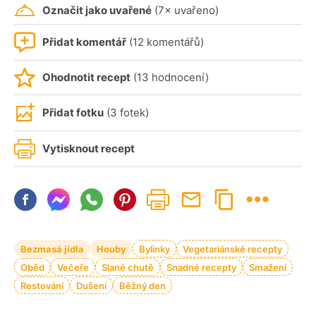
Označit jako uvařené
(7× uvařeno)
Přidat komentář
(12 komentářů)
Ohodnotit recept
(13 hodnocení)
Přidat fotku
(3 fotek)
Vytisknout recept
Bezmasá jídla
Houby
Bylinky
Vegetariánské recepty
Oběd
Večeře
Slané chutě
Snadné recepty
Smažení
Restování
Dušení
Běžný den