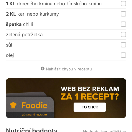
1 KL
drceného kmínu nebo římského kmínu
2 KL
kari nebo kurkumy
špetka
chilli
zelená petrželka
sůl
olej
Nahlásit chybu v receptu
Nutriční hodnoty
Hodnoty jsou přibližné