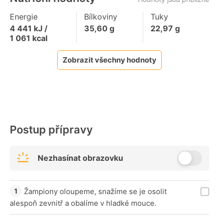
Energie
Bílkoviny
Tuky
4 441
kJ /
35,60
g
22,97
g
1 061
kcal
Zobrazit všechny hodnoty
Postup přípravy
Nezhasínat obrazovku
Žampiony oloupeme, snažíme se je osolit
alespoň zevnitř a obalíme v hladké mouce.