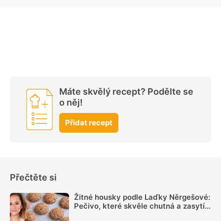
Máte skvělý recept? Podělte se
o něj!
Přidat recept
Přečtěte si
Žitné housky podle Laďky Něrgešové:
Pečivo, které skvěle chutná a zasytí
víc, než klasická varianta. Upéct je