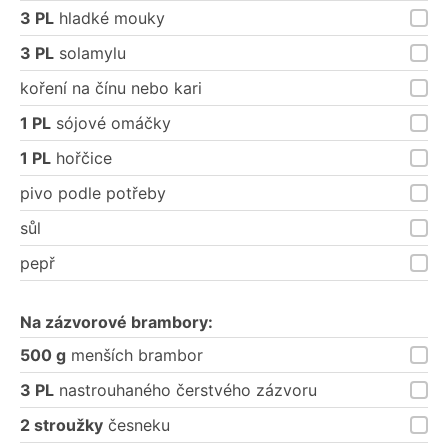
3 PL
hladké mouky
3 PL
solamylu
koření na čínu nebo kari
1 PL
sójové omáčky
1 PL
hořčice
pivo podle potřeby
sůl
pepř
Na zázvorové brambory:
500 g
menších brambor
3 PL
nastrouhaného čerstvého zázvoru
2 stroužky
česneku