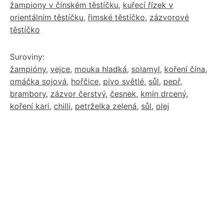
žampiony v čínském těstíčku
,
kuřecí řízek v
orientálním těstíčku
,
řimské těstíčko
,
zázvorové
těstíčko
Suroviny:
žampióny
,
vejce
,
mouka hladká
,
solamyl
,
koření čína
,
omáčka sojová
,
hořčice
,
pivo světlé
,
sůl
,
pepř
,
brambory
,
zázvor čerstvý
,
česnek
,
kmín drcený
,
koření kari
,
chilli
,
petrželka zelená
,
sůl
,
olej