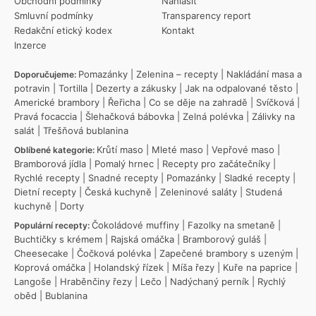
Obchodní podmínky
Nahlásit
Smluvní podmínky
Transparency report
Redakční etický kodex
Kontakt
Inzerce
Pomazánky
|
Zelenina – recepty
|
Nakládání masa a
Doporučujeme:
potravin
|
Tortilla
|
Dezerty a zákusky
|
Jak na odpalované těsto
|
Americké brambory
|
Řeřicha
|
Co se děje na zahradě
|
Svíčková
|
Pravá focaccia
|
Šlehačková bábovka
|
Zelná polévka
|
Zálivky na
salát
|
Třešňová bublanina
Krůtí maso
|
Mleté maso
|
Vepřové maso
|
Oblíbené kategorie:
Bramborová jídla
|
Pomalý hrnec
|
Recepty pro začátečníky
|
Rychlé recepty
|
Snadné recepty
|
Pomazánky
|
Sladké recepty
|
Dietní recepty
|
Česká kuchyně
|
Zeleninové saláty
|
Studená
kuchyně
|
Dorty
Čokoládové muffiny
|
Fazolky na smetaně
|
Populární recepty:
Buchtičky s krémem
|
Rajská omáčka
|
Bramborový guláš
|
Cheesecake
|
Čočková polévka
|
Zapečené brambory s uzeným
|
Koprová omáčka
|
Holandský řízek
|
Míša řezy
|
Kuře na paprice
|
Langoše
|
Hraběnčiny řezy
|
Lečo
|
Nadýchaný perník
|
Rychlý
oběd
|
Bublanina